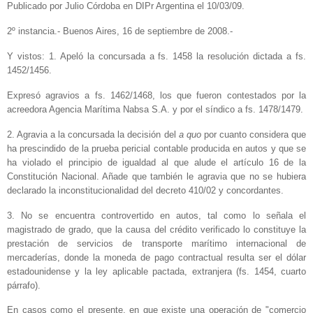
Publicado por Julio Córdoba en DIPr Argentina el 10/03/09.
2º instancia.- Buenos Aires, 16 de septiembre de 2008.-
Y vistos: 1. Apeló la concursada a fs. 1458 la resolución dictada a fs.
1452/1456.
Expresó agravios a fs. 1462/1468, los que fueron contestados por la
acreedora Agencia Marítima Nabsa S.A. y por el síndico a fs. 1478/1479.
2. Agravia a la concursada la decisión del
a quo
por cuanto considera que
ha prescindido de la prueba pericial contable producida en autos y que se
ha violado el principio de igualdad al que alude el artículo 16 de la
Constitución Nacional. Añade que también le agravia que no se hubiera
declarado la inconstitucionalidad del decreto 410/02 y concordantes.
3. No se encuentra controvertido en autos, tal como lo señala el
magistrado de grado, que la causa del crédito verificado lo constituye la
prestación de servicios de transporte marítimo internacional de
mercaderías, donde la moneda de pago contractual resulta ser el dólar
estadounidense y la ley aplicable pactada, extranjera (fs. 1454, cuarto
párrafo).
En casos como el presente, en que existe una operación de "comercio