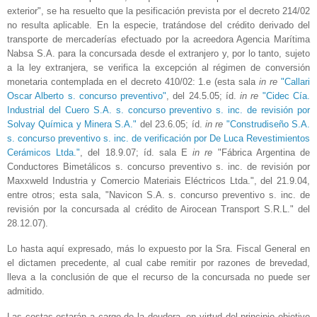
exterior", se ha resuelto que la pesificación prevista por el decreto 214/02
no resulta aplicable. En la especie, tratándose del crédito derivado del
transporte de mercaderías efectuado por la acreedora Agencia Marítima
Nabsa S.A. para la concursada desde el extranjero y, por lo tanto, sujeto
a la ley extranjera, se verifica la excepción al régimen de conversión
monetaria contemplada en el decreto 410/02: 1.e (esta sala
in re
"Callari
Oscar Alberto s. concurso preventivo"
, del 24.5.05; íd.
in re
"Cidec Cía.
Industrial del Cuero S.A. s. concurso preventivo s. inc. de revisión por
Solvay Química y Minera S.A."
del 23.6.05; íd.
in re
"Construdiseño S.A.
s. concurso preventivo s. inc. de verificación por De Luca Revestimientos
Cerámicos Ltda."
, del 18.9.07; íd. sala E
in re
"Fábrica Argentina de
Conductores Bimetálicos s. concurso preventivo s. inc. de revisión por
Maxxweld Industria y Comercio Materiais Eléctricos Ltda.", del 21.9.04,
entre otros; esta sala, "Navicon S.A. s. concurso preventivo s. inc. de
revisión por la concursada al crédito de Airocean Transport S.R.L." del
28.12.07).
Lo hasta aquí expresado, más lo expuesto por la Sra. Fiscal General en
el dictamen precedente, al cual cabe remitir por razones de brevedad,
lleva a la conclusión de que el recurso de la concursada no puede ser
admitido.
Las costas estarán a cargo de la deudora, en virtud del principio objetivo