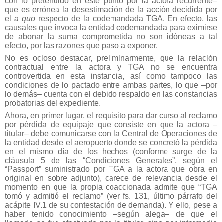
con lo pretendido en este punto por la actora recurrente–
que es errónea la desestimación de la acción decidida por
el
a quo
respecto de la codemandada TGA. En efecto, las
causales que invoca la entidad codemandada para eximirse
de abonar la suma comprometida no son idóneas a tal
efecto, por las razones que paso a exponer.
No es ocioso destacar, preliminarmente, que la relación
contractual entre la actora y TGA no se encuentra
controvertida en esta instancia, así como tampoco las
condiciones de lo pactado entre ambas partes, lo que –por
lo demás– cuenta con el debido respaldo en las constancias
probatorias del expediente.
Ahora, en primer lugar, el requisito para dar curso al reclamo
por pérdida de equipaje que consiste en que la actora –
titular– debe comunicarse con la Central de Operaciones de
la entidad desde el aeropuerto donde se concretó la pérdida
en el mismo día de los hechos (conforme surge de la
cláusula 5 de las “Condiciones Generales”, según el
“Passport” suministrado por TGA a la actora que obra en
original en sobre adjunto), carece de relevancia desde el
momento en que la propia coaccionada admite que “TGA
tomó y admitió el reclamo” (ver fs. 131, último párrafo del
acápite IV.1 de su contestación de demanda). Y ello, pese a
haber tenido conocimiento –según alega– de que el