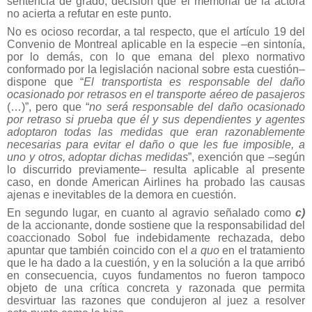
sentencia de grado, decisión que el memorial de la actora
no acierta a refutar en este punto.
No es ocioso recordar, a tal respecto, que el artículo 19 del
Convenio de Montreal aplicable en la especie –en sintonía,
por lo demás, con lo que emana del plexo normativo
conformado por la legislación nacional sobre esta cuestión–
dispone que “
El transportista es responsable del daño
ocasionado por retrasos en el transporte aéreo de pasajeros
(…)”, pero que “
no será responsable del daño ocasionado
por retraso si prueba que él y sus dependientes y agentes
adoptaron todas las medidas que eran razonablemente
necesarias para evitar el daño o que les fue imposible, a
uno y otros, adoptar dichas medidas
”, exención que –según
lo discurrido previamente– resulta aplicable al presente
caso, en donde American Airlines ha probado las causas
ajenas e inevitables de la demora en cuestión.
En segundo lugar, en cuanto al agravio señalado como
c)
de la accionante, donde sostiene que la responsabilidad del
coaccionado Sobol fue indebidamente rechazada, debo
apuntar que también coincido con el
a quo
en el tratamiento
que le ha dado a la cuestión, y en la solución a la que arribó
en consecuencia, cuyos fundamentos no fueron tampoco
objeto de una crítica concreta y razonada que permita
desvirtuar las razones que condujeron al juez a resolver