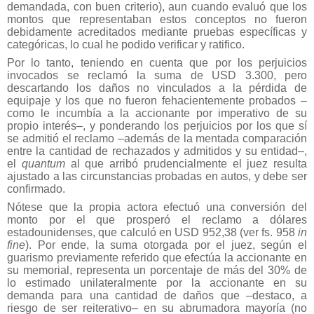
demandada, con buen criterio), aun cuando evaluó que los
montos que representaban estos conceptos no fueron
debidamente acreditados mediante pruebas específicas y
categóricas, lo cual he podido verificar y ratifico.
Por lo tanto, teniendo en cuenta que por los perjuicios
invocados se reclamó la suma de USD 3.300, pero
descartando los daños no vinculados a la pérdida de
equipaje y los que no fueron fehacientemente probados –
como le incumbía a la accionante por imperativo de su
propio interés–, y ponderando los perjuicios por los que sí
se admitió el reclamo –además de la mentada comparación
entre la cantidad de rechazados y admitidos y su entidad–,
el
quantum
al que arribó prudencialmente el juez resulta
ajustado a las circunstancias probadas en autos, y debe ser
confirmado.
Nótese que la propia actora efectuó una conversión del
monto por el que prosperó el reclamo a dólares
estadounidenses, que calculó en USD 952,38 (ver fs. 958
in
fine
). Por ende, la suma otorgada por el juez, según el
guarismo previamente referido que efectúa la accionante en
su memorial, representa un porcentaje de más del 30% de
lo estimado unilateralmente por la accionante en su
demanda para una cantidad de daños que –destaco, a
riesgo de ser reiterativo– en su abrumadora mayoría (no