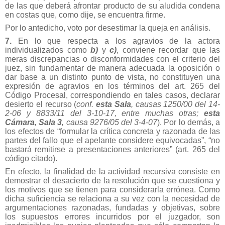
de las que deberá afrontar producto de su aludida condena
en costas que, como dije, se encuentra firme.
Por lo antedicho, voto por desestimar la queja en análisis.
7.
En lo que respecta a los agravios de la actora
individualizados como
b)
y
c)
, conviene recordar que las
meras discrepancias o disconformidades con el criterio del
juez, sin fundamentar de manera adecuada la oposición o
dar base a un distinto punto de vista, no constituyen una
expresión de agravios en los términos del art. 265 del
Código Procesal, correspondiendo en tales casos, declarar
desierto el recurso (
conf.
esta Sala
, causas 1250/00 del 14-
2-06 y 8833/11 del 3-10-17, entre muchas otras;
esta
Cámara
,
Sala 3
, causa 9276/05 del 3-4-07
). Por lo demás, a
los efectos de “formular la crítica concreta y
razonada de las
partes del fallo que el apelante considere equivocadas”, “no
bastará remitirse a presentaciones anteriores” (art. 265 del
código citado).
En efecto, la finalidad de la actividad recursiva consiste en
demostrar el desacierto de la resolución que se cuestiona y
los motivos que se tienen para considerarla errónea. Como
dicha suficiencia se relaciona a su vez con la necesidad de
argumentaciones razonadas, fundadas y objetivas, sobre
los supuestos errores incurridos por el juzgador, son