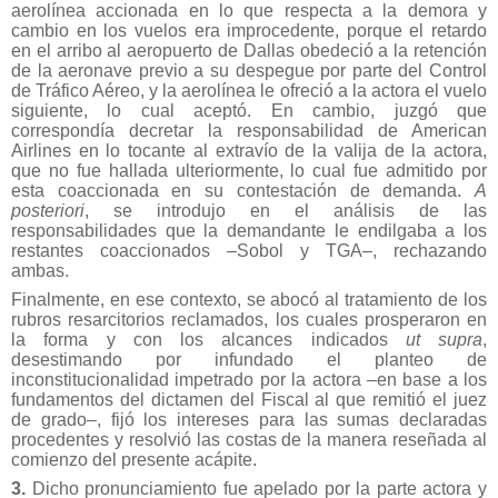
aerolínea accionada en lo que respecta a la demora y
cambio en los vuelos era improcedente, porque el retardo
en el arribo al aeropuerto de Dallas obedeció a la retención
de la aeronave previo a su despegue por parte del Control
de Tráfico Aéreo, y la aerolínea le ofreció a la actora el vuelo
siguiente, lo cual aceptó. En cambio, juzgó que
correspondía decretar la responsabilidad de American
Airlines en lo tocante al extravío de la valija de la actora,
que no fue hallada ulteriormente, lo cual fue admitido por
esta coaccionada en su contestación de demanda.
A
posteriori
, se introdujo en el análisis de las
responsabilidades que la demandante le endilgaba a los
restantes coaccionados –Sobol y TGA–, rechazando
ambas.
Finalmente, en ese contexto, se abocó al tratamiento de los
rubros resarcitorios reclamados, los cuales prosperaron en
la forma y con los alcances indicados
ut supra
,
desestimando por infundado el planteo de
inconstitucionalidad impetrado por la actora –en base a los
fundamentos del dictamen del Fiscal al que remitió el juez
de grado–, fijó los intereses para las sumas declaradas
procedentes y resolvió las costas de la manera reseñada al
comienzo del presente acápite.
3.
Dicho pronunciamiento fue apelado por la parte actora y