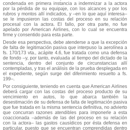
condenada en primera instancia a indemnizar a la actora
por la pérdida de su equipaje, con los alcances y por los
rubros y montos allí indicados, y –en lo que aquí interesa–
se le impusieron las costas del proceso en su relación
procesal con la actora. El fallo, por otra parte, no fue
apelado por American Airlines, con lo cual se encuentra
firme y consentido para esta parte.
Desde esa perspectiva, debe atenderse a que la excepción
de falta de legitimación pasiva que interpuso la aerolínea a
fs. 170/173 vta., acápite 4.6, fue tratada como una defensa
de fondo –y, por tanto, evaluada al tiempo del dictado de la
sentencia, dentro del conjunto de circunstancias allí
contempladas, y tras el análisis de la prueba desplegada en
el expediente, según surge del diferimiento resuelto a fs.
199–.
Por consiguiente, teniendo en cuenta que American Airlines
deberá cargar con las costas del proceso producto de su
vencimiento en autos, lo que abarca también la
desestimación de su defensa de falta de legitimación pasiva
que fue tratada en la misma sentencia definitiva, no advierto
que concurran razones atendibles para imponerle a esta
coaccionada –además de las del proceso en su relación
con la actora– las gastos causídicos por ésta defensa en
particular, puesto que se encuentran comprendidas dentro