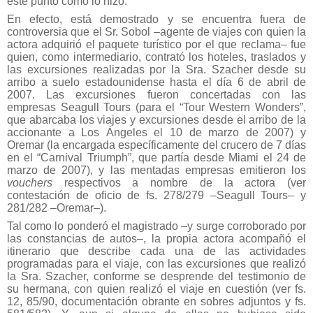
este punto como lo hizo.
En efecto, está demostrado y se encuentra fuera de
controversia que el Sr. Sobol –agente de viajes con quien la
actora adquirió el paquete turístico por el que reclama– fue
quien, como intermediario, contrató los hoteles, traslados y
las excursiones realizadas por la Sra. Szacher desde su
arribo a suelo estadounidense hasta el día 6 de abril de
2007. Las excursiones fueron concertadas con las
empresas Seagull Tours (para el “Tour Western Wonders”,
que abarcaba los viajes y excursiones desde el arribo de la
accionante a Los Ángeles el 10 de marzo de 2007) y
Oremar (la encargada específicamente del crucero de 7 días
en el “Carnival Triumph”, que partía desde Miami el 24 de
marzo de 2007), y las mentadas empresas emitieron los
vouchers
respectivos a nombre de la actora (ver
contestación de oficio de fs. 278/279 –Seagull Tours– y
281/282 –Oremar–).
Tal como lo ponderó el magistrado –y surge corroborado por
las constancias de autos–, la propia actora acompañó el
itinerario que describe cada una de las actividades
programadas para el viaje, con las excursiones que realizó
la Sra. Szacher, conforme se desprende del testimonio de
su hermana, con quien realizó el viaje en cuestión (ver fs.
12, 85/90, documentación obrante en sobres adjuntos y fs.