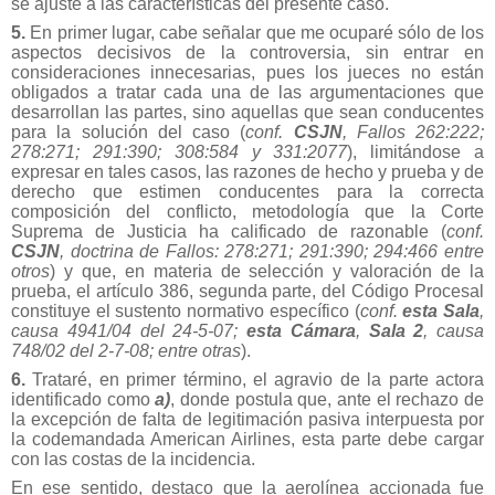
se ajuste a las características del presente caso.
5.
En primer lugar, cabe señalar que me ocuparé sólo de los
aspectos decisivos de la controversia, sin entrar en
consideraciones innecesarias, pues los jueces no están
obligados a tratar cada una de las argumentaciones que
desarrollan las partes, sino aquellas que sean conducentes
para la solución del caso (
conf.
CSJN
, Fallos 262:222;
278:271; 291:390; 308:584 y 331:2077
), limitándose a
expresar en tales casos, las razones de hecho y prueba y de
derecho que estimen conducentes para la correcta
composición del conflicto, metodología que la Corte
Suprema de Justicia ha calificado de razonable (
conf.
CSJN
, doctrina de Fallos: 278:271; 291:390; 294:466 entre
otros
) y que, en materia de selección y valoración de la
prueba, el artículo 386, segunda parte, del Código Procesal
constituye el sustento normativo específico (
conf.
esta Sala
,
causa 4941/04 del 24-5-07;
esta Cámara
,
Sala 2
, causa
748/02 del 2-7-08; entre otras
).
6.
Trataré, en primer término, el agravio de la parte actora
identificado como
a)
, donde postula que, ante el rechazo de
la excepción de falta de legitimación pasiva interpuesta por
la codemandada American Airlines, esta parte debe cargar
con las costas de la incidencia.
En ese sentido, destaco que la aerolínea accionada fue