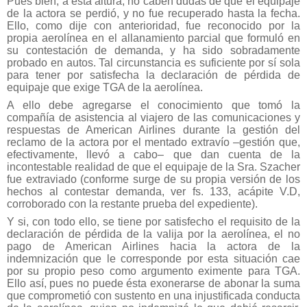
Pues bien, a esta altura, no caben dudas de que el equipaje
de la actora se perdió, y no fue recuperado hasta la fecha.
Ello, como dije con anterioridad, fue reconocido por la
propia aerolínea en el allanamiento parcial que formuló en
su contestación de demanda, y ha sido sobradamente
probado en autos. Tal circunstancia es suficiente por sí sola
para tener por satisfecha la declaración de pérdida de
equipaje que exige TGA de la aerolínea.
A ello debe agregarse el conocimiento que tomó la
compañía de asistencia al viajero de las comunicaciones y
respuestas de American Airlines durante la gestión del
reclamo de la actora por el mentado extravío –gestión que,
efectivamente, llevó a cabo– que dan cuenta de la
incontestable realidad de que el equipaje de la Sra. Szacher
fue extraviado (conforme surge de su propia versión de los
hechos al contestar demanda, ver fs. 133, acápite V.D,
corroborado con la restante prueba del expediente).
Y si, con todo ello, se tiene por satisfecho el requisito de la
declaración de pérdida de la valija por la aerolínea, el no
pago de American Airlines hacia la actora de la
indemnización que le corresponde por esta situación cae
por su propio peso como argumento eximente para TGA.
Ello así, pues no puede ésta exonerarse de abonar la suma
que comprometió con sustento en una injustificada conducta