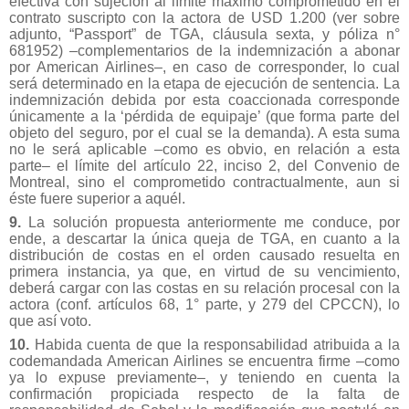
efectiva con sujeción al límite máximo comprometido en el
contrato suscripto con la actora de USD 1.200 (ver sobre
adjunto, “Passport” de TGA, cláusula sexta, y póliza n°
681952) –complementarios de la indemnización a abonar
por American Airlines–, en caso de corresponder, lo cual
será determinado en la etapa de ejecución de sentencia. La
indemnización debida por esta coaccionada corresponde
únicamente a la ‘pérdida de equipaje’ (que forma parte del
objeto del seguro, por el cual se la demanda). A esta suma
no le será aplicable –como es obvio, en relación a esta
parte– el límite del artículo 22, inciso 2, del Convenio de
Montreal, sino el comprometido contractualmente, aun si
éste fuere superior a aquél.
9.
La solución propuesta anteriormente me conduce, por
ende, a descartar la única queja de TGA, en cuanto a la
distribución de costas en el orden causado resuelta en
primera instancia, ya que, en virtud de su vencimiento,
deberá cargar con las costas en su relación procesal con la
actora (conf. artículos 68, 1° parte, y 279 del CPCCN), lo
que así voto.
10.
Habida cuenta de que la responsabilidad atribuida a la
codemandada American Airlines se encuentra firme –como
ya lo expuse previamente–, y teniendo en cuenta la
confirmación propiciada respecto de la falta de