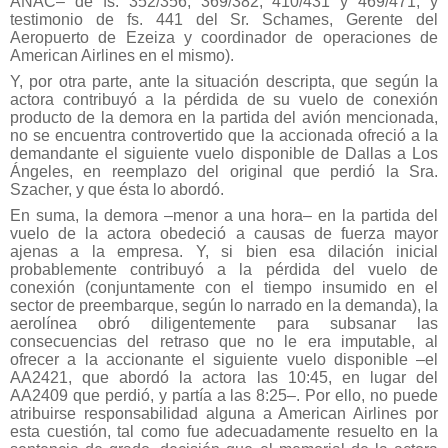
ANAC– de fs. 352/356, 369/382, 410/431 y 469/471, y
testimonio de fs. 441 del Sr. Schames, Gerente del
Aeropuerto de Ezeiza y coordinador de operaciones de
American Airlines en el mismo).
Y, por otra parte, ante la situación descripta, que según la
actora contribuyó a la pérdida de su vuelo de conexión
producto de la demora en la partida del avión mencionada,
no se encuentra controvertido que la accionada ofreció a la
demandante el siguiente vuelo disponible de Dallas a Los
Ángeles, en reemplazo del original que perdió la Sra.
Szacher, y que ésta lo abordó.
En suma, la demora –menor a una hora– en la partida del
vuelo de la actora obedeció a causas de fuerza mayor
ajenas a la empresa. Y, si bien esa dilación inicial
probablemente contribuyó a la pérdida del vuelo de
conexión (conjuntamente con el tiempo insumido en el
sector de preembarque, según lo narrado en la demanda), la
aerolínea obró diligentemente para subsanar las
consecuencias del retraso que no le era imputable, al
ofrecer a la accionante el siguiente vuelo disponible –el
AA2421, que abordó la actora las 10:45, en lugar del
AA2409 que perdió, y partía a las 8:25–. Por ello, no puede
atribuirse responsabilidad alguna a American Airlines por
esta cuestión, tal como fue adecuadamente resuelto en la