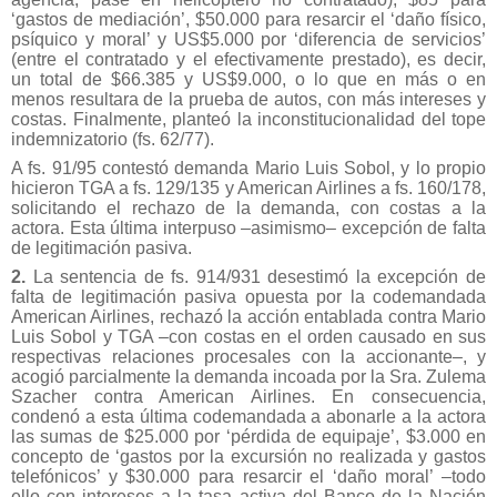
‘gastos de mediación’, $50.000 para resarcir el ‘daño físico,
psíquico y moral’ y US$5.000 por ‘diferencia de servicios’
(entre el contratado y el efectivamente prestado), es decir,
un total de $66.385 y US$9.000, o lo que en más o en
menos resultara de la prueba de autos, con más intereses y
costas. Finalmente, planteó la inconstitucionalidad del tope
indemnizatorio (fs. 62/77).
A fs. 91/95 contestó demanda Mario Luis Sobol, y lo propio
hicieron TGA a fs. 129/135 y American Airlines a fs. 160/178,
solicitando el rechazo de la demanda, con costas a la
actora. Esta última interpuso –asimismo– excepción de falta
de legitimación pasiva.
2.
La sentencia de fs. 914/931 desestimó la excepción de
falta de legitimación pasiva opuesta por la codemandada
American Airlines, rechazó la acción entablada contra Mario
Luis Sobol y TGA –con costas en el orden causado en sus
respectivas relaciones procesales con la accionante–, y
acogió parcialmente la demanda incoada por la Sra. Zulema
Szacher contra American Airlines. En consecuencia,
condenó a esta última codemandada a abonarle a la actora
las sumas de $25.000 por ‘pérdida de equipaje’, $3.000 en
concepto de ‘gastos por la excursión no realizada y gastos
telefónicos’ y $30.000 para resarcir el ‘daño moral’ –todo
ello con intereses a la tasa activa del Banco de la Nación