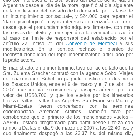
Argentina desde el día de la mora, que fijó al día siguiente
de la notificación del traslado de la demanda, por tratarse de
un incumplimiento contractual–, y $24.000 para reparar el
‘daño psicológico’ –cuyos intereses comenzarían a correr
desde que el pronunciamiento adquiera firmeza–, con más
las costas del pleito, y con sujeción a la eventual aplicación
al caso del límite de responsabilidad establecido por el
artículo 22, inciso 2°, del
Convenio de Montreal
y sus
modificatorias. En tal sentido, rechazó el planteo de
inconstitucionalidad del tope indemnizatorio articulado por
la parte actora.
El magistrado, en primer término, tuvo por acreditado que la
Sra. Zulema Szacher contrató con la agencia Sobol Viajes
del coaccionado Sobol un paquete turístico con destino a
los Estados Unidos, entre el 9 de marzo y el 7 de abril de
2007, que incluía excursiones y pasajes aéreos, por un
valor de US$8.700, y que los vuelos por los itinerarios
Ezeiza-Dallas, Dallas-Los Ángeles, San Francisco-Miami y
Miami-Ezeiza fueron concertados con la aerolínea
codemandada American Airlines. También tuvo por
corroborado que el primero de los mencionados vuelos –
AA996– estaba programado para partir desde Ezeiza con
rumbo a Dallas el día 9 de marzo de 2007 a las 22:40 hs., y
que finalmente despegó a las 23:37 hs. del mismo día,