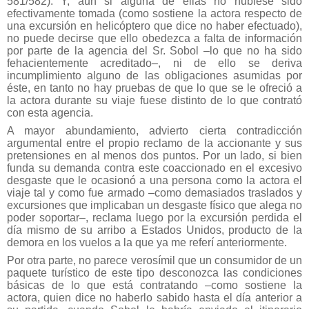
581/582). Y, aun si alguna de ellas no hubiese sido
efectivamente tomada (como sostiene la actora respecto de
una excursión en helicóptero que dice no haber efectuado),
no puede decirse que ello obedezca a falta de información
por parte de la agencia del Sr. Sobol –lo que no ha sido
fehacientemente acreditado–, ni de ello se deriva
incumplimiento alguno de las obligaciones asumidas por
éste, en tanto no hay pruebas de que lo que se le ofreció a
la actora durante su viaje fuese distinto de lo que contrató
con esta agencia.
A mayor abundamiento, advierto cierta contradicción
argumental entre el propio reclamo de la accionante y sus
pretensiones en al menos dos puntos. Por un lado, si bien
funda su demanda contra este coaccionado en el excesivo
desgaste que le ocasionó a una persona como la actora el
viaje tal y como fue armado –como demasiados traslados y
excursiones que implicaban un desgaste físico que alega no
poder soportar–, reclama luego por la excursión perdida el
día mismo de su arribo a Estados Unidos, producto de la
demora en los vuelos a la que ya me referí anteriormente.
Por otra parte, no parece verosímil que un consumidor de un
paquete turístico de este tipo desconozca las condiciones
básicas de lo que está contratando –como sostiene la
actora, quien dice no haberlo sabido hasta el día anterior a