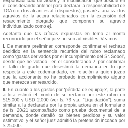
responsabilidad de Sobol y la modificación que postulé en
el considerando anterior para declarar la responsabilidad de
TGA (con los alcances allí dispuestos), pasaré a analizar los
agravios de la actora relacionados con la extensión del
resarcimiento otorgado que componen su agravio
individualizado como
e)
.
Adelanto que las críticas expuestas en torno al monto
reconocido por el señor juez no son admisibles. Veamos:
I.
De manera preliminar, corresponde confirmar el rechazo
decidido en la sentencia recurrida del rubro reclamado
como ‘gastos derivados por el incumplimiento del Sr. Sobol’,
desde que he votado –en el considerando
7
–por confirmar
el fallo de grado que desestimó la demanda en lo que
respecta a este codemandado, en relación a quien juzgo
que la accionante no ha probado incumplimiento alguno
que merezca ser resarcido.
II.
En cuanto a los gastos por ‘pérdida de equipaje’, la parte
actora estimó el monto de su reclamo por este rubro en
$15.000 y USD 2.000 (ver fs. 73 vta., “Liquidación”), suma
similar a la declarada por la propia actora en el formulario
de fs. 20/21 acompañado como prueba documental de la
demanda, donde detalló los bienes perdidos y su valor
estimativo, y el señor juez admitió la pretensión incoada por
$ 25.000.