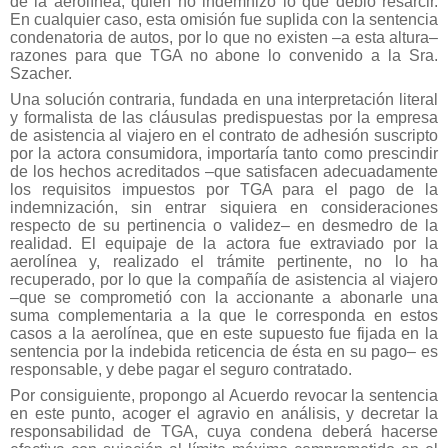
de la aerolínea, quien no indemnizó lo que debió resarcir.
En cualquier caso, esta omisión fue suplida con la sentencia
condenatoria de autos, por lo que no existen –a esta altura–
razones para que TGA no abone lo convenido a la Sra.
Szacher.
Una solución contraria, fundada en una interpretación literal
y formalista de las cláusulas predispuestas por la empresa
de asistencia al viajero en el contrato de adhesión suscripto
por la actora consumidora, importaría tanto como prescindir
de los hechos acreditados –que satisfacen adecuadamente
los requisitos impuestos por TGA para el pago de la
indemnización, sin entrar siquiera en consideraciones
respecto de su pertinencia o validez– en desmedro de la
realidad. El equipaje de la actora fue extraviado por la
aerolínea y, realizado el trámite pertinente, no lo ha
recuperado, por lo que la compañía de asistencia al viajero
–que se comprometió con la accionante a abonarle una
suma complementaria a la que le corresponda en estos
casos a la aerolínea, que en este supuesto fue fijada en la
sentencia por la indebida reticencia de ésta en su pago– es
responsable, y debe pagar el seguro contratado.
Por consiguiente, propongo al Acuerdo revocar la sentencia
en este punto, acoger el agravio en análisis, y decretar la
responsabilidad de TGA, cuya condena deberá hacerse