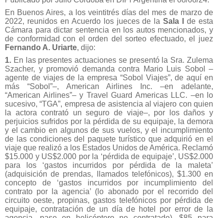
En Buenos Aires, a los veintitrés días del mes de marzo de
2022, reunidos en Acuerdo los jueces de la
Sala I
de esta
Cámara para dictar sentencia en los autos mencionados, y
de conformidad con el orden del sorteo efectuado, el juez
Fernando A. Uriarte
, dijo:
1.
En las presentes actuaciones se presentó la Sra. Zulema
Szacher, y promovió demanda contra Mario Luis Sobol –
agente de viajes de la empresa “Sobol Viajes”, de aquí en
más “Sobol”–, American Airlines Inc. –en adelante,
“American Airlines”– y Travel Guard Americas LLC. –en lo
sucesivo, “TGA”, empresa de asistencia al viajero con quien
la actora contrató un seguro de viaje–, por los daños y
perjuicios sufridos por la pérdida de su equipaje, la demora
y el cambio en algunos de sus vuelos, y el incumplimiento
de las condiciones del paquete turístico que adquirió en el
viaje que realizó a los Estados Unidos de América. Reclamó
$15.000 y US$2.000 por la ‘pérdida de equipaje’, US$2.000
para los ‘gastos incurridos por pérdida de la maleta’
(adquisición de prendas, llamados telefónicos), $1.300 en
concepto de ‘gastos incurridos por incumplimiento del
contrato por la agencia’ (lo abonado por el recorrido del
circuito oeste, propinas, gastos telefónicos por pérdida de
equipaje, contratación de un día de hotel por error de la
agencia, pase en helicóptero no contratado), $85 para