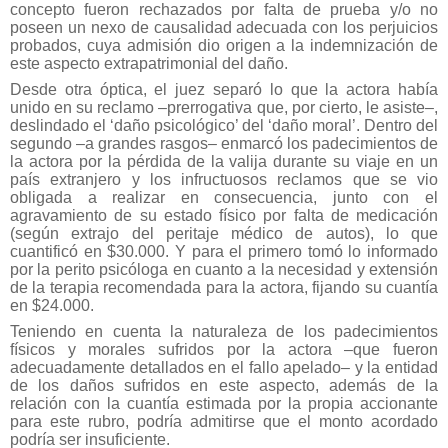
concepto fueron rechazados por falta de prueba y/o no
poseen un nexo de causalidad adecuada con los perjuicios
probados, cuya admisión dio origen a la indemnización de
este aspecto extrapatrimonial del daño.
Desde otra óptica, el juez separó lo que la actora había
unido en su reclamo –prerrogativa que, por cierto, le asiste–,
deslindado el ‘daño psicológico’ del ‘daño moral’. Dentro del
segundo –a grandes rasgos– enmarcó los padecimientos de
la actora por la pérdida de la valija durante su viaje en un
país extranjero y los infructuosos reclamos que se vio
obligada a realizar en consecuencia, junto con el
agravamiento de su estado físico por falta de medicación
(según extrajo del peritaje médico de autos), lo que
cuantificó en $30.000. Y para el primero tomó lo informado
por la perito psicóloga en cuanto a la necesidad y extensión
de la terapia recomendada para la actora, fijando su cuantía
en $24.000.
Teniendo en cuenta la naturaleza de los padecimientos
físicos y morales sufridos por la actora –que fueron
adecuadamente detallados en el fallo apelado– y la entidad
de los daños sufridos en este aspecto, además de la
relación con la cuantía estimada por la propia accionante
para este rubro, podría admitirse que el monto acordado
podría ser insuficiente.