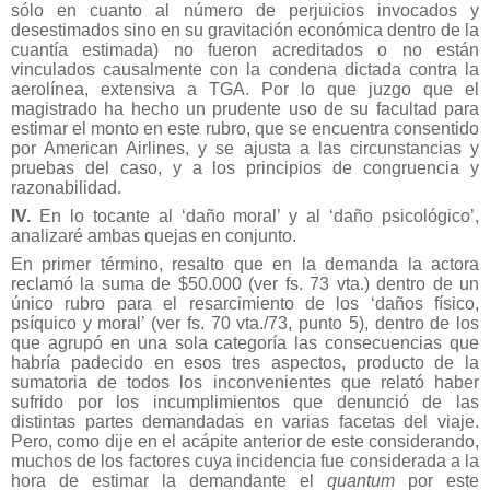
sólo en cuanto al número de perjuicios invocados y
desestimados sino en su gravitación económica dentro de la
cuantía estimada) no fueron acreditados o no están
vinculados causalmente con la condena dictada contra la
aerolínea, extensiva a TGA. Por lo que juzgo que el
magistrado ha hecho un prudente uso de su facultad para
estimar el monto en este rubro, que se encuentra consentido
por American Airlines, y se ajusta a las circunstancias y
pruebas del caso, y a los principios de congruencia y
razonabilidad.
IV.
En lo tocante al ‘daño moral’ y al ‘daño psicológico’,
analizaré ambas quejas en conjunto.
En primer término, resalto que en la demanda la actora
reclamó la suma de $50.000 (ver fs. 73 vta.) dentro de un
único rubro para el resarcimiento de los ‘daños físico,
psíquico y moral’ (ver fs. 70 vta./73, punto 5), dentro de los
que agrupó en una sola categoría las consecuencias que
habría padecido en esos tres aspectos, producto de la
sumatoria de todos los inconvenientes que relató haber
sufrido por los incumplimientos que denunció de las
distintas partes demandadas en varias facetas del viaje.
Pero, como dije en el acápite anterior de este considerando,
muchos de los factores cuya incidencia fue considerada a la
hora de estimar la demandante el
quantum
por este