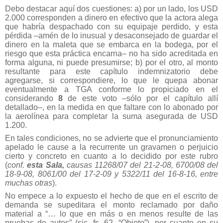
Debo destacar aquí dos cuestiones: a) por un lado, los USD
2.000 corresponden a dinero en efectivo que la actora alega
que habría despachado con su equipaje perdido, y esta
pérdida –amén de lo inusual y desaconsejado de guardar el
dinero en la maleta que se embarca en la bodega, por el
riesgo que esta práctica encarna– no ha sido acreditada en
forma alguna, ni puede presumirse; b) por el otro, al monto
resultante para este capítulo indemnizatorio debe
agregarse, si correspondiere, lo que le quepa abonar
eventualmente a TGA conforme lo propiciado en el
considerando
8
de este voto –sólo por el capítulo allí
detallado–, en la medida en que faltare con lo abonado por
la aerolínea para completar la suma asegurada de USD
1.200.
En tales condiciones, no se advierte que el pronunciamiento
apelado le cause a la recurrente un gravamen o perjuicio
cierto y concreto en cuanto a lo decidido por este rubro
(
conf.
esta Sala,
causas 11268/07 del 21-2-08, 6700/08 del
18-9-08, 8061/00 del 17-2-09 y 5322/11 del 16-8-16, entre
muchas otras
).
No empece a lo expuesto el hecho de que en el escrito de
demanda se supeditara el monto reclamado por daño
material a “… lo que en más o en menos resulte de las
pruebas de autos” (sic, fs. 62, “Objeto”), por cuanto en su