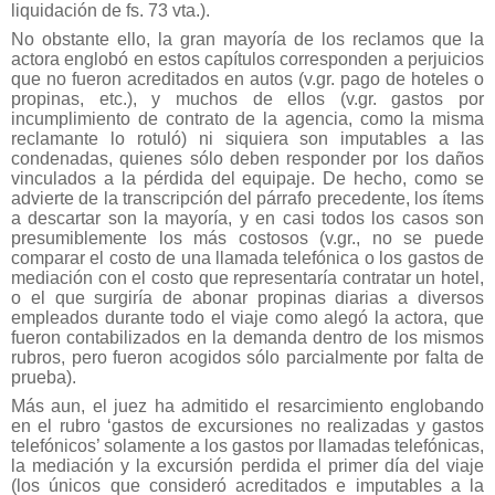
liquidación de fs. 73 vta.).
No obstante ello, la gran mayoría de los reclamos que la
actora englobó en estos capítulos corresponden a perjuicios
que no fueron acreditados en autos (v.gr. pago de hoteles o
propinas, etc.), y muchos de ellos (v.gr. gastos por
incumplimiento de contrato de la agencia, como la misma
reclamante lo rotuló) ni siquiera son imputables a las
condenadas, quienes sólo deben responder por los daños
vinculados a la pérdida del equipaje. De hecho, como se
advierte de la transcripción del párrafo precedente, los ítems
a descartar son la mayoría, y en casi todos los casos son
presumiblemente los más costosos (v.gr., no se puede
comparar el costo de una llamada telefónica o los gastos de
mediación con el costo que representaría contratar un hotel,
o el que surgiría de abonar propinas diarias a diversos
empleados durante todo el viaje como alegó la actora, que
fueron contabilizados en la demanda dentro de los mismos
rubros, pero fueron acogidos sólo parcialmente por falta de
prueba).
Más aun, el juez ha admitido el resarcimiento englobando
en el rubro ‘gastos de excursiones no realizadas y gastos
telefónicos’ solamente a los gastos por llamadas telefónicas,
la mediación y la excursión perdida el primer día del viaje
(los únicos que consideró acreditados e imputables a la