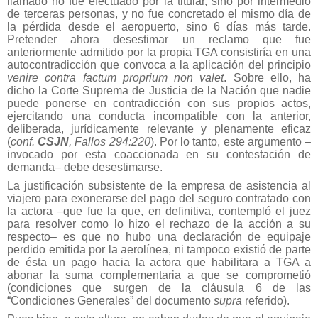
llamado no fue efectuado por la titular, sino por intermedio
de terceras personas, y no fue concretado el mismo día de
la pérdida desde el aeropuerto, sino 6 días más tarde.
Pretender ahora desestimar un reclamo que fue
anteriormente admitido por la propia TGA consistiría en una
autocontradicción que convoca a la aplicación del principio
venire contra factum proprium non valet
. Sobre ello, ha
dicho la Corte Suprema de Justicia de la Nación que nadie
puede ponerse en contradicción con sus propios actos,
ejercitando una conducta incompatible con la anterior,
deliberada, jurídicamente relevante y plenamente eficaz
(
conf.
CSJN
, Fallos 294:220
). Por lo tanto, este argumento –
invocado por esta coaccionada en su contestación de
demanda– debe desestimarse.
La justificación subsistente de la empresa de asistencia al
viajero para exonerarse del pago del seguro contratado con
la actora –que fue la que, en definitiva, contempló el juez
para resolver como lo hizo el rechazo de la acción a su
respecto– es que no hubo una declaración de equipaje
perdido emitida por la aerolínea, ni tampoco existió de parte
de ésta un pago hacia la actora que habilitara a TGA a
abonar la suma complementaria a que se comprometió
(condiciones que surgen de la cláusula 6 de las
“Condiciones Generales” del documento
supra
referido).