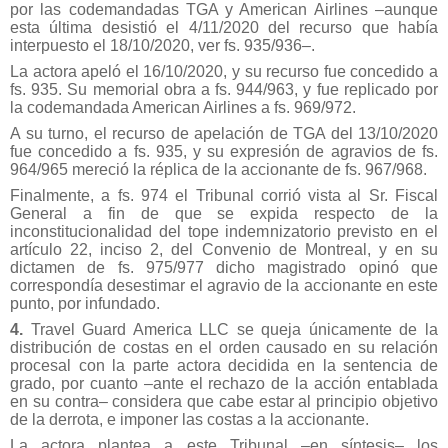
por las codemandadas TGA y American Airlines –aunque
esta última desistió el 4/11/2020 del recurso que había
interpuesto el 18/10/2020, ver fs. 935/936–.
La actora apeló el 16/10/2020, y su recurso fue concedido a
fs. 935. Su memorial obra a fs. 944/963, y fue replicado por
la codemandada American Airlines a fs. 969/972.
A su turno, el recurso de apelación de TGA del 13/10/2020
fue concedido a fs. 935, y su expresión de agravios de fs.
964/965 mereció la réplica de la accionante de fs. 967/968.
Finalmente, a fs. 974 el Tribunal corrió vista al Sr. Fiscal
General a fin de que se expida respecto de la
inconstitucionalidad del tope indemnizatorio previsto en el
artículo 22, inciso 2, del Convenio de Montreal, y en su
dictamen de fs. 975/977 dicho magistrado opinó que
correspondía desestimar el agravio de la accionante en este
punto, por infundado.
4.
Travel Guard America LLC se queja únicamente de la
distribución de costas en el orden causado en su relación
procesal con la parte actora decidida en la sentencia de
grado, por cuanto –ante el rechazo de la acción entablada
en su contra– considera que cabe estar al principio objetivo
de la derrota, e imponer las costas a la accionante.
La actora plantea a este Tribunal –en síntesis– los