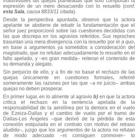
inadmisibles las quejas planteadas que sólo comportan la
expresión de un mero desacuerdo con lo resuelto (
conf.
esta Sala
, causa 8833/11 citada
).
Desde la perspectiva apuntada, observo que la actora
apelante se abstiene de rebatir la fundamentación que el
señor juez proporcionó sobre las cuestiones decididas con
las que discrepa en los agravios referidos. Sus reproches
trasuntan una mera divergencia con la resuelto por el
a quo
,
en base a argumentos ya sometidos a consideración del
magistrado, que no refutan adecuadamente lo resuelto en el
fallo apelado, y –en gran medida– reiteran el contenido de
su demanda y alegato.
Sin perjuicio de ello, y a fin de no basar el rechazo de las
quejas únicamente en cuestiones formales, referiré
someramente las razones por las que –a mi juicio– ambas
quejas no deben prosperar.
En primer lugar, en lo atinente al agravio
b)
en que la actora
critica el rechazo en la sentencia apelada de la
responsabilidad de la aerolínea por la demora en el vuelo
de Ezeiza-Dallas y el cambio de vuelo por el tramo de
Dallas-Los Ángeles –que derivó de la pérdida de esta
conexión estipulada en el contrato con motivo del retraso
aludido–, juzgo que los argumentos de la actora no refutan
de modo adecuado –ni consiguen conmover– lo