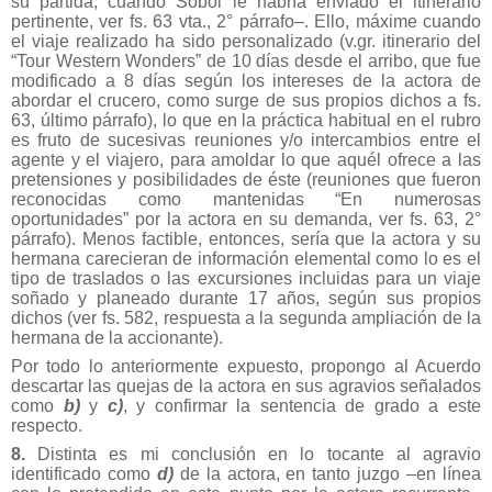
su partida, cuando Sobol le habría enviado el itinerario
pertinente, ver fs. 63 vta., 2° párrafo–. Ello, máxime cuando
el viaje realizado ha sido personalizado (v.gr. itinerario del
“Tour Western Wonders” de 10 días desde el arribo, que fue
modificado a 8 días según los intereses de la actora de
abordar el crucero, como surge de sus propios dichos a fs.
63, último párrafo), lo que en la práctica habitual en el rubro
es fruto de sucesivas reuniones y/o intercambios entre el
agente y el viajero, para amoldar lo que aquél ofrece a las
pretensiones y posibilidades de éste (reuniones que fueron
reconocidas como mantenidas “En numerosas
oportunidades” por la actora en su demanda, ver fs. 63, 2°
párrafo). Menos factible, entonces, sería que la actora y su
hermana carecieran de información elemental como lo es el
tipo de traslados o las excursiones incluidas para un viaje
soñado y planeado durante 17 años, según sus propios
dichos (ver fs. 582, respuesta a la segunda ampliación de la
hermana de la accionante).
Por todo lo anteriormente expuesto, propongo al Acuerdo
descartar las quejas de la actora en sus agravios señalados
como
b)
y
c)
, y confirmar la sentencia de grado a este
respecto.
8.
Distinta es mi conclusión en lo tocante al agravio
identificado como
d)
de la actora, en tanto juzgo –en línea