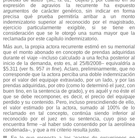
expresión de agravios la recurrente ha expuesto
argumentos de carácter genérico, sin indicar en forma
precisa qué prueba permitiría arribar a un monto
indemnizatorio superior al reconocido por el magistrado,
ejercicio particularmente exigible, si se tiene en
consideración que se le otorgó una suma mayor que la
reclamada por este capítulo indemnizatorio.
Más aun, la propia actora recurrente estimó en su memorial
que el monto abonado en concepto de prendas adquiridas
durante el viaje –incluso calculado a una fecha posterior al
inicio de la demanda, esto es, al 25/8/2008– equivaldría a
$5.311 (ver fs. 957
in fine
). Aclaro, preliminarmente, que no
corresponde que la actora perciba una doble indemnización
por el valor del equipaje extraviado, por un lado, y por las
prendas adquiridas, por otro (como lo determinó el juez, con
buen tino, en la sentencia de grado), y es aquél y no éste el
que se debe recomponer, es decir, el precio del equipaje
perdido y su contenido. Pero, incluso prescindiendo de ello,
el valor estimado por la actora, sumado al 100% de lo
reclamado en tal concepto, continúa siendo inferior al
reconocido por el juez en su sentencia, cuyo piso se
encuentra firme –al haber sido consentido por la aerolínea
condenada–, y que a mi criterio resulta justo.
III.
En lo que respecta a los ‘gastos de excursiones no