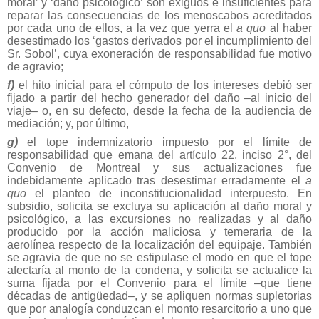
moral’ y ‘daño psicológico’ son exiguos e insuficientes para
reparar las consecuencias de los menoscabos acreditados
por cada uno de ellos, a la vez que yerra el
a quo
al haber
desestimado los ‘gastos derivados por el incumplimiento del
Sr. Sobol’, cuya exoneración de responsabilidad fue motivo
de agravio;
f)
el hito inicial para el cómputo de los intereses debió ser
fijado a partir del hecho generador del daño –al inicio del
viaje– o, en su defecto, desde la fecha de la audiencia de
mediación; y, por último,
g)
el tope indemnizatorio impuesto por el límite de
responsabilidad que emana del artículo 22, inciso 2°, del
Convenio de Montreal y sus actualizaciones fue
indebidamente aplicado tras desestimar erradamente el
a
quo
el planteo de inconstitucionalidad interpuesto. En
subsidio, solicita se excluya su aplicación al daño moral y
psicológico, a las excursiones no realizadas y al daño
producido por la acción maliciosa y temeraria de la
aerolínea respecto de la localización del equipaje. También
se agravia de que no se estipulase el modo en que el tope
afectaría al monto de la condena, y solicita se actualice la
suma fijada por el Convenio para el límite –que tiene
décadas de antigüedad–, y se apliquen normas supletorias
que por analogía conduzcan el monto resarcitorio a uno que