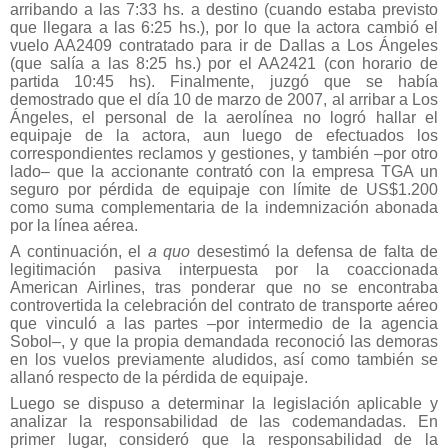
arribando a las 7:33 hs. a destino (cuando estaba previsto
que llegara a las 6:25 hs.), por lo que la actora cambió el
vuelo AA2409 contratado para ir de Dallas a Los Ángeles
(que salía a las 8:25 hs.) por el AA2421 (con horario de
partida 10:45 hs). Finalmente, juzgó que se había
demostrado que el día 10 de marzo de 2007, al arribar a Los
Ángeles, el personal de la aerolínea no logró hallar el
equipaje de la actora, aun luego de efectuados los
correspondientes reclamos y gestiones, y también –por otro
lado– que la accionante contrató con la empresa TGA un
seguro por pérdida de equipaje con límite de US$1.200
como suma complementaria de la indemnización abonada
por la línea aérea.
A continuación, el
a quo
desestimó la defensa de falta de
legitimación pasiva interpuesta por la coaccionada
American Airlines, tras ponderar que no se encontraba
controvertida la celebración del contrato de transporte aéreo
que vinculó a las partes –por intermedio de la agencia
Sobol–, y que la propia demandada reconoció las demoras
en los vuelos previamente aludidos, así como también se
allanó respecto de la pérdida de equipaje.
Luego se dispuso a determinar la legislación aplicable y
analizar la responsabilidad de las codemandadas. En
primer lugar, consideró que la responsabilidad de la