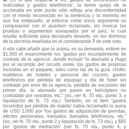
realizadas y gastos telefónicos’, la breve queja de la
accionada en este punto sólo refleja una disconformidad
con el monto reconocido en la sentencia y la moneda en
que fue estipulado, al esbozar como único argumento su
comparación con el
quantum
reclamado, sin invocar las
pruebas o argumentos soslayados por el juez, lo cual
resulta suficiente para declararlo desierto, en los términos
de la doctrina reseñada en el considerando
7
de este voto.
A ello cabe añadir que la actora, en su demanda, estimó en
$1.300 el resarcimiento los ‘gastos por incumplimiento de
contrato de la agencia’, donde incluyó “lo abonado a Hugo
por el recorrido del circuito oeste, los gastos de propinas
incluidas en el paquete, tales como las de la guía, chofer,
maleteros de hoteles y personal del crucero, gastos
telefónicos por pérdida de equipaje y día de hotel sin
contratar por error de la agencia, pérdida de excursión del
primer día, lo abonado por paseo en helicóptero no
contratado por nosotras, etc.” (sic, ver fs. 70 vta., punto 3, y
liquidación de fs. 73 vta.). También, en el ítem ‘gastos
incurridos por pérdida de maleta’ había reclamado la suma
de USD 2.000 por “los gastos de adquisición de prendas,
efectos personales, traslados, llamados telefónicos, etc.”
(sic, ver fs. 70 vta., punto 2 y liquidación de fs. 73 vta.), y $85
por ‘gastos de mediación’ (ver fs. 70 vta., punto 4, y