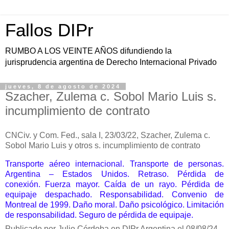
Fallos DIPr
RUMBO A LOS VEINTE AÑOS difundiendo la
jurisprudencia argentina de Derecho Internacional Privado
jueves, 8 de agosto de 2024
Szacher, Zulema c. Sobol Mario Luis s.
incumplimiento de contrato
CNCiv. y Com. Fed., sala I
,
23/03/22, Szacher, Zulema c.
Sobol Mario Luis y otros s. incumplimiento de contrato
Transporte aéreo internacional. Transporte de personas.
Argentina – Estados Unidos. Retraso. Pérdida de
conexión. Fuerza mayor. Caída de un rayo.
Pérdida de
equipaje despachado. Responsabilidad.
Convenio de
Montreal de 1999. Daño moral.
Daño psicológico.
Limitación
de responsabilidad. Seguro de pérdida de equipaje.
Publicado por Julio Córdoba en DIPr Argentina el 08/08/24.