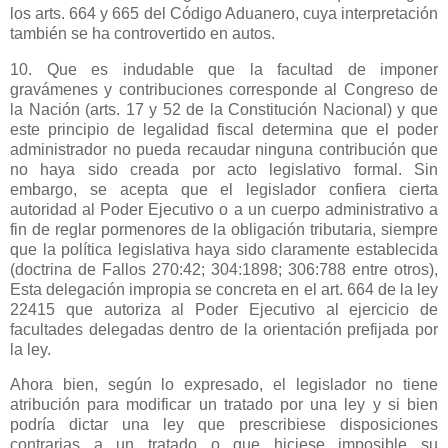
los arts. 664 y 665 del Código Aduanero, cuya interpretación
también se ha controvertido en autos.
10. Que es indudable que la facultad de imponer
gravámenes y contribuciones corresponde al Congreso de
la Nación
(arts. 17 y 52 de
la Constitución Nacional
) y que
este principio de legalidad fiscal determina que el poder
administrador no pueda recaudar ninguna contribución que
no haya sido creada por acto legislativo formal. Sin
embargo, se acepta que el legislador confiera cierta
autoridad al Poder Ejecutivo o a un cuerpo administrativo a
fin de reglar pormenores de la obligación tributaria, siempre
que la política legislativa haya sido claramente establecida
(doctrina de Fallos 270:42; 304:1898; 306:788 entre otros),
Esta delegación impropia se concreta en el art. 664 de la ley
22415 que autoriza al Poder Ejecutivo al ejercicio de
facultades delegadas dentro de la orientación prefijada por
la ley.
Ahora bien, según lo expresado, el legislador no tiene
atribución para modificar un tratado por una ley y si bien
podría dictar una ley que prescribiese disposiciones
contrarias a un tratado o que hiciese imposible su