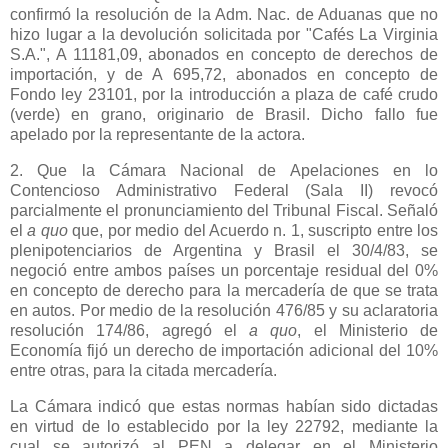
confirmó la resolución de
la Adm. Nac.
de Aduanas que no
hizo lugar a la devolución solicitada por "Cafés
La Virginia
S.A
.", A 11181,09, abonados en concepto de derechos de
importación, y de A 695,72, abonados en concepto de
Fondo ley 23101, por la introducción a plaza de café crudo
(verde) en grano, originario de Brasil. Dicho fallo fue
apelado por la representante de la actora.
2. Que
la Cámara Nacional
de Apelaciones en lo
Contencioso Administrativo Federal (Sala II) revocó
parcialmente el pronunciamiento del Tribunal Fiscal. Señaló
el
a quo
que, por medio del Acuerdo n. 1, suscripto entre los
plenipotenciarios de Argentina y Brasil el 30/4/83, se
negoció entre ambos países un porcentaje residual del 0%
en concepto de derecho para la mercadería de que se trata
en autos. Por medio de la resolución 476/85 y su aclaratoria
resolución 174/86, agregó el
a quo
, el Ministerio de
Economía fijó un derecho de importación adicional del 10%
entre otras, para la citada mercadería.
La Cámara
indicó que estas normas habían sido dictadas
en virtud de lo establecido por la ley 22792, mediante la
cual se autorizó al PEN a delegar en el Ministerio