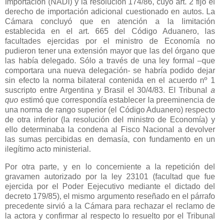
Importación (NADI) y la resolución 174/86, cuyo art. 2 fijó el
derecho de importación adicional cuestionado en autos.
La
Cámara
concluyó que en atención a la limitación
establecida en el art. 665 del Código Aduanero, las
facultades ejercidas por el ministro de Economía no
pudieron tener una extensión mayor que las del órgano que
las había delegado. Sólo a través de una ley formal –que
comportara una nueva delegación- se habría podido dejar
sin efecto la norma bilateral contenida en el acuerdo nº 1
suscripto entre Argentina y Brasil el 30/4/83. El Tribunal
a
quo
estimó que correspondía establecer la preeminencia de
una norma de rango superior (el Código Aduanero) respecto
de otra inferior (la resolución del ministro de Economía) y
ello determinaba la condena al Fisco Nacional a devolver
las sumas percibidas en demasía, con fundamento en un
ilegítimo acto ministerial.
Por otra parte, y en lo concerniente a la repetición del
gravamen autorizado por la ley 23101 (facultad que fue
ejercida por el Poder Eejecutivo mediante el dictado del
decreto 179/85), el mismo argumento reseñado en el párrafo
precedente sirvió a
la Cámara
para rechazar el reclamo de
la actora y confirmar al respecto lo resuelto por el Tribunal