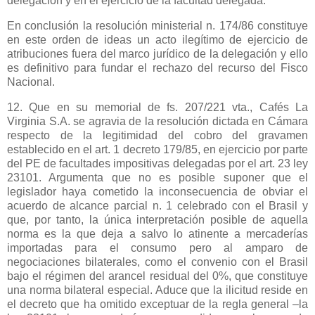
delegación y en el ejercicio de la facultad delegada.
En conclusión la resolución ministerial n. 174/86 constituye
en este orden de ideas un acto ilegítimo de ejercicio de
atribuciones fuera del marco jurídico de la delegación y ello
es definitivo para fundar el rechazo del recurso del Fisco
Nacional.
12. Que en su memorial de fs. 207/221 vta., Cafés
La
Virginia S.A.
se agravia de la resolución dictada en Cámara
respecto de la legitimidad del cobro del gravamen
establecido en el art. 1 decreto 179/85, en ejercicio por parte
del PE de facultades impositivas delegadas por el art. 23 ley
23101. Argumenta que no es posible suponer que el
legislador haya cometido la inconsecuencia de obviar el
acuerdo de alcance parcial n. 1 celebrado con el Brasil y
que, por tanto, la única interpretación posible de aquella
norma es la que deja a salvo lo atinente a mercaderías
importadas para el consumo pero al amparo de
negociaciones bilaterales, como el convenio con el Brasil
bajo el régimen del arancel residual del 0%, que constituye
una norma bilateral especial. Aduce que la ilicitud reside en
el decreto que ha omitido exceptuar de la regla general –la