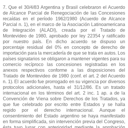
7. Que el 30/4/83 Argentina y Brasil celebraron el Acuerdo
de Alcance Parcial de Renegociación de las Concesiones
recaídas en el período 1962/1980 (Acuerdo de Alcance
Parcial n. 1), en el marco de
la Asociación Latinoamericana
de Integración (ALADI), creada por el Tratado de
Montevideo de 1980, aprobado por ley 22354 y ratificado
por nuestro país. En dicho acuerdo se dispuso un
porcentaje residual del 0% en concepto de derecho de
importación para la mercadería de que se trata en autos. Los
países signatarios se obligaron a mantener vigentes para su
comercio recíproco las concesiones registradas en los
anexos respectivos conforme a las disposiciones del
Tratado de Montevideo de 1980 (conf. el art. 2 del Acuerdo
n. 1). El acuerdo fue prorrogado en su vigencia por diversos
protocolos adicionales, hasta el 31/12/86. Es un tratado
internacional en los términos del art. 2 inc. 1 ap. a de
la
Convención
de Viena sobre Derechos de los Tratados, ya
que fue celebrado por escrito entre Estados y se halla
regido por el derecho internacional. Aunque el
consentimiento del Estado argentino se haya manifestado
en forma simplificada, sin intervención previa del Congreso,
ésta tuvo lugar con anterioridad mediante la aprobación