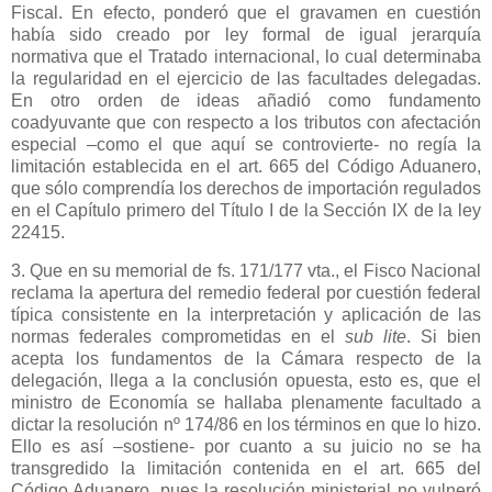
Fiscal. En efecto, ponderó que el gravamen en cuestión
había sido creado por ley formal de igual jerarquía
normativa que el Tratado internacional, lo cual determinaba
la regularidad en el ejercicio de las facultades delegadas.
En otro orden de ideas añadió como fundamento
coadyuvante que con respecto a los tributos con afectación
especial –como el que aquí se controvierte- no regía la
limitación establecida en el art. 665 del Código Aduanero,
que sólo comprendía los derechos de importación regulados
en el Capítulo primero del Título I de
la Sección IX
de la ley
22415.
3. Que en su memorial de fs. 171/177 vta., el Fisco Nacional
reclama la apertura del remedio federal por cuestión federal
típica consistente en la interpretación y aplicación de las
normas federales comprometidas en el
sub lite
. Si bien
acepta los fundamentos de
la Cámara
respecto de la
delegación, llega a la conclusión opuesta, esto es, que el
ministro de Economía se hallaba plenamente facultado a
dictar la resolución nº 174/86 en los términos en que lo hizo.
Ello es así –sostiene- por cuanto a su juicio no se ha
transgredido la limitación contenida en el art. 665 del
Código Aduanero, pues la resolución ministerial no vulneró