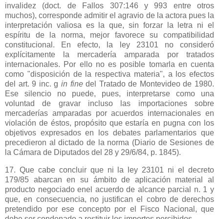
invalidez (doct. de Fallos 307:146 y 993 entre otros
muchos), corresponde admitir el agravio de la actora pues la
interpretación valiosa es la que, sin forzar la letra ni el
espíritu de la norma, mejor favorece su compatibilidad
constitucional. En efecto, la ley 23101 no consideró
explícitamente la mercadería amparada por tratados
internacionales. Por ello no es posible tomarla en cuenta
como "disposición de la respectiva materia", a los efectos
del art. 9 inc. g
in fine
del Tratado de Montevideo de 1980.
Ese silencio no puede, pues, interpretarse como una
voluntad de gravar incluso las importaciones sobre
mercaderías amparadas por acuerdos internacionales en
violación de éstos, propósito que estaría en pugna con los
objetivos expresados en los debates parlamentarios que
precedieron al dictado de la norma (Diario de Sesiones de
la Cámara
de Diputados del 28 y 29/6/84, p. 1845).
17. Que cabe concluir que ni la ley 23101 ni el decreto
179/85 abarcan en su ámbito de aplicación material al
producto negociado enel acuerdo de alcance parcial n. 1 y
que, en consecuencia, no justifican el cobro de derechos
pretendido por ese concepto por el Fisco Nacional, que
debe ser condenado a restituir los importes percibidos.