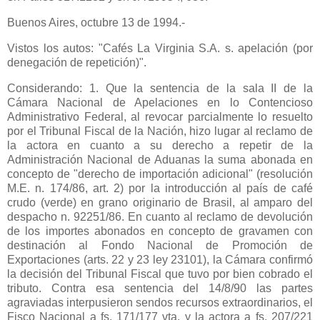
Buenos Aires, octubre 13 de 1994.-
Vistos los autos: "Cafés
La Virginia S.A.
s. apelación (por
denegación de repetición)".
Considerando: 1. Que la sentencia de la sala II de
la
Cámara Nacional
de Apelaciones en lo Contencioso
Administrativo Federal, al revocar parcialmente lo resuelto
por el Tribunal Fiscal de
la Nación
, hizo lugar al reclamo de
la actora en cuanto a su derecho a repetir de
la
Administración Nacional
de Aduanas la suma abonada en
concepto de "derecho de importación adicional" (resolución
M.E. n. 174/86, art. 2) por la introducción al país de café
crudo (verde) en grano originario de Brasil, al amparo del
despacho n. 92251/86. En cuanto al reclamo de devolución
de los importes abonados en concepto de gravamen con
destinación al Fondo Nacional de Promoción de
Exportaciones (arts. 22 y 23 ley 23101),
la Cámara
confirmó
la decisión del Tribunal Fiscal que tuvo por bien cobrado el
tributo. Contra esa sentencia del 14/8/90 las partes
agraviadas interpusieron sendos recursos extraordinarios, el
Fisco Nacional a fs. 171/177 vta. y la actora a fs. 207/221