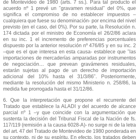
de Montevideo de 1980 (arts. 7 ss.). Para tal producto el
acuerdo nº 1 prevé un "gravamen residual" del 0%, que
significa el compromiso de no establecer impuestos –
cualquiera que fuese su denominación- por encima del nivel
previsto (en el caso, del 0%). Por su parte,
la Resolución
n.
174 dictada por el ministro de Economía el 26/2/86 aclara
en su inc. 1 el incremento de preferencias porcentuales
dispuesto por la anterior resolución nº 476/85 y en su inc. 2
–que es el que interesa en esta causa- establece que "las
importaciones de mercaderías amparadas por instrumentos
de negociación… que prevean gravámenes residuales,
estarán sujetas al pago de un derecho de importación
adicional del 10% hasta el 31/3/86". Posteriormente,
mediante la resolución del mismo Ministerio n. 258/86, la
medida fue prorrogada hasta el 31/12/86.
6. Que la interpretación que propone el recurrente del
Tratado que establece
la ALADI
y del acuerdo de alcance
parcial nº 1 –y que coincide con la argumentación que
sustenta la decisión del Tribunal Fiscal de
la Nación
de fs.
117/119 (remisión a la causa 6028-A)- no surge ni de la letra
del art. 47 del Tratado de Montevideo de 1980 ponderada en
su contexto, ni de su espíritu. En efecto, los tratados deben