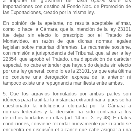
a imponer un gravamen de hasta 0,50% sobre las
importaciones con destino al Fondo Nac. de Promoción de
las Exportaciones, creado por la misma ley.
En opinión de la apelante, no resulta aceptable afirmar,
como lo hace
la Cámara
, que la intención de la ley 23101
fue dejar sin efecto lo prescripto por el Tratado de
Montevideo, en razón de que dichas normas legales
legislan sobre materias diferentes. La recurrente sostiene,
con remisión a jurisprudencia del Tribunal, que, al ser la ley
22354, que aprobó el Tratado, una disposición de carácter
especial, no cabe entender que haya sido dejada sin efecto
por una ley general, como lo es la 23101, ya que esta última
no contiene una derogación expresa de la anterior ni
tampoco existe una repugnancia manifiesta entre ambas.
5. Que los agravios formulados por ambas partes son
idóneos para habilitar la instancia extraordinaria, pues se ha
cuestionado la inteligencia otorgada por
la Cámara
a
normas federales y la decisión ha sido contraria a los
derechos fundados en ellas (art. 14 inc. 3 ley 48). En tales
condiciones, conviene recordar nuevamente que cuando se
encuentra en discusión el alcance que cabe asignar a una