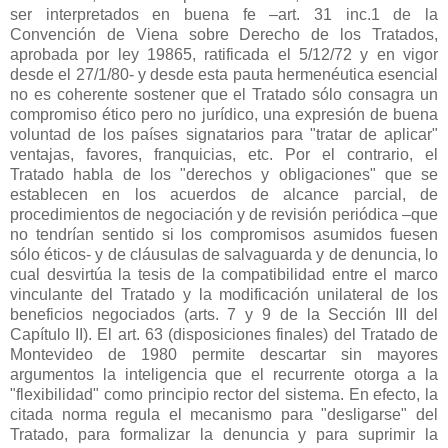
ser interpretados en buena fe –art. 31 inc.1 de
la
Convención
de Viena sobre Derecho de los Tratados,
aprobada por ley 19865, ratificada el 5/12/72 y en vigor
desde el 27/1/80- y desde esta pauta hermenéutica esencial
no es coherente sostener que el Tratado sólo consagra un
compromiso ético pero no jurídico, una expresión de buena
voluntad de los países signatarios para "tratar de aplicar"
ventajas, favores, franquicias, etc. Por el contrario, el
Tratado habla de los "derechos y obligaciones" que se
establecen en los acuerdos de alcance parcial, de
procedimientos de negociación y de revisión periódica –que
no tendrían sentido si los compromisos asumidos fuesen
sólo éticos- y de cláusulas de salvaguarda y de denuncia, lo
cual desvirtúa la tesis de la compatibilidad entre el marco
vinculante del Tratado y la modificación unilateral de los
beneficios negociados (arts. 7 y 9 de
la Sección III
del
Capítulo II). El art. 63 (disposiciones finales) del Tratado de
Montevideo de 1980 permite descartar sin mayores
argumentos la inteligencia que el recurrente otorga a la
"flexibilidad" como principio rector del sistema. En efecto, la
citada norma regula el mecanismo para "desligarse" del
Tratado, para formalizar la denuncia y para suprimir la