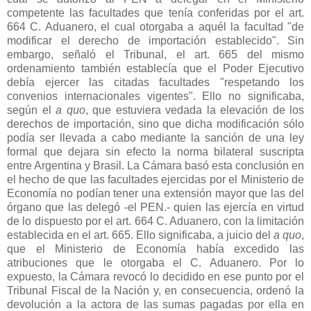
competente las facultades que tenía conferidas por el art.
664 C
. Aduanero, el cual otorgaba a aquél la facultad "de
modificar el derecho de importación establecido". Sin
embargo, señaló el Tribunal, el art. 665 del mismo
ordenamiento también establecía que el Poder Ejecutivo
debía ejercer las citadas facultades "respetando los
convenios internacionales vigentes". Ello no significaba,
según el
a quo
, que estuviera vedada la elevación de los
derechos de importación, sino que dicha modificación sólo
podía ser llevada a cabo mediante la sanción de una ley
formal que dejara sin efecto la norma bilateral suscripta
entre Argentina y Brasil.
La Cámara
basó esta conclusión en
el hecho de que las facultades ejercidas por el Ministerio de
Economía no podían tener una extensión mayor que las del
órgano que las delegó -el PEN.- quien las ejercía en virtud
de lo dispuesto por el art.
664 C
. Aduanero, con la limitación
establecida en el art. 665. Ello significaba, a juicio del
a quo
,
que el Ministerio de Economía había excedido las
atribuciones que le otorgaba el C. Aduanero. Por lo
expuesto,
la Cámara
revocó lo decidido en ese punto por el
Tribunal Fiscal de
la Nación
y, en consecuencia, ordenó la
devolución a la actora de las sumas pagadas por ella en