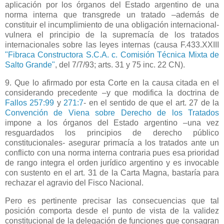
aplicación por los órganos del Estado argentino de una
norma interna que transgrede un tratado –además de
constituir el incumplimiento de una obligación internacional-
vulnera el principio de la supremacía de los tratados
internacionales sobre las leyes internas (causa F.433.XXIII
"Fibraca Constructora S.C.A. c. Comisión Técnica Mixta de
Salto Grande"
, del 7/7/93; arts. 31 y 75 inc. 22 CN).
9. Que lo afirmado por esta Corte en la causa citada en el
considerando precedente –y que modifica la doctrina de
Fallos 257:99
y
271:7
- en el sentido de que el art. 27 de
la
Convención
de Viena sobre Derecho de los Tratados
impone a los órganos del Estado argentino –una vez
resguardados los principios de derecho público
constitucionales- asegurar primacía a los tratados ante un
conflicto con una norma interna contraria pues esa prioridad
de rango integra el orden jurídico argentino y es invocable
con sustento en el art. 31 de
la Carta Magna
, bastaría para
rechazar el agravio del Fisco Nacional.
Pero es pertinente precisar las consecuencias que tal
posición comporta desde el punto de vista de la validez
constitucional de la delegación de funciones que consagran