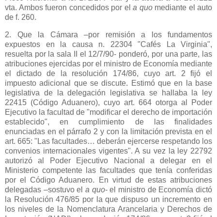
vta. Ambos fueron concedidos por el
a quo
mediante el auto
de f. 260.
2. Que
la Cámara
–por remisión a los fundamentos
expuestos en la causa n. 22304 "Cafés
La Virginia
",
resuelta por la sala II el 12/7/90- ponderó, por una parte, las
atribuciones ejercidas por el ministro de Economía mediante
el dictado de la resolución 174/86, cuyo art. 2 fijó el
impuesto adicional que se discute. Estimó que en la base
legislativa de la delegación legislativa se hallaba la ley
22415 (Código Aduanero), cuyo art. 664 otorga al Poder
Ejecutivo la facultad de "modificar el derecho de importación
establecido", en cumplimiento de las finalidades
enunciadas en el párrafo 2 y con la limitación prevista en el
art. 665: "Las facultades… deberán ejercerse respetando los
convenios internacionales vigentes". A su vez la ley 22792
autorizó al Poder Ejecutivo Nacional a delegar en el
Ministerio competente las facultades que tenía conferidas
por el Código Aduanero. En virtud de estas atribuciones
delegadas –sostuvo el
a quo
- el ministro de Economía dictó
la Resolución
476/85 por la que dispuso un incremento en
los niveles de
la Nomenclatura Arancelaria
y Derechos de