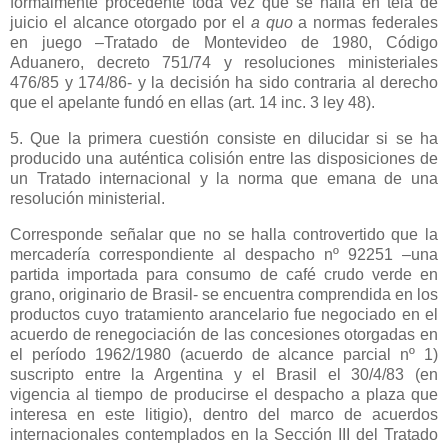
formalmente procedente toda vez que se halla en tela de
juicio el alcance otorgado por el
a quo
a normas federales
en juego –Tratado de Montevideo de 1980, Código
Aduanero, decreto 751/74 y resoluciones ministeriales
476/85 y 174/86- y la decisión ha sido contraria al derecho
que el apelante fundó en ellas (art. 14 inc. 3 ley 48).
5. Que la primera cuestión consiste en dilucidar si se ha
producido una auténtica colisión entre las disposiciones de
un Tratado internacional y la norma que emana de una
resolución ministerial.
Corresponde señalar que no se halla controvertido que la
mercadería correspondiente al despacho nº 92251 –una
partida importada para consumo de café crudo verde en
grano, originario de Brasil- se encuentra comprendida en los
productos cuyo tratamiento arancelario fue negociado en el
acuerdo de renegociación de las concesiones otorgadas en
el período 1962/1980 (acuerdo de alcance parcial nº 1)
suscripto entre
la Argentina
y el Brasil el 30/4/83 (en
vigencia al tiempo de producirse el despacho a plaza que
interesa en este litigio), dentro del marco de acuerdos
internacionales contemplados en
la Sección III
del Tratado