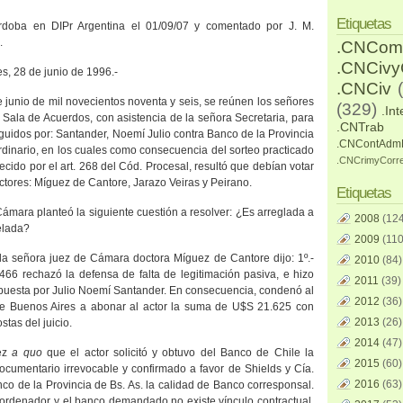
Etiquetas
rdoba en DIPr Argentina el 01/09/07 y comentado por J. M.
.
.CNCom
.CNCiv
es, 28 de junio de 1996.-
.CNCiv
 junio de mil novecientos noventa y seis, se reúnen los señores
(329)
.Int
Sala de Acuerdos, con asistencia de la señora Secretaria, para
.CNTrab
guidos por: Santander, Noemí Julio contra Banco de la Provincia
.CNContAdm
dinario, en los cuales como consecuencia del sorteo practicado
.CNCrimyCorr
ecido por el art. 268 del Cód. Procesal, resultó que debían votar
octores: Míguez de Cantore, Jarazo Veiras y Peirano.
Etiquetas
Cámara planteó la siguiente cuestión a resolver: ¿Es arreglada a
2008
(124
elada?
2009
(110
 la señora juez de Cámara doctora Míguez de Cantore dijo: 1º.-
2010
(84)
466 rechazó la defensa de falta de legitimación pasiva, e hizo
2011
(39)
rpuesta por Julio Noemí Santander. En consecuencia, condenó al
2012
(36)
de Buenos Aires a abonar al actor la suma de U$S 21.625 con
2013
(26)
stas del juicio.
2014
(47)
uez
a quo
que el actor solicitó y obtuvo del Banco de Chile la
2015
(60)
ocumentario irrevocable y confirmado a favor de Shields y Cía.
2016
(63)
co de la Provincia de Bs. As. la calidad de Banco corresponsal.
l ordenador y el banco demandado no existe vínculo contractual,