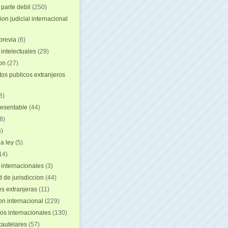
 parte debil
(250)
on judicial internacional
previa
(6)
intelectuales
(29)
ion
(27)
s publicos extranjeros
8)
resentable
(44)
8)
)
a ley
(5)
14)
 internacionales
(3)
 de jurisdiccion
(44)
es extranjeras
(11)
on internacional
(229)
os internacionales
(130)
autelares
(57)