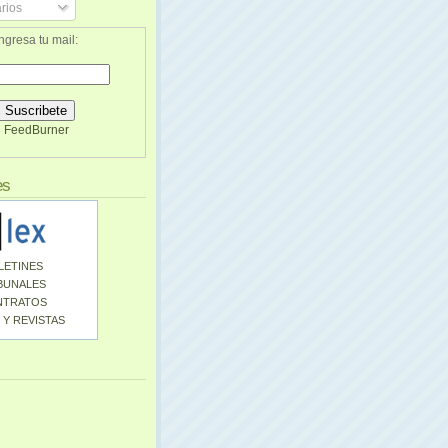
rios
ngresa tu mail:
FeedBurner
es
LETINES
BUNALES
NTRATOS
 Y REVISTAS