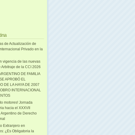
tina
as de Actualización de
nternacional Privado en la
n vigencia de las nuevas
 Arbitraje de la CCI 2026
ARGENTINO DE FAMILIA
 SE APROBÓ EL
O DE LA HAYA DE 2007
OBRO INTERNACIONAL
ENTOS
o motores! Jornada
ria hacia el XXXVII
 Argentino de Derecho
onal
o Extranjero en
s: ¿Es Obligatoria la