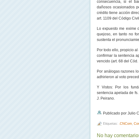
consecuencia, si el b
dañosos ocasionados po
crédito tiene acción dir
art. 1109 del Código Civil
Lo expuesto me exime d
quejoso, en tanto no for
sustenta el pronunciami
Por todo ello, propicio 
confirmar la sentencia a
vencido (art. 68 del Cód.
Por análogas razones lo
adhirieron al voto preced
Y Vistos: Por los fund
sentencia apelada de fs.
J. Peirano.
Publicado por Julio
Etiquetas:
.CNCom
,
Con
No hay comentarios