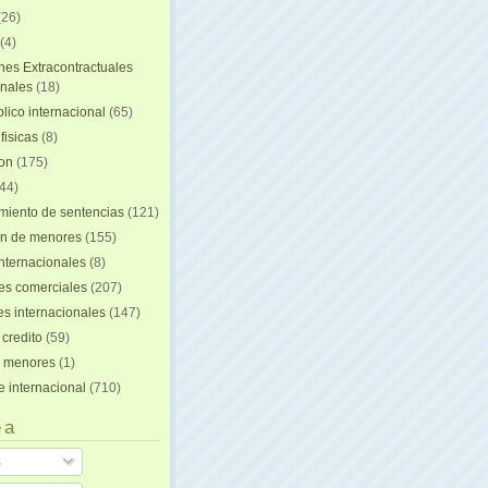
(26)
(4)
nes Extracontractuales
onales
(18)
lico internacional
(65)
fisicas
(8)
ion
(175)
44)
iento de sentencias
(121)
on de menores
(155)
nternacionales
(8)
es comerciales
(207)
s internacionales
(147)
 credito
(59)
e menores
(1)
e internacional
(710)
 a
s