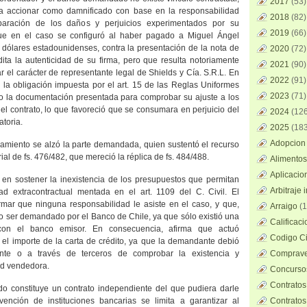
2017
(53)
a accionar como damnificado con base en la responsabilidad
2018
(82)
eparación de los daños y perjuicios experimentados por su
2019
(66)
 que en el caso se configuró al haber pagado a Miguel Ángel
 dólares estadounidenses, contra la presentación de la nota de
2020
(72)
dita la autenticidad de su firma, pero que resulta notoriamente
2021
(90)
ar el carácter de representante legal de Shields y Cía. S.R.L. En
2022
(91)
 la obligación impuesta por el art. 15 de las Reglas Uniformes
2023
(71)
o la documentación presentada para comprobar su ajuste a los
el contrato, lo que favoreció que se consumara en perjuicio del
2024
(126
atoria.
2025
(183
Adopcion 
iamiento se alzó la parte demandada, quien sustentó el recurso
al de fs. 476/482, que mereció la réplica de fs. 484/488.
Alimentos
Aplicacio
 en sostener la inexistencia de los presupuestos que permitan
Arbitraje 
dad extracontractual mentada en el art. 1109 del C. Civil. El
irmar que ninguna responsabilidad le asiste en el caso, y que,
Arraigo
(1
o ser demandado por el Banco de Chile, ya que sólo existió una
Calificac
con el banco emisor. En consecuencia, afirma que actuó
Codigo Ci
 el importe de la carta de crédito, ya que la demandante debió
nte o a través de terceros de comprobar la existencia y
Comprave
ad vendedora.
Concursos
Contratos
do constituye un contrato independiente del que pudiera darle
vención de instituciones bancarias se limita a garantizar al
Contratos