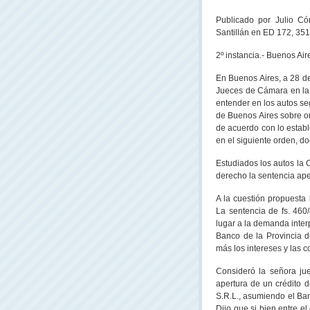
Publicado por Julio Có
Santillán en ED 172, 351
2º instancia.- Buenos Air
En Buenos Aires, a 28 de
Jueces de Cámara en la 
entender en los autos se
de Buenos Aires sobre or
de acuerdo con lo establ
en el siguiente orden, d
Estudiados los autos la 
derecho la sentencia ap
A la cuestión propuesta
La sentencia de fs. 460/
lugar a la demanda inte
Banco de la Provincia 
más los intereses y las co
Consideró la señora j
apertura de un crédito d
S.R.L., asumiendo el Ban
Dijo que si bien entre e