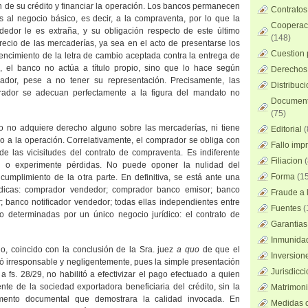
ón de su crédito y financiar la operación. Los bancos permanecen
Contratos
al negocio básico, es decir, a la compraventa, por lo que la
Cooperaci
dedor le es extraña, y su obligación respecto de este último
(148)
recio de las mercaderías, ya sea en el acto de presentarse los
Cuestion 
encimiento de la letra de cambio aceptada contra la entrega de
e, el banco no actúa a título propio, sino que lo hace según
Derechos 
rador, pese a no tener su representación. Precisamente, las
Distribuc
rador se adecuan perfectamente a la figura del mandato no
Documento
(75)
o no adquiere derecho alguno sobre las mercaderías, ni tiene
Editorial
(
o a la operación. Correlativamente, el comprador se obliga con
Fallo imp
de las vicisitudes del contrato de compraventa. Es indiferente
Filiacion
(
s o experimente pérdidas. No puede oponer la nulidad del
Forma
(15
incumplimiento de la otra parte. En definitiva, se está ante una
rídicas: comprador vendedor; comprador banco emisor; banco
Fraude a l
; banco notificador vendedor; todas ellas independientes entre
Fuentes
(
o determinadas por un único negocio jurídico: el contrato de
Garantias
Inmunidad
o, coincido con la conclusión de la Sra. juez
a quo
de que el
Inversion
ó irresponsable y negligentemente, pues la simple presentación
Jurisdicci
a fs. 28/29, no habilitó a efectivizar el pago efectuado a quien
nte de la sociedad exportadora beneficiaria del crédito, sin la
Matrimoni
emento documental que demostrara la calidad invocada. En
Medidas c