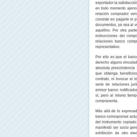
exportador la satisfacci
en todo momento ajenos 
relación comprador ven
consiste en pagarle el p
documentos, ya sea al v
aquéllos. Por otra part
instrucciones del comp
relaciones banco comp
representativo.
Por ello es que el banc
derecho alguno vinculad
absoluta prescindencia 
que obtenga beneficio
contrato, ni invocar el 
serie de relaciones ju
emisor banco notificador
sí, pero al mismo tiemp
compraventa.
Más allá de lo expresad
banco corresponsal actu
del instrumento copiado 
manifestó ser socio gere
exhibición de otro el