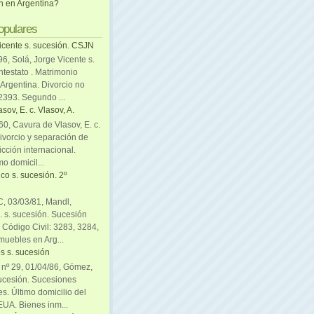
ón en Argentina?
opulares
icente s. sucesión. CSJN
6, Solá, Jorge Vicente s.
ntestato . Matrimonio
Argentina. Divorcio no
 2393. Segundo ...
sov, E. c. Vlasov, A.
0, Cavura de Vlasov, E. c.
divorcio y separación de
icción internacional.
mo domicil...
co s. sucesión. 2º
C, 03/03/81, Mandl,
. s. sucesión. Sucesión
. Código Civil: 3283, 3284,
muebles en Arg...
s s. sucesión
. nº 29, 01/04/86, Gómez,
sucesión. Sucesiones
es. Último domicilio del
EUA. Bienes inm...