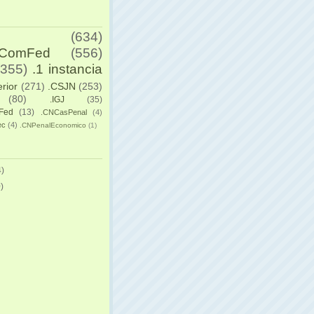
(634)
yComFed
(556)
(355)
.1 instancia
erior
(271)
.CSJN
(253)
(80)
.IGJ
(35)
Fed
(13)
.CNCasPenal
(4)
ec
(4)
.CNPenalEconomico
(1)
)
)