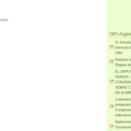
ario
DIPr Argen
IV Jornad
Derecho I
UBA
Entrada e
Reglas de
EL DIPR 
AVANZA:
CONVENI
SOBRE C
DE ALIM
Calentand
preparato
Congreso
Internaci
Matrimoni
Sucesione