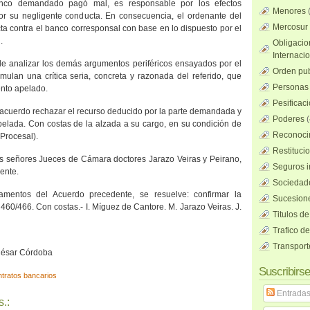
anco demandado pagó mal, es responsable por los efectos
Menores
r su negligente conducta. En consecuencia, el ordenante del
Mercosur
ecta contra el banco corresponsal con base en lo dispuesto por el
.
Obligacio
Internaci
e analizar los demás argumentos periféricos ensayados por el
Orden pub
mulan una crítica seria, concreta y razonada del referido, que
Personas 
ento apelado.
Pesificac
al acuerdo rechazar el recurso deducido por la parte demandada y
Poderes
(
pelada. Con costas de la alzada a su cargo, en su condición de
Reconocim
 Procesal).
Restituci
s señores Jueces de Cámara doctores Jarazo Veiras y Peirano,
Seguros i
ente.
Sociedad
amentos del Acuerdo precedente, se resuelve: confirmar la
Sucesione
 460/466. Con costas.- I. Míguez de Cantore. M. Jarazo Veiras. J.
Titulos de
Trafico d
Transport
 César Córdoba
Suscribirse
tratos bancarios
Entrada
.: