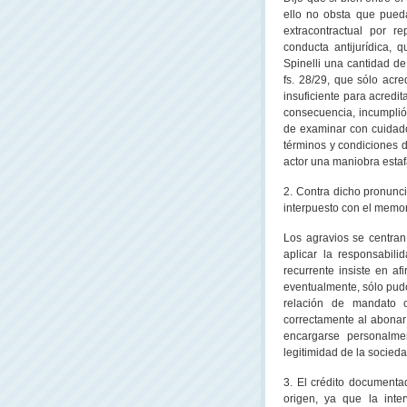
ello no obsta que pued
extracontractual por r
conducta antijurídica,
Spinelli una cantidad de
fs. 28/29, que sólo acre
insuficiente para acredit
consecuencia, incumplió
de examinar con cuidad
términos y condiciones d
actor una maniobra estaf
2. Contra dicho pronunc
interpuesto con el memori
Los agravios se centran
aplicar la responsabili
recurrente insiste en af
eventualmente, sólo pud
relación de mandato 
correctamente al abonar
encargarse personalme
legitimidad de la socied
3. El crédito documenta
origen, ya que la inter