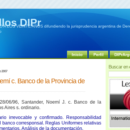
llos DIPr
A LOS VEINTE AÑOS difundiendo la jurisprudencia argentina de Dere
o
Inicio
Perfil
DIPrArg
Buscar en 
e 2007
emí c. Banco de la Provincia de
28/06/96, Santander, Noemí J. c. Banco de la
 Aires s. ordinario.
rio irrevocable y confirmado. Responsabilidad
el banco corresponsal. Reglas Uniformes relativas
umentarios. Análisis de la documentación.