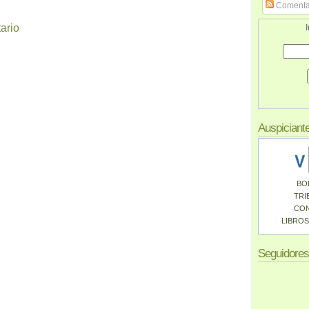
Comenta
ario
I
Auspiciant
BO
TRI
CO
LIBROS
Seguidores