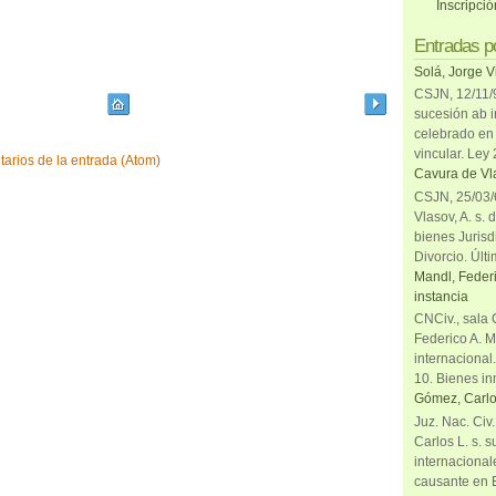
Inscripci
Entradas p
Solá, Jorge V
CSJN, 12/11/9
sucesión ab i
celebrado en 
vincular. Ley
arios de la entrada (Atom)
Cavura de Vla
CSJN, 25/03/6
Vlasov, A. s. 
bienes Jurisd
Divorcio. Últi
Mandl, Federi
instancia
CNCiv., sala 
Federico A. M
internacional
10. Bienes in
Gómez, Carlo
Juz. Nac. Civ
Carlos L. s. 
internacional
causante en 