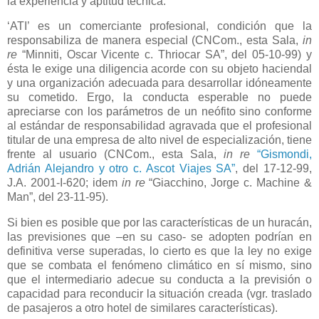
la experiencia y aptitud técnica.
‘ATI’ es un comerciante profesional, condición que la
responsabiliza de manera especial (CNCom., esta Sala,
in
re
“Minniti, Oscar Vicente c. Thriocar SA”, del 05-10-99) y
ésta le exige una diligencia acorde con su objeto haciendal
y una organización adecuada para desarrollar idóneamente
su cometido. Ergo, la conducta esperable no puede
apreciarse con los parámetros de un neófito sino conforme
al estándar de responsabilidad agravada que el profesional
titular de una empresa de alto nivel de especialización, tiene
frente al usuario (CNCom., esta Sala,
in re
“Gismondi,
Adrián Alejandro y otro c. Ascot Viajes SA”
, del 17-12-99,
J.A. 2001-I-620; idem
in re
“Giacchino, Jorge c. Machine &
Man”, del 23-11-95).
Si bien es posible que por las características de un huracán,
las previsiones que –en su caso- se adopten podrían en
definitiva verse superadas, lo cierto es que la ley no exige
que se combata el fenómeno climático en sí mismo, sino
que el intermediario adecue su conducta a la previsión o
capacidad para reconducir la situación creada (vgr. traslado
de pasajeros a otro hotel de similares características).