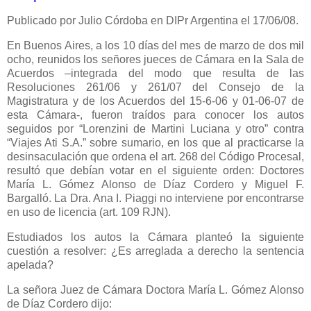
Publicado
por Julio Córdoba en DIPr Argentina el 17/06/08.
En Buenos Aires, a los 10 días del mes de marzo de dos mil
ocho, reunidos los señores jueces de Cámara en
la Sala
de
Acuerdos –integrada del modo que resulta de las
Resoluciones 261/06 y 261/07 del Consejo de
la
Magistratura
y de los Acuerdos del 15-6-06 y 01-06-07 de
esta Cámara-, fueron traídos para conocer los autos
seguidos por “Lorenzini de Martini Luciana y otro” contra
“Viajes Ati S.A.” sobre sumario, en los que al practicarse la
desinsaculación que ordena el art. 268 del Código Procesal,
resultó que debían votar en el siguiente orden: Doctores
María L. Gómez Alonso de Díaz Cordero y Miguel F.
Bargalló.
La Dra. Ana
I. Piaggi no interviene por encontrarse
en uso de licencia (art. 109 RJN).
Estudiados los autos
la Cámara
planteó la siguiente
cuestión a resolver: ¿Es arreglada a derecho la sentencia
apelada?
La señora Juez de Cámara Doctora María L. Gómez Alonso
de Díaz Cordero dijo: