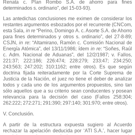
Renata c. Plan Rombo S.A. de ahorro para fines
determinados s. ordinario”, del 15-03-93).
Las antedichas conclusiones me eximen de considerar los
restantes argumentos esbozados por el recurrente (CNCom,
esta Sala,
in re
“Perino, Domingo A. c. Asorte S.A. de Ahorro
para fines determinados y otros s. ordinario”, del 27-8-89;
CSJN,
in re
: “Altamirano, Ramón c. Comisión Nacional de
Energía Atómica”, del 13/11/1986; ídem
in re
: “Soñes, Raúl
c. Adm. Nacional de Aduanas”, del 12/2/1987; v. Fallos,
221:37; 222:186; 226:474; 228:279; 233:47; 234:250;
243:563; 247:202; 310:1162; entre otros). Es que según
doctrina fijada reiteradamente por
la Corte Suprema
de
Justicia de
la Nación
, el juez no tiene el deber de analizar
todos y cada uno de los argumentos propuestos, sino tan
sólo aquellos que a su criterio sean conducentes y posean
relevancia para la decisión del caso (Fallos 258:304;
262:222; 272:271; 291:390; 297:140; 301:970; entre otros).
V. Conclusión.
A partir de la estructura expuesta sugiero al Acuerdo
rechazar la apelación deducida por ‘ATI S.A.’, hacer lugar