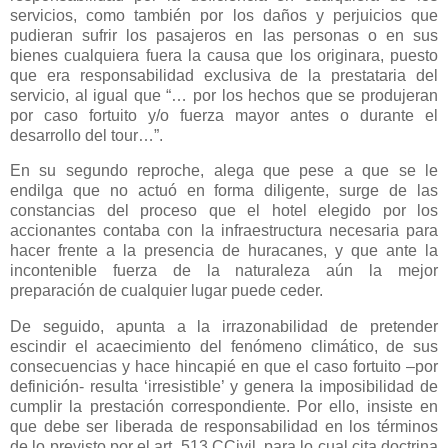
servicios, como también por los daños y perjuicios que
pudieran sufrir los pasajeros en las personas o en sus
bienes cualquiera fuera la causa que los originara, puesto
que era responsabilidad exclusiva de la prestataria del
servicio, al igual que “… por los hechos que se produjeran
por caso fortuito y/o fuerza mayor antes o durante el
desarrollo del tour…”.
En su segundo reproche, alega que pese a que se le
endilga que no actuó en forma diligente, surge de las
constancias del proceso que el hotel elegido por los
accionantes contaba con la infraestructura necesaria para
hacer frente a la presencia de huracanes, y que ante la
incontenible fuerza de la naturaleza aún la mejor
preparación de cualquier lugar puede ceder.
De seguido, apunta a la irrazonabilidad de pretender
escindir el acaecimiento del fenómeno climático, de sus
consecuencias y hace hincapié en que el caso fortuito –por
definición- resulta ‘irresistible’ y genera la imposibilidad de
cumplir la prestación correspondiente. Por ello, insiste en
que debe ser liberada de responsabilidad en los términos
de lo previsto por el art. 513 CCivil, para lo cual cita doctrina