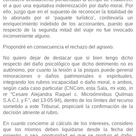
el
a quo
una equitativa indemnización por daño moral. Por
ello, juzgo que en el supuesto de reconocer la totalidad de
lo abonado por el ‘paquete turístico’, conllevaría un
enriquecimiento indebido de los accionantes, puesto que
respecto de la segunda mitad del viaje no fue invocado
inconveniente alguno.
Propondré en consecuencia el rechazo del agravio.
No quiero dejar de destacar que si bien tengo dicho
respecto del daño psicológico que dicho detrimento no es
autónomo, por cuanto la lesión a la psiquis puede general
minoraciones o daños patrimoniales o espirituales,
integrando los rubros incapacidad o daño moral, o ambos,
según cada caso particular (CNCom, esta Sala, mi voto,
in
re
“Cesare Alejandra Raquel c. Microómnibus Quilmas
S.A.C.I. y F.”, del 13-05-94), dentro de los límites del recurso
sometido a este Tribunal, propiciaré la confirmación de la
decisión atinente al rubro.
En cuanto concierne al cálculo de los intereses, considero
que los mismos deben liquidarse desde la fecha del
siniestro, o sea, oportunidad en que se produjo el daño,