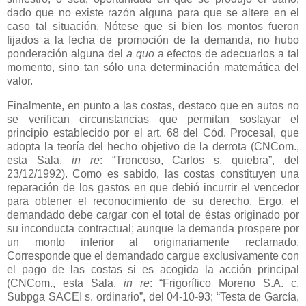
dado que no existe razón alguna para que se altere en el
caso tal situación. Nótese que si bien los montos fueron
fijados a la fecha de promoción de la demanda, no hubo
ponderación alguna del
a quo
a efectos de adecuarlos a tal
momento, sino tan sólo una determinación matemática del
valor.
Finalmente, en punto a las costas, destaco que en autos no
se verifican circunstancias que permitan soslayar el
principio establecido por el art. 68 del Cód. Procesal, que
adopta la teoría del hecho objetivo de la derrota (CNCom.,
esta Sala,
in re
: “Troncoso, Carlos s. quiebra”, del
23/12/1992). Como es sabido, las costas constituyen una
reparación de los gastos en que debió incurrir el vencedor
para obtener el reconocimiento de su derecho. Ergo, el
demandado debe cargar con el total de éstas originado por
su inconducta contractual; aunque la demanda prospere por
un monto inferior al originariamente reclamado.
Corresponde que el demandado cargue exclusivamente con
el pago de las costas si es acogida la acción principal
(CNCom., esta Sala,
in re
: “Frigorífico Moreno S.A. c.
Subpga SACEI s. ordinario”, del 04-10-93; “Testa de García,