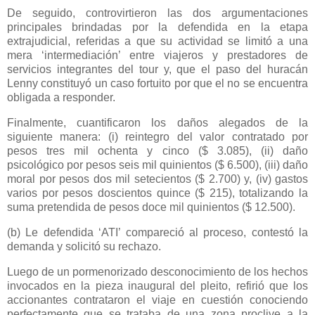
De seguido, controvirtieron las dos argumentaciones
principales brindadas por la defendida en la etapa
extrajudicial, referidas a que su actividad se limitó a una
mera ‘intermediación’ entre viajeros y prestadores de
servicios integrantes del tour y, que el paso del huracán
Lenny constituyó un caso fortuito por que el no se encuentra
obligada a responder.
Finalmente, cuantificaron los daños alegados de la
siguiente manera: (i) reintegro del valor contratado por
pesos tres mil ochenta y cinco ($ 3.085), (ii) daño
psicológico por pesos seis mil quinientos ($ 6.500), (iii) daño
moral por pesos dos mil setecientos ($ 2.700) y, (iv) gastos
varios por pesos doscientos quince ($ 215), totalizando la
suma pretendida de pesos doce mil quinientos ($ 12.500).
(b) Le defendida ‘ATI’ compareció al proceso, contestó la
demanda y solicitó su rechazo.
Luego de un pormenorizado desconocimiento de los hechos
invocados en la pieza inaugural del pleito, refirió que los
accionantes contrataron el viaje en cuestión conociendo
perfectamente que se trataba de una zona proclive a la