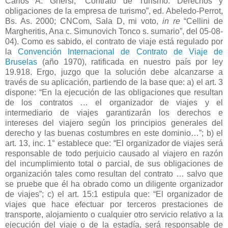
Carlos A. Ghersi, “Contrato de Turismo. Derechos y
obligaciones de la empresa de turismo”, ed. Abeledo-Perrot,
Bs. As. 2000; CNCom, Sala D, mi voto,
in re
“Cellini de
Margheritis, Ana c. Simunovich Tonco s. sumario”, del 05-08-
04). Como es sabido, el contrato de viaje está regulado por
la
Convención Internacional
de Contrato de Viaje de
Bruselas
(año 1970), ratificada en nuestro país por ley
19.918. Ergo, juzgo que la solución debe alcanzarse a
través de su aplicación, partiendo de la base que: a) el art. 3
dispone: “En la ejecución de las obligaciones que resultan
de los contratos … el organizador de viajes y el
intermediario de viajes garantizarán los derechos e
intereses del viajero según los principios generales del
derecho y las buenas costumbres en este dominio…”; b) el
art. 13, inc. 1° establece que: “El organizador de viajes será
responsable de todo perjuicio causado al viajero en razón
del incumplimiento total o parcial, de sus obligaciones de
organización tales como resultan del contrato … salvo que
se pruebe que él ha obrado como un diligente organizador
de viajes”; c) el art. 15:1 estipula que: “El organizador de
viajes que hace efectuar por terceros prestaciones de
transporte, alojamiento o cualquier otro servicio relativo a la
ejecución del viaje o de la estadía, será responsable de