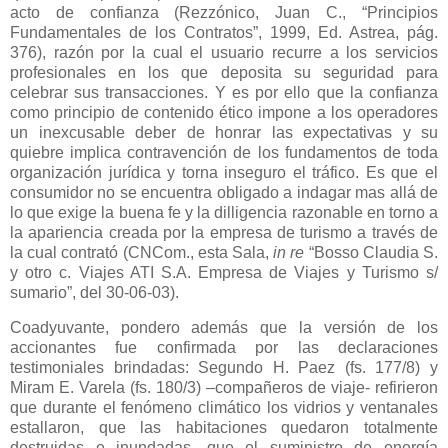
acto de confianza (Rezzónico, Juan C., “Principios
Fundamentales de los Contratos”, 1999, Ed. Astrea, pág.
376), razón por la cual el usuario recurre a los servicios
profesionales en los que deposita su seguridad para
celebrar sus transacciones. Y es por ello que la confianza
como principio de contenido ético impone a los operadores
un inexcusable deber de honrar las expectativas y su
quiebre implica contravención de los fundamentos de toda
organización jurídica y torna inseguro el tráfico. Es que el
consumidor no se encuentra obligado a indagar mas allá de
lo que exige la buena fe y la dilligencia razonable en torno a
la apariencia creada por la empresa de turismo a través de
la cual contrató (CNCom., esta Sala,
in re
“Bosso Claudia S.
y otro c. Viajes ATI S.A. Empresa de Viajes y Turismo s/
sumario”, del 30-06-03).
Coadyuvante, pondero además que la versión de los
accionantes fue confirmada por las declaraciones
testimoniales brindadas: Segundo H. Paez (fs. 177/8) y
Miram E. Varela (fs. 180/3) –compañeros de viaje- refirieron
que durante el fenómeno climático los vidrios y ventanales
estallaron, que las habitaciones quedaron totalmente
destruidas e inundadas, que el suministro de energía