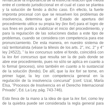
remarcarse la importancia de la estrecha relación que media
entre el contexto jurisdiccional en el cual el caso se plantea
y la solución de fondo a dicho caso. En efecto, la fuerte
impronta procesal con que se resuelven los problemas de
insolvencia, determina que el Estado de apertura del
procedimiento utilice su propia ley (
lex fori
) para el logro de
sus fines en punto a viabilizar el inicio del procedimiento, y
para la regulación de las soluciones dadas a este tipo de
problemas, cuando se considera con competencia para ese
pronunciamiento. De esta manera, en nuestro sistema de
raíz territorialista (véase la télesis de los arts. 2°, inc. 2° y 4°
ley 24522), " la
lex concursus
sobre el fondo, coincidirá con
la
lex fori concursus
que resulta ser la de país donde se
abre ese procedimiento, pues no sólo se aplica en cuanto a
lo formal (proceso), sino también en cuanto a lo sustancial
de la solución (fondo). De allí, que la
lex fori
se torne, en
primer lugar, la ley con competencia general en la
regulación de la insolvencia concursal" (conf. Uzal, María
Elsa, "Procesos de Insolvencia en el Derecho Internacional
Privado", Ed. La Ley, pág. 743-746).
Esto lleva de la mano a la idea de que la
lex fori
, como ley
de la quiebra puede ser considerada la regla general para