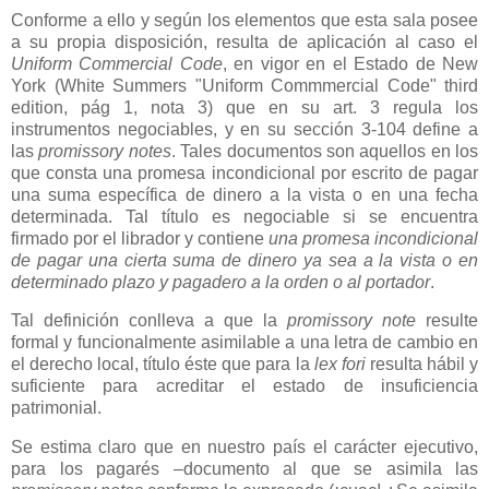
Conforme a ello y según los elementos que esta sala posee
a su propia disposición, resulta de aplicación al caso el
Uniform Commercial Code
, en vigor en el Estado de New
York (White Summers "Uniform Commmercial Code" third
edition, pág 1, nota 3) que en su art. 3 regula los
instrumentos negociables, y en su sección 3-104 define a
las
promissory notes
. Tales documentos son aquellos en los
que consta una promesa incondicional por escrito de pagar
una suma específica de dinero a la vista o en una fecha
determinada. Tal título es negociable si se encuentra
firmado por el librador y contiene
una promesa incondicional
de pagar una cierta suma de dinero ya sea a la vista o en
determinado plazo y pagadero a la orden o al portador
.
Tal definición conlleva a que la
promissory note
resulte
formal y funcionalmente asimilable a una letra de cambio en
el derecho local, título éste que para la
lex fori
resulta hábil y
suficiente para acreditar el estado de insuficiencia
patrimonial.
Se estima claro que en nuestro país el carácter ejecutivo,
para los pagarés –documento al que se asimila las