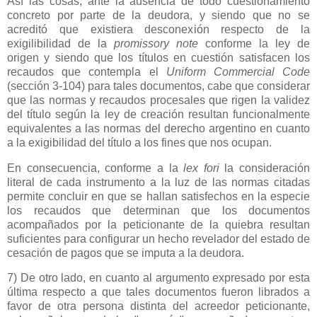
Así las cosas, ante la ausencia de todo cuestionamiento
concreto por parte de la deudora, y siendo que no se
acreditó que existiera desconexión respecto de la
exigilibilidad de la
promissory note
conforme la ley de
origen y siendo que los títulos en cuestión satisfacen los
recaudos que contempla el
Uniform Commercial Code
(sección 3-104) para tales documentos, cabe que considerar
que las normas y recaudos procesales que rigen la validez
del título según la ley de creación resultan funcionalmente
equivalentes a las normas del derecho argentino en cuanto
a la exigibilidad del título a los fines que nos ocupan.
En consecuencia, conforme a la
lex fori
la consideración
literal de cada instrumento a la luz de las normas citadas
permite concluir en que se hallan satisfechos en la especie
los recaudos que determinan que los documentos
acompañados por la peticionante de la quiebra resultan
suficientes para configurar un hecho revelador del estado de
cesación de pagos que se imputa a la deudora.
7) De otro lado, en cuanto al argumento expresado por esta
última respecto a que tales documentos fueron librados a
favor de otra persona distinta del acreedor peticionante,