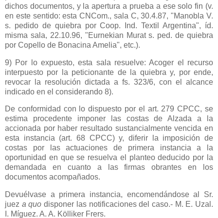
dichos documentos, y la apertura a prueba a ese solo fin (v.
en este sentido: esta CNCom., sala C, 30.4.87, "Manobla V.
s. pedido de quiebra por Coop. Ind. Textil Argentina", íd.
misma sala, 22.10.96, "Eurnekian Murat s. ped. de quiebra
por Copello de Bonacina Amelia", etc.).
9) Por lo expuesto, esta sala resuelve: Acoger el recurso
interpuesto por la peticionante de la quiebra y, por ende,
revocar la resolución dictada a fs. 323/6, con el alcance
indicado en el considerando 8).
De conformidad con lo dispuesto por el art. 279 CPCC, se
estima procedente imponer las costas de Alzada a la
accionada por haber resultado sustancialmente vencida en
esta instancia (art. 68 CPCC) y, diferir la imposición de
costas por las actuaciones de primera instancia a la
oportunidad en que se resuelva el planteo deducido por la
demandada en cuanto a las firmas obrantes en los
documentos acompañados.
Devuélvase a primera instancia, encomendándose al Sr.
juez
a quo
disponer las notificaciones del caso.- M. E. Uzal.
I. Míguez. A. A. Kölliker Frers.