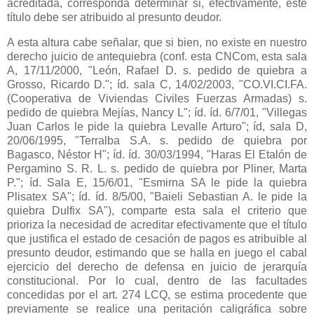
acreditada, corresponda determinar si, efectivamente, este
título debe ser atribuido al presunto deudor.
A esta altura cabe señalar, que si bien, no existe en nuestro
derecho juicio de antequiebra (conf. esta CNCom, esta sala
A, 17/11/2000, "León, Rafael D. s. pedido de quiebra a
Grosso, Ricardo D."; íd. sala C, 14/02/2003, "CO.VI.CI.FA.
(Cooperativa de Viviendas Civiles Fuerzas Armadas) s.
pedido de quiebra Mejías, Nancy L"; íd. íd. 6/7/01, "Villegas
Juan Carlos le pide la quiebra Levalle Arturo"; íd, sala D,
20/06/1995, "Terralba S.A. s. pedido de quiebra por
Bagasco, Néstor H"; íd. íd. 30/03/1994, "Haras El Etalón de
Pergamino S. R. L. s. pedido de quiebra por Pliner, Marta
P."; íd. Sala E, 15/6/01, "Esmirna SA le pide la quiebra
Plisatex SA"; íd. íd. 8/5/00, "Baieli Sebastian A. le pide la
quiebra Dulfix SA"), comparte esta sala el criterio que
prioriza la necesidad de acreditar efectivamente que el título
que justifica el estado de cesación de pagos es atribuible al
presunto deudor, estimando que se halla en juego el cabal
ejercicio del derecho de defensa en juicio de jerarquía
constitucional. Por lo cual, dentro de las facultades
concedidas por el art. 274 LCQ, se estima procedente que
previamente se realice una peritación caligráfica sobre