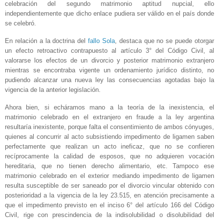
celebración del segundo matrimonio aptitud nupcial, ello
independientemente que dicho enlace pudiera ser válido en el país donde
se celebró.
En relación a la doctrina del
fallo Sola
, destaca que no se puede otorgar
un efecto retroactivo contrapuesto al artículo 3° del Código Civil, al
valorarse los efectos de un divorcio y posterior matrimonio extranjero
mientras se encontraba vigente un ordenamiento jurídico distinto, no
pudiendo alcanzar una nueva ley las consecuencias agotadas bajo la
vigencia de la anterior legislación.
Ahora bien, si echáramos mano a la teoría de la inexistencia, el
matrimonio celebrado en el extranjero en fraude a la ley argentina
resultaría inexistente, porque falta el consentimiento de ambos cónyuges,
quienes al concurrir al acto subsistiendo impedimento de ligamen saben
perfectamente que realizan un acto ineficaz, que no se confieren
recíprocamente la calidad de esposos, que no adquieren vocación
hereditaria, que no tienen derecho alimentario, etc. Tampoco ese
matrimonio celebrado en el exterior mediando impedimento de ligamen
resulta susceptible de ser saneado por el divorcio vincular obtenido con
posterioridad a la vigencia de la ley 23.515, en atención precisamente a
que el impedimento previsto en el inciso 6° del artículo 166 del Código
Civil, rige con prescindencia de la indisolubilidad o disolubilidad del