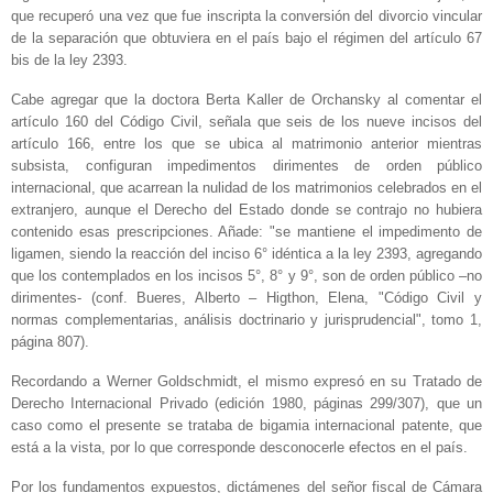
que recuperó una vez que fue inscripta la conversión del divorcio vincular
de la separación que obtuviera en el país bajo el régimen del artículo 67
bis de la ley 2393.
Cabe agregar que la doctora Berta Kaller de Orchansky al comentar el
artículo 160 del Código Civil, señala que seis de los nueve incisos del
artículo 166, entre los que se ubica al matrimonio anterior mientras
subsista, configuran impedimentos dirimentes de orden público
internacional, que acarrean la nulidad de los matrimonios celebrados en el
extranjero, aunque el Derecho del Estado donde se contrajo no hubiera
contenido esas prescripciones. Añade: "se mantiene el impedimento de
ligamen, siendo la reacción del inciso 6° idéntica a la ley 2393, agregando
que los contemplados en los incisos 5°, 8° y 9°, son de orden público –no
dirimentes- (conf. Bueres, Alberto – Higthon, Elena, "Código Civil y
normas complementarias, análisis doctrinario y jurisprudencial", tomo 1,
página 807).
Recordando a Werner Goldschmidt, el mismo expresó en su Tratado de
Derecho Internacional Privado (edición 1980, páginas 299/307), que un
caso como el presente se trataba de bigamia internacional patente, que
está a la vista, por lo que corresponde desconocerle efectos en el país.
Por los fundamentos expuestos, dictámenes del señor fiscal de Cámara