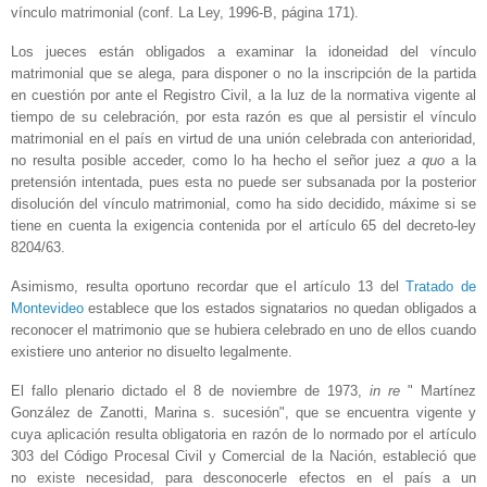
vínculo matrimonial (conf. La Ley, 1996-B, página 171).
Los jueces están obligados a examinar la idoneidad del vínculo
matrimonial que se alega, para disponer o no la inscripción de la partida
en cuestión por ante el Registro Civil, a la luz de la normativa vigente al
tiempo de su celebración, por esta razón es que al persistir el vínculo
matrimonial en el país en virtud de una unión celebrada con anterioridad,
no resulta posible acceder, como lo ha hecho el señor juez
a quo
a la
pretensión intentada, pues esta no puede ser subsanada por la posterior
disolución del vínculo matrimonial, como ha sido decidido, máxime si se
tiene en cuenta la exigencia contenida por el artículo 65 del decreto-ley
8204/63.
Asimismo, resulta oportuno recordar que el artículo 13 del
Tratado de
Montevideo
establece que los estados signatarios no quedan obligados a
reconocer el matrimonio que se hubiera celebrado en uno de ellos cuando
existiere uno anterior no disuelto legalmente.
El fallo plenario dictado el 8 de noviembre de 1973,
in
re
" Martínez
González de Zanotti, Marina s. sucesión", que se encuentra vigente y
cuya aplicación resulta obligatoria en razón de lo normado por el artículo
303 del Código Procesal Civil y Comercial de la Nación, estableció que
no existe necesidad, para desconocerle efectos en el país a un