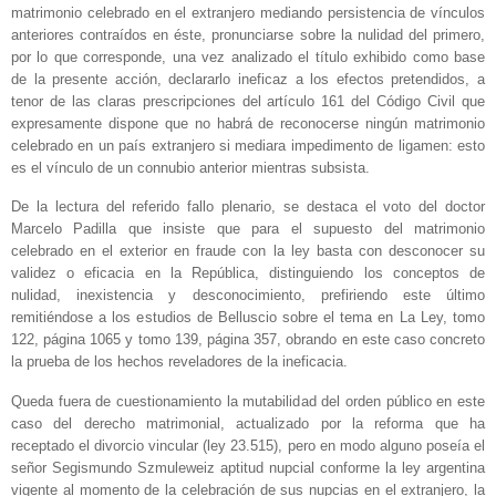
matrimonio celebrado en el extranjero mediando persistencia de vínculos
anteriores contraídos en éste, pronunciarse sobre la nulidad del primero,
por lo que corresponde, una vez analizado el título exhibido como base
de la presente acción, declararlo ineficaz a los efectos pretendidos, a
tenor de las claras prescripciones del artículo 161 del Código Civil que
expresamente dispone que no habrá de reconocerse ningún matrimonio
celebrado en un país extranjero si mediara impedimento de ligamen: esto
es el vínculo de un connubio anterior mientras subsista.
De la lectura del referido fallo plenario, se destaca el voto del doctor
Marcelo Padilla que insiste que para el supuesto del matrimonio
celebrado en el exterior en fraude con la ley basta con desconocer su
validez o eficacia en la República, distinguiendo los conceptos de
nulidad, inexistencia y desconocimiento, prefiriendo este último
remitiéndose a los estudios de Belluscio sobre el tema en La Ley, tomo
122, página 1065 y tomo 139, página 357, obrando en este caso concreto
la prueba de los hechos reveladores de la ineficacia.
Queda fuera de cuestionamiento la mutabilidad del orden público en este
caso del derecho matrimonial, actualizado por la reforma que ha
receptado el divorcio vincular (ley 23.515), pero en modo alguno poseía el
señor Segismundo Szmuleweiz aptitud nupcial conforme la ley argentina
vigente al momento de la celebración de sus nupcias en el extranjero, la