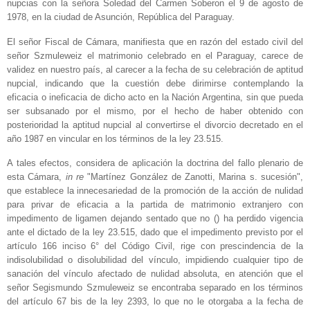
nupcias con la señora Soledad del Carmen Soberon el 9 de agosto de
1978, en la ciudad de Asunción, República del Paraguay.
El señor Fiscal de Cámara, manifiesta que en razón del estado civil del
señor Szmuleweiz el matrimonio celebrado en el Paraguay, carece de
validez en nuestro país, al carecer a la fecha de su celebración de aptitud
nupcial, indicando que la cuestión debe dirimirse contemplando la
eficacia o ineficacia de dicho acto en la Nación Argentina, sin que pueda
ser subsanado por el mismo, por el hecho de haber obtenido con
posterioridad la aptitud nupcial al convertirse el divorcio decretado en el
año 1987 en vincular en los términos de la ley 23.515.
A tales efectos, considera de aplicación la doctrina del fallo plenario de
esta Cámara,
in re
"Martínez González de Zanotti, Marina s. sucesión",
que establece la innecesariedad de la promoción de la acción de nulidad
para privar de eficacia a la partida de matrimonio extranjero con
impedimento de ligamen dejando sentado que no () ha perdido vigencia
ante el dictado de la ley 23.515, dado que el impedimento previsto por el
artículo 166 inciso 6° del Código Civil, rige con prescindencia de la
indisolubilidad o disolubilidad del vínculo, impidiendo cualquier tipo de
sanación del vínculo afectado de nulidad absoluta, en atención que el
señor Segismundo Szmuleweiz se encontraba separado en los términos
del artículo 67 bis de la ley 2393, lo que no le otorgaba a la fecha de