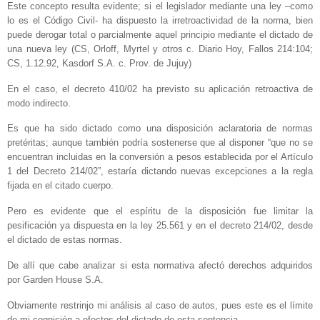
Este concepto resulta evidente; si el legislador mediante una ley –como
lo es el Código Civil- ha dispuesto la irretroactividad de la norma, bien
puede derogar total o parcialmente aquel principio mediante el dictado de
una nueva ley (CS, Orloff, Myrtel y otros c. Diario Hoy, Fallos 214:104;
CS, 1.12.92, Kasdorf S.A. c. Prov. de Jujuy)
En el caso, el decreto 410/02 ha previsto su aplicación retroactiva de
modo indirecto.
Es que ha sido dictado como una disposición aclaratoria de normas
pretéritas; aunque también podría sostenerse que al disponer “que no se
encuentran incluidas en la conversión a pesos establecida por el Artículo
1 del Decreto 214/02”, estaría dictando nuevas excepciones a la regla
fijada en el citado cuerpo.
Pero es evidente que el espíritu de la disposición fue limitar la
pesificación ya dispuesta en la ley 25.561 y en el decreto 214/02, desde
el dictado de estas normas.
De allí que cabe analizar si esta normativa afectó derechos adquiridos
por Garden House S.A.
Obviamente restrinjo mi análisis al caso de autos, pues este es el límite
de mi cognición a efectos del dictado de esta sentencia.