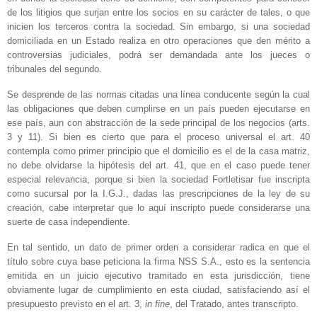
de los litigios que surjan entre los socios en su carácter de tales, o que
inicien los terceros contra la sociedad. Sin embargo, si una sociedad
domiciliada en un Estado realiza en otro operaciones que den mérito a
controversias judiciales, podrá ser demandada ante los jueces o
tribunales del segundo.
Se desprende de las normas citadas una línea conducente según la cual
las obligaciones que deben cumplirse en un país pueden ejecutarse en
ese país, aun con abstracción de la sede principal de los negocios (arts.
3 y 11). Si bien es cierto que para el proceso universal el art. 40
contempla como primer principio que el domicilio es el de la casa matriz,
no debe olvidarse la hipótesis del art. 41, que en el caso puede tener
especial relevancia, porque si bien la sociedad Fortletisar fue inscripta
como sucursal por la I.G.J., dadas las prescripciones de la ley de su
creación, cabe interpretar que lo aquí inscripto puede considerarse una
suerte de casa independiente.
En tal sentido, un dato de primer orden a considerar radica en que el
título sobre cuya base peticiona la firma NSS S.A., esto es la sentencia
emitida en un juicio ejecutivo tramitado en esta jurisdicción, tiene
obviamente lugar de cumplimiento en esta ciudad, satisfaciendo así el
presupuesto previsto en el art. 3,
in
fine
, del Tratado, antes transcripto.