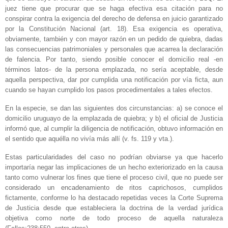
juez tiene que procurar que se haga efectiva esa citación para no
conspirar contra la exigencia del derecho de defensa en juicio garantizado
por la Constitución Nacional (art. 18). Esa exigencia es operativa,
obviamente, también y con mayor razón en un pedido de quiebra, dadas
las consecuencias patrimoniales y personales que acarrea la declaración
de falencia. Por tanto, siendo posible conocer el domicilio real -en
términos latos- de la persona emplazada, no sería aceptable, desde
aquella perspectiva, dar por cumplida una notificación por vía ficta, aun
cuando se hayan cumplido los pasos procedimentales a tales efectos.
En la especie, se dan las siguientes dos circunstancias: a) se conoce el
domicilio uruguayo de la emplazada de quiebra; y b) el oficial de Justicia
informó que, al cumplir la diligencia de notificación, obtuvo información en
el sentido que aquélla no vivía más allí (v. fs. 119 y vta.).
Estas particularidades del caso no podrían obviarse ya que hacerlo
importaría negar las implicaciones de un hecho exteriorizado en la causa
tanto como vulnerar los fines que tiene el proceso civil, que no puede ser
considerado un encadenamiento de ritos caprichosos, cumplidos
fictamente, conforme lo ha destacado repetidas veces la Corte Suprema
de Justicia desde que estableciera la doctrina de la verdad jurídica
objetiva como norte de todo proceso de aquella naturaleza