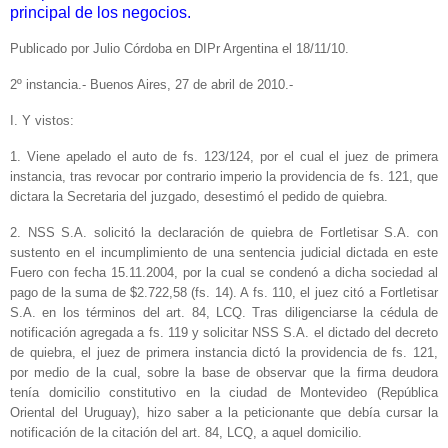
principal de los negocios.
Publicado por Julio Córdoba en DIPr Argentina el 18/11/10.
2º instancia.- Buenos Aires, 27 de abril de 2010.-
I. Y vistos:
1. Viene apelado el auto de fs. 123/124, por el cual el juez de primera
instancia, tras revocar por contrario imperio la providencia de fs. 121, que
dictara la Secretaria del juzgado, desestimó el pedido de quiebra.
2. NSS S.A. solicitó la declaración de quiebra de Fortletisar S.A. con
sustento en el incumplimiento de una sentencia judicial dictada en este
Fuero con fecha 15.11.2004, por la cual se condenó a dicha sociedad al
pago de la suma de $2.722,58 (fs. 14). A fs. 110, el juez citó a Fortletisar
S.A. en los términos del art. 84, LCQ. Tras diligenciarse la cédula de
notificación agregada a fs. 119 y solicitar NSS S.A. el dictado del decreto
de quiebra, el juez de primera instancia dictó la providencia de fs. 121,
por medio de la cual, sobre la base de observar que la firma deudora
tenía domicilio constitutivo en la ciudad de Montevideo (República
Oriental del Uruguay), hizo saber a la peticionante que debía cursar la
notificación de la citación del art. 84, LCQ, a aquel domicilio.