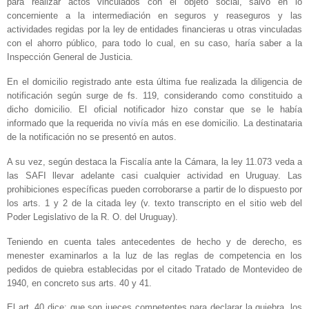
para realizar actos vinculados con el objeto social, salvo en lo
concerniente a la intermediación en seguros y reaseguros y las
actividades regidas por la ley de entidades financieras u otras vinculadas
con el ahorro público, para todo lo cual, en su caso, haría saber a la
Inspección General de Justicia.
En el domicilio registrado ante esta última fue realizada la diligencia de
notificación según surge de fs. 119, considerando como constituido a
dicho domicilio. El oficial notificador hizo constar que se le había
informado que la requerida no vivía más en ese domicilio. La destinataria
de la notificación no se presentó en autos.
A su vez, según destaca la Fiscalía ante la Cámara, la ley 11.073 veda a
las SAFI llevar adelante casi cualquier actividad en Uruguay. Las
prohibiciones específicas pueden corroborarse a partir de lo dispuesto por
los arts. 1 y 2 de la citada ley (v. texto transcripto en el sitio web del
Poder Legislativo de la R. O. del Uruguay).
Teniendo en cuenta tales antecedentes de hecho y de derecho, es
menester examinarlos a la luz de las reglas de competencia en los
pedidos de quiebra establecidas por el citado Tratado de Montevideo de
1940, en concreto sus arts. 40 y 41.
El art. 40 dice: que son jueces competentes para declarar la quiebra, los