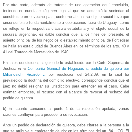
Por otra parte, además de tratarse de una operación aquí concluida,
teniendo en cuenta el régimen legal al que se adscribió la sociedad al
constituirse en el vecino país, conforme al cual su objeto social tuvo que
circunscribirse fundamentalmente a operaciones fuera de Uruguay -como
se reflejó en la respectiva cláusula estatutaria y el objeto social de la
sucursal argentina-, es dable concluir que, a los fines del presente, el
asiento principal de los negocios o establecimiento principal de Fortletisar
se halla en esta ciudad de Buenos Aires en los términos de los arts. 40 y
41 del Tratado de Montevideo de 1940.
En tales condiciones, siguiendo lo establecido por la Corte Suprema de
Justicia
in re
Compañía General de Negocios s. pedido de quiebra por
Mihanovich, Ricardo L.
por resolución del 24.2.09, en la cual ha
prevalecido la doctrina del domicilio efectivo, corresponde concluir que el
juez no debió resignar su jurisdicción para entender en el caso. Cabe
estimar, entonces, el recurso con el alcance de revocar el rechazo del
pedido de quiebra.
b) En cuanto concierne al punto 1 de la resolución apelada, varias
razones confluyen para proceder a su revocación.
Ante un pedido de declaración de quiebra, debe citarse a la persona a la
que se atribuye el carácter de deudor en los términos del art. 84, LCQ. El