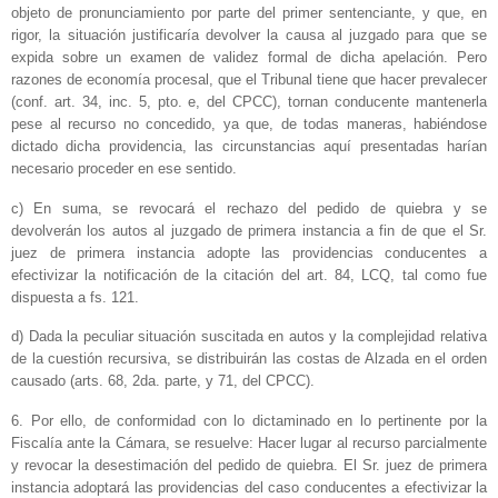
objeto de pronunciamiento por parte del primer sentenciante, y que, en
rigor, la situación justificaría devolver la causa al juzgado para que se
expida sobre un examen de validez formal de dicha apelación. Pero
razones de economía procesal, que el Tribunal tiene que hacer prevalecer
(conf. art. 34, inc. 5, pto. e, del CPCC), tornan conducente mantenerla
pese al recurso no concedido, ya que, de todas maneras, habiéndose
dictado dicha providencia, las circunstancias aquí presentadas harían
necesario proceder en ese sentido.
c) En suma, se revocará el rechazo del pedido de quiebra y se
devolverán los autos al juzgado de primera instancia a fin de que el Sr.
juez de primera instancia adopte las providencias conducentes a
efectivizar la notificación de la citación del art. 84, LCQ, tal como fue
dispuesta a fs. 121.
d) Dada la peculiar situación suscitada en autos y la complejidad relativa
de la cuestión recursiva, se distribuirán las costas de Alzada en el orden
causado (arts. 68, 2da. parte, y 71, del CPCC).
6. Por ello, de conformidad con lo dictaminado en lo pertinente por la
Fiscalía ante la Cámara, se resuelve: Hacer lugar al recurso parcialmente
y revocar la desestimación del pedido de quiebra. El Sr. juez de primera
instancia adoptará las providencias del caso conducentes a efectivizar la