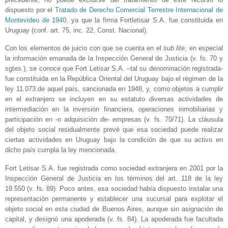
dispuesto por el
Tratado de Derecho Comercial Terrestre Internacional de
Montevideo de 1940
, ya que la firma Fortletisar S.A. fue constituida en
Uruguay (conf. art. 75, inc. 22, Const. Nacional).
Con los elementos de juicio con que se cuenta en el
sub lite
, en especial
la información emanada de la Inspección General de Justicia (v. fs. 70 y
sgtes.), se conoce que Fort Letisar S.A. –tal su denominación registrada-
fue constituida en la República Oriental del Uruguay bajo el régimen de la
ley 11.073 de aquel país, sancionada en 1948, y, como objetos a cumplir
en el extranjero se incluyen en su estatuto diversas actividades de
intermediación en la inversión financiera, operaciones inmobiliarias y
participación en -o adquisición de- empresas (v. fs. 70/71). La cláusula
del objeto social residualmente prevé que esa sociedad puede realizar
ciertas actividades en Uruguay bajo la condición de que su activo en
dicho país cumpla la ley mencionada.
Fort Letisar S.A. fue registrada como sociedad extranjera en 2001 por la
Inspección General de Justicia en los términos del art. 118 de la ley
19.550 (v. fs. 89). Poco antes, esa sociedad había dispuesto instalar una
representación permanente y establecer una sucursal para explotar el
objeto social en esta ciudad de Buenos Aires, aunque sin asignación de
capital, y designó una apoderada (v. fs. 84). La apoderada fue facultada