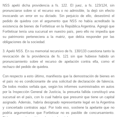
NSS apeló dicha providencia a fs. 122. El juez, a fs. 123/124, sin
pronunciarse sobre si el recurso era o no admisible, la dejó sin efecto
invocando un error en su dictado. Sin perjuicio de ello, desestimó el
pedido de quiebra con el argumento que NSS no había acreditado la
existencia de bienes de Fortletisar en la República Argentina. Agregó que
Fortletisar tenía una sucursal en nuestro país, pero ello no impedía que
su patrimonio perteneciera a la matriz, que debía responder por las
obligaciones de la sociedad.
3. Apeló NSS. En su memorial recursivo de fs. 130/133 cuestiona tanto la
revocación de la providencia de fs. 121 sin que hubiese habido un
pronunciamiento sobre el recurso de apelación contra ella, como el
rechazo del pedido de quiebra.
Con respecto a esto último, manifiesta que la demostración de bienes en
el país no es condicionante de una solicitud de declaración de falencia.
De todos modos señala que, según los informes suministrados en autos
por la Inspección General de Justicia, la presunta fallida constituyó una
sucursal en el país, con lo cual habría que presumir que tiene un capital
asignado. Además, habría designado representante legal en la Argentina
y concertado contratos aquí. Por todo eso, sostiene la apelante que no
podría argumentarse que Fortletisar no es pasible de concursamiento.