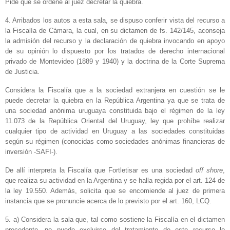
Pide que se ordene al juez decretar la quiebra.
4. Arribados los autos a esta sala, se dispuso conferir vista del recurso a
la Fiscalía de Cámara, la cual, en su dictamen de fs. 142/145, aconseja
la admisión del recurso y la declaración de quiebra invocando en apoyo
de su opinión lo dispuesto por los tratados de derecho internacional
privado de Montevideo (1889 y 1940) y la doctrina de la Corte Suprema
de Justicia.
Considera la Fiscalía que a la sociedad extranjera en cuestión se le
puede decretar la quiebra en la República Argentina ya que se trata de
una sociedad anónima uruguaya constituida bajo el régimen de la ley
11.073 de la República Oriental del Uruguay, ley que prohíbe realizar
cualquier tipo de actividad en Uruguay a las sociedades constituidas
según su régimen (conocidas como sociedades anónimas financieras de
inversión -SAFI-).
De allí interpreta la Fiscalía que Fortletisar es una sociedad
off shore
,
que realiza su actividad en la Argentina y se halla regida por el art. 124 de
la ley 19.550. Además, solicita que se encomiende al juez de primera
instancia que se pronuncie acerca de lo previsto por el art. 160, LCQ.
5. a) Considera la sala que, tal como sostiene la Fiscalía en el dictamen
precedente, no puede excluirse del tratamiento de este recurso lo