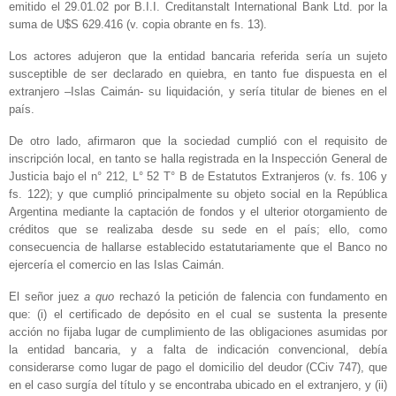
emitido el 29.01.02 por B.I.I. Creditanstalt International Bank Ltd. por la
suma de U$S 629.416 (v. copia obrante en fs. 13).
Los actores adujeron que la entidad bancaria referida sería un sujeto
susceptible de ser declarado en quiebra, en tanto fue dispuesta en el
extranjero –Islas Caimán- su liquidación, y sería titular de bienes en el
país.
De otro lado, afirmaron que la sociedad cumplió con el requisito de
inscripción local, en tanto se halla registrada en la Inspección General de
Justicia bajo el n° 212, L° 52 T° B de Estatutos Extranjeros (v. fs. 106 y
fs. 122); y que cumplió principalmente su objeto social en la República
Argentina mediante la captación de fondos y el ulterior otorgamiento de
créditos que se realizaba desde su sede en el país; ello, como
consecuencia de hallarse establecido estatutariamente que el Banco no
ejercería el comercio en las Islas Caimán.
El señor juez
a quo
rechazó la petición de falencia con fundamento en
que: (i) el certificado de depósito en el cual se sustenta la presente
acción no fijaba lugar de cumplimiento de las obligaciones asumidas por
la entidad bancaria, y a falta de indicación convencional, debía
considerarse como lugar de pago el domicilio del deudor (CCiv 747), que
en el caso surgía del título y se encontraba ubicado en el extranjero, y (ii)