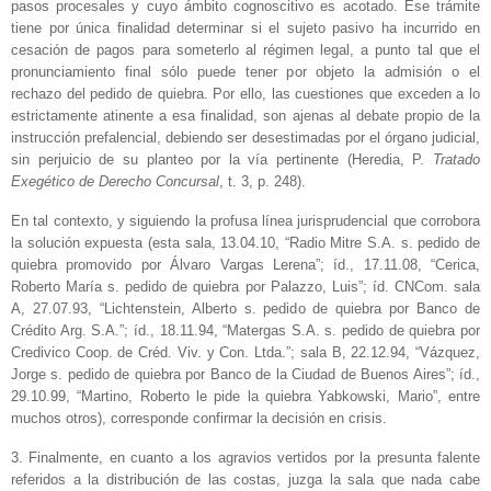
pasos procesales y cuyo ámbito cognoscitivo es acotado. Ese trámite
tiene por única finalidad determinar si el sujeto pasivo ha incurrido en
cesación de pagos para someterlo al régimen legal, a punto tal que el
pronunciamiento final sólo puede tener por objeto la admisión o el
rechazo del pedido de quiebra. Por ello, las cuestiones que exceden a lo
estrictamente atinente a esa finalidad, son ajenas al debate propio de la
instrucción prefalencial, debiendo ser desestimadas por el órgano judicial,
sin perjuicio de su planteo por la vía pertinente (Heredia, P.
Tratado
Exegético de Derecho Concursal
, t. 3, p. 248).
En tal contexto, y siguiendo la profusa línea jurisprudencial que corrobora
la solución expuesta (esta sala, 13.04.10, “Radio Mitre S.A. s. pedido de
quiebra promovido por Álvaro Vargas Lerena”; íd., 17.11.08, “Cerica,
Roberto María s. pedido de quiebra por Palazzo, Luis”; íd. CNCom. sala
A, 27.07.93, “Lichtenstein, Alberto s. pedido de quiebra por Banco de
Crédito Arg. S.A.”; íd., 18.11.94, “Matergas S.A. s. pedido de quiebra por
Credivico Coop. de Créd. Viv. y Con. Ltda.”; sala B, 22.12.94, “Vázquez,
Jorge s. pedido de quiebra por Banco de la Ciudad de Buenos Aires”; íd.,
29.10.99, “Martino, Roberto le pide la quiebra Yabkowski, Mario”, entre
muchos otros), corresponde confirmar la decisión en crisis.
3. Finalmente, en cuanto a los agravios vertidos por la presunta falente
referidos a la distribución de las costas, juzga la sala que nada cabe