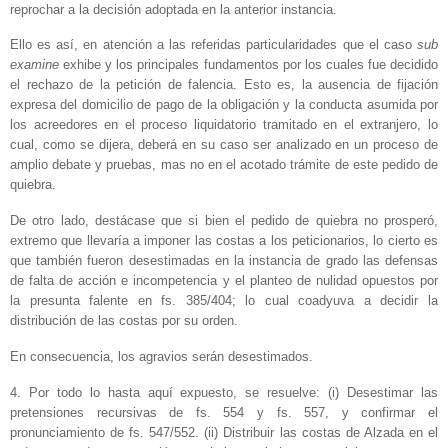
reprochar a la decisión adoptada en la anterior instancia.
Ello es así, en atención a las referidas particularidades que el caso
sub
examine
exhibe y los principales fundamentos por los cuales fue decidido
el rechazo de la petición de falencia. Esto es, la ausencia de fijación
expresa del domicilio de pago de la obligación y la conducta asumida por
los acreedores en el proceso liquidatorio tramitado en el extranjero, lo
cual, como se dijera, deberá en su caso ser analizado en un proceso de
amplio debate y pruebas, mas no en el acotado trámite de este pedido de
quiebra.
De otro lado, destácase que si bien el pedido de quiebra no prosperó,
extremo que llevaría a imponer las costas a los peticionarios, lo cierto es
que también fueron desestimadas en la instancia de grado las defensas
de falta de acción e incompetencia y el planteo de nulidad opuestos por
la presunta falente en fs. 385/404; lo cual coadyuva a decidir la
distribución de las costas por su orden.
En consecuencia, los agravios serán desestimados.
4. Por todo lo hasta aquí expuesto, se resuelve: (i) Desestimar las
pretensiones recursivas de fs. 554 y fs. 557, y confirmar el
pronunciamiento de fs. 547/552. (ii) Distribuir las costas de Alzada en el