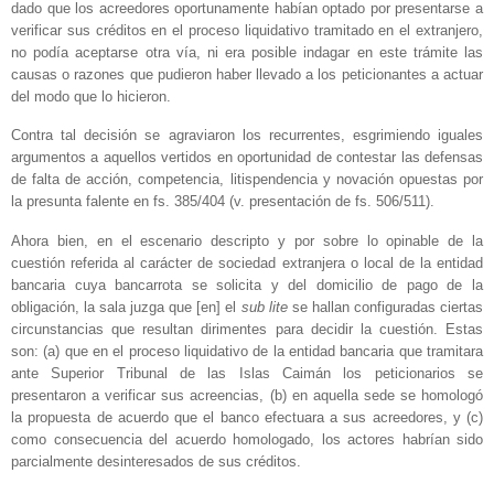
dado que los acreedores oportunamente habían optado por presentarse a
verificar sus créditos en el proceso liquidativo tramitado en el extranjero,
no podía aceptarse otra vía, ni era posible indagar en este trámite las
causas o razones que pudieron haber llevado a los peticionantes a actuar
del modo que lo hicieron.
Contra tal decisión se agraviaron los recurrentes, esgrimiendo iguales
argumentos a aquellos vertidos en oportunidad de contestar las defensas
de falta de acción, competencia, litispendencia y novación opuestas por
la presunta falente en fs. 385/404 (v. presentación de fs. 506/511).
Ahora bien, en el escenario descripto y por sobre lo opinable de la
cuestión referida al carácter de sociedad extranjera o local de la entidad
bancaria cuya bancarrota se solicita y del domicilio de pago de la
obligación, la sala juzga que [en] el
sub lite
se hallan configuradas ciertas
circunstancias que resultan dirimentes para decidir la cuestión. Estas
son: (a) que en el proceso liquidativo de la entidad bancaria que tramitara
ante Superior Tribunal de las Islas Caimán los peticionarios se
presentaron a verificar sus acreencias, (b) en aquella sede se homologó
la propuesta de acuerdo que el banco efectuara a sus acreedores, y (c)
como consecuencia del acuerdo homologado, los actores habrían sido
parcialmente desinteresados de sus créditos.