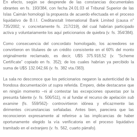
En efecto, según se desprende de las constancias documentales
obrantes en fs. 193/384, con fecha 24.01.03 el Tribunal Superior de las
Islas Caimán homologó la propuesta de acuerdo efectuada en el proceso
liquidativo de B.I.I. Creditanstalt International Bank Limited (causa n°
735/2002; v. concretamente fs. 217/219), del cual habrían participado
activa y voluntariamente los aquí peticionarios de quiebra (v. fs. 354/384).
Como consecuencia del concordato homologado, los acreedores se
convirtieron en titulares de un crédito consistente en el 60% del monto
originalmente reclamado, es decir, U$S 375.918,52 (v. “Scheme
Certificate” copiado en fs. 352); de los cuales habrían ya percibido la
suma de U$S 132.042,66 (v. fs. 382 vta./383).
La sala no desconoce que los peticionarios negaron la autenticidad de la
frondosa documentación
ut supra
referida. Empero, debe destacarse que
en ningún momento –ni al contestar las excepciones opuestas por la
presunta falente (v. fs. 506/511), ni al fundar el recurso de apelación
sub
examine
(fs. 559/562)- controvirtieron idónea y eficazmente las
dirimentes circunstancias señaladas. Antes bien, pareciera que las
reconocieron expresamente al referirse a las implicancias de haber
oportunamente elegido la vía verificatoria en el proceso liquidativo
tramitado en el extranjero (v. fs. 562, cuarto párrafo).