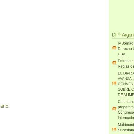
DIPr Argen
IV Jornad
Derecho I
UBA
Entrada e
Reglas de
EL DIPR 
AVANZA:
CONVENI
SOBRE C
DE ALIM
Calentand
ario
preparato
Congreso
Internaci
Matrimoni
Sucesione