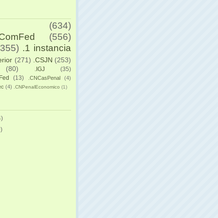
(634)
yComFed
(556)
(355)
.1 instancia
erior
(271)
.CSJN
(253)
(80)
.IGJ
(35)
Fed
(13)
.CNCasPenal
(4)
ec
(4)
.CNPenalEconomico
(1)
)
)