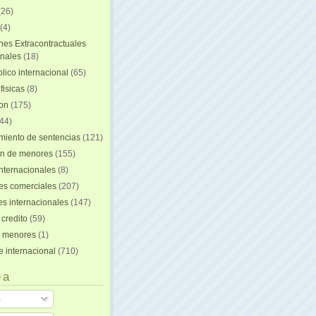
(26)
(4)
nes Extracontractuales
onales
(18)
lico internacional
(65)
fisicas
(8)
ion
(175)
44)
iento de sentencias
(121)
on de menores
(155)
nternacionales
(8)
es comerciales
(207)
s internacionales
(147)
 credito
(59)
e menores
(1)
e internacional
(710)
 a
s