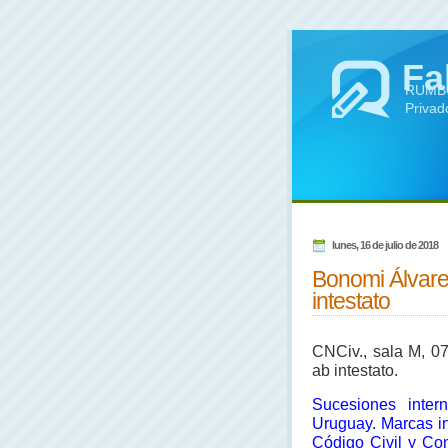
Fa
RUMBO 
Privad
lunes, 16 de julio de 2018
Bonomi Álvarez
intestato
CNCiv., sala M, 07
ab intestato.
Sucesiones inter
Uruguay. Marcas ins
Código Civil y Co