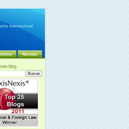
cho Internacional
entina
Normas
este blog