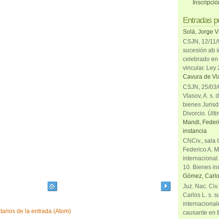
Inscripci
Entradas p
Solá, Jorge V
CSJN, 12/11/9
sucesión ab i
celebrado en 
vincular. Ley
Cavura de Vla
CSJN, 25/03/6
Vlasov, A. s. 
bienes Jurisd
Divorcio. Últi
Mandl, Federi
instancia
CNCiv., sala 
Federico A. M
internacional
10. Bienes in
Gómez, Carlo
Juz. Nac. Civ
Carlos L. s. 
internacional
arios de la entrada (Atom)
causante en 