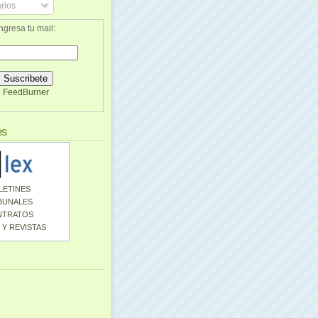
rios
ngresa tu mail:
FeedBurner
es
LETINES
BUNALES
NTRATOS
 Y REVISTAS