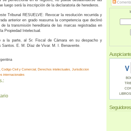
Comenta
e luego será la inscripción de la declaratoria de herederos.
I
este Tribunal RESUELVE: Revocar la resolución recurrida y
rada anterior en grado reasuma la competencia que declinó
 de la transmisión hereditaria de las marcas registradas en
 la Propiedad Intelectual.
se a la parte, al Sr. Fiscal de Cámara en su despacho y
s Santos. E. M. Díaz de Vivar. M. I. Benavente.
Auspiciant
rgentina
,
Codigo Civil y Comercial
,
Derechos intelectuales
,
Jurisdiccion
s internacionales
BO
.:
TRI
CO
LIBROS
ario
Seguidores