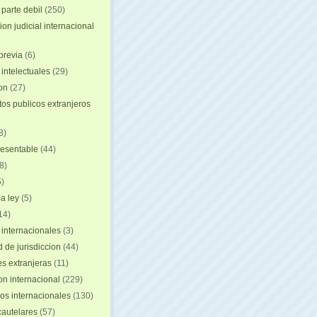
 parte debil
(250)
on judicial internacional
previa
(6)
intelectuales
(29)
ion
(27)
s publicos extranjeros
8)
resentable
(44)
8)
)
a ley
(5)
14)
 internacionales
(3)
 de jurisdiccion
(44)
es extranjeras
(11)
on internacional
(229)
os internacionales
(130)
autelares
(57)