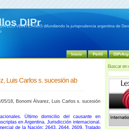
llos DIPr
A LOS VEINTE AÑOS difundiendo la jurisprudencia argentina de Dere
o
Inicio
Perfil
DIPrArg
Buscar en 
, Luis Carlos s. sucesión ab
/05/18, Bonomi Álvarez, Luis Carlos s. sucesión
nacionales. Último domicilio del causante en
criptas en Argentina. Jurisdicción internacional.
mercial de la Nación: 2643. 2644. 2609. Tratado