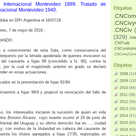
 Internacional Montevideo 1889. Tratado de
Etiquetas
rnacional Montevideo 1940.
.CNCom
doba en DIPr Argentina el 16/07/18.
.CNCiv
.CNCiv
Aires, 7 de mayo de 2018.-
(329)
.Int
RANDO:
.CNTrab
.CNContAdm
os a conocimiento de esta Sala, como consecuencia del
.CNCrimyCorr
nterpuesto por la letrada apoderada de quienes invocaron su
 del causante a fojas 89 (concedido a fs. 90), contra la
Etiquetas
2, por la cual el magistrado anterior en grado se declaró
nder en estas actuaciones.
2008
(124
2009
(110
cados en la presentación de fojas 91/84.
2010
(84)
ctaminó a fojas 98/9 y propició la revocación del fallo de
2011
(39)
2012
(36)
2013
(26)
so, los interesados iniciaron la sucesión de quien en vida
2014
(47)
rlos Bonomi Álvarez
, cuyo muerte ocurrió el 24 de junio de
2015
(60)
riental del Uruguay y su último domicilio fue en …, ciudad
y; con motivo de la titularidad en cabeza del causante de
2016
(63)
enta los títulos agregados a fojas 17/35, registradas en