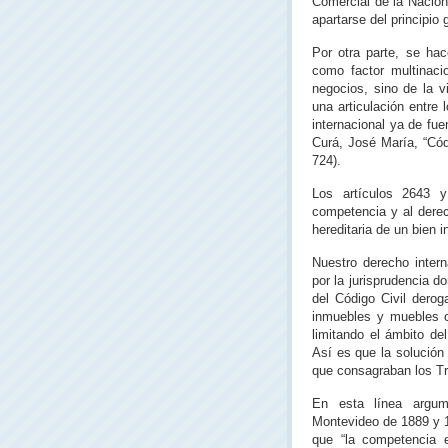
Comercial de la Nación
apartarse del principio 
Por otra parte, se hac
como factor multinaci
negocios, sino de la 
una articulación entre
internacional ya de fu
Curá, José María, “Cód
724).
Los artículos 2643 
competencia y al derec
hereditaria de un bien 
Nuestro derecho intern
por la jurisprudencia d
del Código Civil derog
inmuebles y muebles c
limitando el ámbito de
Así es que la solución 
que consagraban los Tr
En esta línea argume
Montevideo de 1889 y 1
que “la competencia es