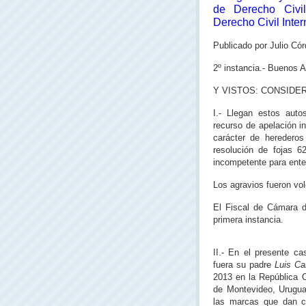
de Derecho Civil
Derecho Civil Inte
Publicado por Julio Cór
2º instancia.- Buenos 
Y VISTOS: CONSIDE
I.- Llegan estos aut
recurso de apelación i
carácter de herederos
resolución de fojas 6
incompetente para ente
Los agravios fueron vol
El Fiscal de Cámara di
primera instancia.
II.- En el presente ca
fuera su padre
Luis Ca
2013 en la República O
de Montevideo, Urugua
las marcas que dan cu