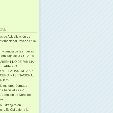
tina
as de Actualización de
nternacional Privado en la
n vigencia de las nuevas
 Arbitraje de la CCI 2026
ARGENTINO DE FAMILIA
 SE APROBÓ EL
O DE LA HAYA DE 2007
OBRO INTERNACIONAL
ENTOS
o motores! Jornada
ria hacia el XXXVII
 Argentino de Derecho
onal
o Extranjero en
s: ¿Es Obligatoria la