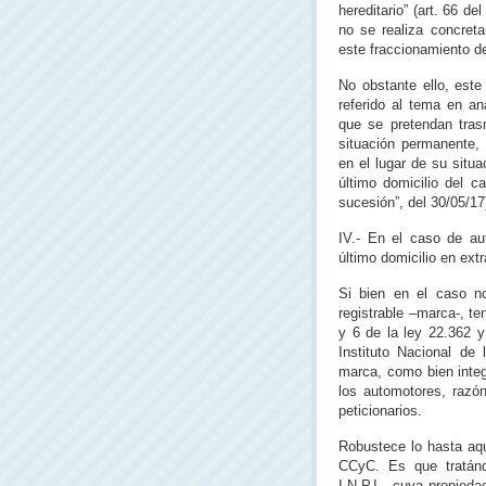
hereditario” (art. 66 d
no se realiza concret
este fraccionamiento de 
No obstante ello, este
referido al tema en an
que se pretendan tras
situación permanente, 
en el lugar de su situ
último domicilio del c
sucesión”, del 30/05/17
IV.- En el caso de au
último domicilio en extr
Si bien en el caso no
registrable –marca-, te
y 6 de la ley 22.362 y
Instituto Nacional de 
marca, como bien integ
los automotores, razón
peticionarios.
Robustece lo hasta aqu
CCyC. Es que tratánd
I.N.P.I., cuya propied