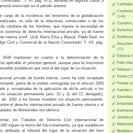
 comentado”, T. XI, pág. 473), llevando en algunos casos a
Contratos
general enunciado en el párrafo anterior.
Cooperaci
e cargo de la incidencia del fenómeno de la globalización
(148)
onalizador, no sólo de la relaciones comerciales o de los
Cuestion 
vida cotidiana de los hombres, que impone la necesidad de
Derechos 
 los sistemas de derecho internacional privado, ya de fuente
ente interna (conf. Uzal, María Elsa y Masud, Pablo Raúl, en
Distribuc
igo Civil y Comercial de la Nación Comentado” T. VII, pág.
Documento
(75)
Editorial
(
y 2644 mantienen en cuanto a la determinación de la
ho aplicable el principio general, aunque para la trasmisión
Fallo imp
inmueble establecen que será el del lugar de su situación.
Filiacion
(
Forma
(15
acional privado de fuente interna, como ha sido receptado
ominante, partía de la unidad consagrada por el artículo 3283
Fraude a l
ado y, exceptuaba de la aplicación de dicho artículo a los
Fuentes
(
on situación permanente (arts. 10 y 11 del CC derogado),
Garantias
l art. 3282 a los bienes muebles sin situación permanente.
Inmunidad
entre el derecho internacional privado de fuente interna y el
atados de Montevideo era idéntica.
Inversion
Jurisdicci
ntal, los Tratados de Derecho Civil Internacional de
Matrimoni
940 siguen la teoría del fraccionamiento, ya que establecen
 atribuida al tribunal del lugar de la situación del bien
Medidas c