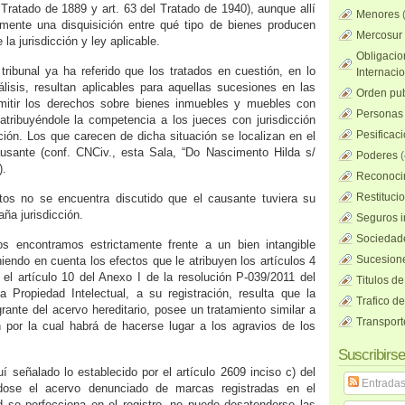
el Tratado de 1889 y art. 63 del Tratado de 1940), aunque allí
Menores
amente una disquisición entre qué tipo de bienes producen
Mercosur
la jurisdicción y ley aplicable.
Obligacio
 tribunal ya ha referido que los tratados en cuestión, en lo
Internaci
álisis, resultan aplicables para aquellas sucesiones en las
Orden pub
mitir los derechos sobre bienes inmuebles y muebles con
Personas 
atribuyéndole la competencia a los jueces con jurisdicción
Pesificac
ación. Los que carecen de dicha situación se localizan en el
ausante (conf. CNCiv., esta Sala, “Do Nascimento Hilda s/
Poderes
(
).
Reconocim
Restituci
tos no se encuentra discutido que el causante tuviera su
aña jurisdicción.
Seguros i
Sociedad
s encontramos estrictamente frente a un bien intangible
Sucesione
niendo en cuenta los efectos que le atribuyen los artículos 4
 el artículo 10 del Anexo I de la resolución P-039/2011 del
Titulos de
la Propiedad Intelectual, a su registración, resulta que la
Trafico d
rante del acervo hereditario, posee un tratamiento similar a
Transport
 por la cual habrá de hacerse lugar a los agravios de los
Suscribirse
í señalado lo establecido por el artículo 2609 inciso c) del
Entrada
ose el acervo denunciado de marcas registradas en el
ad se perfecciona en el registro, no puede desatenderse las