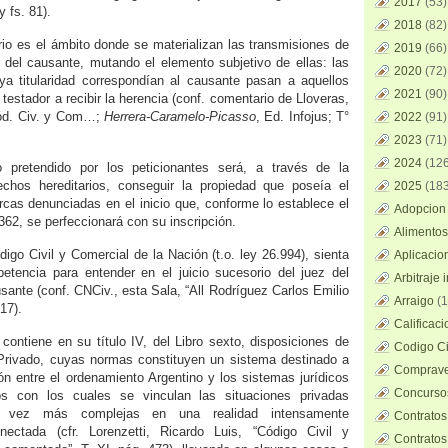
2017
(53)
y fs. 81).
2018
(82)
orio es el ámbito donde se materializan las transmisiones de
2019
(66)
as del causante, mutando el elemento subjetivo de ellas: las
2020
(72)
uya titularidad correspondían al causante pasan a aquellos
2021
(90)
 testador a recibir la herencia (conf. comentario de Lloveras,
Cód. Civ. y Com…;
Herrera-Caramelo-Picasso
, Ed. Infojus; T°
2022
(91)
2023
(71)
2024
(126
 pretendido por los peticionantes será, a través de la
echos hereditarios, conseguir la propiedad que poseía el
2025
(183
cas denunciadas en el inicio que, conforme lo establece el
Adopcion 
.362, se perfeccionará con su inscripción.
Alimentos
ódigo Civil y Comercial de la Nación (t.o. ley 26.994), sienta
Aplicacio
petencia para entender en el juicio sucesorio del juez del
Arbitraje 
usante (conf. CNCiv., esta Sala, “All Rodríguez Carlos Emilio
Arraigo
(1
17).
Calificac
contiene en su título IV, del Libro sexto, disposiciones de
Codigo Ci
 Privado, cuyas normas constituyen un sistema destinado a
Comprave
ión entre el ordenamiento Argentino y los sistemas jurídicos
Concursos
 con los cuales se vinculan las situaciones privadas
da vez más complejas en una realidad intensamente
Contratos
ectada (cfr. Lorenzetti, Ricardo Luis, “Código Civil y
Contratos