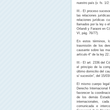
nuestro país (v. fs. 1/2 
III.- El proceso suces
las relaciones jurídic
relaciones jurídicas c
llamados por la ley o el
Orlandi y Faraoni en 
VI, pág. 76/77).
En estos términos, lo
trasmisión de los der
causante sobre las mar
artículo 4° de la ley 22
III.- El art. 2336 del C
el principio de la com
último domicilio del ca
s/ sucesión”, del 15/03/
El mismo cuerpo legal 
Derecho Internacional
favorecer la coordinac
de los demás Estados
internacionales, ca
comunicada e intercon