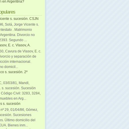
ón en Argentina?
opulares
icente s. sucesión. CSJN
6, Solá, Jorge Vicente s.
ntestato . Matrimonio
Argentina. Divorcio no
 2393. Segundo ...
sov, E. c. Vlasov, A.
0, Cavura de Vlasov, E. c.
divorcio y separación de
icción internacional.
mo domicil...
co s. sucesión. 2º
C, 03/03/81, Mandl,
. s. sucesión. Sucesión
. Código Civil: 3283, 3284,
muebles en Arg...
s s. sucesión
. nº 29, 01/04/86, Gómez,
sucesión. Sucesiones
es. Último domicilio del
EUA. Bienes inm...