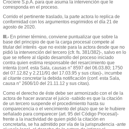
Crociere S.p.A. para que asuma la intervención que le
corresponda en el proceso.
Corrido el pertinente traslado, la parte actora lo replica de
conformidad con los argumentos esgrimidos el día 21 de
agosto de 2020.
III.-
En primer término, conviene puntualizar que sobre la
base del principio de que la carga procesal compete al
titular del interés -que no existe para la actora desde que no
pidió la intervención del tercero (cfr. fs. 381/382)-, salvo en lo
que se refiere al rápido desarrollo del proceso iniciado
contra quien estima responsable del resarcimiento que
intenta (conf. esta Sala, causas n° 8597 del 06.03.80; 1750
del 07.12.82 y 2.211/91 del 17.03.95 y sus citas)-, incumbe
al citante concretar la debida notificación (conf. esta Sala,
causa n° 2606/10 del 21.11.12 y sus citas).
Como el derecho de éste debe ser armonizado con el de la
actora de hacer avanzar el juicio -sabido es que la citación
de un tercero suspende el procedimiento hasta su
comparecencia o el vencimiento del plazo que se le hubiere
señalado para comparecer (art. 95 del Código Procesal)-
frente a la inactividad de quien pidió la citación en
concretarla, se ha admitido por vía de la jurisprudencia -ante