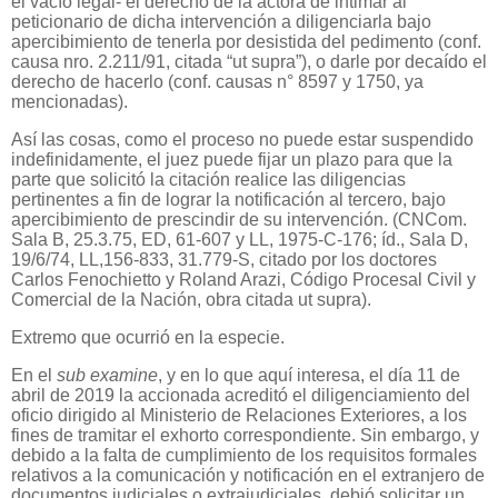
el vacío legal- el derecho de la actora de intimar al
peticionario de dicha intervención a diligenciarla bajo
apercibimiento de tenerla por desistida del pedimento (conf.
causa nro. 2.211/91, citada “ut supra”), o darle por decaído el
derecho de hacerlo (conf. causas n° 8597 y 1750, ya
mencionadas).
Así las cosas, como el proceso no puede estar suspendido
indefinidamente, el juez puede fijar un plazo para que la
parte que solicitó la citación realice las diligencias
pertinentes a fin de lograr la notificación al tercero, bajo
apercibimiento de prescindir de su intervención. (CNCom.
Sala B, 25.3.75, ED, 61-607 y LL, 1975-C-176; íd., Sala D,
19/6/74, LL,156-833, 31.779-S, citado por los doctores
Carlos Fenochietto y Roland Arazi, Código Procesal Civil y
Comercial de la Nación, obra citada ut supra).
Extremo que ocurrió en la especie.
En el
sub examine
, y en lo que aquí interesa, el día 11 de
abril de 2019 la accionada acreditó el diligenciamiento del
oficio dirigido al Ministerio de Relaciones Exteriores, a los
fines de tramitar el exhorto correspondiente. Sin embargo, y
debido a la falta de cumplimiento de los requisitos formales
relativos a la comunicación y notificación en el extranjero de
documentos judiciales o extrajudiciales, debió solicitar un