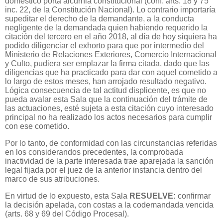
doméstico porta alcurnia constitucional (conf. arts. 18 y 75
inc. 22, de la Constitución Nacional). Lo contrario importaría
supeditar el derecho de la demandante, a la conducta
negligente de la demandada quien habiendo requerido la
citación del tercero en el año 2018, al día de hoy siquiera ha
podido diligenciar el exhorto para que por intermedio del
Ministerio de Relaciones Exteriores, Comercio Internacional
y Culto, pudiera ser emplazar la firma citada, dado que las
diligencias que ha practicado para dar con aquel cometido a
lo largo de estos meses, han arrojado resultado negativo.
Lógica consecuencia de tal actitud displicente, es que no
pueda avalar esta Sala que la continuación del trámite de
las actuaciones, esté sujeta a esta citación cuyo interesado
principal no ha realizado los actos necesarios para cumplir
con ese cometido.
Por lo tanto, de conformidad con las circunstancias referidas
en los considerandos precedentes, la comprobada
inactividad de la parte interesada trae aparejada la sanción
legal fijada por el juez de la anterior instancia dentro del
marco de sus atribuciones.
En virtud de lo expuesto, esta Sala
RESUELVE:
confirmar
la decisión apelada, con costas a la codemandada vencida
(arts. 68 y 69 del Código Procesal).