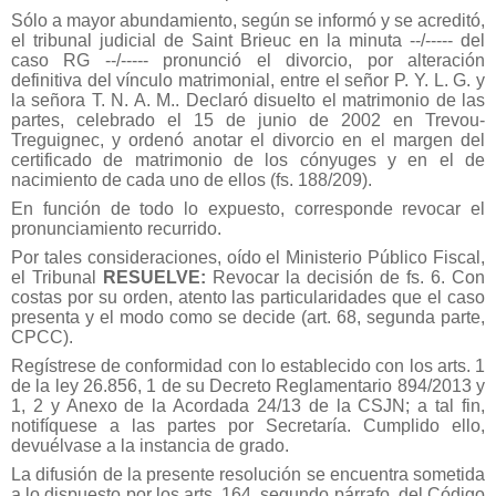
Sólo a mayor abundamiento, según se informó y se acreditó,
el tribunal judicial de Saint Brieuc en la minuta --/----- del
caso RG --/----- pronunció el divorcio, por alteración
definitiva del vínculo matrimonial, entre el señor P. Y. L. G. y
la señora T. N. A. M.. Declaró disuelto el matrimonio de las
partes, celebrado el 15 de junio de 2002 en Trevou-
Treguignec, y ordenó anotar el divorcio en el margen del
certificado de matrimonio de los cónyuges y en el de
nacimiento de cada uno de ellos (fs. 188/209).
En función de todo lo expuesto, corresponde revocar el
pronunciamiento recurrido.
Por tales consideraciones, oído el Ministerio Público Fiscal,
el Tribunal
RESUELVE:
Revocar la decisión de fs. 6. Con
costas por su orden, atento las particularidades que el caso
presenta y el modo como se decide (art. 68, segunda parte,
CPCC).
Regístrese de conformidad con lo establecido con los arts. 1
de la ley 26.856, 1 de su Decreto Reglamentario 894/2013 y
1, 2 y Anexo de la Acordada 24/13 de la CSJN; a tal fin,
notifíquese a las partes por Secretaría. Cumplido ello,
devuélvase a la instancia de grado.
La difusión de la presente resolución se encuentra sometida
a lo dispuesto por los arts. 164, segundo párrafo, del Código