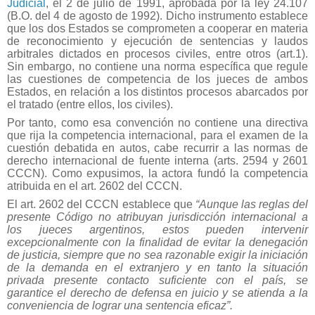
Judicial
, el 2 de julio de 1991, aprobada por la ley 24.107
(B.O. del 4 de agosto de 1992). Dicho instrumento establece
que los dos Estados se comprometen a cooperar en materia
de reconocimiento y ejecución de sentencias y laudos
arbitrales dictados en procesos civiles, entre otros (art.1).
Sin embargo, no contiene una norma específica que regule
las cuestiones de competencia de los jueces de ambos
Estados, en relación a los distintos procesos abarcados por
el tratado (entre ellos, los civiles).
Por tanto, como esa convención no contiene una directiva
que rija la competencia internacional, para el examen de la
cuestión debatida en autos, cabe recurrir a las normas de
derecho internacional de fuente interna (arts. 2594 y 2601
CCCN). Como expusimos, la actora fundó la competencia
atribuida en el art. 2602 del CCCN.
El art. 2602 del CCCN establece que
“Aunque las reglas del
presente Código no atribuyan jurisdicción internacional a
los jueces argentinos, estos pueden intervenir
excepcionalmente con la finalidad de evitar la denegación
de justicia, siempre que no sea razonable exigir la iniciación
de la demanda en el extranjero y en tanto la situación
privada presente contacto suficiente con el país, se
garantice el derecho de defensa en juicio y se atienda a la
conveniencia de lograr una sentencia eficaz”.