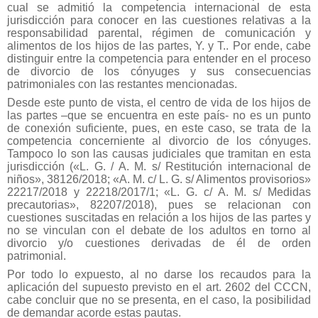
cual se admitió la competencia internacional de esta
jurisdicción para conocer en las cuestiones relativas a la
responsabilidad parental, régimen de comunicación y
alimentos de los hijos de las partes, Y. y T.. Por ende, cabe
distinguir entre la competencia para entender en el proceso
de divorcio de los cónyuges y sus consecuencias
patrimoniales con las restantes mencionadas.
Desde este punto de vista, el centro de vida de los hijos de
las partes –que se encuentra en este país- no es un punto
de conexión suficiente, pues, en este caso, se trata de la
competencia concerniente al divorcio de los cónyuges.
Tampoco lo son las causas judiciales que tramitan en esta
jurisdicción («L. G. / A. M. s/ Restitución internacional de
niños», 38126/2018; «A. M. c/ L. G. s/ Alimentos provisorios»
22217/2018 y 22218/2017/1; «L. G. c/ A. M. s/ Medidas
precautorias», 82207/2018), pues se relacionan con
cuestiones suscitadas en relación a los hijos de las partes y
no se vinculan con el debate de los adultos en torno al
divorcio y/o cuestiones derivadas de él de orden
patrimonial.
Por todo lo expuesto, al no darse los recaudos para la
aplicación del supuesto previsto en el art. 2602 del CCCN,
cabe concluir que no se presenta, en el caso, la posibilidad
de demandar acorde estas pautas.