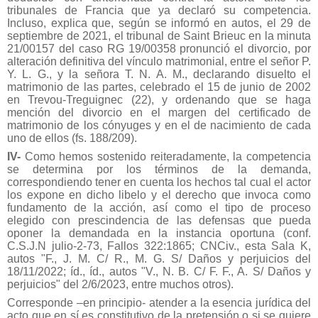
tribunales de Francia que ya declaró su competencia.
Incluso, explica que, según se informó en autos, el 29 de
septiembre de 2021, el tribunal de Saint Brieuc en la minuta
21/00157 del caso RG 19/00358 pronunció el divorcio, por
alteración definitiva del vínculo matrimonial, entre el señor P.
Y. L. G., y la señora T. N. A. M., declarando disuelto el
matrimonio de las partes, celebrado el 15 de junio de 2002
en Trevou-Treguignec (22), y ordenando que se haga
mención del divorcio en el margen del certificado de
matrimonio de los cónyuges y en el de nacimiento de cada
uno de ellos (fs. 188/209).
IV-
Como hemos sostenido reiteradamente, la competencia
se determina por los términos de la demanda,
correspondiendo tener en cuenta los hechos tal cual el actor
los expone en dicho libelo y el derecho que invoca como
fundamento de la acción, así como el tipo de proceso
elegido con prescindencia de las defensas que pueda
oponer la demandada en la instancia oportuna (conf.
C.S.J.N julio-2-73, Fallos 322:1865; CNCiv., esta Sala K,
autos "F., J. M. C/ R., M. G. S/ Daños y perjuicios del
18/11/2022; íd., íd., autos "V., N. B. C/ F. F., A. S/ Daños y
perjuicios" del 2/6/2023, entre muchos otros).
Corresponde –en principio- atender a la esencia jurídica del
acto que en sí es constitutivo de la pretensión o si se quiere