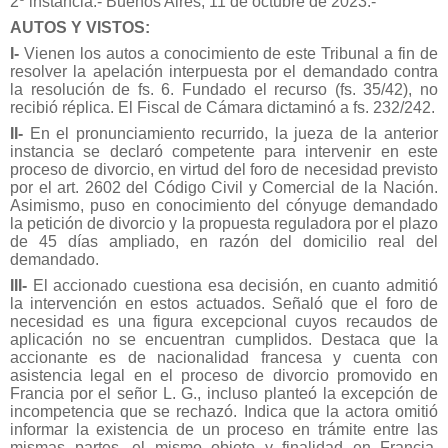
2º instancia.- Buenos Aires, 11 de octubre de 2023.-
AUTOS Y VISTOS:
I-
Vienen los autos a conocimiento de este Tribunal a fin de
resolver la apelación interpuesta por el demandado contra
la resolución de fs. 6. Fundado el recurso (fs. 35/42), no
recibió réplica. El Fiscal de Cámara dictaminó a fs. 232/242.
II-
En el pronunciamiento recurrido, la jueza de la anterior
instancia se declaró competente para intervenir en este
proceso de divorcio, en virtud del foro de necesidad previsto
por el art. 2602 del Código Civil y Comercial de la Nación.
Asimismo, puso en conocimiento del cónyuge demandado
la petición de divorcio y la propuesta reguladora por el plazo
de 45 días ampliado, en razón del domicilio real del
demandado.
III-
El accionado cuestiona esa decisión, en cuanto admitió
la intervención en estos actuados. Señaló que el foro de
necesidad es una figura excepcional cuyos recaudos de
aplicación no se encuentran cumplidos. Destaca que la
accionante es de nacionalidad francesa y cuenta con
asistencia legal en el proceso de divorcio promovido en
Francia por el señor L. G., incluso planteó la excepción de
incompetencia que se rechazó. Indica que la actora omitió
informar la existencia de un proceso en trámite entre las
mismas partes, el mismo objeto y finalidad en Francia,