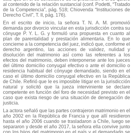
al contenido de la relación sustancial (conf. Podetti, “Tratado
de la Competencia”, pág. 518; Chiovenda “Instituciones de
Derecho Civil”, T. II, pág. 176).
En el escrito de inicio, la señora T. N. A. M. promovió
demanda por divorcio vincular en esta jurisdicción contra su
cónyuge P. Y. L. G. y formuló una propuesta en cuanto al
plan de parentalidad y prestación alimentaria. En lo que
concierne a la competencia del juez, indicó que, conforme el
derecho argentino, las acciones de validez, nulidad y
disolución del matrimonio así como las referentes a los
efectos del matrimonio, deben interponerse ante los jueces
del último domicilio conyugal efectivo o ante el domicilio o
residencia habitual del cónyuge demandado, siendo en el
caso el último domicilio conyugal efectivo en la República
de Chile. Refirió que le es imposible litigar en la jurisdicción
natural y solicitó que la jueza interviniente se declare
competente en función del foro de necesidad previsto en el
caso que exista riesgo de una situación de denegación de
justicia.
La actora señaló que las partes contrajeron matrimonio en el
año 2002 en la República de Francia y que allí residieron
hasta el año 2006 cuando se trasladaron a Chile, luego se
separaron y desde el año 2017, la señora ella convive junto
con los hijos del matrimonio en el país y el demandado se