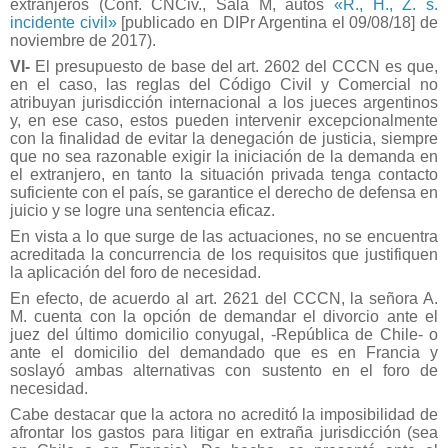
extranjeros (Conf. CNCiv., Sala M, autos
«R., H., Z. s.
incidente civil»
[publicado en DIPr Argentina el 09/08/18] de
noviembre de 2017).
VI-
El presupuesto de base del art. 2602 del CCCN es que,
en el caso, las reglas del Código Civil y Comercial no
atribuyan jurisdicción internacional a los jueces argentinos
y, en ese caso, estos pueden intervenir excepcionalmente
con la finalidad de evitar la denegación de justicia, siempre
que no sea razonable exigir la iniciación de la demanda en
el extranjero, en tanto la situación privada tenga contacto
suficiente con el país, se garantice el derecho de defensa en
juicio y se logre una sentencia eficaz.
En vista a lo que surge de las actuaciones, no se encuentra
acreditada la concurrencia de los requisitos que justifiquen
la aplicación del foro de necesidad.
En efecto, de acuerdo al art. 2621 del CCCN, la señora A.
M. cuenta con la opción de demandar el divorcio ante el
juez del último domicilio conyugal, -República de Chile- o
ante el domicilio del demandado que es en Francia y
soslayó ambas alternativas con sustento en el foro de
necesidad.
Cabe destacar que la actora no acreditó la imposibilidad de
afrontar los gastos para litigar en extraña jurisdicción (sea