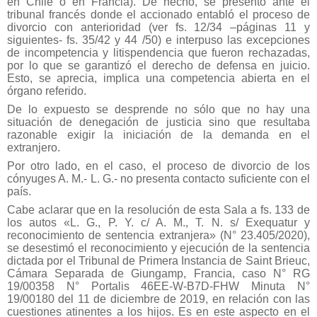
en Chile o en Francia). De hecho, se presentó ante el
tribunal francés donde el accionado entabló el proceso de
divorcio con anterioridad (ver fs. 12/34 –páginas 11 y
siguientes- fs. 35/42 y 44 /50) e interpuso las excepciones
de incompetencia y litispendencia que fueron rechazadas,
por lo que se garantizó el derecho de defensa en juicio.
Esto, se aprecia, implica una competencia abierta en el
órgano referido.
De lo expuesto se desprende no sólo que no hay una
situación de denegación de justicia sino que resultaba
razonable exigir la iniciación de la demanda en el
extranjero.
Por otro lado, en el caso, el proceso de divorcio de los
cónyuges A. M.- L. G.- no presenta contacto suficiente con el
país.
Cabe aclarar que en la resolución de esta Sala a fs. 133 de
los autos «L. G., P. Y. c/ A. M., T. N. s/ Exequatur y
reconocimiento de sentencia extranjera» (N° 23.405/2020),
se desestimó el reconocimiento y ejecución de la sentencia
dictada por el Tribunal de Primera Instancia de Saint Brieuc,
Cámara Separada de Giungamp, Francia, caso N° RG
19/00358 N° Portalis 46EE-W-B7D-FHW Minuta N°
19/00180 del 11 de diciembre de 2019, en relación con las
cuestiones atinentes a los hijos. Es en este aspecto en el