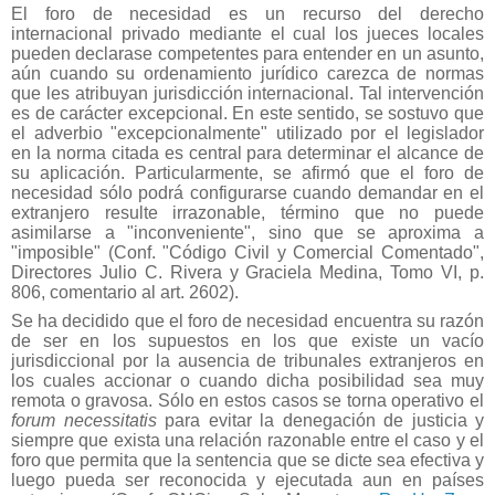
El foro de necesidad es un recurso del derecho
internacional privado mediante el cual los jueces locales
pueden declarase competentes para entender en un asunto,
aún cuando su ordenamiento jurídico carezca de normas
que les atribuyan jurisdicción internacional. Tal intervención
es de carácter excepcional. En este sentido, se sostuvo que
el adverbio "excepcionalmente" utilizado por el legislador
en la norma citada es central para determinar el alcance de
su aplicación. Particularmente, se afirmó que el foro de
necesidad sólo podrá configurarse cuando demandar en el
extranjero resulte irrazonable, término que no puede
asimilarse a "inconveniente", sino que se aproxima a
"imposible" (Conf. "Código Civil y Comercial Comentado",
Directores Julio C. Rivera y Graciela Medina, Tomo VI, p.
806, comentario al art. 2602).
Se ha decidido que el foro de necesidad encuentra su razón
de ser en los supuestos en los que existe un vacío
jurisdiccional por la ausencia de tribunales extranjeros en
los cuales accionar o cuando dicha posibilidad sea muy
remota o gravosa. Sólo en estos casos se torna operativo el
forum necessitatis
para evitar la denegación de justicia y
siempre que exista una relación razonable entre el caso y el
foro que permita que la sentencia que se dicte sea efectiva y
luego pueda ser reconocida y ejecutada aun en países