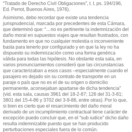
“Tratado de Derecho Civil Obligaciones”, t. I, ps. 194/196,
Ed. Perrot, Buenos Aires, 1976).
Asimismo, debo recordar que existe una tendencia
jurisprudencial, marcada por precedentes de esta Cámara,
que determinó que: “…no es pertinente la indemnización del
daño moral en supuestos viajes que resultan frustrados, con
fundamento en que no cualquier molestia o inconveniente
basta para tenerlo por configurado y en que la ley no ha
dispuesto su indemnización como una forma genérica
válida para todas las hipótesis. No obstante esta sala, en
varios pronunciamientos consideró que las circunstancias
que caracterizaban a esos casos –especialmente cuando el
pasajero es dejado sin su contrato de transporte en un
paraje o país que no es el de su origen o domicilio
permanente, aconsejaban apartarse de dicha tendencia”
(vid. esta sala, causas 3961 del 18-2-87; 126 del 31-3-81;
3801 del 15-4-86 y 3702 del 3-9-86, entre otras). Por lo que,
si bien es cierto que el resarcimiento del daño moral
derivado de un incumplimiento contractual tiene carácter de
excepción puedo concluir que, en el “sub iudice” dicho daño
resulta indemnizable puesto que se han producido
perturbaciones especiales fuera de lo común.