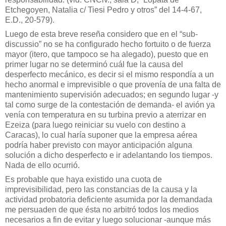
Etchegoyen, Natalia c/ Tiesi Pedro y otros” del 14-4-67,
E.D., 20-579).
Luego de esta breve reseña considero que en el “sub-
discussio” no se ha configurado hecho fortuito o de fuerza
mayor (itero, que tampoco se ha alegado), puesto que en
primer lugar no se determinó cuál fue la causa del
desperfecto mecánico, es decir si el mismo respondía a un
hecho anormal e imprevisible o que provenía de una falta de
mantenimiento supervisión adecuados; en segundo lugar -y
tal como surge de la contestación de demanda- el avión ya
venía con temperatura en su turbina previo a aterrizar en
Ezeiza (para luego reiniciar su vuelo con destino a
Caracas), lo cual haría suponer que la empresa aérea
podría haber previsto con mayor anticipación alguna
solución a dicho desperfecto e ir adelantando los tiempos.
Nada de ello ocurrió.
Es probable que haya existido una cuota de
imprevisibilidad, pero las constancias de la causa y la
actividad probatoria deficiente asumida por la demandada
me persuaden de que ésta no arbitró todos los medios
necesarios a fin de evitar y luego solucionar -aunque más