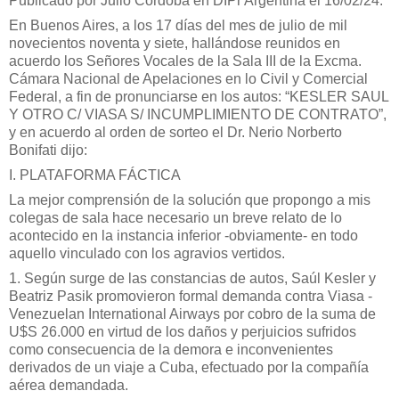
Publicado por Julio Córdoba en DIPr Argentina el 16/02/24.
En Buenos Aires, a los 17 días del mes de julio de mil
novecientos noventa y siete, hallándose reunidos en
acuerdo los Señores Vocales de la Sala III de la Excma.
Cámara Nacional de Apelaciones en lo Civil y Comercial
Federal, a fin de pronunciarse en los autos: “KESLER SAUL
Y OTRO C/ VIASA S/ INCUMPLIMIENTO DE CONTRATO”,
y en acuerdo al orden de sorteo el Dr. Nerio Norberto
Bonifati dijo:
I. PLATAFORMA FÁCTICA
La mejor comprensión de la solución que propongo a mis
colegas de sala hace necesario un breve relato de lo
acontecido en la instancia inferior -obviamente- en todo
aquello vinculado con los agravios vertidos.
1. Según surge de las constancias de autos, Saúl Kesler y
Beatriz Pasik promovieron formal demanda contra Viasa -
Venezuelan International Airways por cobro de la suma de
U$S 26.000 en virtud de los daños y perjuicios sufridos
como consecuencia de la demora e inconvenientes
derivados de un viaje a Cuba, efectuado por la compañía
aérea demandada.