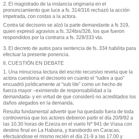
2. El magistrado de la instancia originaria en el
pronunciamiento que luce a fs. 314/316 rechazó la acción
impetrada, con costas a la actora.
Contra tal decisorio se alzó la parte demandante a fs 319,
quien expresó agravios a fs. 324bis/326, los que fueron
respondidos por la contraria a fs. 328/333 vta.
3. El decreto de autos para sentencia de fs. 334 habilita para
efectuar la presente ponencia.
II. CUESTIÓN EN DEBATE
1. Una minuciosa lectura del escrito recursivo revela que la
actora cuestiona el decisorio en cuanto el “iudex a quo”
encuadró jurídicamente al “sub lite” como un hecho de
fuerza mayor –eximiendo de responsabilidad a la
demandada- y en virtud de que consideró no acreditados los
daños alegados en la demanda.
Resulta fundamental advertir que ha quedado fuera de toda
controversia que los actores debieron partir el día 20/9/92 a
las 10.30 horas de Ezeiza en el vuelo Nº 941 de Viasa con
destino final en La Habana, y transbordo en Caracas,
efectuándose el mismo recién el día 21-9 a las 17.00 y