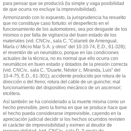
para pensar que se producirá (la simple y vaga posibilidad
de que ocurra no excluye la imprevisibilidad).
Armonizando con lo expuesto, la jurisprudencia ha resuelto
que no constituye caso fortuito: el desperfecto en el
funcionamiento de los automotores, sea por desgaste de los
mismos o por falta de vigilancia del buen estado de los
materiales (vid. CNCiv., sala C, “Colarieti de Amengual,
María c/ Micro Mar S.A. y otros” del 10-10-74, E.D., 61-328);
el reventón de un neumático, porque en las condiciones
actuales de la técnica, no es normal que ello ocurra con
neumáticos en buen estado y dotados de la presión correcta
(vid. CNCiv., sala C, “Duarte, Néstor c. Miranda, Luis” del
10-4-75, E.D., 61-301); accidente producido por rotura de la
dirección o del freno; rotura del cable de un guinche; mal
funcionamiento del dispositivo mecánico de un ascensor;
etcétera.
Así también se ha considerado a la muerte misma como un
hecho previsible, pero la forma en que se produce hace que
el hecho pueda considerarse imprevisible, cayendo en la
apreciación judicial decidir si los hechos ocurridos revisten
el carácter de imprevisibilidad y eximen al deudor de
responsabilidad. (vid. CNCiv., sala D, “Lopata de