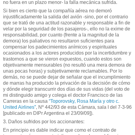
no fuera en un plazo menor- la falla mecánica sufrida.
Si bien es cierto que la compañía aérea no demoró
injustificadamente la salida del avión -sino, por el contrario
que se trató de una actitud razonable y responsable a fin de
velar por la seguridad de los pasajeros-, ello no la exime de
responsabilidad, por cuanto (frente a la magnitud de la
demora) los paliativos no resultaron suficientes para
compensar los padecimientos anímicos y espirituales
ocasionados a los actores producidos por la incertidumbre y
trastornos a que se vieron expuestos, cuando estos son
objetivamente mensurables (no resultó una mera demora de
unas pocas horas) y subjetivamente reclamables. Por lo
demás, no se puede dejar de señalar que el incumplimiento
de marras ha producido la privación de la decisión de cómo
y dónde elegir transcurrir dos días de sus vidas (del voto de
mi distinguido amigo y colega el doctor Francisco de las
Carreras en la causa
“Toporovsky, Rosa María y otro c.
United Airlines”
, Nº 442/93 de esta Cámara, sala I del 7-3-96
[publicado en DIPr Argentina el 23/09/09]).
3. Daños sufridos por los accionantes:
En principio es dable indicar que como el contrato de