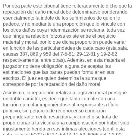
Por otra parte este tribunal tiene reiteradamente dicho que la
reparación del daño moral debe determinarse ponderando
esencialmente la índole de los sufrimientos de quien lo
padece, y no mediante una proporción que lo vincule con
los otros daños cuya indemnización se reclama, toda vez
que ninguna relación forzosa existe entre el perjuicio
material y moral, por lo que dicha proporción puede variar
en función de las particularidades de cada caso (esta sala,
causas 387, 869 y 959 del 7-5-81; 29-12-81 y 19-2-82
respectivamente, entre otras). Además, en esta materia el
juzgador no tiene obligación alguna de aceptar las
estimaciones que las partes puedan formular en sus
escritos. El juez es quien determina la suma que
corresponde por la reparación del daño moral.
Asimismo, la reparación relativa al agravio moral persigue
un doble carácter, es decir que tanto cumple con una
función ejemplar imponiéndose al responsable a título
punitivo, sin perjuicio de reconocer su condición
preponderantemente resarcitoria y con ello se trata de
proporcionar a la víctima una compensación por haber sido
injustamente herida en sus íntimas afecciones (conf. esta
sala, causas 5002 y 6117 del 14-11-89; 6066 del 7-2-90