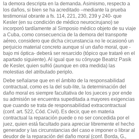
la demora descripta en la demanda. Asimismo, respecto a
los daños, si bien se ha acreditado –mediante la prueba
testimonial obrante a fs. 114, 221, 230, 239 y 240- que
Kesler (en su condición de médico neurocirujano) se
incorporó tardíamente al Simposio médico objeto de su viaje
a Cuba, como consecuencia de la demora del transporte
aéreo, considero que dicha circunstancia no le ocasionó un
perjuicio material concreto aunque sí un daño moral, que -
bajo mi óptica- deberá ser resarcido (tópico que trataré en el
apartado siguiente). Al igual que su cónyuge Beatriz Pasik
de Kesler, quien sufrió (aunque en otra medida) las
molestias del atribulado periplo.
Debe señalarse que en el ámbito de la responsabilidad
contractual, como es la del sub-lite, la determinación del
daño moral es siempre facultativa de los jueces y por ende
su admisión se encuentra supeditada a mayores exigencias
que cuando se trata de responsabilidad extracontractual
(conf. art. 522, Cód. Civil). Es decir, que en materia
contractual la reparación puede o no ser concedida por el
juez, quien está facultado para apreciar libremente el hecho
generador y las circunstancias del caso e imponer o librar al
deudor de la reparación del daño moral (conf. Borda, G.,