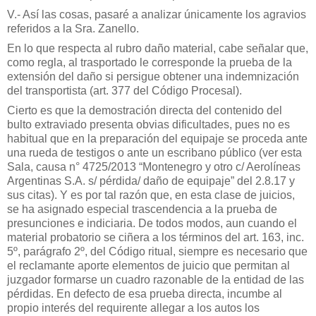
V.- Así las cosas, pasaré a analizar únicamente los agravios
referidos a la Sra. Zanello.
En lo que respecta al rubro daño material, cabe señalar que,
como regla, al trasportado le corresponde la prueba de la
extensión del daño si persigue obtener una indemnización
del transportista (art. 377 del Código Procesal).
Cierto es que la demostración directa del contenido del
bulto extraviado presenta obvias dificultades, pues no es
habitual que en la preparación del equipaje se proceda ante
una rueda de testigos o ante un escribano público (ver esta
Sala, causa n° 4725/2013 “Montenegro y otro c/ Aerolíneas
Argentinas S.A. s/ pérdida/ daño de equipaje” del 2.8.17 y
sus citas). Y es por tal razón que, en esta clase de juicios,
se ha asignado especial trascendencia a la prueba de
presunciones e indiciaria. De todos modos, aun cuando el
material probatorio se ciñera a los términos del art. 163, inc.
5º, parágrafo 2º, del Código ritual, siempre es necesario que
el reclamante aporte elementos de juicio que permitan al
juzgador formarse un cuadro razonable de la entidad de las
pérdidas. En defecto de esa prueba directa, incumbe al
propio interés del requirente allegar a los autos los