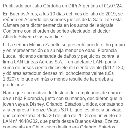
Publicado por Julio Córdoba en DIPr Argentina el 01/07/24.
En Buenos Aires, a los 10 días del mes de julio de 2019, se
reúnen en Acuerdo los señores jueces de la Sala II de esta
Cámara para dictar sentencia en los autos del epígrafe.
Conforme con el orden de sorteo efectuado, el doctor
Alfredo Silverio Gusman dice:
I.- La señora Mónica Zanello se presentó por derecho propio
y en representación de su hija menor de edad, Florencia
Lucca, iniciando demanda de daños y perjuicios contra la
firma LAN Líneas Aéreas S.A. – en adelante LAN- por la
suma de pesos ciento diecisiete mil ciento veinte ($117.120)
y dólares estadounidenses mil ochocientos veinte (u$s
1.820) o lo que en más o menos resulte de la prueba a
producirse.
Narra que con motivo del festejo de cumpleaños de quince
de su hija Florencia, junto con su marido, decidieron que la
joven vaya a Disney, Orlando, Estados Unidos, contratando
a la empresa Firenze Viajes S.R.L. que les ofrecía un viaje
que comenzaba el día 20 de julio de 2013 con un vuelo de
LAN n° 4648/202, que partía desde Buenos Aires, Ezeiza,
con escala en Chile, cuyo destino era Orlando, Estados