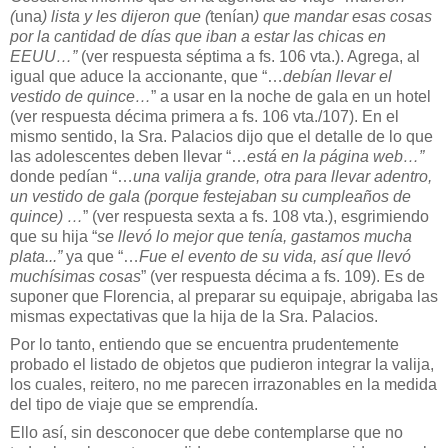
(
una
) lista y les dijeron que (
tenían
) que mandar esas cosas
por la cantidad de días que iban a estar las chicas en
EEUU…”
(ver respuesta séptima a fs. 106 vta.). Agrega, al
igual que aduce la accionante, que “…
debían llevar el
vestido de quince…
” a usar en la noche de gala en un hotel
(ver respuesta décima primera a fs. 106 vta./107). En el
mismo sentido, la Sra. Palacios dijo que el detalle de lo que
las adolescentes deben llevar “…
está en la página web…”
donde pedían “…
una valija grande, otra para llevar adentro,
un vestido de gala (porque festejaban su cumpleaños de
quince) …
” (ver respuesta sexta a fs. 108 vta.), esgrimiendo
que su hija “
se llevó lo mejor que tenía, gastamos mucha
plata...”
ya que “…
Fue el evento de su vida, así que llevó
muchísimas cosas
” (ver respuesta décima a fs. 109). Es de
suponer que Florencia, al preparar su equipaje, abrigaba las
mismas expectativas que la hija de la Sra. Palacios.
Por lo tanto, entiendo que se encuentra prudentemente
probado el listado de objetos que pudieron integrar la valija,
los cuales, reitero, no me parecen irrazonables en la medida
del tipo de viaje que se emprendía.
Ello así, sin desconocer que debe contemplarse que no