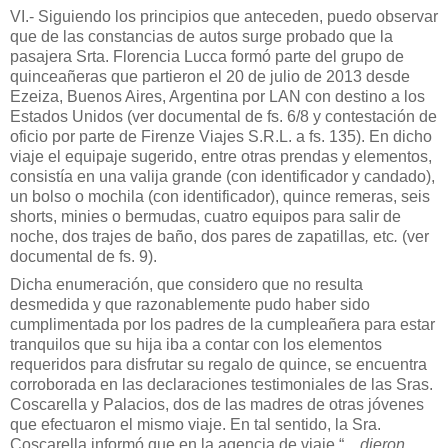
VI.- Siguiendo los principios que anteceden, puedo observar
que de las constancias de autos surge probado que la
pasajera Srta. Florencia Lucca formó parte del grupo de
quinceañeras que partieron el 20 de julio de 2013 desde
Ezeiza, Buenos Aires, Argentina por LAN con destino a los
Estados Unidos (ver documental de fs. 6/8 y contestación de
oficio por parte de Firenze Viajes S.R.L. a fs. 135). En dicho
viaje el equipaje sugerido, entre otras prendas y elementos,
consistía en una valija grande (con identificador y candado),
un bolso o mochila (con identificador), quince remeras, seis
shorts, minies o bermudas, cuatro equipos para salir de
noche, dos trajes de baño, dos pares de zapatillas
,
etc
.
(ver
documental de fs. 9).
Dicha enumeración, que considero que no resulta
desmedida y que razonablemente pudo haber sido
cumplimentada por los padres de la cumpleañera para estar
tranquilos que su hija iba a contar con los elementos
requeridos para disfrutar su regalo de quince, se encuentra
corroborada en las declaraciones testimoniales de las Sras.
Coscarella y Palacios, dos de las madres de otras jóvenes
que efectuaron el mismo viaje. En tal sentido, la Sra.
Coscarella informó que en la agencia de viaje “…
dieron