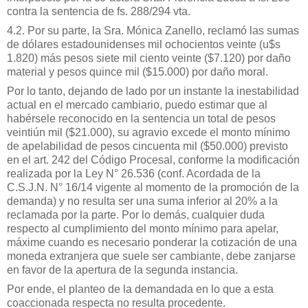
contra la sentencia de fs. 288/294 vta.
4.2. Por su parte, la Sra. Mónica Zanello, reclamó las sumas
de dólares estadounidenses mil ochocientos veinte (u$s
1.820) más pesos siete mil ciento veinte ($7.120) por daño
material y pesos quince mil ($15.000) por daño moral.
Por lo tanto, dejando de lado por un instante la inestabilidad
actual en el mercado cambiario, puedo estimar que al
habérsele reconocido en la sentencia un total de pesos
veintiún mil ($21.000), su agravio excede el monto mínimo
de apelabilidad de pesos cincuenta mil ($50.000) previsto
en el art. 242 del Código Procesal, conforme la modificación
realizada por la Ley N° 26.536 (conf. Acordada de la
C.S.J.N. N° 16/14 vigente al momento de la promoción de la
demanda) y no resulta ser una suma inferior al 20% a la
reclamada por la parte. Por lo demás, cualquier duda
respecto al cumplimiento del monto mínimo para apelar,
máxime cuando es necesario ponderar la cotización de una
moneda extranjera que suele ser cambiante, debe zanjarse
en favor de la apertura de la segunda instancia.
Por ende, el planteo de la demandada en lo que a esta
coaccionada respecta no resulta procedente.