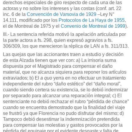
derechos especiales de giro respecto de cada una de las
actoras y no sobre los intereses y las costas (conf. art. 22
inc. 6 de la
Convención de Varsovia de 1929
–Ley N°
14.111, modificado por los
Protocolos de La Haya de 1955
,
el de Montreal de 1975 y el
Convenio de Montreal de 1999
).
III.- La sentencia referida motivó la apelación articulada por
la parte actora a fs. 298, quien expresó agravios a fs.
306/309, los que merecieron la réplica de LAN a fs. 311/313.
Las quejas que las accionantes traen a estudio y decisión
de esta Alzada tienen que ver con: a) La irrisoria suma
dispuesta por el Magistrado para compensar el daño
material, que no alcanza siquiera para reponer los artículos
extraviados; b) El
a quo
yerra en no efectuar un tratamiento
independiente del rubro “daño estético” del “daño moral”,
cuando siendo certera su existencia, se lo debió indemnizar
por separado para alcanzar una reparación integral; c) El
sentenciante no debió rechazar el rubro “pérdida de chance”
cuando se encuentra demostrado que la finalidad del viaje
se frustró ya que Florencia no pudo disfrutar del mismo; d)
Tampoco debió desestimar la indemnización pretendida
para compensar las molestias y gastos provocados por la
pérdida del equipaje por el evidente desgaste y falta de