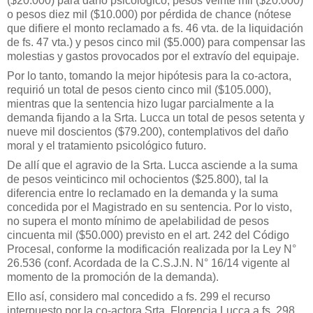
($20.000) para daño psicológico, pesos veinte mil ($20.000)
o pesos diez mil ($10.000) por pérdida de chance (nótese
que difiere el monto reclamado a fs. 46 vta. de la liquidación
de fs. 47 vta.) y pesos cinco mil ($5.000) para compensar las
molestias y gastos provocados por el extravío del equipaje.
Por lo tanto, tomando la mejor hipótesis para la co-actora,
requirió un total de pesos ciento cinco mil ($105.000),
mientras que la sentencia hizo lugar parcialmente a la
demanda fijando a la Srta. Lucca un total de pesos setenta y
nueve mil doscientos ($79.200), contemplativos del daño
moral y el tratamiento psicológico futuro.
De allí que el agravio de la Srta. Lucca asciende a la suma
de pesos veinticinco mil ochocientos ($25.800), tal la
diferencia entre lo reclamado en la demanda y la suma
concedida por el Magistrado en su sentencia. Por lo visto,
no supera el monto mínimo de apelabilidad de pesos
cincuenta mil ($50.000) previsto en el art. 242 del Código
Procesal, conforme la modificación realizada por la Ley N°
26.536 (conf. Acordada de la C.S.J.N. N° 16/14 vigente al
momento de la promoción de la demanda).
Ello así, considero mal concedido a fs. 299 el recurso
interpuesto por la co-actora Srta. Florencia Lucca a fs. 298