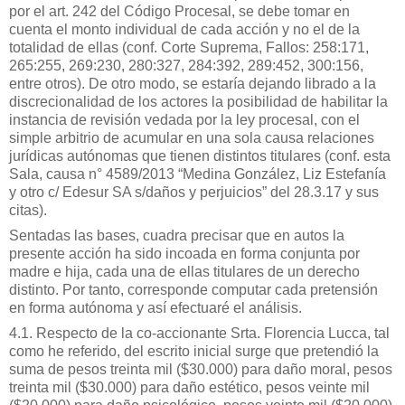
por el art. 242 del Código Procesal, se debe tomar en
cuenta el monto individual de cada acción y no el de la
totalidad de ellas (conf. Corte Suprema, Fallos: 258:171,
265:255, 269:230, 280:327, 284:392, 289:452, 300:156,
entre otros). De otro modo, se estaría dejando librado a la
discrecionalidad de los actores la posibilidad de habilitar la
instancia de revisión vedada por la ley procesal, con el
simple arbitrio de acumular en una sola causa relaciones
jurídicas autónomas que tienen distintos titulares (conf. esta
Sala, causa n° 4589/2013 “Medina González, Liz Estefanía
y otro c/ Edesur SA s/daños y perjuicios” del 28.3.17 y sus
citas).
Sentadas las bases, cuadra precisar que en autos la
presente acción ha sido incoada en forma conjunta por
madre e hija, cada una de ellas titulares de un derecho
distinto. Por tanto, corresponde computar cada pretensión
en forma autónoma y así efectuaré el análisis.
4.1. Respecto de la co-accionante Srta. Florencia Lucca, tal
como he referido, del escrito inicial surge que pretendió la
suma de pesos treinta mil ($30.000) para daño moral, pesos
treinta mil ($30.000) para daño estético, pesos veinte mil