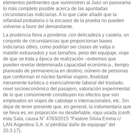
elementos pertinentes que suministren al Juez un panorama
lo más completo posible acerca de las apuntadas
circunstancias indiciarias. A lo que cabe añadir que la
orfandad probatoria o la escasez de la prueba no pueden
volverse a favor del demandante.
La prudencia lleva a ponderar, con delicadeza y cautela, un
conjunto de circunstancias que proporcionan bases
indiciarias útiles, como podrían ser clases de valija o
maletín extraviados y sus tamaños, peso del equipaje, viaje
de que se trata y época de realización –extremos que
pueden revelar determinada capacidad económica-, tiempo
planeado de permanencia en destino, número de personas
que conforman el núcleo familiar viajero, finalidad
meramente turística o esencialmente laboral del traslado,
nivel socioeconómico del pasajero, valoración experimental
de lo que comúnmente constituyen los efectos que son
empleados en viajes de cabotaje o internacionales, etc. Sin
dejar de tener presente que, en general, la indumentaria que
se lleva es, en proporción no desdeñable, ropa usada (confr.
esta Sala, causa N° 4783/2015 “Pastore Silvia Emma c/
LAN Argentina S.A. s/ pérdida/ daño de equipaje” del
20.3.17).