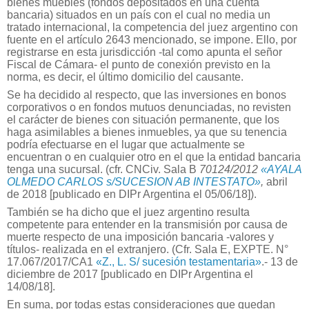
bienes muebles (fondos depositados en una cuenta
bancaria) situados en un país con el cual no media un
tratado internacional, la competencia del juez argentino con
fuente en el artículo 2643 mencionado, se impone. Ello, por
registrarse en esta jurisdicción -tal como apunta el señor
Fiscal de Cámara- el punto de conexión previsto en la
norma, es decir, el último domicilio del causante.
Se ha decidido al respecto, que las inversiones en bonos
corporativos o en fondos mutuos denunciadas, no revisten
el carácter de bienes con situación permanente, que los
haga asimilables a bienes inmuebles, ya que su tenencia
podría efectuarse en el lugar que actualmente se
encuentran o en cualquier otro en el que la entidad bancaria
tenga una sucursal. (cfr. CNCiv. Sala B
70124/2012
«AYALA
OLMEDO CARLOS s/SUCESION AB INTESTATO»
,
abril
de 2018 [publicado en DIPr Argentina el 05/06/18]).
También se ha dicho que el juez argentino resulta
competente para entender en la transmisión por causa de
muerte respecto de una imposición bancaria -valores y
títulos- realizada en el extranjero. (Cfr. Sala E, EXPTE. N°
17.067/2017/CA1
«Z., L. S/ sucesión testamentaria»
.- 13 de
diciembre de 2017 [publicado en DIPr Argentina el
14/08/18].
En suma, por todas estas consideraciones que quedan