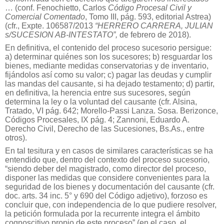
… (conf. Fenochietto, Carlos
Código Procesal Civil y
Comercial Comentado
, Tomo III, pág. 593, editorial Astrea)
(cfr., Expte. 106587/2013
“HERRERO CARRERA, JULIAN
s/SUCESION AB-INTESTATO”,
de febrero de 2018).
En definitiva, el contenido del proceso sucesorio persigue:
a) determinar quiénes son los sucesores; b) resguardar los
bienes, mediante medidas conservatorias y de inventario,
fijándolos así como su valor; c) pagar las deudas y cumplir
las mandas del causante, si ha dejado testamento; d) partir,
en definitiva, la herencia entre sus sucesores, según
determina la ley o la voluntad del causante (cfr. Alsina,
Tratado, VI pág. 642; Morello-Passi Lanza. Sosa. Berizonce,
Códigos Procesales, IX pág. 4; Zannoni, Eduardo A.
Derecho Civil, Derecho de las Sucesiones, Bs.As., entre
otros).
En tal tesitura y en casos de similares características se ha
entendido que, dentro del contexto del proceso sucesorio,
“siendo deber del magistrado, como director del proceso,
disponer las medidas que considere convenientes para la
seguridad de los bienes y documentación del causante (cfr.
doc. arts. 34 inc. 5° y 690 del Código adjetivo), forzoso es
concluir que, con independencia de lo que pudiere resolver,
la petición formulada por la recurrente integra el ámbito
cognoscitivo propio de este proceso” (en el caso, el