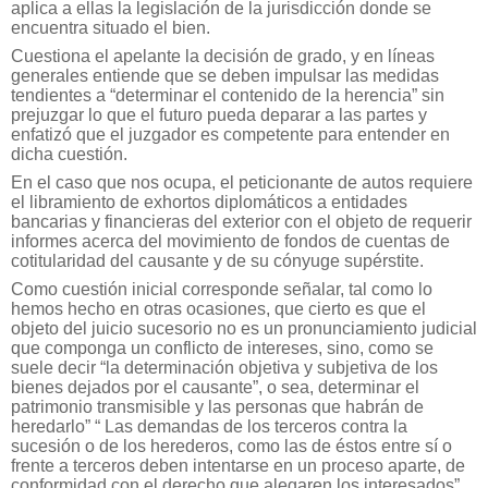
aplica a ellas la legislación de la jurisdicción donde se
encuentra situado el bien.
Cuestiona el apelante la decisión de grado, y en líneas
generales entiende que se deben impulsar las medidas
tendientes a “determinar el contenido de la herencia” sin
prejuzgar lo que el futuro pueda deparar a las partes y
enfatizó que el juzgador es competente para entender en
dicha cuestión.
En el caso que nos ocupa, el peticionante de autos requiere
el libramiento de exhortos diplomáticos a entidades
bancarias y financieras del exterior con el objeto de requerir
informes acerca del movimiento de fondos de cuentas de
cotitularidad del causante y de su cónyuge supérstite.
Como cuestión inicial corresponde señalar, tal como lo
hemos hecho en otras ocasiones, que cierto es que el
objeto del juicio sucesorio no es un pronunciamiento judicial
que componga un conflicto de intereses, sino, como se
suele decir “la determinación objetiva y subjetiva de los
bienes dejados por el causante”, o sea, determinar el
patrimonio transmisible y las personas que habrán de
heredarlo” “ Las demandas de los terceros contra la
sucesión o de los herederos, como las de éstos entre sí o
frente a terceros deben intentarse en un proceso aparte, de
conformidad con el derecho que alegaren los interesados”