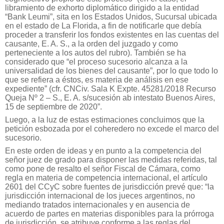
libramiento de exhorto diplomático dirigido a la entidad
“Bank Leumi”, sita en los Estados Unidos, Sucursal ubicada
en el estado de La Florida, a fin de notificarle que debía
proceder a transferir los fondos existentes en las cuentas del
causante, E. A. S., a la orden del juzgado y como
perteneciente a los autos del rubro). También se ha
considerado que “el proceso sucesorio alcanza a la
universalidad de los bienes del causante”, por lo que todo lo
que se refiera a éstos, es materia de análisis en ese
expediente” (cfr. CNCiv.
Sala K Expte.
45281/2018 Recurso
Queja Nº 2 – S., E. A. s/sucesión ab intestato Buenos Aires,
15 de septiembre de 2020”.
Luego, a la luz de estas estimaciones concluimos que la
petición esbozada por el coheredero no excede el marco del
sucesorio.
En este orden de ideas y en punto a la competencia del
señor juez de grado para disponer las medidas referidas, tal
como pone de resalto el señor Fiscal de Cámara, como
regla en materia de competencia internacional, el artículo
2601 del CCyC sobre fuentes de jurisdicción prevé que: “la
jurisdicción internacional de los jueces argentinos, no
mediando tratados internacionales y en ausencia de
acuerdo de partes en materias disponibles para la prórroga
de jurisdicción, se atribuye conforme a las reglas del