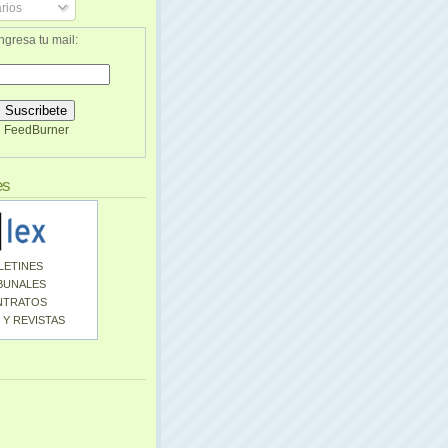
rios
ngresa tu mail:
FeedBurner
es
LETINES
BUNALES
NTRATOS
 Y REVISTAS