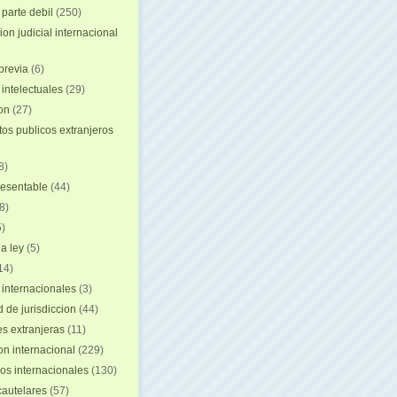
 parte debil
(250)
on judicial internacional
previa
(6)
intelectuales
(29)
ion
(27)
s publicos extranjeros
8)
resentable
(44)
8)
)
a ley
(5)
14)
 internacionales
(3)
 de jurisdiccion
(44)
es extranjeras
(11)
on internacional
(229)
os internacionales
(130)
autelares
(57)