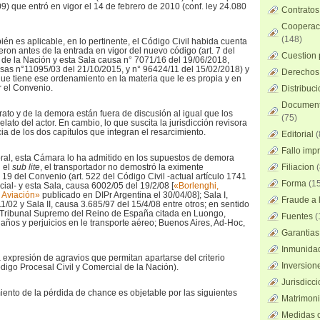
9) que entró en vigor el 14 de febrero de 2010 (conf. ley 24.080
Contratos
Cooperaci
(148)
bién es aplicable, en lo pertinente, el Código Civil habida cuenta
ron antes de la entrada en vigor del nuevo código (art. 7 del
Cuestion 
 de la Nación y esta Sala causa n° 7071/16 del 19/06/2018,
causas n°11095/03 del 21/10/2015, y n° 96424/11 del 15/02/2018) y
Derechos 
 que tiene ese ordenamiento en la materia que le es propia y en
r el Convenio.
Distribuc
Documento
rato y de la demora están fuera de discusión al igual que los
(75)
elato del actor. En cambio, lo que suscita la jurisdicción revisora
a de los dos capítulos que integran el resarcimiento.
Editorial
(
Fallo imp
ral, esta Cámara lo ha admitido en los supuestos de demora
 el
sub lite
, el transportador no demostró la eximente
Filiacion
(
o 19 del Convenio (art. 522 del Código Civil -actual artículo 1741
Forma
(15
ial- y esta Sala, causa 6002/05 del 19/2/08 [
«Borlenghi,
 Aviación»
publicado en DIPr Argentina el 30/04/08]; Sala I,
Fraude a l
/02 y Sala II, causa 3.685/97 del 15/4/08 entre otros; en sentido
el Tribunal Supremo del Reino de España citada en Luongo,
Fuentes
(
daños y perjuicios en le transporte aéreo; Buenos Aires, Ad-Hoc,
Garantias
Inmunidad
expresión de agravios que permitan apartarse del criterio
Inversion
digo Procesal Civil y Comercial de la Nación).
Jurisdicci
iento de la pérdida de chance es objetable por las siguientes
Matrimoni
Medidas c