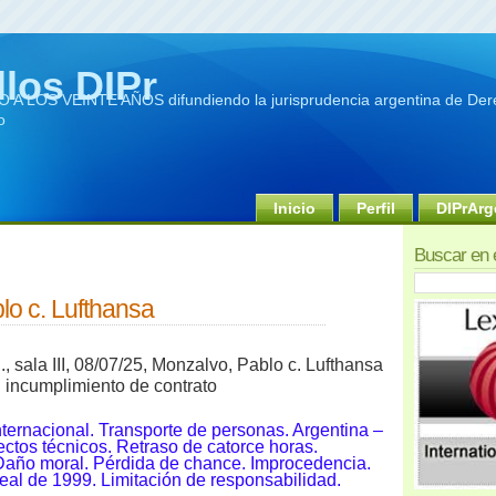
llos DIPr
A LOS VEINTE AÑOS difundiendo la jurisprudencia argentina de Dere
o
Inicio
Perfil
DIPrArg
Buscar en 
lo c. Lufthansa
 sala III,
08/07/25,
Monzalvo, Pablo c. Lufthansa
. incumplimiento de contrato
nternacional. Transporte de personas. Argentina –
ctos técnicos. Retraso de catorce horas.
Daño moral. Pérdida de chance. Improcedencia.
al de 1999. Limitación de responsabilidad.