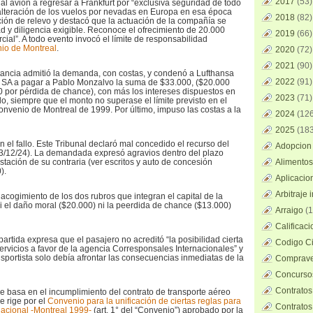
2017
(53)
 al avión a regresar a Frankfurt por “exclusiva seguridad de todo
 alteración de los vuelos por nevadas en Europa en esa época
2018
(82)
ación de relevo y destacó que la actuación de la compañía se
ad y diligencia exigible. Reconoce el ofrecimiento de 20.000
2019
(66)
ial”. A todo evento invocó el límite de responsabilidad
io de Montreal
.
2020
(72)
2021
(90)
stancia admitió la demanda, con costas, y condenó a Lufthansa
2022
(91)
SA a pagar a Pablo Monzalvo la suma de $33.000, ($20.000
 por pérdida de chance), con más los intereses dispuestos en
2023
(71)
lo, siempre que el monto no superase el límite previsto en el
Convenio de Montreal de 1999. Por último, impuso las costas a la
2024
(126
2025
(183
 el fallo. Este Tribunal declaró mal concedido el recurso del
Adopcion 
l 3/12/24). La demandada expresó agravios dentro del plazo
stación de su contraria (ver escritos y auto de concesión
Alimentos
).
Aplicacio
Arbitraje 
acogimiento de los dos rubros que integran el capital de la
 el daño moral ($20.000) ni la peerdida de chance ($13.000)
Arraigo
(1
Calificac
artida expresa que el pasajero no acreditó “la posibilidad cierta
Codigo Ci
ervicios a favor de la agencia Corresponsales Internacionales” y
nsportista solo debía afrontar las consecuencias inmediatas de la
Comprave
Concursos
Contratos
e basa en el incumplimiento del contrato de transporte aéreo
e rige por el
Convenio para la unificación de ciertas reglas para
Contratos
rnacional -Montreal 1999-
(art. 1° del “Convenio”) aprobado por la