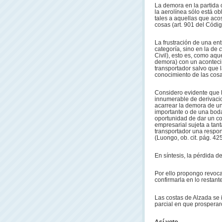
La demora en la partida 
la aerolínea sólo está ob
tales a aquellas que aco
cosas (art. 901 del Código
La frustración de una en
categoría, sino en la de
Civil), esto es, como aq
demora) con un acontecimi
transportador salvo que 
conocimiento de las cosas
Considero evidente que l
innumerable de derivaci
acarrear la demora de un 
importante o de una boda,
oportunidad de dar un co
empresarial sujeta a tant
transportador una respon
(Luongo, ob. cit. pág. 425
En síntesis, la pérdida d
Por ello propongo revoca
confirmarla en lo restant
Las costas de Alzada se
parcial en que prosperaro