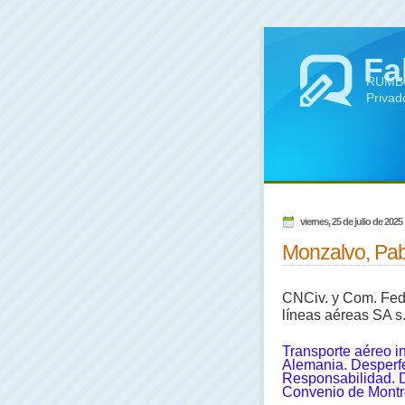
Fa
RUMBO 
Privad
viernes, 25 de julio de 2025
Monzalvo, Pab
CNCiv. y Com. Fed.,
líneas aéreas SA s
Transporte aéreo i
Alemania. Desperfe
Responsabilidad. 
Convenio de Montre