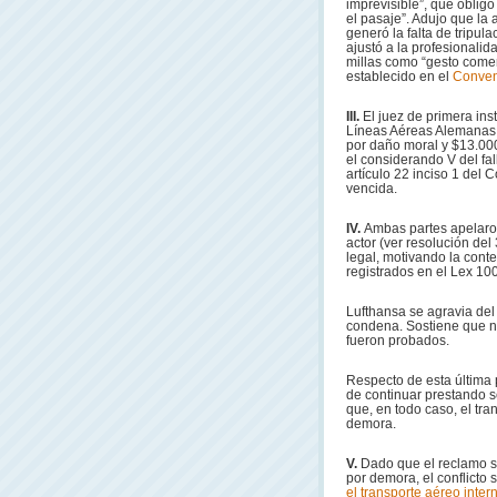
imprevisible”, que obligó
el pasaje”. Adujo que la
generó la falta de tripul
ajustó a la profesionalid
millas como “gesto comerc
establecido en el
Conven
III.
El juez de primera in
Líneas Aéreas Alemanas 
por daño moral y $13.000
el considerando V del fal
artículo 22 inciso 1 del 
vencida.
IV.
Ambas partes apelaron
actor (ver resolución de
legal, motivando la conte
registrados en el Lex 100
Lufthansa se agravia del 
condena. Sostiene que ni
fueron probados.
Respecto de esta última p
de continuar prestando s
que, en todo caso, el tra
demora.
V.
Dado que el reclamo s
por demora, el conflicto s
el transporte aéreo inte