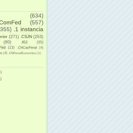
(634)
yComFed
(557)
(355)
.1 instancia
erior
(271)
.CSJN
(253)
(80)
.IGJ
(35)
Fed
(13)
.CNCasPenal
(4)
ec
(4)
.CNPenalEconomico
(1)
)
)