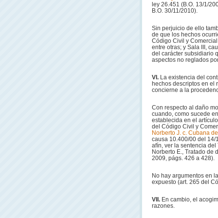
ley 26.451 (B.O. 13/1/200
B.O. 30/11/2010).
Sin perjuicio de ello tam
de que los hechos ocurrie
Código Civil y Comercial
entre otras; y Sala III, 
del carácter subsidiario
aspectos no reglados po
VI.
La existencia del cont
hechos descriptos en el r
concierne a la procedenci
Con respecto al daño mo
cuando, como sucede en
establecida en el artícul
del Código Civil y Comerc
Norberto J. c. Cubana de
causa 10.400/00 del 14/11
afín, ver la sentencia d
Norberto E., Tratado de 
2009, págs. 426 a 428).
No hay argumentos en la 
expuesto (art. 265 del Có
VII.
En cambio, el acogim
razones.