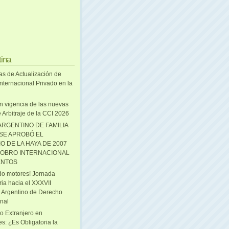
tina
as de Actualización de
nternacional Privado en la
n vigencia de las nuevas
 Arbitraje de la CCI 2026
ARGENTINO DE FAMILIA
 SE APROBÓ EL
O DE LA HAYA DE 2007
OBRO INTERNACIONAL
ENTOS
o motores! Jornada
ria hacia el XXXVII
 Argentino de Derecho
onal
o Extranjero en
s: ¿Es Obligatoria la