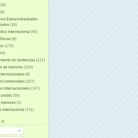
(26)
(4)
nes Extracontractuales
onales
(18)
lico internacional
(65)
fisicas
(8)
ion
(175)
44)
iento de sentencias
(121)
on de menores
(155)
nternacionales
(8)
es comerciales
(207)
s internacionales
(147)
 credito
(59)
e menores
(1)
e internacional
(711)
 a
s