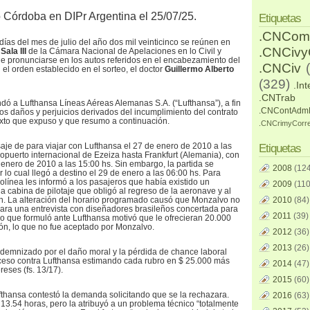
o Córdoba en DIPr Argentina el 25/07/25.
Etiquetas
.CNCom
días del mes de julio del año dos mil veinticinco se reúnen en
.CNCiv
a
Sala III
de la Cámara Nacional de Apelaciones en lo Civil y
de pronunciarse en los autos referidos en el encabezamiento del
.CNCiv
el orden establecido en el sorteo, el doctor
Guillermo Alberto
(329)
.Int
.CNTrab
ó a Lufthansa Líneas Aéreas Alemanas S.A. (“Lufthansa”), a fin
.CNContAdm
os daños y perjuicios derivados del incumplimiento del contrato
exto que expuso y que resumo a continuación.
.CNCrimyCorr
je de para viajar con Lufthansa el 27 de enero de 2010 a las
Etiquetas
opuerto internacional de Ezeiza hasta Frankfurt (Alemania), con
 enero de 2010 a las 15:00 hs. Sin embargo, la partida se
2008
(124
lo cual llegó a destino el 29 de enero a las 06:00 hs. Para
aerolínea les informó a los pasajeros que había existido un
2009
(110
la cabina de pilotaje que obligó al regreso de la aeronave y al
ón. La alteración del horario programado causó que Monzalvo no
2010
(84)
para una entrevista con diseñadores brasileños concertada para
2011
(39)
mo que formuló ante Lufthansa motivó que le ofrecieran 20.000
n, lo que no fue aceptado por Monzalvo.
2012
(36)
2013
(26)
indemnizado por el daño moral y la pérdida de chance laboral
oceso contra Lufthansa estimando cada rubro en $ 25.000 más
2014
(47)
reses (fs. 13/17).
2015
(60)
Lufthansa contestó la demanda solicitando que se la rechazara.
2016
(63)
3.54 horas, pero la atribuyó a un problema técnico “totalmente