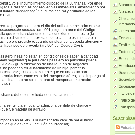
constituyó el incumplimiento culposo de la Lufthansa. Por ende,
Menores
ligada a resarcir las
consecuencias inmediatas
, entendiendo por
stumbran suceder según el curso natural y ordinario de las
Mercosur
 Civil).
Obligacio
Internaci
trevista programada para el día del arribo no encuadra en esa
consecuencia mediata
, (art. 901, segunda parte del Código
Orden pub
uella que resulta solamente de la conexión de un hecho (la
ento distinto (la entrevista), por lo cual no es imputable al
Personas 
las hubiere previsto o, cuando empleando la debida atención y
Pesificac
, haya podido preverla (art. 904 del Código Civil).
Poderes
(
as aerolíneas no están en condiciones de saber la cantidad
Reconocim
ones negativas que para cada pasajero en particular puede
vuelo (v.gr. la frustración de una reunión de negocios
Restituci
 no poder asistir al nacimiento de un hijo, perder la
ncierto, etc.). Y no es razonable que en una actividad
Seguros i
as variaciones como es la del transporte aéreo, se le imponga al
Sociedad
sabilidad que no se le impone al transportador terrestre
 y ss.).
Sucesione
Titulos de
e chance debe ser excluida del resarcimiento.
Trafico d
r la sentencia en cuanto admitió la perdida de chance y
Transport
e que fue materia de agravio.
Suscribirse
 imponen en el 50% a la demandada vencida por el modo
n las quejas (art. 71 del Código Procesal).
Entrada