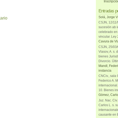
Inscripci
Entradas p
Solá, Jorge V
ario
CSJN, 12/11/9
sucesión ab i
celebrado en 
vincular. Ley
Cavura de Vla
CSJN, 25/03/6
Vlasov, A. s. 
bienes Jurisd
Divorcio. Últi
Mandl, Federi
instancia
CNCiv., sala 
Federico A. M
internacional
10. Bienes in
Gómez, Carlo
Juz. Nac. Civ
Carlos L. s. 
internacional
causante en 