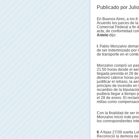
Publicado por Juli
En Buenos Aires, a los 8 
Acuerdo los jueces de l
Comercial Federal a fin 
acta; de conformidad con 
Antelo
dijo:
I
. Pablo Monzalvo demand
de ser indemnizado por l
de transporte en el cont
Monzalvo compró un pasa
21:50 horas desde el aer
llegada prevista el 28 de
demoró catorce horas por 
justificar el retraso, la 
principio de incendio en 
recambio de la tripulaci
pudiera llegar a tiempo 
el 28 de enero. El recla
millas como compensació
Con la finalidad de ser 
Monzalvo inició este pr
los correspondientes inte
II
. A fojas 27/39 vuelta 
Reconoció la demora de 1