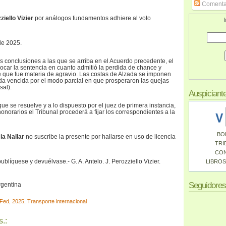
Comenta
ziello Vizier
por análogos fundamentos adhiere al voto
I
de 2025.
as conclusiones a las que se arriba en el Acuerdo precedente, el
ocar la sentencia en cuanto admitió la perdida de chance y
te que fue materia de agravio. Las costas de Alzada se imponen
a vencida por el modo parcial en que prosperaron las quejas
sal).
Auspiciant
e se resuelve y a lo dispuesto por el juez de primera instancia,
norarios el Tribunal procederá a fijar los correspondientes a la
BO
ia Nallar
no suscribe la presente por hallarse en uso de licencia
TRI
CO
ublíquese y devuélvase.- G. A. Antelo. J. Perozziello Vizier.
LIBROS
Seguidores
rgentina
Fed
,
2025
,
Transporte internacional
.: