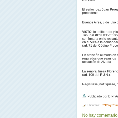
Así voto.
El señor juez
Juan Peroz
precedente.
Buenos Aires, 8 de julio 
VISTO:
lo deliberado y l
Tribunal
RESUELVE:
rev
confirmarla en lo restan
en el 50% a la demandad
(art. 71 del Código Proce
En atención al modo en qu
regulados que sean los ho
actuación de Alzada.
La señora Jueza
Florenc
(art. 109 del R.J.N.).
Regístrese, notifíquese, p
Publicado por DIPr A
Etiquetas:
.CNCivyCom
No hay comentarios