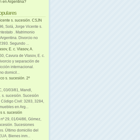
ón en Argentina?
opulares
icente s. sucesión. CSJN
6, Solá, Jorge Vicente s.
ntestato . Matrimonio
Argentina. Divorcio no
 2393. Segundo ...
sov, E. c. Vlasov, A.
0, Cavura de Vlasov, E. c.
divorcio y separación de
icción internacional.
mo domicil...
co s. sucesión. 2º
C, 03/03/81, Mandl,
. s. sucesión. Sucesión
. Código Civil: 3283, 3284,
muebles en Arg...
s s. sucesión
. nº 29, 01/04/86, Gómez,
sucesión. Sucesiones
es. Último domicilio del
EUA. Bienes inm...