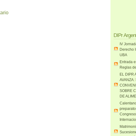
ario
DIPr Argen
IV Jornad
Derecho I
UBA
Entrada e
Reglas de
EL DIPR 
AVANZA:
CONVENI
SOBRE C
DE ALIM
Calentand
preparato
Congreso
Internaci
Matrimoni
Sucesione