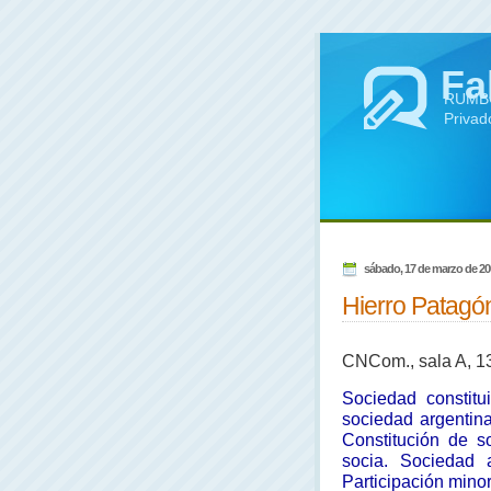
Fa
RUMBO 
Privad
sábado, 17 de marzo de 20
Hierro Patagó
CNCom., sala A, 13
Sociedad constitu
sociedad argentina
Constitución de s
socia. S
ociedad a
Participación minori