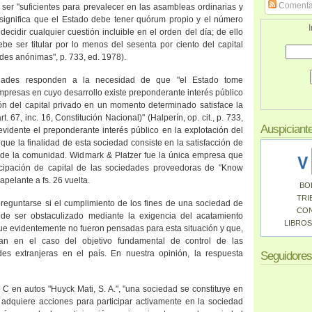
Comenta
ser "suficientes para prevalecer en las asambleas ordinarias y
l significa que el Estado debe tener quórum propio y el número
I
decidir cualquier cuestión incluible en el orden del día; de ello
be ser titular por lo menos del sesenta por ciento del capital
ades anónimas", p. 733, ed. 1978).
edades responden a la necesidad de que "el Estado tome
empresas en cuyo desarrollo existe preponderante interés público
ión del capital privado en un momento determinado satisface la
t. 67, inc. 16, Constitución Nacional)" (Halperín, op. cit., p. 733,
Auspiciant
evidente el preponderante interés público en la explotación del
 que la finalidad de esta sociedad consiste en la satisfacción de
l de la comunidad. Widmark & Platzer fue la única empresa que
ticipación de capital de las sociedades proveedoras de "Know
apelante a fs. 26 vuelta.
BO
TRI
eguntarse si el cumplimiento de los fines de una sociedad de
CO
uede ser obstaculizado mediante la exigencia del acatamiento
LIBROS
que evidentemente no fueron pensadas para esta situación y que,
ían en el caso del objetivo fundamental de control de las
des extranjeras en el país. En nuestra opinión, la respuesta
Seguidores
 C en autos "Huyck Mati, S. A.", "una sociedad se constituye en
 adquiere acciones para participar activamente en la sociedad