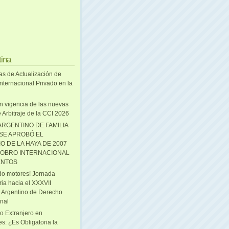
tina
as de Actualización de
nternacional Privado en la
n vigencia de las nuevas
 Arbitraje de la CCI 2026
ARGENTINO DE FAMILIA
 SE APROBÓ EL
O DE LA HAYA DE 2007
OBRO INTERNACIONAL
ENTOS
o motores! Jornada
ria hacia el XXXVII
 Argentino de Derecho
onal
o Extranjero en
s: ¿Es Obligatoria la