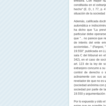
emisora. Con mayor raz
constituida en el extran
hecho" (E. D., t. 77, p.
situación de la sociedad
Además, calificada doctr
automática e indiscrimin
ha dicho que "La previs
particular debe operars
que "... no parece que r
de interés del ente em
accionistas..." (Fargosi,
19.550", publicada en
L
sala C del tribunal en el
342), en el caso de soci
art. 123 de la ley de s
extranjero concurre a su
control de derecho o s
activamente con sus ac
revelador de que no es u
(sociedad anónima con par
sociedad por parte de la 
19.550 y argumentación 
Por lo expuesto y oído el
exige que se acredite la