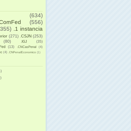
(634)
yComFed
(556)
(355)
.1 instancia
erior
(271)
.CSJN
(253)
(80)
.IGJ
(35)
Fed
(13)
.CNCasPenal
(4)
ec
(4)
.CNPenalEconomico
(1)
)
)