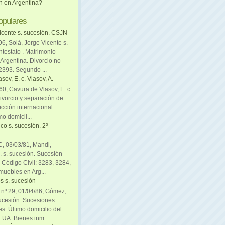
ón en Argentina?
opulares
icente s. sucesión. CSJN
6, Solá, Jorge Vicente s.
ntestato . Matrimonio
Argentina. Divorcio no
 2393. Segundo ...
sov, E. c. Vlasov, A.
0, Cavura de Vlasov, E. c.
divorcio y separación de
icción internacional.
mo domicil...
co s. sucesión. 2º
C, 03/03/81, Mandl,
. s. sucesión. Sucesión
. Código Civil: 3283, 3284,
muebles en Arg...
s s. sucesión
. nº 29, 01/04/86, Gómez,
sucesión. Sucesiones
es. Último domicilio del
EUA. Bienes inm...