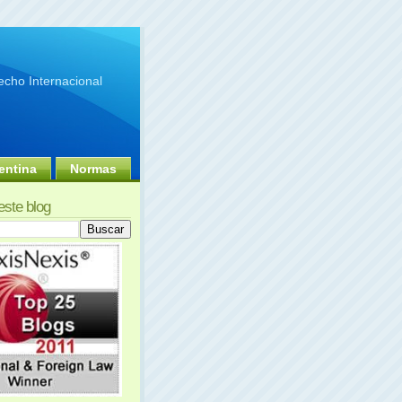
cho Internacional
entina
Normas
este blog