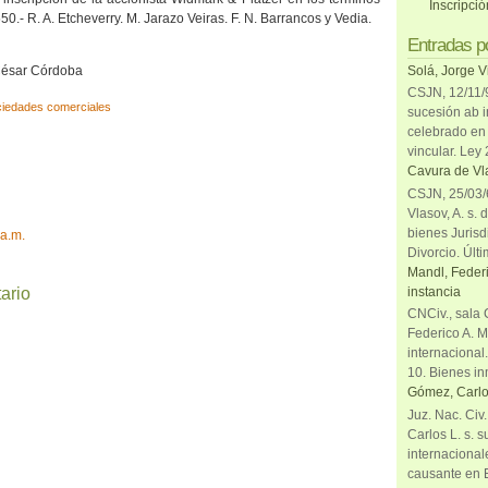
Inscripci
550.- R. A. Etcheverry. M. Jarazo Veiras. F. N. Barrancos y Vedia.
Entradas p
 César Córdoba
Solá, Jorge V
CSJN, 12/11/9
iedades comerciales
sucesión ab i
celebrado en 
vincular. Ley
Cavura de Vla
CSJN, 25/03/6
Vlasov, A. s. 
bienes Jurisd
 a.m.
Divorcio. Últi
Mandl, Federi
instancia
ario
CNCiv., sala 
Federico A. M
internacional
10. Bienes in
Gómez, Carlo
Juz. Nac. Civ
Carlos L. s. 
internacional
causante en 