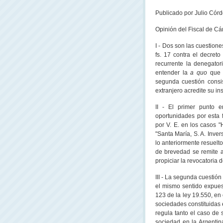
Publicado
por Julio Córd
Opinión del Fiscal de C
I - Dos son las cuestion
fs. 17 contra el decreto
recurrente la denegatori
entender la
a quo
que 
segunda cuestión consis
extranjero acredite su ins
II - El primer punto 
oportunidades por esta 
por V. E. en los casos "H
"Santa María, S. A. Inve
lo anteriormente resuelto
de brevedad se remite a
propiciar la revocatoria d
III - La segunda cuestió
el mismo sentido expuesto
123 de la ley 19.550, e
sociedades constituidas 
regula tanto el caso de 
sociedad en
la Argentin