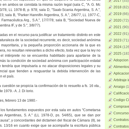
2017
(53)
e en ambos se constata la misma razón legal (sala C, "A. G. Mc
2018
(82)
/3/78,
LL
1978-B, p. 978; sala D, "Saab-Scania Argentina, S. A.",
2019
(66)
3; sala B, "Parker Hannifin Argentina, S. A.", 2/6/77,
LL
1977-C,
 Farmacéutica Arg., S.A.", 17/7/78; sala B, "Sociedad Nueva de
2020
(72)
ina IF, y de S.", 3/8/77).
2021
(90)
2022
(91)
das en el recurso para justificar un tratamiento distinto en este
naturaleza de la sociedad recurrente, es decir, sociedad anónima
2023
(71)
l mayoritaria, y la pequeña proporción accionaria de la que es
2024
(126
jera, no resultan relevantes a dicho efecto, toda vez que la ley no
2025
(183
 el intérprete no se encuentra habilitado para apartarse de la
Adopcion 
emás la condición de sociedad anónima con participación estatal
 tendría que impulsarla a no atacar disposiciones legales y su
Alimentos
dencial que tienden a resguardar la debida intervención de las
Aplicacio
n el país.
Arbitraje 
 cuestión se propicia la confirmación de lo resuelto a fs. 16 vta.,
Arraigo
(1
e 1979.- A. J. Di Iorio.
Calificac
Codigo Ci
res, febrero 13 de 1980.-
Comprave
o los fundamentos expuestos por esta sala en autos "Cometarsa
Concursos
s Argentinas, S. A." (
LL
1978-D, ps. 54/65), que se dan por
Contratos
causa", y concordantes del dictamen del fiscal de Cámara (II), se
fs. 13/16 en cuanto exige que se acompañe la escritura pública
Contratos