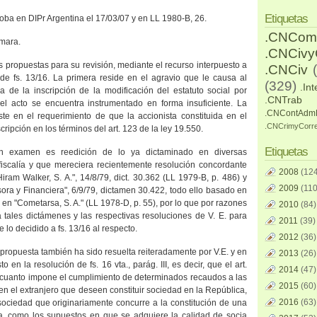
Etiquetas
oba en DIPr Argentina el 17/03/07 y
en LL 1980-B, 26.
.CNCom
ámara.
.CNCiv
es propuestas para su revisión, mediante el recurso interpuesto a
.CNCiv
 de fs. 13/16. La primera reside en el agravio que le causa al
(329)
.Int
a de la inscripción de la modificación del estatuto social por
.CNTrab
el acto se encuentra instrumentado en forma insuficiente. La
.CNContAdm
te en el requerimiento de que la accionista constituida en el
.CNCrimyCorr
cripción en los términos del art. 123 de la ley 19.550.
Etiquetas
en examen es reedición de lo ya dictaminado en diversas
fiscalía y que mereciera recientemente resolución concordante
2008
(124
iram Walker, S. A.", 14/8/79, dict. 30.362 (
LL
1979-B, p. 486) y
2009
(110
rsora y Financiera", 6/9/79, dictamen 30.422, todo ello basado en
 en "Cometarsa, S. A." (
LL
1978-D, p. 55), por lo que por razones
2010
(84)
 tales dictámenes y las respectivas resoluciones de V. E. para
2011
(39)
e lo decidido a fs. 13/16 al respecto.
2012
(36)
n propuesta también ha sido resuelta reiteradamente por V.E. y en
2013
(26)
 en la resolución de fs. 16 vta., parág. III, es decir, que el art.
2014
(47)
n cuanto impone el cumplimiento de determinados recaudos a las
2015
(60)
en el extranjero que deseen constituir sociedad en
la República
,
2016
(63)
sociedad que originariamente concurre a la constitución de una
a
, como los supuestos en que se adquiere la calidad de socia