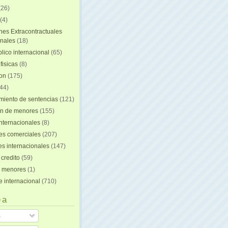
(26)
(4)
nes Extracontractuales
onales
(18)
lico internacional
(65)
fisicas
(8)
ion
(175)
44)
iento de sentencias
(121)
on de menores
(155)
nternacionales
(8)
es comerciales
(207)
s internacionales
(147)
 credito
(59)
e menores
(1)
e internacional
(710)
 a
s