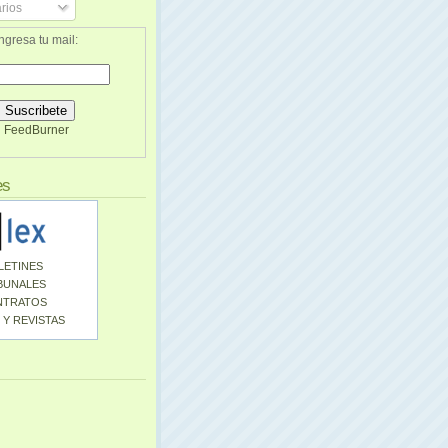
rios
ngresa tu mail:
FeedBurner
es
LETINES
BUNALES
NTRATOS
 Y REVISTAS