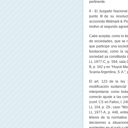
pertinente.
II - El Juzgado Nacional
punto III de su resoluc
accionista Widmark & Plat
motivo al segundo agravi
Cabe aceptar, como lo tien
de sociedades, que se r
que participe una socied
fundacional, como la o
sociedad ya constituida 
LL
1977-C, p. 594; sala C
B, p. 342 y en "Huyck Mati
Scania Argentina, S. A."
El art. 123 de la ley
modificación sustancia
interpretarse como toda
correcto ajuste a las co
(conf. CS en Fallos, t. 24
LL
104, p. 29-; caso "Mo
LL
1977-A, p. 448, entre
télesis de la normativ
decisiones a situacion
existentes en el país y ot