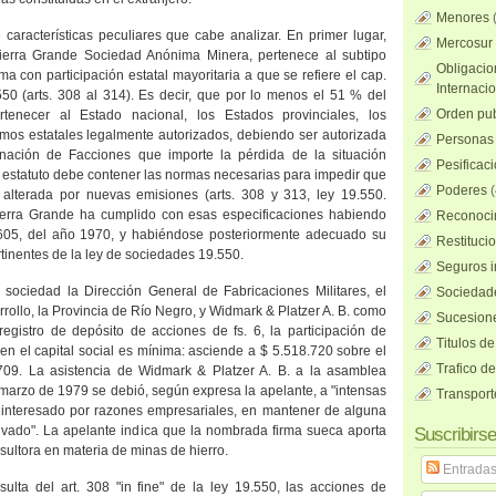
Menores
características peculiares que cabe analizar. En primer lugar,
Mercosur
ierra Grande Sociedad Anónima Minera, pertenece al subtipo
Obligacio
a con participación estatal mayoritaria a que se refiere el cap.
Internaci
9.550 (arts. 308 al 314). Es decir, que por lo menos el 51 % del
Orden pub
rtenecer al Estado nacional, los Estados provinciales, los
smos estatales legalmente autorizados, debiendo ser autorizada
Personas 
enación de Facciones que importe la pérdida de la situación
Pesificac
l estatuto debe contener las normas necesarias para impedir que
Poderes
(
alterada por nuevas emisiones (arts. 308 y 313, ley 19.550.
ierra Grande ha cumplido con esas especificaciones habiendo
Reconocim
.605, del año 1970, y habiéndose posteriormente adecuado su
Restituci
rtinentes de la ley de sociedades 19.550.
Seguros i
a sociedad
la Dirección General
de Fabricaciones Militares, el
Sociedad
rollo,
la Provincia
de Río Negro, y Widmark & Platzer A. B. como
Sucesione
registro de depósito de acciones de fs. 6, la participación de
Titulos de
 en el capital social es mínima: asciende a $ 5.518.720 sobre el
Trafico d
.709. La asistencia de Widmark & Platzer A. B. a la asamblea
 marzo de 1979 se debió, según expresa la apelante, a "intensas
Transport
o, interesado por razones empresariales, en mantener de alguna
ivado". La apelante indica que la nombrada firma sueca aporta
Suscribirse
sultora en materia de minas de hierro.
Entrada
ulta del art. 308 "in fine" de la ley 19.550, las acciones de