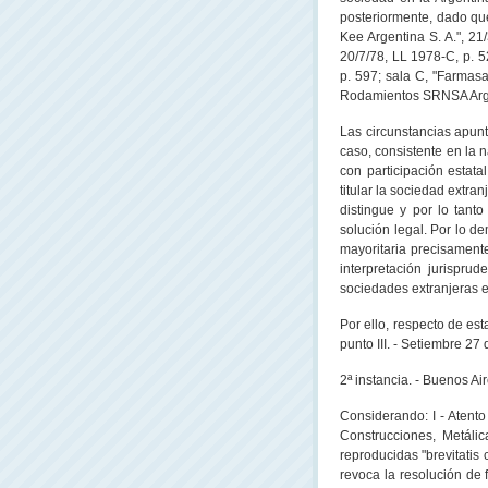
posteriormente, dado qu
Kee Argentina S. A.", 21
20/7/78,
LL
1978-C, p. 52
p. 597; sala C, "Farmasa
Rodamientos SRNSA Argent
Las circunstancias apunta
caso, consistente en la 
con participación estata
titular la sociedad extran
distingue y por lo tanto
solución legal. Por lo d
mayoritaria precisamente
interpretación jurispru
sociedades extranjeras e
Por ello, respecto de esta
punto III. - Setiembre 27 d
2ª instancia. - Buenos Ai
Considerando: I - Atent
Construcciones, Metálica
reproducidas "brevitatis 
revoca la resolución de 