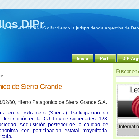
llos DIPr
A LOS VEINTE AÑOS difundiendo la jurisprudencia argentina de Dere
o
Inicio
Perfil
DIPrArg
Buscar en 
07
nico de Sierra Grande
/02/80, Hierro Patagónico de Sierra Grande S.A.
ida en el extranjero (Suecia). Participación en
. Inscripción en la IGJ. Ley de sociedades: 123.
ociedad. Adquisición posterior de la calidad de
nónima con participación estatal mayoritaria.
taria.