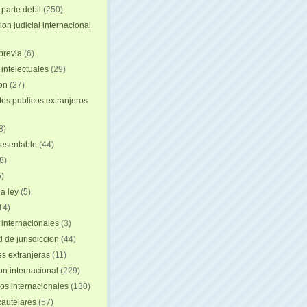
 parte debil
(250)
on judicial internacional
previa
(6)
intelectuales
(29)
ion
(27)
s publicos extranjeros
8)
resentable
(44)
8)
)
a ley
(5)
14)
 internacionales
(3)
 de jurisdiccion
(44)
es extranjeras
(11)
on internacional
(229)
os internacionales
(130)
autelares
(57)