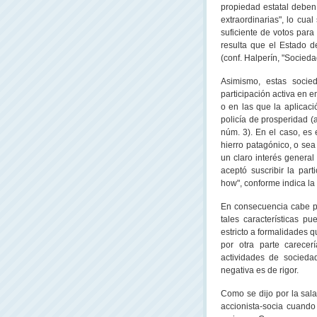
propiedad estatal deben 
extraordinarias", lo cua
suficiente de votos para 
resulta que el Estado de
(conf. Halperín, "Socied
Asimismo, estas soci
participación activa en 
o en las que la aplicac
policía de prosperidad (ar
núm. 3). En el caso, es 
hierro patagónico, o sea
un claro interés genera
aceptó suscribir la par
how", conforme indica la 
En consecuencia cabe pr
tales características p
estricto a formalidades 
por otra parte carecer
actividades de socieda
negativa es de rigor.
Como se dijo por la sala
accionista-socia cuando