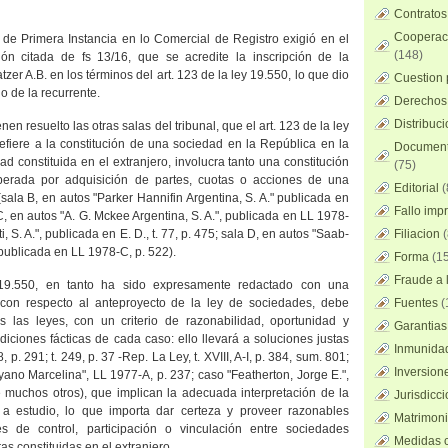
Contratos
Cooperaci
 de Primera Instancia en lo Comercial de Registro exigió en el
(148)
ión citada de fs 13/16, que se acredite la inscripción de la
zer A.B. en los términos del art. 123 de la ley 19.550, lo que dio
Cuestion 
o de la recurrente.
Derechos 
Distribuc
en resuelto las otras salas del tribunal, que el art. 123 de la ley
efiere a la constitución de una sociedad en
la República
en la
Documento
ad constituida en el extranjero, involucra tanto una constitución
(75)
perada por adquisición de partes, cuotas o acciones de una
Editorial
(
(sala B, en autos "Parker Hannifin Argentina, S. A." publicada en
Fallo imp
, en autos "A. G. Mckee Argentina, S. A.", publicada en
LL
1978-
, S. A.", publicada en E. D., t. 77, p. 475; sala D, en autos "Saab-
Filiacion
(
, publicada en
LL
1978-C, p. 522).
Forma
(15
Fraude a l
 19.550, en tanto ha sido expresamente redactado con una
l con respecto al anteproyecto de la ley de sociedades, debe
Fuentes
(
s las leyes, con un criterio de razonabilidad, oportunidad y
Garantias
ndiciones fácticas de cada caso: ello llevará a soluciones justas
Inmunidad
8, p. 291; t. 249, p. 37 -Rep.
La Ley
, t. XVIII, A-I, p. 384, sum. 801;
Inversion
yano Marcelina",
LL
1977-A, p. 237; caso "Featherton, Jorge E.",
 muchos otros), que implican la adecuada interpretación de la
Jurisdicci
a a estudio, lo que importa dar certeza y proveer razonables
Matrimoni
es de control, participación o vinculación entre sociedades
Medidas c
ras constituidas en el extranjero.