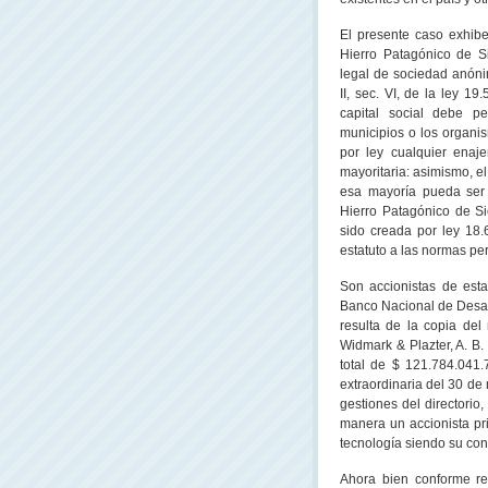
El presente caso exhibe 
Hierro Patagónico de S
legal de sociedad anónim
II, sec. VI, de la ley 1
capital social debe pe
municipios o los organi
por ley cualquier enaj
mayoritaria: asimismo, e
esa mayoría pueda ser 
Hierro Patagónico de S
sido creada por ley 18
estatuto a las normas pe
Son accionistas de est
Banco Nacional de Desar
resulta de la copia del 
Widmark & Plazter, A. B.
total de $ 121.784.041
extraordinaria del 30 de
gestiones del directori
manera un accionista pr
tecnología siendo su con
Ahora bien conforme res