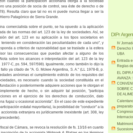
ón cuando la participación accionaria otorga a la sociedad
jero una posición de socia de control, sea éste de derecho o de
 478). Resulta claro que tal no es ni puede nunca llegar a ser la
 Hierro Patagónico de Sierra Grande.
ina comercialista sobre el punto, se ha opuesto a la aplicación
ada de las normas del art. 123 de la ley de sociedades. Así, se
DIPr Argen
ión del art. 123 en su aplicación a los tipos societarios en
e teniendo en consideración las peculiaridades de cada uno", y
IV Jornad
esponda a criterios de razonabilidad que se traslade a la esfera
Derecho I
isor las consecuencias que puedan afectar a alguno de los
UBA
 "Nota sobre los alcances e interpretación del art. 123 de la ley
Entrada e
L
1977-C, ps. 594, 597/598). Igualmente, como también lo dijo la
Reglas de
 fallo ya citado de "A. G. Mckee Argentina, S. A." (
LL
1978-B, p.
EL DIPR 
edades anónimas el cumplimiento estricto de los requisitos del
AVANZA:
ociedades, es necesario cuando la sociedad constituida en el
CONVENI
 fundación o posteriormente adquiere acciones que le otorgan el
SOBRE C
implemente de hecho, o sin adquirir tal posición, "participa
DE ALIM
ciones en el ejercicio de los derechos de conducción, dato
Calentand
na fugaz u ocasional accionista". En el caso de este expediente
preparato
ticipación estatal mayoritaria), la posibilidad de "conducir" a la
Congreso
accionista extranjera es jurídicamente inexistente (art. 308, ley
Internaci
precedente).
Matrimoni
 fiscal de Cámara, se revoca la resolución de fs. 13/16 en cuanto
Sucesione
 inscripción de la accionista Widmark & Platzer en los términos