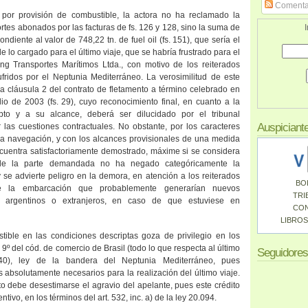
Comenta
o por provisión de combustible, la actora no ha reclamado la
rtes abonados por las facturas de fs. 126 y 128, sino la suma de
I
diente al valor de 748,22 tn. de fuel oil (fs. 151), que sería el
 lo cargado para el último viaje, que se habría frustrado para el
ng Transportes Marítimos Ltda., con motivo de los reiterados
ufridos por el Neptunia Mediterráneo. La verosimilitud de este
a cláusula 2 del contrato de fletamento a término celebrado en
io de 2003 (fs. 29), cuyo reconocimiento final, en cuanto a la
pto y a su alcance, deberá ser dilucidado por el tribunal
Auspiciant
 las cuestiones contractuales. No obstante, por los caracteres
la navegación, y con los alcances provisionales de una medida
encuentra satisfactoriamente demostrado, máxime si se considera
 de la parte demandada no ha negado categóricamente la
 se advierte peligro en la demora, en atención a los reiterados
BO
e la embarcación que probablemente generarían nuevos
TRI
 argentinos o extranjeros, en caso de que estuviese en
CO
LIBROS
stible en las condiciones descriptas goza de privilegio en los
. 9º del cód. de comercio de Brasil (todo lo que respecta al último
Seguidores
240), ley de la bandera del Neptunia Mediterráneo, pues
absolutamente necesarios para la realización del último viaje.
o debe desestimarse el agravio del apelante, pues este crédito
ntivo, en los términos del art. 532, inc. a) de la ley 20.094.