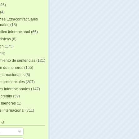
(26)
(4)
nes Extracontractuales
onales
(18)
lico internacional
(65)
fisicas
(8)
ion
(175)
44)
iento de sentencias
(121)
on de menores
(155)
nternacionales
(8)
es comerciales
(207)
s internacionales
(147)
 credito
(59)
e menores
(1)
e internacional
(711)
 a
s