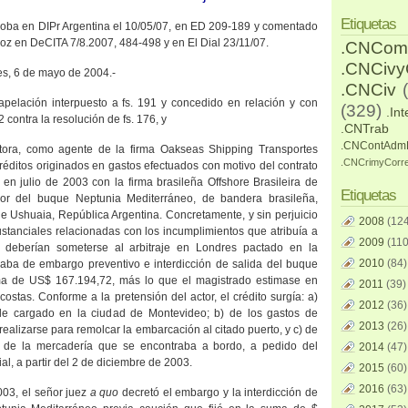
Etiquetas
doba en DIPr Argentina el 10/05/07, en ED 209-189 y comentado
ornoz en DeCITA 7/8.2007, 484-498 y en El Dial 23/11/07.
.CNCom
.CNCiv
res, 6 de mayo de 2004.-
.CNCiv
 apelación interpuesto a fs. 191 y concedido en relación y con
(329)
.Int
2 contra la resolución de fs. 176, y
.CNTrab
.CNContAdm
tora, como agente de la firma Oakseas Shipping Transportes
.CNCrimyCorr
créditos originados en gastos efectuados con motivo del contrato
en julio de 2003 con la firma brasileña Offshore Brasileira de
Etiquetas
vor del buque Neptunia Mediterráneo, de bandera brasileña,
de Ushuaia, República Argentina. Concretamente, y sin perjuicio
2008
(124
stanciales relacionadas con los incumplimientos que atribuía a
2009
(110
 deberían someterse al arbitraje en Londres pactado en la
2010
(84)
 traba de embargo preventivo e interdicción de salida del buque
a de US$ 167.194,72, más lo que el magistrado estimase en
2011
(39)
costas. Conforme a la pretensión del actor, el crédito surgía: a)
2012
(36)
le cargado en la ciudad de Montevideo; b) de los gastos de
2013
(26)
realizarse para remolcar la embarcación al citado puerto, y c) de
 de la mercadería que se encontraba a bordo, a pedido del
2014
(47)
ial, a partir del 2 de diciembre de 2003.
2015
(60)
2016
(63)
003, el señor juez
a quo
decretó el embargo y la interdicción de