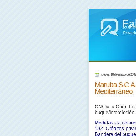
Fa
RUMBO 
Privad
jueves, 10 de mayo de 200
Maruba S.C.A.
Mediterráneo
CNCiv. y Com. Fed.
buque/interdicción
Medidas cautelare
532. Créditos privi
Bandera del buque.