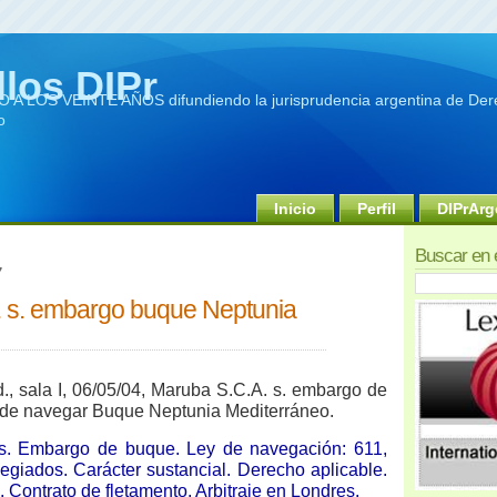
llos DIPr
A LOS VEINTE AÑOS difundiendo la jurisprudencia argentina de Dere
o
Inicio
Perfil
DIPrArg
Buscar en 
7
 s. embargo buque Neptunia
, sala I, 06/05/04, Maruba S.C.A. s. embargo de
 de navegar Buque Neptunia Mediterráneo.
s. Embargo de buque. Ley de navegación: 611,
legiados. Carácter sustancial. Derecho aplicable.
 Contrato de fletamento. Arbitraje en Londres.