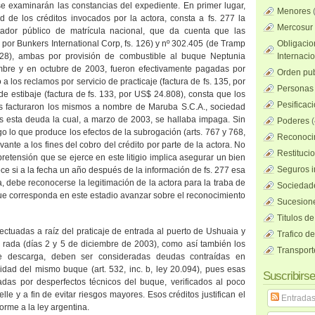
se examinarán las constancias del expediente. En primer lugar,
Menores
ad de los créditos invocados por la actora, consta a fs. 277 la
Mercosur
ntador público de matrícula nacional, que da cuenta que las
a por Bunkers International Corp, fs. 126) y nº 302.405 (de Tramp
Obligacio
128), ambas por provisión de combustible al buque Neptunia
Internaci
mbre y en octubre de 2003, fueron efectivamente pagadas por
Orden pub
 los reclamos por servicio de practicaje (factura de fs. 135, por
Personas 
e estibaje (factura de fs. 133, por US$ 24.808), consta que los
Pesificac
os facturaron los mismos a nombre de Maruba S.C.A., sociedad
os esta deuda la cual, a marzo de 2003, se hallaba impaga. Sin
Poderes
(
o lo que produce los efectos de la subrogación (arts. 767 y 768,
Reconocim
levante a los fines del cobro del crédito por parte de la actora. No
Restituci
pretensión que se ejerce en este litigio implica asegurar un bien
Seguros i
ce si a la fecha un año después de la información de fs. 277 esa
 debe reconocerse la legitimación de la actora para la traba de
Sociedad
que corresponda en este estadio avanzar sobre el reconocimiento
Sucesione
Titulos de
ectuadas a raíz del praticaje de entrada al puerto de Ushuaia y
Trafico d
la rada (días 2 y 5 de diciembre de 2003), como así también los
Transport
de descarga, deben ser consideradas deudas contraídas en
tilidad del mismo buque (art. 532, inc. b, ley 20.094), pues esas
Suscribirse
das por desperfectos técnicos del buque, verificados al poco
le y a fin de evitar riesgos mayores. Esos créditos justifican el
Entrada
rme a la ley argentina.