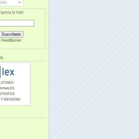
rios
ngresa tu mail:
FeedBurner
es
LETINES
BUNALES
NTRATOS
 Y REVISTAS