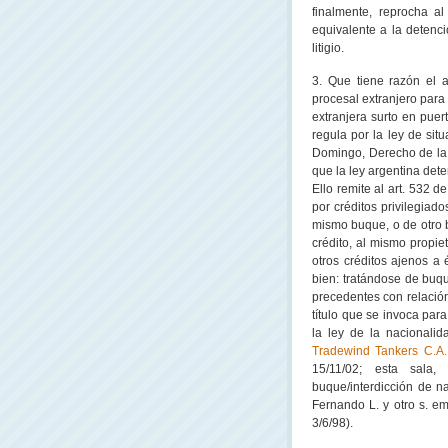
finalmente, reprocha al
equivalente a la detenc
litigio.
3. Que tiene razón el 
procesal extranjero par
extranjera surto en puer
regula por la ley de sit
Domingo, Derecho de
l
que la ley argentina det
Ello remite al art. 532 d
por créditos privilegiado
mismo buque, o de otro 
crédito, al mismo propie
otros créditos ajenos a 
bien: tratándose de buqu
precedentes con relación 
título que se invoca para
la ley de la nacionalid
Tradewind Tankers C.A.
15/11/02; esta sala
buque/interdicción de na
Fernando L. y otro s. e
3/6/98).