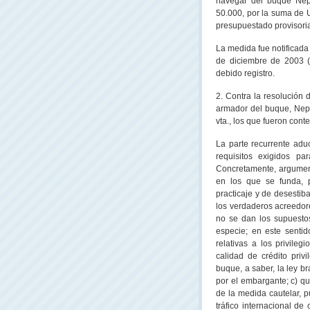
navegar del buque Nept
50.000, por la suma de 
presupuestado provisoria
La medida fue notificada
de diciembre de 2003 (
debido registro.
2. Contra la resolución 
armador del buque, Nep
vta., los que fueron conte
La parte recurrente adu
requisitos exigidos pa
Concretamente, argumenta
en los que se funda, 
practicaje y de desestib
los verdaderos acreedore
no se dan los supuestos
especie; en este sentid
relativas a los privile
calidad de crédito priv
buque, a saber, la ley b
por el embargante; c) qu
de la medida cautelar, 
tráfico internacional d