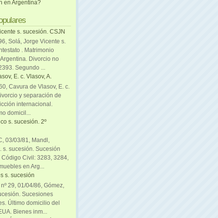
ón en Argentina?
opulares
icente s. sucesión. CSJN
6, Solá, Jorge Vicente s.
ntestato . Matrimonio
Argentina. Divorcio no
 2393. Segundo ...
sov, E. c. Vlasov, A.
0, Cavura de Vlasov, E. c.
divorcio y separación de
icción internacional.
mo domicil...
co s. sucesión. 2º
C, 03/03/81, Mandl,
. s. sucesión. Sucesión
. Código Civil: 3283, 3284,
muebles en Arg...
s s. sucesión
. nº 29, 01/04/86, Gómez,
sucesión. Sucesiones
es. Último domicilio del
EUA. Bienes inm...