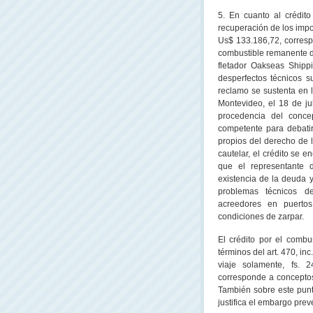
5. En cuanto al crédit
recuperación de los impo
Us$ 133.186,72, correspon
combustible remanente de
fletador Oakseas Shippi
desperfectos técnicos s
reclamo se sustenta en l
Montevideo, el 18 de jul
procedencia del conce
competente para debatir
propios del derecho de 
cautelar, el crédito se 
que el representante
existencia de la deuda y
problemas técnicos d
acreedores en puertos
condiciones de zarpar.
El crédito por el combu
términos del art. 470, inc
viaje solamente, fs. 
corresponde a conceptos 
También sobre este punt
justifica el embargo preve