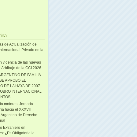
tina
as de Actualización de
nternacional Privado en la
n vigencia de las nuevas
 Arbitraje de la CCI 2026
ARGENTINO DE FAMILIA
 SE APROBÓ EL
O DE LA HAYA DE 2007
OBRO INTERNACIONAL
ENTOS
o motores! Jornada
ria hacia el XXXVII
 Argentino de Derecho
onal
o Extranjero en
s: ¿Es Obligatoria la