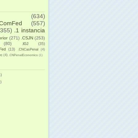
(634)
yComFed
(557)
(355)
.1 instancia
erior
(271)
.CSJN
(253)
(80)
.IGJ
(35)
Fed
(13)
.CNCasPenal
(4)
ec
(4)
.CNPenalEconomico
(1)
)
)