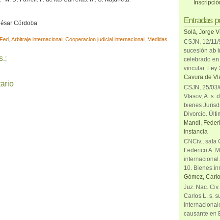
Inscripci
Entradas p
 César Córdoba
Solá, Jorge V
Fed
,
Arbitraje internacional
,
Cooperacion judicial internacional
,
Medidas
CSJN, 12/11/9
sucesión ab i
.:
celebrado en 
vincular. Ley
Cavura de Vla
ario
CSJN, 25/03/6
Vlasov, A. s. 
bienes Jurisd
Divorcio. Últi
Mandl, Federi
instancia
CNCiv., sala 
Federico A. M
internacional
10. Bienes in
Gómez, Carlo
Juz. Nac. Civ
Carlos L. s. 
internacional
causante en 