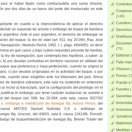
 juez el haber fijado como contracautela una suma irrisoria,
Contratos
ión por dos días de un barco del porte del involucrado en este
Cooperaci
(148)
Cuestion 
apelante en cuanto a la improcedencia de aplicar el derecho
a decidir un supuesto de arresto o embargo de buque de bandera
Derechos 
to argentino. Ante el juez argentino, el derecho de embargar se
Distribuc
uación del buque, la
lex rei sitae
(art. 611, ley 20.094; Ray, José
Documento
a Navegación
, Abeledo-Perrot, 1992, t. I, págs. 494/495), es decir
(75)
ermina en qué casos y bajo cuáles requisitos procede tal medida.
Editorial
(
e la ley de navegación, que contempla tres hipótesis, a saber: a)
s; b) por deudas contraídas en territorio nacional en utilidad del
Fallo imp
buque que pertenezca o haya pertenecido, cuando se originó el
Filiacion
(
tario; c) por deudas originadas en la actividad del buque, o por
Forma
(15
ésta, cuando sean exigibles ante los tribunales del país. Ahora
es de bandera extranjera, esta sala ha sostenido en anteriores
Fraude a l
al inciso a) transcripto, que la configuración del privilegio en el
Fuentes
(
 justificar el embargo, por tener carácter sustancial, se somete a
Garantias
ad del buque (art. 598, ley 20.094; esta sala, causa 3027/02
Inmunidad
 s. embargo e interdicción de navegar Bq. Aurora Prince
, del
, causa 4857/03 Samuel Gutnisky S.A. s. embargo de
Inversion
vegar Bq. Urucum, del 4/9/03; sala II, causa 1341/98, Porcelli,
Jurisdicci
mbargo de buque/interdicción de navegar Bq. Brener Trader del
Matrimoni
Medidas c