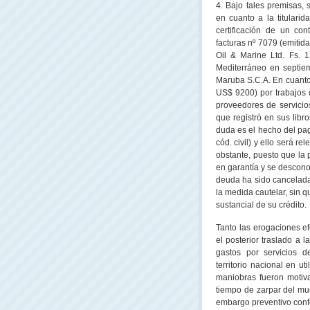
4. Bajo tales premisas, 
en cuanto a la titularid
certificación de un co
facturas nº 7079 (emitid
Oil & Marine Ltd. Fs. 
Mediterráneo en septie
Maruba S.C.A. En cuanto a
US$ 9200) por trabajos d
proveedores de servici
que registró en sus libr
duda es el hecho del pag
cód. civil) y ello será re
obstante, puesto que la 
en garantía y se descono
deuda ha sido cancelada,
la medida cautelar, sin 
sustancial de su crédito.
Tanto las erogaciones ef
el posterior traslado a 
gastos por servicios 
territorio nacional en u
maniobras fueron motiva
tiempo de zarpar del muel
embargo preventivo confo