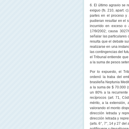
6. El último agravio se 
exiguo (fs. 210, apart. 
partes en el proceso y
pudieran resultar en el 
incurrido en exceso o 
17/9/2002; causa 3027/
señalar las particulares 
resulta que el debate su
realizarse en una instanc
las contingencias del fu
el Tribunal entiende que
a la suma de pesos seten
Por lo expuesto, el Tri
ordenó la traba del em
brasileña Neptunia Medit
a la suma de $ 70.000 (s
un 80% a la recurrente
recíprocos (art. 71, Có
mérito, a la extensión, 
valorando el monto dispu
dirección letrada y repr
dirección letrada y repres
(arts. 6°, 7°, 14 y 27 d
notifíquese y devuélvase.-