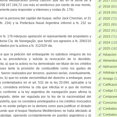
unia Meditarráneo previa caución que fijó en la suma de $
2017
(53)
US$ 167.194,72 con más el veinticinco por ciento de ese monto,
2018
(82)
mente para responder a intereses y costas (fs. 176).
2019
(66)
 en la persona del capitán del buque, señor Jack Cherman, el 31
2020
(72)
fs. 234) y
la Prefectura Naval
Argentina informó a fs. 232 su
2021
(90)
2022
(91)
de fs. 176 interpuso apelación el representante del propietario y
2023
(71)
tunia Cía. de
Navegação
, que fundó sus agravios a fs. 206/210
2024
(126
stados por la actora a fs. 312/320 vta.
2025
(183
ce que la petición del embargante no satisface ninguno de los
Adopcion 
ra su procedencia y solicita la revocación de lo decidido.
Alimentos
: a) que la actora no ha demostrado ser titular de los créditos
Aplicacio
pues tanto la provisión de combustible como los gastos de
Arbitraje 
a fueron realizados por terceros, quienes serían, eventualmente,
s; b) que no existe verosimilitud del derecho a embargar, pues
Arraigo
(1
 contemplados en el art. 532 de la ley 20.094, aplicable a la
Calificac
o, considera errónea la cita que efectúa el
a quo
de normas
Codigo Ci
gios conforme a la ley argentina de navegación pues afirma la
ilegiado, debe ser regulada por la ley de la nacionalidad del
Comprave
rasileña, que no considera privilegiados a los créditos invocados
Concursos
e no existe peligro en la demora como para justificar el dictado
Contratos
puesto que el buque Neptunia Mediterráneo se halla afectado al
Contratos
e cabotaje, operando constantemente en puertos argentinos y d)