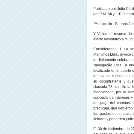
Publicado por Julio Cór
por P. M. All y J. R. Alb
2º instancia.- Buenos Ai
Y Vistos: el recurso de
efecto devolutivo a fs. 19
Considerando: 1. La ac
Marítimos Ltda., invocó 
de fletamento celebrado 
Navegação
Ltda., a fa
localizado en el puerto 
de invocar cuestiones su
su cocontratante y que
cláusula 73, solicitó la
mencionado, por la sum
concepto de intereses y 
del pago del combustib
practicaje, que debieron 
los gastos de descarga
fletador y por orden judic
El 30 de diciembre de 2