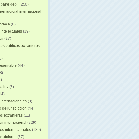
 parte debil
(250)
on judicial internacional
previa
(6)
intelectuales
(29)
ion
(27)
s publicos extranjeros
8)
resentable
(44)
8)
)
a ley
(5)
14)
 internacionales
(3)
 de jurisdiccion
(44)
es extranjeras
(11)
on internacional
(229)
os internacionales
(130)
autelares
(57)