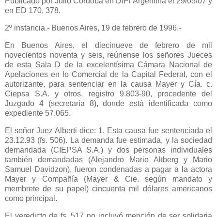
Publicado
por Julio Córdoba en DIPr Argentina el 29/05/07 y
en ED 170, 378.
2º instancia.- Buenos Aires, 19 de febrero de 1996.-
En Buenos Aires, el diecinueve de febrero de mil
novecientos noventa y seis, reúnense los señores Jueces
de esta Sala D de la excelentísima Cámara Nacional de
Apelaciones en lo Comercial de
la Capital Federal
, con el
autorizante, para sentenciar en la causa Mayer y Cía. c.
Ciepsa S.A. y otros, registro 9.803-90, procedente del
Juzgado 4 (secretaría 8), donde está identificada como
expediente 57.065.
El señor Juez Alberti dice: 1. Esta causa fue sentenciada el
23.12.93 (fs. 506). La demanda fue estimada, y la sociedad
demandada (CIEPSA S.A.) y dos personas individuales
también demandadas (Alejandro Mario Altberg y Mario
Samuel Davidzon), fueron condenadas a pagar a la actora
Mayer y Compañía (Mayer & Cie. según mandato y
membrete de su papel) cincuenta mil dólares americanos
como principal.
El veredicto de fs. 517 no incluyó mención de ser solidaria