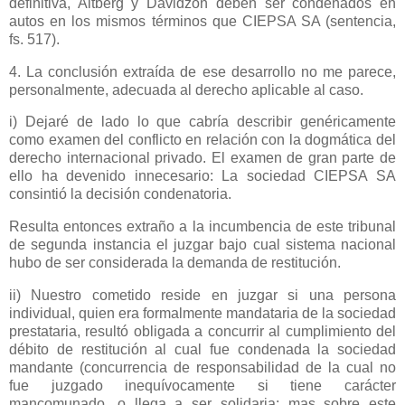
definitiva, Altberg y Davidzon deben ser condenados en
autos en los mismos términos que CIEPSA SA (sentencia,
fs. 517).
4. La conclusión extraída de ese desarrollo no me parece,
personalmente, adecuada al derecho aplicable al caso.
i) Dejaré de lado lo que cabría describir genéricamente
como examen del conflicto en relación con la dogmática del
derecho internacional privado. El examen de gran parte de
ello ha devenido innecesario: La sociedad CIEPSA SA
consintió la decisión condenatoria.
Resulta entonces extraño a la incumbencia de este tribunal
de segunda instancia el juzgar bajo cual sistema nacional
hubo de ser considerada la demanda de restitución.
ii) Nuestro cometido reside en juzgar si una persona
individual, quien era formalmente mandataria de la sociedad
prestataria, resultó obligada a concurrir al cumplimiento del
débito de restitución al cual fue condenada la sociedad
mandante (concurrencia de responsabilidad de la cual no
fue juzgado inequívocamente si tiene carácter
mancomunado, o llega a ser solidaria; mas sobre este