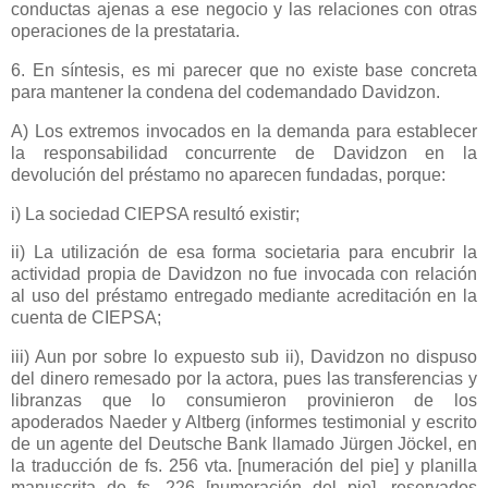
conductas ajenas a ese negocio y las relaciones con otras
operaciones de la prestataria.
6. En síntesis, es mi parecer que no existe base concreta
para mantener la condena del codemandado Davidzon.
A) Los extremos invocados en la demanda para establecer
la responsabilidad concurrente de Davidzon en la
devolución del préstamo no aparecen fundadas, porque:
i) La sociedad CIEPSA resultó existir;
ii) La utilización de esa forma societaria para encubrir la
actividad propia de Davidzon no fue invocada con relación
al uso del préstamo entregado mediante acreditación en la
cuenta de CIEPSA;
iii) Aun por sobre lo expuesto sub ii), Davidzon no dispuso
del dinero remesado por la actora, pues las transferencias y
libranzas que lo consumieron provinieron de los
apoderados Naeder y Altberg (informes testimonial y escrito
de un agente del Deutsche Bank llamado Jürgen Jöckel, en
la traducción de fs. 256 vta. [numeración del pie] y planilla
manuscrita de fs. 226 [numeración del pie], reservados