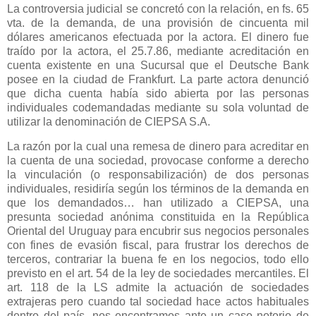
La controversia judicial se concretó con la relación, en fs. 65
vta. de la demanda, de una provisión de cincuenta mil
dólares americanos efectuada por la actora. El dinero fue
traído por la actora, el 25.7.86, mediante acreditación en
cuenta existente en una Sucursal que el Deutsche Bank
posee en la ciudad de Frankfurt. La parte actora denunció
que dicha cuenta había sido abierta por las personas
individuales codemandadas mediante su sola voluntad de
utilizar la denominación de CIEPSA S.A.
La razón por la cual una remesa de dinero para acreditar en
la cuenta de una sociedad, provocase conforme a derecho
la vinculación (o responsabilización) de dos personas
individuales, residiría según los términos de la demanda en
que los demandados… han utilizado a CIEPSA, una
presunta sociedad anónima constituida en
la República
Oriental
del Uruguay para encubrir sus negocios personales
con fines de evasión fiscal, para frustrar los derechos de
terceros, contrariar la buena fe en los negocios, todo ello
previsto en el art. 54 de la ley de sociedades mercantiles. El
art. 118 de
la LS
admite la actuación de sociedades
extrajeras pero cuando tal sociedad hace actos habituales
dentro del país, nos encontramos ante un caso notorio de