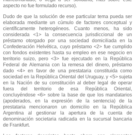
aspecto no fue formulado recurso).
Dudo de que la solución de ese particular tema pueda ser
elaborada mediante un cúmulo de factores conceptual y
científicamente heterogéneos. Cuanto menos, ha sido
considerada <1> la consecuencia jurisdiccional de un
préstamo otorgado por una sociedad domiciliada en
la
Confederación Helvética
, cuyo préstamo <2> fue cumplido
con fondos existentes hasta su empleo en ese negocio en
territorio suizo, pero <3> fue ejecutado en
la República
Federal
de Alemania con la remesa del dinero, préstamo
dado <4> en favor de una prestataria constituida como
sociedad en
la República Oriental
del Uruguay, y <5> sujeta
en
la Nación
de su constitución al deber legal de operar
fuera del territorio de esa República Oriental,
concluyéndose <6> sobre la base de que los mandatarios
(apoderados, en la expresión de la sentencia) de la
prestataria mencionaron un domicilio en
la República
Argentina
al gestionar la apertura de la cuenta de
denominación societaria radicada en la sucursal bancaria
de Frankfurt.