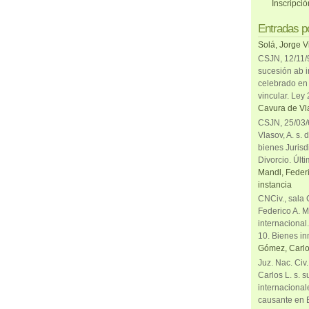
Inscripci
Entradas p
Solá, Jorge V
CSJN, 12/11/9
sucesión ab i
celebrado en 
vincular. Ley
Cavura de Vla
CSJN, 25/03/6
Vlasov, A. s. 
bienes Jurisd
Divorcio. Últi
Mandl, Federi
instancia
CNCiv., sala 
Federico A. M
internacional
10. Bienes in
Gómez, Carlo
Juz. Nac. Civ
Carlos L. s. 
internacional
causante en 