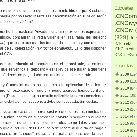
es, agosto 10 de 2005.-
Etiquetas
 lo resuelto se funda en que el documento librado por Brecher no
.CNCom
heque por no llevar inserta esa denominación en su texto según
art. 2 de la ley 24452.
.CNCiv
.CNCiv
erecho Internacional Privado así como previsiones expresas de
(329)
urídico, consagran la regla vigente en esa rama del derecho
.Int
tum
) que establece que las formas de los actos y contratos son
.CNTrab
gar de su celebración (
lex loci celebrationis
). Es lo que disponen
.CNContAdm
el CCiv..
.CNCrimyCorr
sito que vincula al banquero con el depositante, se entiende
Etiquetas
que se verifica el depósito y es la ley de ese lugar la que tiene
2008
(124
las órdenes de pago dadas en función de dicho contrato.
2009
(110
Ley Comercial
argentina contempla la aplicación de la ley del
2010
(84)
 que, en este caso, en que el cheque aparece librado contra un
2011
(39)
ida (Estados Unidos), no resulta aplicable la norma mencionada
ión dictada en consecuencia debe ser revocada. Sin costas.
2012
(36)
2013
(26)
 al votar en casos anteriores sostuve que si los documentos que
2014
(47)
o tenían inserta en sus textos la palabra "cheque" en el idioma
cciones, no podían ser considerados como tales y que, por
2015
(60)
 que el art. 302 del CPen. sólo se refiere al que da en pago o
2016
(63)
ncepto un "cheque", no se configuraba el ilícito que la citada