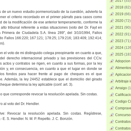
2017
(53)
2018
(82)
 de un nuevo estudio pormenorizado de la cuestión, advierto la
2019
(66)
ner el criterio recordado en el primer párrafo para casos como
2020
(72)
ad de la modificación de ese anterior temperamento, conforme la
alto tribunal referente a estas situaciones (voto del Dr. Fayt en
2021
(90)
a Primera
de Ciudadela S.A. línea 289", del 3/10/1994, Fallos
2022
(91)
do Fallos 166:220; 167:121; 178:25; 179:216; 183:409; 192:414;
2023
(71)
os).
2024
(126
con el voto de mi distinguido colega preopinante en cuanto a que,
2025
(183
 del derecho internacional privado y las previsiones del CCiv.
Adopcion 
os actos y contratos se rigen, en cuanto a sus formas, por la ley
Alimentos
ción y, en consecuencia, en cuanto a que el lugar en donde se
e los fondos para hacer frente al pago de cheques es el que
Aplicacio
le. Además, la ley 24452 establece que el domicilio del girado
Arbitraje 
 cheque determina la ley aplicable (conf. art. 3).
Arraigo
(1
o que corresponde revocar la resolución apelada. Sin costas.
Calificac
Codigo Ci
o al voto del Dr. Hendler.
Comprave
ve: Revocar la resolución apelada. Sin costas. Regístrese,
Concursos
- E. S. Hendler. N. M. P. Repetto. J. C. Bonzón.
Contratos
Contratos