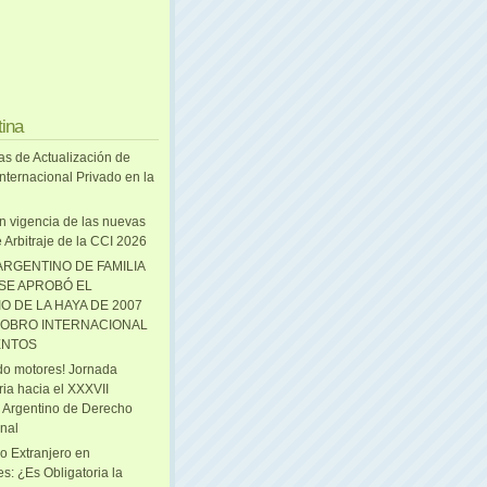
tina
as de Actualización de
nternacional Privado en la
n vigencia de las nuevas
 Arbitraje de la CCI 2026
ARGENTINO DE FAMILIA
 SE APROBÓ EL
O DE LA HAYA DE 2007
OBRO INTERNACIONAL
ENTOS
o motores! Jornada
ria hacia el XXXVII
 Argentino de Derecho
onal
o Extranjero en
s: ¿Es Obligatoria la