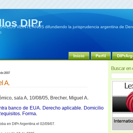
llos DIPr
A LOS VEINTE AÑOS difundiendo la jurisprudencia argentina de Dere
o
Inicio
Perfil
DIPrArg
Buscar en 
 de 2007
l A.
ico, sala A, 10/08/05, Brecher, Miguel A.
ntra banco de EUA. Derecho aplicable. Domicilio
Requisitos. Forma.
oba en DIPr Argentina el 02/09/07.