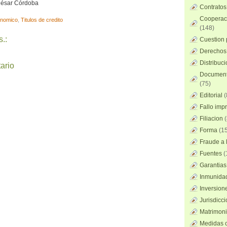
 César Córdoba
Contratos
Cooperaci
nomico
,
Titulos de credito
(148)
.:
Cuestion 
Derechos 
Distribuc
ario
Documento
(75)
Editorial
(
Fallo imp
Filiacion
(
Forma
(15
Fraude a l
Fuentes
(
Garantias
Inmunidad
Inversion
Jurisdicci
Matrimoni
Medidas c