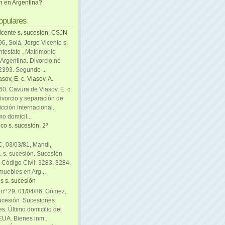
ón en Argentina?
opulares
icente s. sucesión. CSJN
6, Solá, Jorge Vicente s.
ntestato . Matrimonio
Argentina. Divorcio no
 2393. Segundo ...
sov, E. c. Vlasov, A.
0, Cavura de Vlasov, E. c.
divorcio y separación de
icción internacional.
mo domicil...
co s. sucesión. 2º
C, 03/03/81, Mandl,
. s. sucesión. Sucesión
. Código Civil: 3283, 3284,
muebles en Arg...
s s. sucesión
. nº 29, 01/04/86, Gómez,
sucesión. Sucesiones
es. Último domicilio del
EUA. Bienes inm...