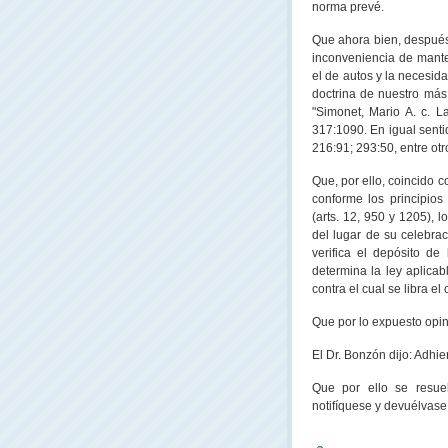
norma prevé.
Que ahora bien, después
inconveniencia de mante
el de autos y la necesid
doctrina de nuestro más 
"Simonet, Mario A. c.
L
317:1090. En igual senti
216:91; 293:50, entre otr
Que, por ello, coincido 
conforme los principios
(arts. 12, 950 y 1205), l
del lugar de su celebra
verifica el depósito d
determina la ley aplicab
contra el cual se libra el
Que por lo expuesto opin
El Dr. Bonzón dijo: Adhier
Que por ello se resuel
notifíquese y devuélvase.