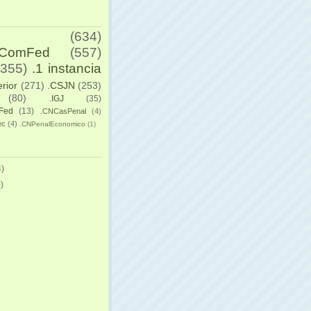
(634)
yComFed
(557)
(355)
.1 instancia
erior
(271)
.CSJN
(253)
(80)
.IGJ
(35)
Fed
(13)
.CNCasPenal
(4)
ec
(4)
.CNPenalEconomico
(1)
)
)