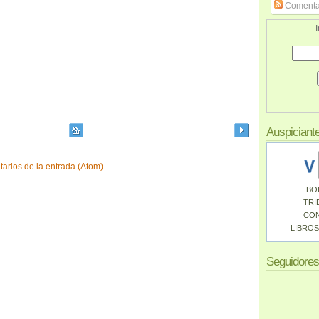
Comenta
I
Auspiciant
arios de la entrada (Atom)
BO
TRI
CO
LIBROS
Seguidores