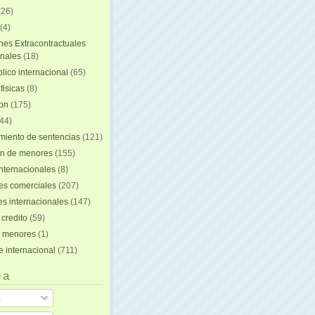
(26)
(4)
nes Extracontractuales
onales
(18)
lico internacional
(65)
fisicas
(8)
ion
(175)
44)
iento de sentencias
(121)
on de menores
(155)
nternacionales
(8)
es comerciales
(207)
s internacionales
(147)
 credito
(59)
e menores
(1)
e internacional
(711)
 a
s