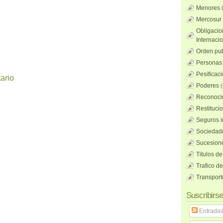
Menores
Mercosur
Obligacio
Internaci
Orden pub
Personas 
Pesificac
ario
Poderes
(
Reconocim
Restituci
Seguros i
Sociedad
Sucesione
Titulos de
Trafico d
Transport
Suscribirse
Entrada