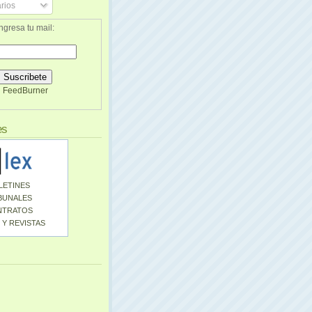
rios
ngresa tu mail:
FeedBurner
es
LETINES
BUNALES
NTRATOS
 Y REVISTAS