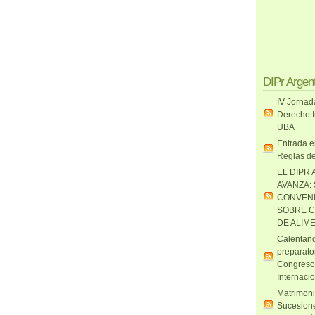
DIPr Argen
IV Jornad
Derecho I
UBA
Entrada e
Reglas de
EL DIPR 
AVANZA:
CONVENI
SOBRE C
DE ALIM
Calentand
preparato
Congreso
Internaci
Matrimoni
Sucesione