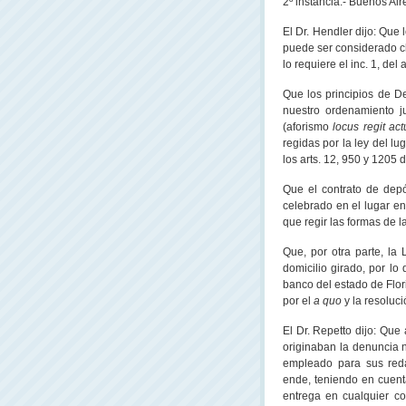
2º instancia.- Buenos Air
El Dr. Hendler dijo: Que
puede ser considerado c
lo requiere el inc. 1, del 
Que los principios de D
nuestro ordenamiento j
(aforismo
locus regit ac
regidas por la ley del lu
los arts. 12, 950 y 1205 d
Que el contrato de depó
celebrado en el lugar en 
que regir las formas de 
Que, por otra parte,
la 
domicilio girado, por lo
banco del estado de Flor
por el
a quo
y la resoluc
El Dr. Repetto dijo: Que
originaban la denuncia n
empleado para sus reda
ende, teniendo en cuenta
entrega en cualquier co