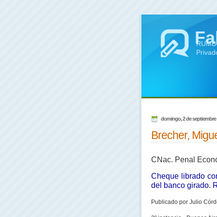
Fa
RUMBO 
Privad
domingo, 2 de septiembre
Brecher, Migue
CNac. Penal Económ
Cheque librado co
del banco girado. 
Publicado
por Julio Córd