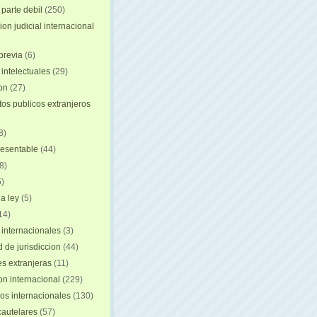
 parte debil
(250)
on judicial internacional
previa
(6)
intelectuales
(29)
ion
(27)
s publicos extranjeros
8)
resentable
(44)
8)
)
a ley
(5)
14)
 internacionales
(3)
 de jurisdiccion
(44)
es extranjeras
(11)
on internacional
(229)
os internacionales
(130)
autelares
(57)