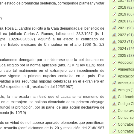
2017
(53)
n estado de pronunciar sentencia, corresponde plantear y votar
2018
(82)
2019
(66)
a?
2020
(72)
2021
(90)
ra. Rosa
L. Landini solicitó a
la Caja
demandada el beneficio de
 ex jubilado Carlos A. Ramos, fallecido el 28/3/1987 (fs. 1,
2022
(91)
xpte. 10226-03/0587). Adjuntó a tal efecto el certificado de
2023
(71)
n el Estado mejicano de Chihuahua en el año 1968 (fs. 2/3
2024
(126
2025
(183
ginariamente denegado por considerarse que la peticionante no
Adopcion 
iuda exigido por la norma aplicable (arts. 71 y 72 ley 8119), toda
Alimentos
ntrajo tal matrimonio en el extranjero con impedimento de
arse vigente la primera nupcias contraída en el país. Esa
Aplicacio
nválidas a las segundas nupcias celebradas en el extranjero en
Arbitraje 
 6/8 expediente cit., resolución del 12/6/1987).
Arraigo
(1
cto, la interesada manifestó que el causante -al momento de
Calificac
 en el extranjero- se hallaba divorciado de su primera cónyuge
Codigo Ci
nunció la promoción, por su parte, de una acción declarativa de
Comprave
monio (fs. 10/19).
Concursos
ado en virtud de no haberse aportado elementos que permitieran
Contratos
te resuelto (conf. dictamen de fs. 20 y resolución del 21/8/1987
Contratos