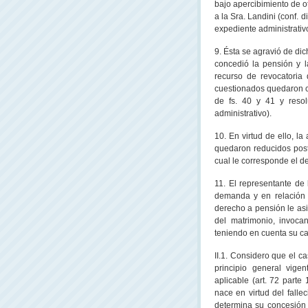
bajo apercibimiento de o
a
la Sra. Landini
(conf. d
expediente administrativo 
9. Ésta se agravió de dic
concedió la pensión y l
recurso de revocatoria d
cuestionados quedaron co
de fs. 40 y 41 y resol
administrativo).
10. En virtud de ello, la
quedaron reducidos poste
cual le corresponde el de
11. El representante de
demanda y en relación 
derecho a pensión le asis
del matrimonio, invoca
teniendo en cuenta su car
II.1. Considero que el c
principio general vig
aplicable (art. 72 parte
nace en virtud del falle
determina su concesión 