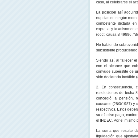
caso, al celebrarse el a
La posición así adquir
nupcias en ningún momen
competente dictada en
expresa y taxativamente
(doct. causa B 49896, "Bo
No habiendo sobrevenido 
subsistente produciendo -
Siendo así, al fallecer e
con el alcance que cab
cónyuge supérstite de 
sido declarado inválido (
2. En consecuencia, c
resoluciones de fecha 8
concedió la pensión, r
causante (28/3/1987) y
respectivos. Estos deber
su efectivo pago, confor
el INDEC. Por el mismo 
La suma que resulte de
liquidación que ajustada