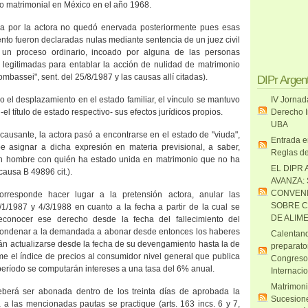
cto matrimonial en México en el año 1968.
ida por la actora no quedó enervada posteriormente pues esas
to fueron declaradas nulas mediante sentencia de un juez civil
 un proceso ordinario, incoado por alguna de las personas
 legitimadas para entablar la acción de nulidad de matrimonio
mbassei", sent. del 25/8/1987 y las causas allí citadas).
DIPr Argen
el desplazamiento en el estado familiar, el vínculo se mantuvo
IV Jornad
el título de estado respectivo- sus efectos jurídicos propios.
Derecho I
UBA
l causante, la actora pasó a encontrarse en el estado de "viuda",
Entrada e
e asignar a dicha expresión en materia previsional, a saber,
Reglas de
un hombre con quién ha estado unida en matrimonio que no ha
EL DIPR 
causa B 49896 cit.).
AVANZA:
CONVENI
orresponde hacer lugar a la pretensión actora, anular las
SOBRE C
/1/1987 y 4/3/1988 en cuanto a la fecha a partir de la cual se
DE ALIM
econocer ese derecho desde la fecha del fallecimiento del
 condenar a la demandada a abonar desde entonces los haberes
Calentand
án actualizarse desde la fecha de su devengamiento hasta la de
preparato
me el índice de precios al consumidor nivel general que publica
Congreso
período se computarán intereses a una tasa del 6% anual.
Internaci
Matrimoni
berá ser abonada dentro de los treinta días de aprobada la
Sucesione
 a las mencionadas pautas se practique (arts. 163 incs. 6 y 7,