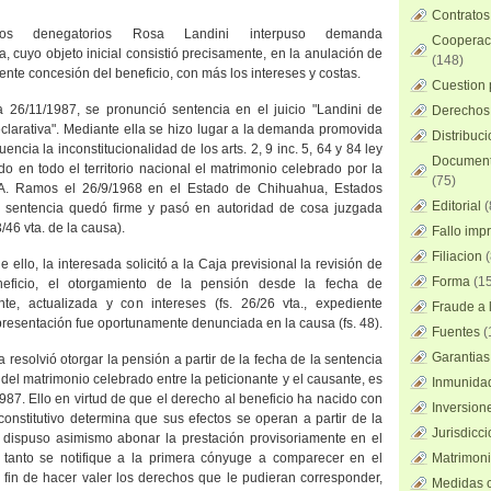
Contratos
os denegatorios Rosa Landini interpuso demanda
Cooperaci
a, cuyo objeto inicial consistió precisamente, en la anulación de
(148)
ente concesión del beneficio, con más los intereses y costas.
Cuestion 
ía 26/11/1987, se pronunció sentencia en el juicio "Landini de
Derechos 
clarativa". Mediante ella se hizo lugar a la demanda promovida
Distribuc
cia la inconstitucionalidad de los arts. 2, 9 inc. 5, 64 y 84 ley
Documento
ido en todo el territorio nacional el matrimonio celebrado por la
(75)
 A. Ramos el 26/9/1968 en el Estado de Chihuahua, Estados
Editorial
(
 sentencia quedó firme y pasó en autoridad de cosa juzgada
3/46 vta. de la causa).
Fallo imp
Filiacion
(
ello, la interesada solicitó a
la Caja
previsional la revisión de
Forma
(15
neficio, el otorgamiento de la pensión desde la fecha de
nte, actualizada y con intereses (fs. 26/26 vta., expediente
Fraude a l
a presentación fue oportunamente denunciada en la causa (fs. 48).
Fuentes
(
Garantias
a
resolvió otorgar la pensión a partir de la fecha de la sentencia
 del matrimonio celebrado entre la peticionante y el causante, es
Inmunidad
/1987. Ello en virtud de que el derecho al beneficio ha nacido con
Inversion
 constitutivo determina que sus efectos se operan a partir de la
Jurisdicci
 dispuso asimismo abonar la prestación provisoriamente en el
a tanto se notifique a la primera cónyuge a comparecer en el
Matrimoni
a fin de hacer valer los derechos que le pudieran corresponder,
Medidas c