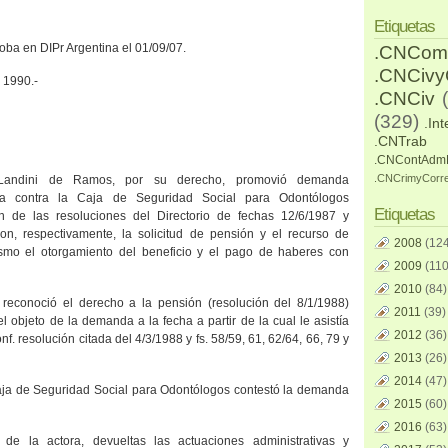
Etiquetas
oba en DIPr Argentina el 01/09/07.
.CNCom
.CNCiv
 1990.-
.CNCiv
(329)
.Int
.CNTrab
.CNContAdm
.CNCrimyCorr
andini de Ramos, por su derecho, promovió demanda
iva contra
la Caja
de Seguridad Social para Odontólogos
Etiquetas
n de las resoluciones del Directorio de fechas 12/6/1987 y
on, respectivamente, la solicitud de pensión y el recurso de
2008
(124
mismo el otorgamiento del beneficio y el pago de haberes con
2009
(110
2010
(84)
reconoció el derecho a la pensión (resolución del 8/1/1988)
2011
(39)
l objeto de la demanda a la fecha a partir de la cual le asistía
2012
(36)
nf. resolución citada del 4/3/1988 y fs. 58/59, 61, 62/64, 66, 79 y
2013
(26)
2014
(47)
aja
de Seguridad Social para Odontólogos contestó la demanda
2015
(60)
2016
(63)
o de la actora, devueltas las actuaciones administrativas y