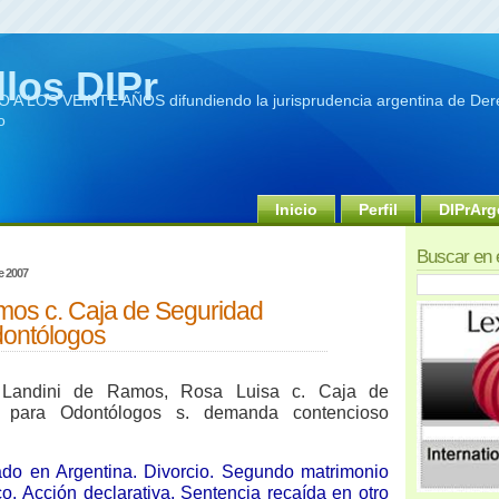
llos DIPr
A LOS VEINTE AÑOS difundiendo la jurisprudencia argentina de Dere
o
Inicio
Perfil
DIPrArg
Buscar en 
e 2007
mos c. Caja de Seguridad
dontólogos
 Landini de Ramos, Rosa Luisa c. Caja de
l para Odontólogos s. demanda contencioso
ado en Argentina. Divorcio. Segundo matrimonio
o. Acción declarativa. Sentencia recaída en otro