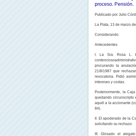
proceso. Pensión.
Publicado
por Julio Córd
La Plata
, 13 de marzo de
Considerando:
Antecedentes
I.
La Sra. Rosa
L. L
contenciosoadministrat
procurando la anulació
21/8/1987 que rechazar
revocatoria. Pidió asi
intereses y costas.
Posteriormente,
la Caja
quedando circunscripto e
aquél a la accionante (co
84).
II. El apoderado de
la C
solicitando su rechazo.
III. Glosado el alegat