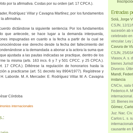
Inscripci
to por la afirmativa. Costas por su orden (art. 17 CPCA.).
Entradas p
ader, Rodríguez Villar y Cavagna Martínez, por los fundamentos
 la afirmativa.
Solá, Jorge V
CSJN, 12/11/9
cuerdo dictándose la siguiente sentencia: Por los fundamentos
sucesión ab i
do que antecede, se hace lugar a la demanda interpuesta,
celebrado en 
iones impugnadas en cuanto a la fecha a partir de la cual se
vincular. Ley
conociéndose ese derecho desde la fecha del fallecimiento del
Cavura de Vla
condenándose a la demandada a abonar a la actora la suma que
CSJN, 25/03/6
n que ajustada a las pautas indicadas se practique, dentro de los
Vlasov, A. s. 
firme la misma (arts. 163 incs. 6 y 7 y 501 CPCC. y 25 CPCA.).
bienes Jurisd
t. 17 CPCA.). Difiérese la regulación de honorarios hasta la
Divorcio. Últi
ción a practicarse (art. 51 decreto ley 8904/1977). Regístrese y
Mandl, Federi
E. H. Laborde. M. A. Mercader. E. Rodríguez Villar. M. A. Cavagna
instancia
CNCiv., sala 
Federico A. M
 César Córdoba
internacional
10. Bienes in
imonios internacionales
Gómez, Carlo
Juz. Nac. Civ
.:
Carlos L. s. 
internacional
causante en 
ario