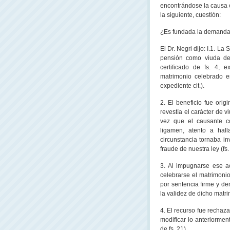
encontrándose la causa e
la siguiente, cuestión:
¿Es fundada la demand
El Dr. Negri dijo: I.1.
La S
pensión como viuda del
certificado de fs. 4, e
matrimonio celebrado e
expediente cit.).
2. El beneficio fue ori
revestía el carácter de v
vez que el causante co
ligamen, atento a hall
circunstancia tornaba i
fraude de nuestra ley (fs.
3. Al impugnarse ese a
celebrarse el matrimonio
por sentencia firme y de
la validez de dicho matri
4. El recurso fue rechaz
modificar lo anteriormen
de fs. 21).