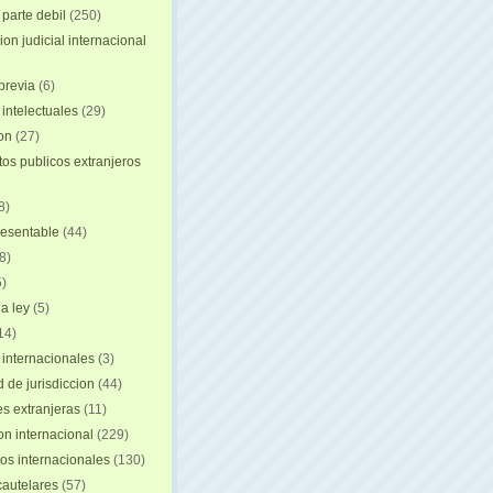
 parte debil
(250)
on judicial internacional
previa
(6)
intelectuales
(29)
ion
(27)
s publicos extranjeros
8)
resentable
(44)
8)
)
a ley
(5)
14)
 internacionales
(3)
 de jurisdiccion
(44)
es extranjeras
(11)
on internacional
(229)
os internacionales
(130)
autelares
(57)