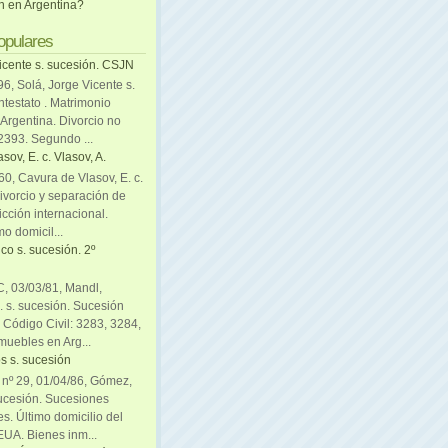
ón en Argentina?
opulares
icente s. sucesión. CSJN
6, Solá, Jorge Vicente s.
ntestato . Matrimonio
Argentina. Divorcio no
 2393. Segundo ...
sov, E. c. Vlasov, A.
0, Cavura de Vlasov, E. c.
divorcio y separación de
icción internacional.
mo domicil...
co s. sucesión. 2º
C, 03/03/81, Mandl,
. s. sucesión. Sucesión
. Código Civil: 3283, 3284,
muebles en Arg...
s s. sucesión
. nº 29, 01/04/86, Gómez,
sucesión. Sucesiones
es. Último domicilio del
EUA. Bienes inm...