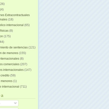
(26)
(4)
nes Extracontractuales
onales
(18)
lico internacional
(65)
fisicas
(8)
ion
(175)
44)
iento de sentencias
(121)
on de menores
(155)
nternacionales
(8)
es comerciales
(207)
s internacionales
(147)
 credito
(59)
e menores
(1)
e internacional
(711)
 a
s