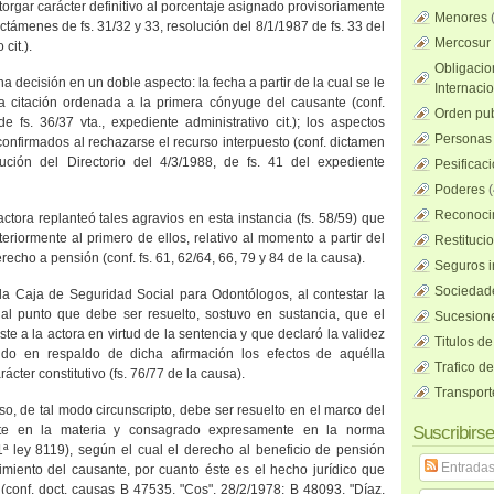
torgar carácter definitivo al porcentaje asignado provisoriamente
Menores
ictámenes de fs. 31/32 y 33, resolución del 8/1/1987 de fs. 33 del
Mercosur
cit.).
Obligacio
ha decisión en un doble aspecto: la fecha a partir de la cual se le
Internaci
a citación ordenada a la primera cónyuge del causante (conf.
Orden pub
e fs. 36/37 vta., expediente administrativo cit.); los aspectos
Personas 
nfirmados al rechazarse el recurso interpuesto (conf. dictamen
ución del Directorio del 4/3/1988, de fs. 41 del expediente
Pesificac
Poderes
(
Reconocim
 actora replanteó tales agravios en esta instancia (fs. 58/59) que
riormente al primero de ellos, relativo al momento a partir del
Restituci
recho a pensión (conf. fs. 61, 62/64, 66, 79 y 84 de la causa).
Seguros i
Sociedad
la Caja
de Seguridad Social para Odontólogos, al contestar la
al punto que debe ser resuelto, sostuvo en sustancia, que el
Sucesione
te a la actora en virtud de la sentencia y que declaró la validez
Titulos de
ndo en respaldo de dicha afirmación los efectos de aquélla
Trafico d
ácter constitutivo (fs. 76/77 de la causa).
Transport
aso, de tal modo circunscripto, debe ser resuelto en el marco del
ente en la materia y consagrado expresamente en la norma
Suscribirse
 1ª ley 8119), según el cual el derecho al beneficio de pensión
Entrada
cimiento del causante, por cuanto éste es el hecho jurídico que
(conf. doct. causas B 47535, "Cos", 28/2/1978; B 48093, "Díaz,