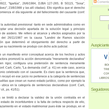
Comenta
48922, "Igartúa", 26/6/1984, DJBA 127-265; B 50115, "Sosa",
ez", 23/8/1988 y las allí citadas). Ello significa que el derecho
I
comienza el día siguiente al del fallecimiento del causante (conf.
la autoridad previsional -tanto en sede administrativa como en
optar una decisión apartada de la solución legal y principio
e de asidero. Me refiero al alcance y efectos asignados por la
 del 26/11/1987 en la causa "Landini de Ramos s/acción
tación que determinó el otorgamiento del derecho a partir de
Auspiciant
ue su nacimiento se produjo con dicho acto judicial.
e un manifiesto error conceptual acerca de los hechos y actos
 actora promovió la acción denominada "meramente declarativa"
en rigor, configura una pretensión de sentencia meramente
BO
onf. Carli, Carlo, "La demanda civil", p. 41) en este caso, acerca
TRI
onio celebrado con el causante. Es claro que la sentencia que,
CO
n recayó en ese juicio no pertenece a la categoría de sentencias
LIBROS
quéllas que crean un nuevo estado jurídico, como por ejemplo la
 ubica en la categoría de sentencias declarativas (conf. Carli,
Seguidores
cit., ps. 41/51).
 se limitó a declarar la validez de la unión contraída en el
 estado de incertidumbre o la falta de certeza respecto de ello,
azamiento en el estado matrimonial pues éste se produjo, en el