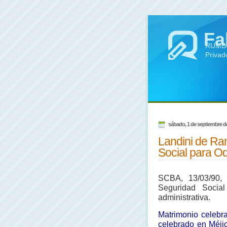
Fa
RUMBO 
Privad
sábado, 1 de septiembre d
Landini de Ra
Social para O
SCBA, 13/03/90,
Seguridad Socia
administrativa.
Matrimonio celebr
celebrado en Méjic