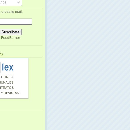
rios
ngresa tu mail:
FeedBurner
es
LETINES
BUNALES
NTRATOS
 Y REVISTAS