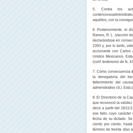
5. Contra los act
contenciosoadministrativ
aquéllos, con la consigui
6. Posteriormente, el d
Ramos, R. L. s/acción de
declarándose en consecuen
2393 y, por lo tanto, vál
accionante con Carlos
Unidos Mexicanos. Esta
(conf. testimonio de fs. 4
7. Como consecuencia de 
la denegatoria del be
fallecimiento del causa
administrativo cit.). Est
8. El Directorio de
la Caj
que reconoció la validez
decir, a partir del 26/11
ese fallo, cuyo carácter
fecha de su dictado. Se
ciento por ciento, hast
término de treinta días 