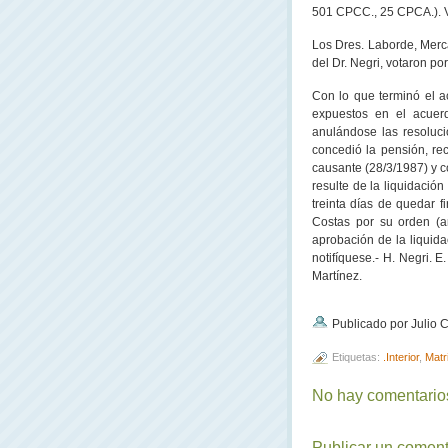
501 CPCC., 25 CPCA.). Vo
Los Dres. Laborde, Merc
del Dr. Negri, votaron por
Con lo que terminó el a
expuestos en el acuer
anulándose las resoluc
concedió la pensión, re
causante (28/3/1987) y 
resulte de la liquidació
treinta días de quedar 
Costas por su orden (ar
aprobación de la liquida
notifíquese.- H. Negri. 
Martínez.
Publicado por Julio
Etiquetas:
.Interior
,
Matr
No hay comentarios
Publicar un coment