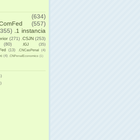
(634)
yComFed
(557)
(355)
.1 instancia
erior
(271)
.CSJN
(253)
(80)
.IGJ
(35)
Fed
(13)
.CNCasPenal
(4)
ec
(4)
.CNPenalEconomico
(1)
)
)