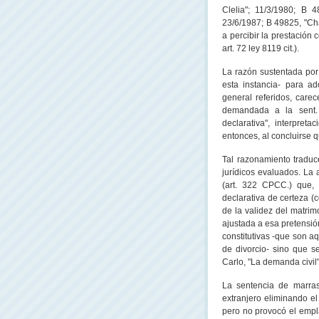
Clelia"; 11/3/1980; B 
23/6/1987; B 49825, "Cháv
a percibir la prestación 
art. 72 ley 8119 cit.).
La razón sustentada por 
esta instancia- para ad
general referidos, carec
demandada a la sent.
declarativa", interpre
entonces, al concluirse q
Tal razonamiento traduc
jurídicos evaluados. La
(art. 322 CPCC.) que, 
declarativa de certeza (c
de la validez del matrim
ajustada a esa pretensió
constitutivas -que son a
de divorcio- sino que se
Carlo, "La demanda civil" 
La sentencia de marras
extranjero eliminando el
pero no provocó el empl