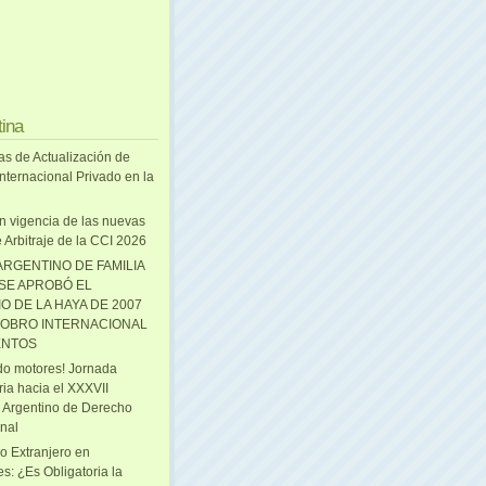
tina
as de Actualización de
nternacional Privado en la
n vigencia de las nuevas
 Arbitraje de la CCI 2026
ARGENTINO DE FAMILIA
 SE APROBÓ EL
O DE LA HAYA DE 2007
OBRO INTERNACIONAL
ENTOS
o motores! Jornada
ria hacia el XXXVII
 Argentino de Derecho
onal
o Extranjero en
s: ¿Es Obligatoria la