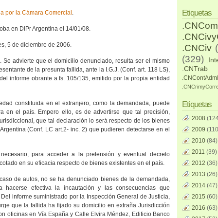
Etiquetas
da por
la Cámara Comercial
.
.CNCom
oba en DIPr Argentina el 14/01/08.
.CNCiv
es, 5 de diciembre de 2006.-
.CNCiv
(329)
.Int
. Se advierte que el domicilio denunciado, resulta ser el mismo
.CNTrab
esentante de la presunta fallida, ante
la I.G
.J. (Conf. art. 118 LS),
.CNContAdm
l informe obrante a fs. 105/135, emitido por la propia entidad
.CNCrimyCorr
iedad constituida en el extranjero, como la demandada, puede
Etiquetas
a en el país. Empero ello, es de advertirse que tal precisión,
2008
(124
urisdiccional, que tal declaración lo será respecto de los bienes
Argentina (Conf. LC art.2- inc. 2) que pudieren detectarse en el
2009
(110
2010
(84)
2011
(39)
necesario, para acceder a la pretensión y eventual decreto
 acotado en su eficacia respecto de bienes existentes en el país.
2012
(36)
2013
(26)
 caso de autos, no se ha denunciado bienes de la demandada,
2014
(47)
a hacerse efectiva la incautación y las consecuencias que
 Del informe suministrado por
la Inspección General
de Justicia,
2015
(60)
rge que la fallida ha fijado su domicilio en extraña Jurisdicción
2016
(63)
n oficinas en Vía España y Calle Elvira Méndez, Edificio Banco