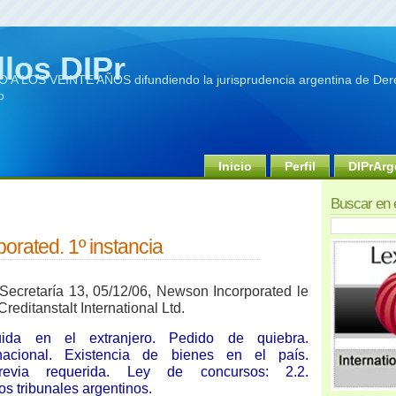
llos DIPr
A LOS VEINTE AÑOS difundiendo la jurisprudencia argentina de Dere
o
Inicio
Perfil
DIPrArg
Buscar en 
rated. 1º instancia
Secretaría 13, 05/12/06, Newson Incorporated le
Creditanstalt International Ltd.
tuida en el extranjero. Pedido de quiebra.
ernacional. Existencia de bienes en el país.
revia requerida. Ley de concursos: 2.2.
os tribunales argentinos.