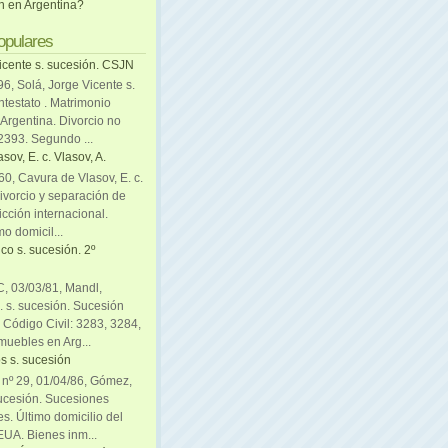
ón en Argentina?
opulares
icente s. sucesión. CSJN
6, Solá, Jorge Vicente s.
ntestato . Matrimonio
Argentina. Divorcio no
 2393. Segundo ...
sov, E. c. Vlasov, A.
0, Cavura de Vlasov, E. c.
divorcio y separación de
icción internacional.
mo domicil...
co s. sucesión. 2º
C, 03/03/81, Mandl,
. s. sucesión. Sucesión
. Código Civil: 3283, 3284,
muebles en Arg...
s s. sucesión
. nº 29, 01/04/86, Gómez,
sucesión. Sucesiones
es. Último domicilio del
EUA. Bienes inm...