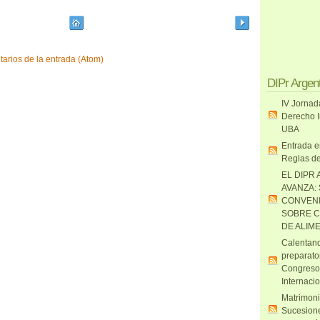
arios de la entrada (Atom)
DIPr Argen
IV Jornad
Derecho I
UBA
Entrada e
Reglas de
EL DIPR 
AVANZA:
CONVENI
SOBRE C
DE ALIM
Calentand
preparato
Congreso
Internaci
Matrimoni
Sucesione