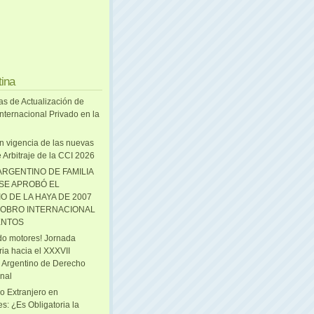
tina
as de Actualización de
nternacional Privado en la
n vigencia de las nuevas
 Arbitraje de la CCI 2026
ARGENTINO DE FAMILIA
 SE APROBÓ EL
O DE LA HAYA DE 2007
OBRO INTERNACIONAL
ENTOS
o motores! Jornada
ria hacia el XXXVII
 Argentino de Derecho
onal
o Extranjero en
s: ¿Es Obligatoria la