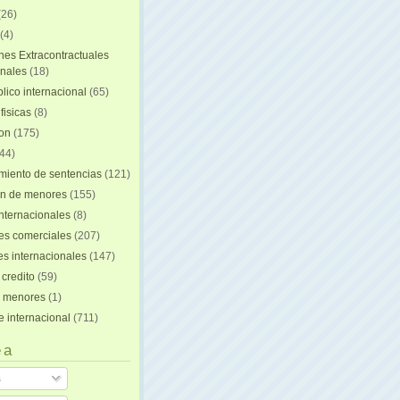
(26)
(4)
nes Extracontractuales
onales
(18)
lico internacional
(65)
fisicas
(8)
ion
(175)
44)
iento de sentencias
(121)
on de menores
(155)
nternacionales
(8)
es comerciales
(207)
s internacionales
(147)
 credito
(59)
e menores
(1)
e internacional
(711)
 a
s