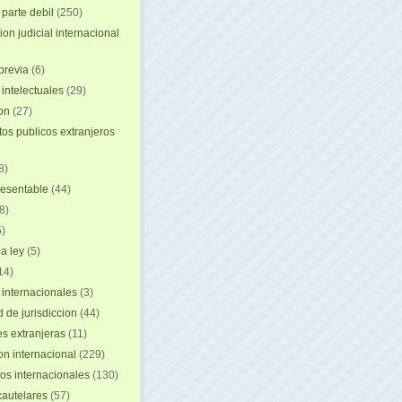
 parte debil
(250)
on judicial internacional
previa
(6)
intelectuales
(29)
ion
(27)
s publicos extranjeros
8)
resentable
(44)
8)
)
a ley
(5)
14)
 internacionales
(3)
 de jurisdiccion
(44)
es extranjeras
(11)
on internacional
(229)
os internacionales
(130)
autelares
(57)