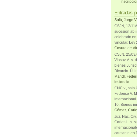
Inscripci
Entradas p
Solá, Jorge V
CSJN, 12/11/9
sucesión ab i
celebrado en 
vincular. Ley
Cavura de Vla
CSJN, 25/03/6
Vlasov, A. s. 
bienes Jurisd
Divorcio. Últi
Mandl, Federi
instancia
CNCiv., sala 
Federico A. M
internacional
10. Bienes in
Gómez, Carlo
Juz. Nac. Civ
Carlos L. s. 
internacional
causante en 