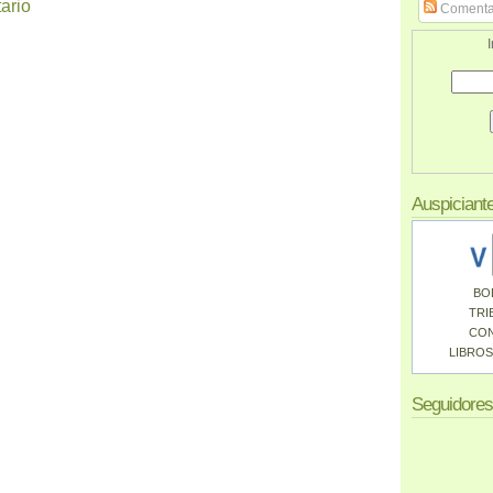
ario
Comenta
I
Auspiciant
BO
TRI
CO
LIBROS
Seguidores