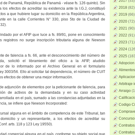
2017
(53)
ad de Panamá, República de Panamá - véase fs. 126 quinto). Sin
2018
(82)
a los efectos de acreditar su existencia ante
la I.G
.J, constituyó
ectos a que hubiere lugar su domicilio en
la República Argentina
,
2019
(66)
nte en la calle Corrientes N° 330, piso 5to de
la Ciudad
de
2020
(72)
132).
2021
(90)
rindado por el AFIP que luce a fs. 89/91, pone en conocimiento
2022
(91)
s registros no surge inscripción tributaria alguna de Newson
2023
(71)
2024
(126
nte de falencia a fs. 66, ante el desconocimiento del número de
2025
(183
, solicitó el libramiento del oficio a
la AFIP
, aludido
Adopcion 
or de lo informado por el Archivo General en el formulario
Alimentos
Ley 3003/56. Ello al solicitar tal dependencia, el número de CUIT
Aplicacio
 los efectos de obtener una mejor información.
Arbitraje 
a de adjunción de elementos por la peticionante de falencia, para
Arraigo
(1
ción de activos de la demandada y en su caso actividad
Calificac
rrollada en el país, sumado a las constancias adjuntadas en la
encia, se infiere que Newson Incorporated:
Codigo Ci
Comprave
ursal alguna en el ámbito de competencia de este Tribunal, tan
Concursos
 domicilio y un representante, a los efectos de acreditar su
(Conf. arts. 118 y 123 Ley 19550).
Contratos
Contratos
vidad comercial alguna en el país, conforme su objeto social que