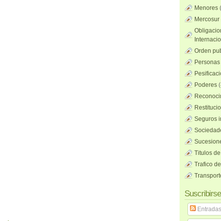
Menores
Mercosur
Obligacio
Internaci
Orden pub
Personas 
Pesificac
Poderes
(
Reconocim
Restituci
Seguros i
Sociedad
Sucesione
Titulos de
Trafico d
Transport
Suscribirse
Entrada