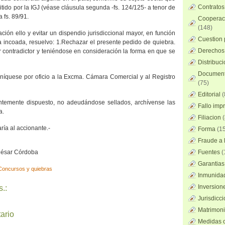
Contratos
itido por
la IGJ
(véase cláusula segunda -fs. 124/125- a tenor de
a fs. 89/91.
Cooperaci
(148)
ión ello y evitar un dispendio jurisdiccional mayor, en función
Cuestion 
ia incoada, resuelvo: 1.Rechazar el presente pedido de quiebra.
Derechos 
 contradictor y teniéndose en consideración la forma en que se
Distribuc
Documento
níquese por oficio a
la Excma. Cámara
Comercial y al Registro
(75)
Editorial
(
ntemente dispuesto, no adeudándose sellados, archívense las
Fallo imp
a.
Filiacion
(
aría al accionante.-
Forma
(15
Fraude a l
 César Córdoba
Fuentes
(
Garantias
Concursos y quiebras
Inmunidad
Inversion
.:
Jurisdicci
Matrimoni
ario
Medidas c