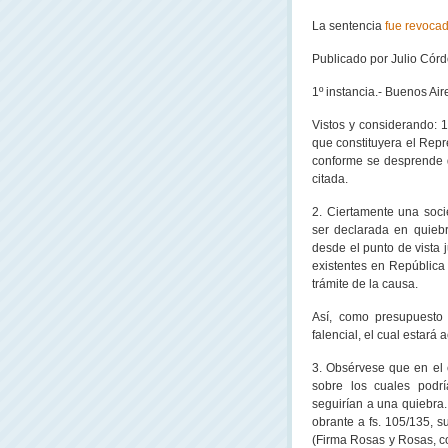
La sentencia
fue revoca
Publicado por Julio Córd
1º instancia.- Buenos Air
Vistos y considerando: 1
que constituyera el Repr
conforme se desprende de
citada.
2. Ciertamente una soc
ser declarada en quiebr
desde el punto de vista j
existentes en República 
trámite de la causa.
Así, como presupuesto 
falencial, el cual estará
3. Obsérvese que en el
sobre los cuales podrí
seguirían a una quiebra.
obrante a fs. 105/135, su
(Firma Rosas y Rosas, co