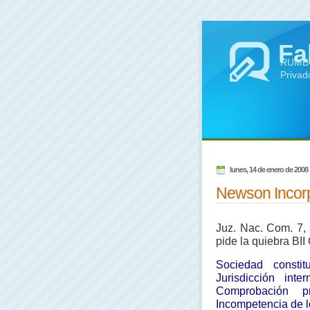
Fa
RUMBO 
Privad
lunes, 14 de enero de 2008
Newson Incorpo
Juz. Nac. Com. 7, 
pide la quiebra BII 
Sociedad consti
Jurisdicción int
Comprobación p
Incompetencia de l