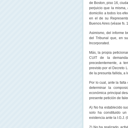
de Boston, piso 16, ciud
perjuicio que la misma, 
domicilio a todos los ef
en el de su Representa
Buenos Aires (véase fs. 
Asimismo, del informe b
del Tribunal que, en su
Incorporated.
Más, la propia peticiona
CUIT de la demandada
precedentemente, a ten
previsto por el Decreto 
de la presunta fallida, a
Por lo cual, ante la falt
determinar la composi
económica principal desa
presente petición de fal
A) No ha establecido suc
solo ha constituido un
existencia ante
la I.G
.J. 
2) No ha realizado, acti