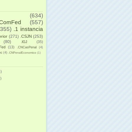
(634)
yComFed
(557)
(355)
.1 instancia
erior
(271)
.CSJN
(253)
(80)
.IGJ
(35)
Fed
(13)
.CNCasPenal
(4)
ec
(4)
.CNPenalEconomico
(1)
)
)