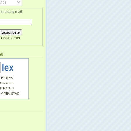
rios
ngresa tu mail:
FeedBurner
es
LETINES
BUNALES
NTRATOS
 Y REVISTAS