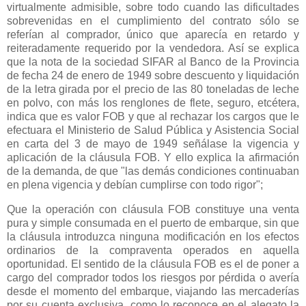
virtualmente admisible, sobre todo cuando las dificultades
sobrevenidas en el cumplimiento del contrato sólo se
referían al comprador, único que aparecía en retardo y
reiteradamente requerido por la vendedora. Así se explica
que la nota de la sociedad SIFAR al Banco de
la Provincia
de fecha 24 de enero de 1949 sobre descuento y liquidación
de la letra girada por el precio de las 80 toneladas de leche
en polvo, con más los renglones de flete, seguro, etcétera,
indica que es valor FOB y que al rechazar los cargos que le
efectuara el Ministerio de Salud Pública y Asistencia Social
en carta del 3 de mayo de 1949 señálase la vigencia y
aplicación de la cláusula FOB. Y ello explica la afirmación
de la demanda, de que "las demás condiciones continuaban
en plena vigencia y debían cumplirse con todo rigor";
Que la operación con cláusula FOB constituye una venta
pura y simple consumada en el puerto de embarque, sin que
la cláusula introduzca ninguna modificación en los efectos
ordinarios de la compraventa operados en aquella
oportunidad. El sentido de la cláusula FOB es el de poner a
cargo del comprador todos los riesgos por pérdida o avería
desde el momento del embarque, viajando las mercaderías
por su cuenta exclusiva, como lo reconoce en el alegato la