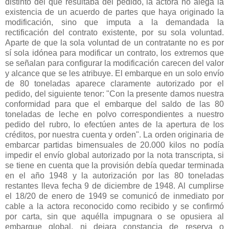
distinto del que resultaba del pedido, la actora no alega la
existencia de un acuerdo de partes que haya originado la
modificación, sino que imputa a la demandada la
rectificación del contrato existente, por su sola voluntad.
Aparte de que la sola voluntad de un contratante no es por
sí sola idónea para modificar un contrato, los extremos que
se señalan para configurar la modificación carecen del valor
y alcance que se les atribuye. El embarque en un solo envío
de 80 toneladas aparece claramente autorizado por el
pedido, del siguiente tenor: "Con la presente damos nuestra
conformidad para que el embarque del saldo de las 80
toneladas de leche en polvo correspondientes a nuestro
pedido del rubro, lo efectúen antes de la apertura de los
créditos, por nuestra cuenta y orden". La orden originaria de
embarcar partidas bimensuales de 20.000 kilos no podía
impedir el envío global autorizado por la nota transcripta, si
se tiene en cuenta que la provisión debía quedar terminada
en el año 1948 y la autorización por las 80 toneladas
restantes lleva fecha 9 de diciembre de 1948. Al cumplirse
el 18/20 de enero de 1949 se comunicó de inmediato por
cable a la actora reconocido como recibido y se confirmó
por carta, sin que aquélla impugnara o se opusiera al
embarque global, ni dejara constancia de reserva o