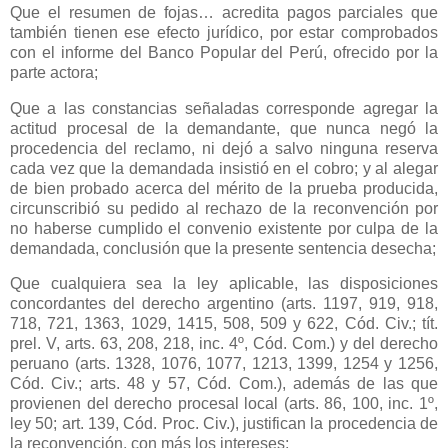
Que el resumen de fojas… acredita pagos parciales que
también tienen ese efecto jurídico, por estar comprobados
con el informe del Banco Popular del Perú, ofrecido por la
parte actora;
Que a las constancias señaladas corresponde agregar la
actitud procesal de la demandante, que nunca negó la
procedencia del reclamo, ni dejó a salvo ninguna reserva
cada vez que la demandada insistió en el cobro; y al alegar
de bien probado acerca del mérito de la prueba producida,
circunscribió su pedido al rechazo de la reconvención por
no haberse cumplido el convenio existente por culpa de la
demandada, conclusión que la presente sentencia desecha;
Que cualquiera sea la ley aplicable, las disposiciones
concordantes del derecho argentino (arts. 1197, 919, 918,
718, 721, 1363, 1029, 1415, 508, 509 y 622, Cód. Civ.; tít.
prel. V, arts. 63, 208, 218, inc. 4º, Cód. Com.) y del derecho
peruano (arts. 1328, 1076, 1077, 1213, 1399, 1254 y 1256,
Cód. Civ.; arts. 48 y 57, Cód. Com.), además de las que
provienen del derecho procesal local (arts. 86, 100, inc. 1º,
ley 50; art. 139, Cód. Proc. Civ.), justifican la procedencia de
la reconvención, con más los intereses;