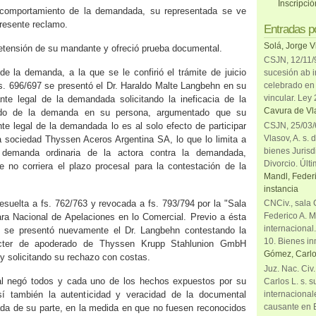
Inscripci
 comportamiento de la demandada, su representada se ve
presente reclamo.
Entradas p
Solá, Jorge V
etensión de su mandante y ofreció prueba documental.
CSJN, 12/11/9
 de la demanda, a la que se le confirió el trámite de juicio
sucesión ab i
 fs. 696/697 se presentó el Dr. Haraldo Malte Langbehn en su
celebrado en 
vincular. Ley
nte legal de la demandada solicitando la ineficacia de la
Cavura de Vla
slado de la demanda en su persona, argumentado que su
CSJN, 25/03/6
nte legal de la demandada lo es al solo efecto de participar
Vlasov, A. s. 
la sociedad Thyssen Aceros Argentina SA, lo que lo limita a
bienes Jurisd
 demanda ordinaria de la actora contra la demandada,
Divorcio. Últi
 no corriera el plazo procesal para la contestación de la
Mandl, Federi
instancia
esuelta a fs. 762/763 y revocada a fs. 793/794 por la "Sala
CNCiv., sala 
Federico A. M
a Nacional de Apelaciones en lo Comercial. Previo a ésta
internacional
7 se presentó nuevamente el Dr. Langbehn contestando la
10. Bienes in
ter de apoderado de Thyssen Krupp Stahlunion GmbH
Gómez, Carlo
 y solicitando su rechazo con costas.
Juz. Nac. Civ
al negó todos y cada uno de los hechos expuestos por su
Carlos L. s. 
internacional
í también la autenticidad y veracidad de la documental
causante en 
 de su parte, en la medida en que no fuesen reconocidos