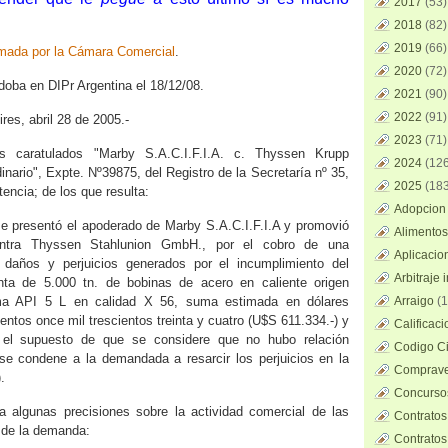
2017
(53)
2018
(82)
2019
(66)
rmada por la Cámara Comercial
.
2020
(72)
doba en DIPr Argentina el 18/12/08.
2021
(90)
2022
(91)
res, abril 28 de 2005.-
2023
(71)
s caratulados "Marby S.A.C.I.F.I.A. c. Thyssen Krupp
2024
(126
nario", Expte. Nº39875, del Registro de la Secretaría nº 35,
2025
(183
tencia; de los que resulta:
Adopcion 
se presentó el apoderado de Marby S.A.C.I.F.I.A y promovió
Alimentos
ontra Thyssen Stahlunion GmbH., por el cobro de una
Aplicacio
 daños y perjuicios generados por el incumplimiento del
Arbitraje 
ta de 5.000 tn. de bobinas de acero en caliente origen
ma API 5 L en calidad X 56, suma estimada en dólares
Arraigo
(1
ntos once mil trescientos treinta y cuatro (U$S 611.334.-) y
Calificac
a el supuesto de que se considere que no hubo relación
Codigo Ci
 se condene a la demandada a resarcir los perjuicios en la
Comprave
.
Concursos
a algunas precisiones sobre la actividad comercial de las
Contratos
s de la demanda:
Contratos