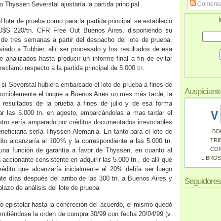
 Thyssen Severstal ajustaría la partida principal.
Comenta
I
l lote de prueba como para la partida principal se estableció
 U$S 220/tn. CFR Free Out Buenos Aires, disponiendo su
de tres semanas a partir del despacho del lote de prueba,
viado a Tubhier, allí ser procesado y los resultados de esa
 analizados hasta producir un informe final a fin de evitar
reclamo respecto a la partida principal de 5.000 tn.
si Severstal hubiera embarcado el lote de prueba a fines de
Auspiciant
sumiblemente el buque a Buenos Aires un mes más tarde, la
s resultados de la prueba a fines de julio y de esa forma
ar las 5.000 tn. en agosto, embarcándolas a mas tardar el
stro sería amparado por créditos documentados irrevocables
beneficiaria sería Thyssen Alemania. En tanto para el lote de
BO
dito alcanzaría al 100% y la correspondiente a las 5.000 tn.
TRI
CO
 una función de garantía a favor de Thyssen, en cuanto al
LIBROS
accionante consistente en adquirir las 5.000 tn., de allí que
rédito que alcanzaría inicialmente al 20% debía ser luego
te días después del arribo de las 300 tn. a Buenos Aires y
Seguidores
plazo de análisis del lote de prueba.
o epistolar hasta la concreción del acuerdo, el mismo quedó
emitiéndose la orden de compra 30/99 con fecha 20/04/99 (v.