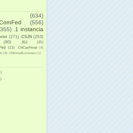
(634)
yComFed
(556)
(355)
.1 instancia
erior
(271)
.CSJN
(253)
(80)
.IGJ
(35)
Fed
(13)
.CNCasPenal
(4)
ec
(4)
.CNPenalEconomico
(1)
)
)