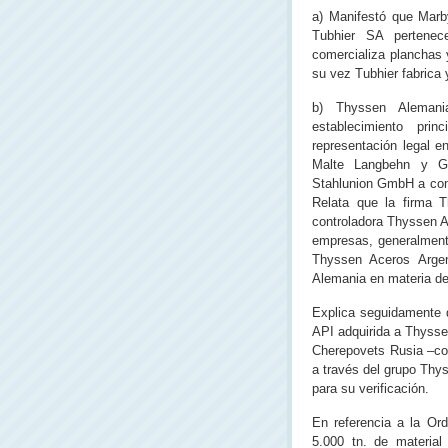
a) Manifestó que Marb
Tubhier SA pertenec
comercializa planchas 
su vez Tubhier fabrica 
b) Thyssen Aleman
establecimiento pri
representación legal e
Malte Langbehn y Gu
Stahlunion GmbH a con
Relata que la firma
controladora Thyssen A
empresas, generalmen
Thyssen Aceros Argen
Alemania en materia de
Explica seguidamente q
API adquirida a Thysse
Cherepovets Rusia –con
a través del grupo Thy
para su verificación.
En referencia a la Or
5.000 tn. de material