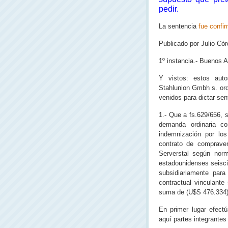
pedir.
La sentencia
fue confi
Publicado por Julio Cór
1º instancia.- Buenos Ai
Y vistos: estos auto
Stahlunion Gmbh s. ordi
venidos para dictar sen
1.- Que a fs.629/656, 
demanda ordinaria c
indemnización por los
contrato de compraven
Serverstal según nor
estadounidenses seiscie
subsidiariamente par
contractual vinculante
suma de (U$S 476.334)
En primer lugar efectú
aquí partes integrante