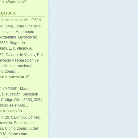
ón en Argentina?
opulares
icente s. sucesión. CSJN
6, Solá, Jorge Vicente s.
ntestato . Matrimonio
Argentina. Divorcio no
 2393. Segundo ...
sov, E. c. Vlasov, A.
0, Cavura de Vlasov, E. c.
divorcio y separación de
icción internacional.
mo domicil...
co s. sucesión. 2º
C, 03/03/81, Mandl,
. s. sucesión. Sucesión
. Código Civil: 3283, 3284,
muebles en Arg...
s s. sucesión
. nº 29, 01/04/86, Gómez,
sucesión. Sucesiones
es. Último domicilio del
EUA. Bienes inm...