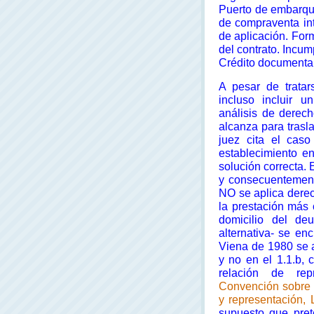
Puerto de embarque
de compraventa in
de aplicación. For
del contrato. Incu
Crédito documentar
A pesar de tratar
incluso incluir u
análisis de derec
alcanza para trasl
juez cita el caso
establecimiento e
solución correcta. 
y consecuentement
NO se aplica derec
la prestación más 
domicilio del de
alternativa- se e
Viena de 1980 se ap
y no en el 1.1.b, 
relación de rep
Convención sobre l
y representación,
supuesto que pre