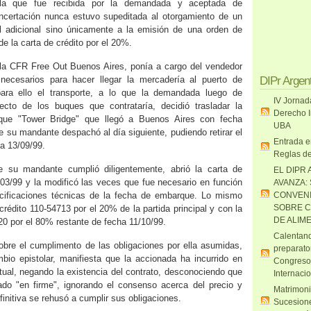
 la que fue recibida por la demandada y aceptada de
ncertación nunca estuvo supeditada al otorgamiento de un
al adicional sino únicamente a la emisión de una orden de
de la carta de crédito por el 20%.
ula CFR Free Out Buenos Aires, ponía a cargo del vendedor
 necesarios para hacer llegar la mercadería al puerto de
DIPr Argen
para ello el transporte, a lo que la demandada luego de
IV Jornad
cto de los buques que contrataría, decidió trasladar la
Derecho I
que "Tower Bridge" que llegó a Buenos Aires con fecha
UBA
e su mandante despachó al día siguiente, pudiendo retirar el
Entrada e
ía 13/09/99.
Reglas de
e su mandante cumplió diligentemente, abrió la carta de
EL DIPR 
/03/99 y la modificó las veces que fue necesario en función
AVANZA:
ecificaciones técnicas de la fecha de embarque. Lo mismo
CONVENI
SOBRE C
 crédito 110-54713 por el 20% de la partida principal y con la
DE ALIM
20 por el 80% restante de fecha 11/10/99.
Calentand
bre el cumplimento de las obligaciones por ella asumidas,
preparato
bio epistolar, manifiesta que la accionada ha incurrido en
Congreso
tual, negando la existencia del contrato, desconociendo que
Internaci
ado "en firme", ignorando el consenso acerca del precio y
Matrimoni
finitiva se rehusó a cumplir sus obligaciones.
Sucesione