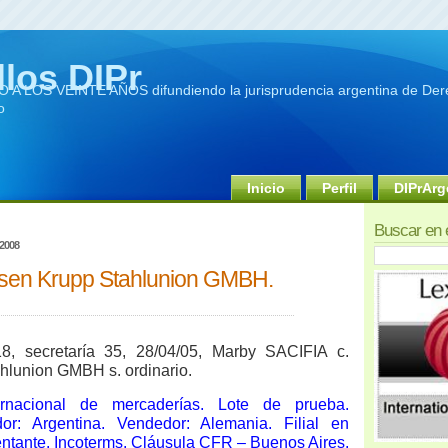
llos DIPr
A LOS VEINTE AÑOS difundiendo la jurisprudencia argentina de Dere
o
Inicio
Perfil
DIPrArg
Buscar en 
 2008
ssen Krupp Stahlunion GMBH.
8, secretaría 35, 28/04/05, Marby SACIFIA c.
hlunion GMBH s. ordinario.
ernacional de mercaderías. Lote de prueba.
or: Argentina. Vendedor: Alemania. Filial en
ntante. Incoterms. Cláusula CFR – Buenos Aires.