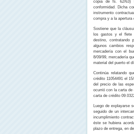
copia de fs. 62/63)
conformidad. Dicha co
instrumento contractu
compra y a la apertura 
Sostiene que la cláus
los gastos y el flete
destino, contratando 
algunos cambios respe
mercadería con el bu
8/09/99, mercadería qu
material del puerto el d
Continúa relatando qu
crédito 11054491 el 15
del precio de las esp
ocurrió con la carta de
carta de crédito 09.032
Luego de explayarse so
seguido de un intercam
incumplimiento contrac
éste se hubiera acord
plazo de entrega, en de