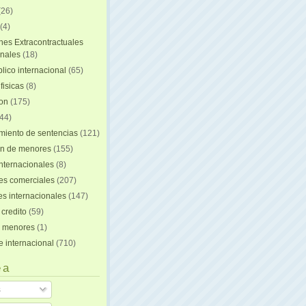
(26)
(4)
nes Extracontractuales
onales
(18)
lico internacional
(65)
fisicas
(8)
ion
(175)
44)
iento de sentencias
(121)
on de menores
(155)
nternacionales
(8)
es comerciales
(207)
s internacionales
(147)
 credito
(59)
e menores
(1)
e internacional
(710)
 a
s