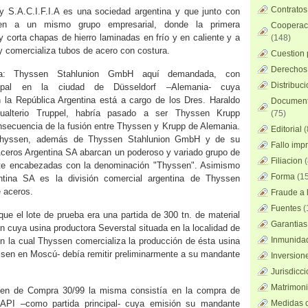
Contratos
y S.A.C.I.F.I.A es una sociedad argentina y que junto con
en a un mismo grupo empresarial, donde la primera
Cooperaci
y corta chapas de hierro laminadas en frío y en caliente y a
(148)
y comercializa tubos de acero con costura.
Cuestion 
Derechos 
ia: Thyssen Stahlunion GmbH aquí demandada, con
Distribuc
ncipal en la ciudad de Düsseldorf –Alemania- cuya
n la República Argentina está a cargo de los Dres. Haraldo
Documento
alterio Truppel, habría pasado a ser Thyssen Krupp
(75)
secuencia de la fusión entre Thyssen y Krupp de Alemania.
Editorial
(
 Thyssen, además de Thyssen Stahlunion GmbH y de su
Fallo imp
ceros Argentina SA abarcan un poderoso y variado grupo de
Filiacion
(
te encabezadas con la denominación "Thyssen". Asimismo
Forma
(15
tina SA es la división comercial argentina de Thyssen
 aceros.
Fraude a l
Fuentes
(
ue el lote de prueba era una partida de 300 tn. de material
Garantias
n cuya usina productora Severstal situada en la localidad de
Inmunidad
 la cual Thyssen comercializa la producción de ésta usina
ssen en Moscú- debía remitir preliminarmente a su mandante
Inversion
Jurisdicci
Matrimoni
den de Compra 30/99 la misma consistía en la compra de
 API –como partida principal- cuya emisión su mandante
Medidas c