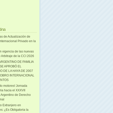
tina
as de Actualización de
nternacional Privado en la
n vigencia de las nuevas
 Arbitraje de la CCI 2026
ARGENTINO DE FAMILIA
 SE APROBÓ EL
O DE LA HAYA DE 2007
OBRO INTERNACIONAL
ENTOS
o motores! Jornada
ria hacia el XXXVII
 Argentino de Derecho
onal
o Extranjero en
s: ¿Es Obligatoria la