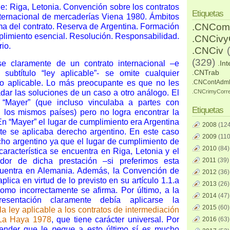
: Riga, Letonia. Convención sobre los contratos
Etiquetas
ternacional de mercaderías Viena 1980. Ámbitos
.CNCom
ma del contrato. Reserva de Argentina. Formación
mplimiento esencial. Resolución. Responsabilidad.
.CNCiv
io.
.CNCiv
(329)
se claramente de un contrato internacional –e
.Int
.CNTrab
n subtítulo “ley aplicable”- se omite cualquier
ho aplicable. Lo más preocupante es que no les
.CNContAdm
adar las soluciones de un caso a otro análogo. El
.CNCrimyCorr
 “Mayer” (que incluso vinculaba a partes con
Etiquetas
n los mismos países) pero no logra encontrar la
En “Mayer” el lugar de cumplimiento era Argentina
2008
(124
e se aplicaba derecho argentino. En este caso
2009
(110
ho argentino ya que el lugar de cumplimiento de
2010
(84)
característica se encuentra en Riga, Letonia y el
udor de dicha prestación –si preferimos esta
2011
(39)
ncuentra en Alemania. Además, la Convención de
2012
(36)
lica en virtud de lo previsto en su artículo 1.1.a
2013
(26)
como incorrectamente se afirma. Por último, a la
2014
(47)
resentación claramente debía aplicarse la
2015
(60)
a ley aplicable a los contratos de intermediación
 La Haya 1978
, que tiene carácter universal. Por
2016
(63)
tender que le
pegue
a esto último sí es mucho