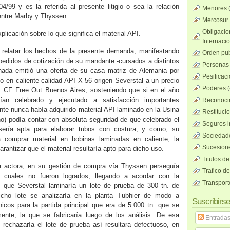
4/99 y es la referida al presente litigio o sea la relación
Menores
 entre Marby y Thyssen.
Mercosur
Obligacio
licación sobre lo que significa el material API.
Internaci
 relatar los hechos de la presente demanda, manifestando
Orden pub
pedidos de cotización de su mandante -cursados a distintos
Personas 
onada emitió una oferta de su casa matriz de Alemania por
Pesificac
do en caliente calidad API X 56 origen Severstal a un precio
Poderes
(
n. CF Free Out Buenos Aires, sosteniendo que si en el año
ían celebrado y ejecutado a satisfacción importantes
Reconocim
te nunca había adquirido material API laminado en la Usina
Restituci
(no) podía contar con absoluta seguridad de que celebrado el
Seguros i
 sería apta para elaborar tubos con costura, y como, su
Sociedad
 comprar material en bobinas laminadas en caliente, la
Sucesione
antizar que el material resultaría apto para dicho uso.
Titulos de
 actora, en su gestión de compra vía Thyssen perseguía
Trafico d
s cuales no fueron logrados, llegando a acordar con la
Transport
: que Severstal laminaría un lote de prueba de 300 tn. de
icho lote se analizaría en la planta Tubhier de modo a
Suscribirse
nicos para la partida principal que era de 5.000 tn. que se
ente, la que se fabricaría luego de los análisis. De esa
Entrada
rechazaría el lote de prueba así resultara defectuoso, en