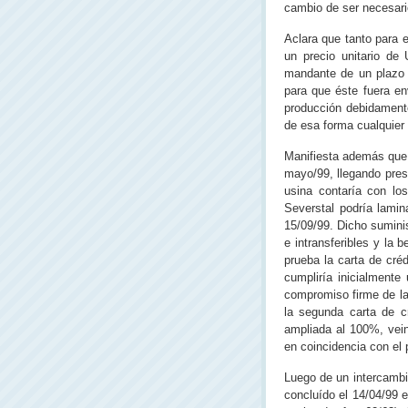
cambio de ser necesario
Aclara que tanto para e
un precio unitario de
mandante de un plazo 
para que éste fuera en
producción debidamente
de esa forma cualquier 
Manifiesta además que 
mayo/99, llegando pre
usina contaría con lo
Severstal podría lamin
15/09/99. Dicho sumini
e intransferibles y la 
prueba la carta de cré
cumpliría inicialmente
compromiso firme de la 
la segunda carta de c
ampliada al 100%, vein
en coincidencia con el 
Luego de un intercambi
concluído el 14/04/99 