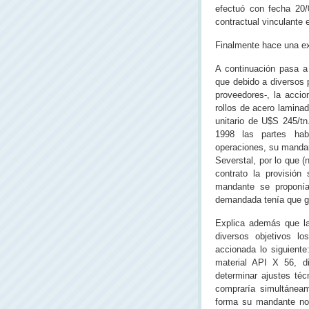
efectuó con fecha 20/0
contractual vinculante
Finalmente hace una exp
A continuación pasa a
que debido a diversos 
proveedores-, la acci
rollos de acero lamina
unitario de U$S 245/t
1998 las partes hab
operaciones, su mandan
Severstal, por lo que 
contrato la provisión
mandante se proponía
demandada tenía que gar
Explica además que la
diversos objetivos lo
accionada lo siguiente
material API X 56, d
determinar ajustes téc
compraría simultáneam
forma su mandante no 