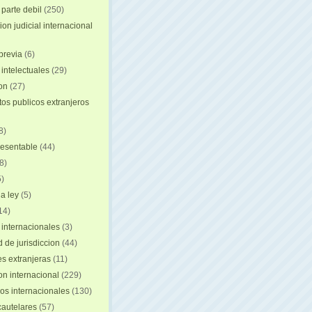
 parte debil
(250)
on judicial internacional
previa
(6)
intelectuales
(29)
ion
(27)
s publicos extranjeros
8)
resentable
(44)
8)
)
a ley
(5)
14)
 internacionales
(3)
 de jurisdiccion
(44)
es extranjeras
(11)
on internacional
(229)
os internacionales
(130)
autelares
(57)