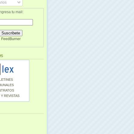
rios
ngresa tu mail:
FeedBurner
es
LETINES
BUNALES
NTRATOS
 Y REVISTAS