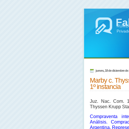
Fa
RUMBO 
Privad
jueves, 18 de diciembre de
Marby c. Thy
1º instancia
Juz. Nac. Com. 1
Thyssen Krupp Sta
Compraventa int
Análisis. Comprad
Argentina. Represe