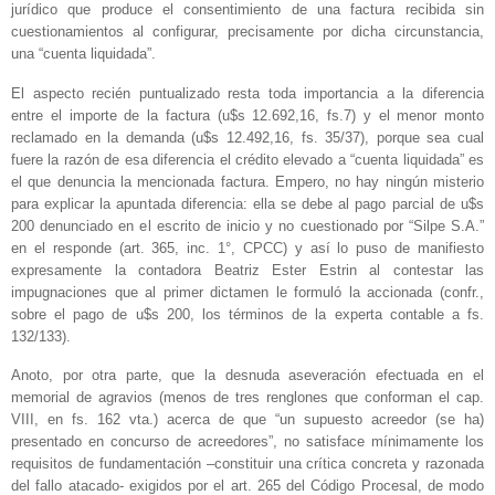
jurídico que produce el consentimiento de una factura recibida sin
cuestionamientos al configurar, precisamente por dicha circunstancia,
una “cuenta liquidada”.
El aspecto recién puntualizado resta toda importancia a la diferencia
entre el importe de la factura (u$s 12.692,16, fs.7) y el menor monto
reclamado en la demanda (u$s 12.492,16, fs. 35/37), porque sea cual
fuere la razón de esa diferencia el crédito elevado a “cuenta liquidada” es
el que denuncia la mencionada factura. Empero, no hay ningún misterio
para explicar la apuntada diferencia: ella se debe al pago parcial de u$s
200 denunciado en el escrito de inicio y no cuestionado por “Silpe S.A.”
en el responde (art. 365, inc. 1°, CPCC) y así lo puso de manifiesto
expresamente la contadora Beatriz Ester Estrin al contestar las
impugnaciones que al primer dictamen le formuló la accionada (confr.,
sobre el pago de u$s 200, los términos de la experta contable a fs.
132/133).
Anoto, por otra parte, que la desnuda aseveración efectuada en el
memorial de agravios (menos de tres renglones que conforman el cap.
VIII, en fs. 162 vta.) acerca de que “un supuesto acreedor (se ha)
presentado en concurso de acreedores”, no satisface mínimamente los
requisitos de fundamentación –constituir una crítica concreta y razonada
del fallo atacado- exigidos por el art. 265 del Código Procesal, de modo