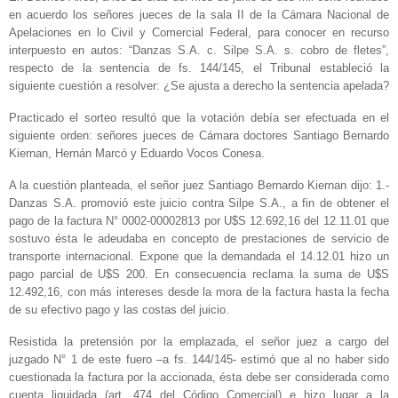
en acuerdo los señores jueces de la sala II de la Cámara Nacional de
Apelaciones en lo Civil y Comercial Federal, para conocer en recurso
interpuesto en autos: “Danzas S.A. c. Silpe S.A. s. cobro de fletes”,
respecto de la sentencia de fs. 144/145, el Tribunal estableció la
siguiente cuestión a resolver: ¿Se ajusta a derecho la sentencia apelada?
Practicado el sorteo resultó que la votación debía ser efectuada en el
siguiente orden: señores jueces de Cámara doctores Santiago Bernardo
Kiernan, Hernán Marcó y Eduardo Vocos Conesa.
A la cuestión planteada, el señor juez Santiago Bernardo Kiernan dijo: 1.-
Danzas S.A. promovió este juicio contra Silpe S.A., a fin de obtener el
pago de la factura N° 0002-00002813 por U$S 12.692,16 del 12.11.01 que
sostuvo ésta le adeudaba en concepto de prestaciones de servicio de
transporte internacional. Expone que la demandada el 14.12.01 hizo un
pago parcial de U$S 200. En consecuencia reclama la suma de U$S
12.492,16, con más intereses desde la mora de la factura hasta la fecha
de su efectivo pago y las costas del juicio.
Resistida la pretensión por la emplazada, el señor juez a cargo del
juzgado N° 1 de este fuero –a fs. 144/145- estimó que al no haber sido
cuestionada la factura por la accionada, ésta debe ser considerada como
cuenta liquidada (art. 474 del Código Comercial) e hizo lugar a la