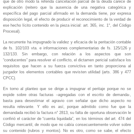
que de otro modo la referida cancelación parcial de la deuda carece de
explicación (reitero que la ausencia de una negativa categórica y
específica del pago parcial afirmado en la demanda tiene, por expresa
disposición legal, el efecto de producir el reconocimiento de la verdad de
ese hecho lícito contenido en la pieza inicial: art. 365, inc. 1°, del Código
Procesal).
La recurrente ha impugnado la validez y eficacia de la peritación contable
de fs. 102/103 vta. e informaciones complementarias de fs. 125/126 y
132/133. Sin embargo, con relación a los aspectos que son
“conducentes” para resolver el conflicto, el dictamen pericial satisface los
requisitos que hacen a su fuerza convictiva en tanto proporciona al
juzgador los elementos contables que revisten utilidad (arts. 386 y 477
CPCC).
En torno al planteo que se dirige a impugnar el peritaje porque no se
expide sobre otras facturas –agregadas con el escrito de demanda-,
basta para desestimar el agravio con señalar que dicho aspecto no
resulta relevante. Y ello es así, porque admitido como fue que la
demandada recibió la factura n° 2813, su falta de oportuna observación le
confirió el carácter de “cuenta liquidada”, en los términos del art. 474 del
Código mercantil, de modo que no cabía consecuentemente volver sobre
su contenido (rubros y montos). No es otro, como se sabe, el efecto