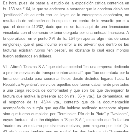
Es hora, pues, de pasar al estudio de la exposición crítica contenida en
fs. 163 vta./164, la que se endereza a sostener que la condena debió ser
“pesificada” de acuerdo con las leyes de la emergencia económica, no
resultando de aplicación en la especie –en contra de lo resuelto por el
a
quo
- el decreto 410/02, dado que no se trata aquí de una financiación
vinculada con el comercio exterior otorgada por una entidad financiera. A
lo que añade, en el punto XVI de fs. 164 (en apenas algo más de cinco
renglones), que el juez incurrió en error al no advertir que dentro de las
facturas existían rubros “en pesos”, no obstante lo cual esos montos
fueron estimados en dólares.
VI.- Afirmó “Danzas S.A.” que dicha sociedad “es una empresa dedicada
a prestar servicios de transporte internacional”, que “fue contratada por la
firma demandada para coordinar fletes desde distintos lugares hacia la
República Argentina”; servicios aquéllos que fueron cabalmente prestados
a una carga recibida de conformidad y que son los que devengaron la
factura que motiva la presente acción (fs. 35 y vta.). La demandada, en
el responde de fs. 43/44 vta., contestó que de la documentación
acompañada no surgía que aquélla hubiese realizado transporte alguno
sino que fueron cumplidos por “Terminales Río de la Plata” y “Navicom”,
cuyas facturas sí están dirigidas a “Silpe S.A.”, recalcado que “la factura
‘madre’ es un reclamo por diversos motivos, pero ninguno por flete” (fs.
43 vta.), como también que no recibió las dos facturas de “Terminales