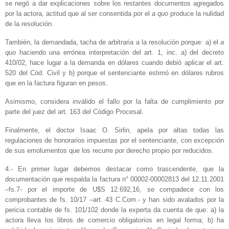
se negó a dar explicaciones sobre los restantes documentos agregados
por la actora, actitud que al ser consentida por el
a quo
produce la nulidad
de la resolución.
También, la demandada, tacha de arbitraria a la resolución porque: a) el
a
quo
haciendo una errónea interpretación del art. 1, inc. a) del decreto
410/02, hace lugar a la demanda en dólares cuando debió aplicar el art.
520 del Cód. Civil y b) porque el sentenciante estimó en dólares rubros
que en la factura figuran en pesos.
Asimismo, considera inválido el fallo por la falta de cumplimiento por
parte del juez del art. 163 del Código Procesal.
Finalmente, el doctor Isaac O. Sirlin, apela por altas todas las
regulaciones de honorarios impuestas por el sentenciante, con excepción
de sus emolumentos que los recurre por derecho propio por reducidos.
4.- En primer lugar debemos destacar como trascendente, que la
documentación que respalda la factura n° 00002-00002813 del 12.11.2001
–fs.7- por el importe de U$S 12.692,16, se compadece con los
comprobantes de fs. 10/17 –art. 43 C.Com.- y han sido avalados por la
pericia contable de fs. 101/102 donde la experta da cuenta de que: a) la
actora lleva los libros de comercio obligatorios en legal forma; b) ha