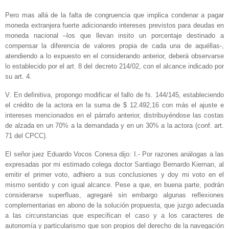
Pero mas allá de la falta de congruencia que implica condenar a pagar
moneda extranjera fuerte adicionando intereses previstos para deudas en
moneda nacional –los que llevan insito un porcentaje destinado a
compensar la diferencia de valores propia de cada una de aquéllas-,
atendiendo a lo expuesto en el considerando anterior, deberá observarse
lo establecido por el art. 8 del decreto 214/02, con el alcance indicado por
su art. 4.
V. En definitiva, propongo modificar el fallo de fs. 144/145, estableciendo
el crédito de la actora en la suma de $ 12.492,16 con más el ajuste e
intereses mencionados en el párrafo anterior, distribuyéndose las costas
de alzada en un 70% a la demandada y en un 30% a la actora (conf. art.
71 del CPCC).
El señor juez Eduardo Vocos Conesa dijo: I.- Por razones análogas a las
expresadas por mi estimado colega doctor Santiago Bernardo Kiernan, al
emitir el primer voto, adhiero a sus conclusiones y doy mi voto en el
mismo sentido y con igual alcance. Pese a que, en buena parte, podrán
considerarse superfluas, agregaré sin embargo algunas reflexiones
complementarias en abono de la solución propuesta, que juzgo adecuada
a las circunstancias que especifican el caso y a los caracteres de
autonomía y particularismo que son propios del derecho de la navegación