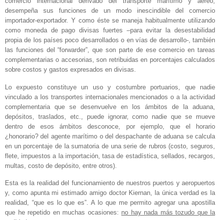
comercio internacional derivado del transporte marítimo y aéreo,
desempeña sus funciones de un modo inescindible del comercio
importador-exportador. Y como éste se maneja habitualmente utilizando
como moneda de pago divisas fuertes –para evitar la desestabilidad
propia de los países poco desarrollados o en vías de desarrollo-, también
las funciones del “forwarder”, que son parte de ese comercio en tareas
complementarias o accesorias, son retribuidas en porcentajes calculados
sobre costos y gastos expresados en divisas.
Lo expuesto constituye un uso y costumbre portuarios, que nadie
vinculado a los transportes internacionales mencionados o a la actividad
complementaria que se desenvuelve en los ámbitos de la aduana,
depósitos, traslados, etc., puede ignorar, como nadie que se mueve
dentro de esos ámbitos desconoce, por ejemplo, que el horario
¿honorario? del agente marítimo o del despachante de aduana se calcula
en un porcentaje de la sumatoria de una serie de rubros (costo, seguros,
flete, impuestos a la importación, tasa de estadística, sellados, recargos,
multas, costo de depósito, entre otros).
Esta es la realidad del funcionamiento de nuestros puertos y aeropuertos
y, como apunta mi estimado amigo doctor Kiernan, la única verdad es la
realidad, “que es lo que es”. A lo que me permito agregar una apostilla
que he repetido en muchas ocasiones:
no hay nada más tozudo que la