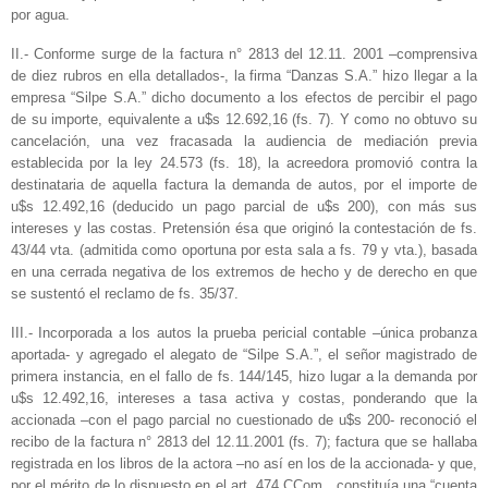
por agua.
II.- Conforme surge de la factura n° 2813 del 12.11. 2001 –comprensiva
de diez rubros en ella detallados-, la firma “Danzas S.A.” hizo llegar a la
empresa “Silpe S.A.” dicho documento a los efectos de percibir el pago
de su importe, equivalente a u$s 12.692,16 (fs. 7). Y como no obtuvo su
cancelación, una vez fracasada la audiencia de mediación previa
establecida por la ley 24.573 (fs. 18), la acreedora promovió contra la
destinataria de aquella factura la demanda de autos, por el importe de
u$s 12.492,16 (deducido un pago parcial de u$s 200), con más sus
intereses y las costas. Pretensión ésa que originó la contestación de fs.
43/44 vta. (admitida como oportuna por esta sala a fs. 79 y vta.), basada
en una cerrada negativa de los extremos de hecho y de derecho en que
se sustentó el reclamo de fs. 35/37.
III.- Incorporada a los autos la prueba pericial contable –única probanza
aportada- y agregado el alegato de “Silpe S.A.”, el señor magistrado de
primera instancia, en el fallo de fs. 144/145, hizo lugar a la demanda por
u$s 12.492,16, intereses a tasa activa y costas, ponderando que la
accionada –con el pago parcial no cuestionado de u$s 200- reconoció el
recibo de la factura n° 2813 del 12.11.2001 (fs. 7); factura que se hallaba
registrada en los libros de la actora –no así en los de la accionada- y que,
por el mérito de lo dispuesto en el art. 474 CCom., constituía una “cuenta