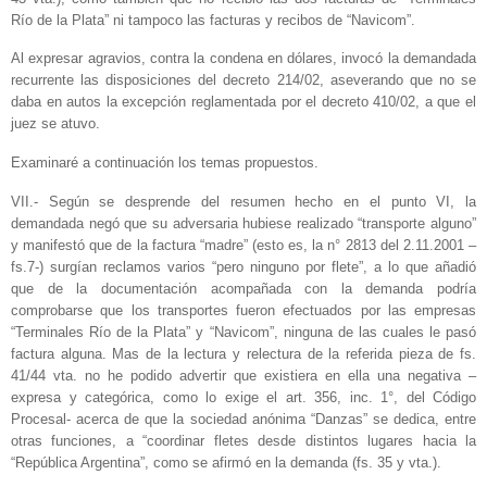
Río de la Plata” ni tampoco las facturas y recibos de “Navicom”.
Al expresar agravios, contra la condena en dólares, invocó la demandada
recurrente las disposiciones del decreto 214/02, aseverando que no se
daba en autos la excepción reglamentada por el decreto 410/02, a que el
juez se atuvo.
Examinaré a continuación los temas propuestos.
VII.- Según se desprende del resumen hecho en el punto VI, la
demandada negó que su adversaria hubiese realizado “transporte alguno”
y manifestó que de la factura “madre” (esto es, la n° 2813 del 2.11.2001 –
fs.7-) surgían reclamos varios “pero ninguno por flete”, a lo que añadió
que de la documentación acompañada con la demanda podría
comprobarse que los transportes fueron efectuados por las empresas
“Terminales Río de la Plata” y “Navicom”, ninguna de las cuales le pasó
factura alguna. Mas de la lectura y relectura de la referida pieza de fs.
41/44 vta. no he podido advertir que existiera en ella una negativa –
expresa y categórica, como lo exige el art. 356, inc. 1°, del Código
Procesal- acerca de que la sociedad anónima “Danzas” se dedica, entre
otras funciones, a “coordinar fletes desde distintos lugares hacia la
“República Argentina”, como se afirmó en la demanda (fs. 35 y vta.).