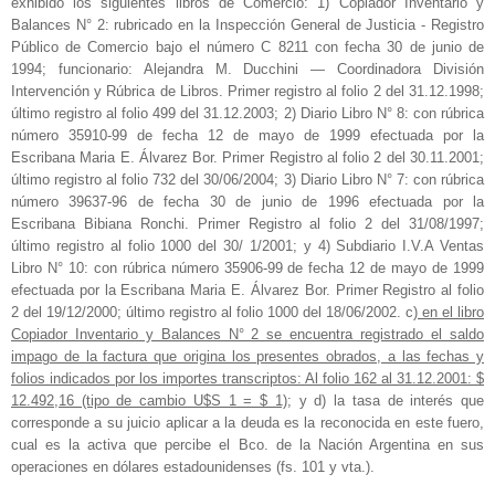
exhibido los siguientes libros de Comercio: 1) Copiador Inventario y
Balances N° 2: rubricado en la Inspección General de Justicia - Registro
Público de Comercio bajo el número C 8211 con fecha 30 de junio de
1994; funcionario: Alejandra M. Ducchini — Coordinadora División
Intervención y Rúbrica de Libros. Primer registro al folio 2 del 31.12.1998;
último registro al folio 499 del 31.12.2003; 2) Diario Libro N° 8: con rúbrica
número 35910-99 de fecha 12 de mayo de 1999 efectuada por la
Escribana Maria E. Álvarez Bor. Primer Registro al folio 2 del 30.11.2001;
último registro al folio 732 del 30/06/2004; 3) Diario Libro N° 7: con rúbrica
número 39637-96 de fecha 30 de junio de 1996 efectuada por la
Escribana Bibiana Ronchi. Primer Registro al folio 2 del 31/08/1997;
último registro al folio 1000 del 30/ 1/2001; y 4) Subdiario I.V.A Ventas
Libro N° 10: con rúbrica número 35906-99 de fecha 12 de mayo de 1999
efectuada por la Escribana Maria E. Álvarez Bor. Primer Registro al folio
2 del 19/12/2000; último registro al folio 1000 del 18/06/2002. c
) en el libro
Copiador Inventario y Balances N° 2 se encuentra registrado el saldo
impago de la factura que origina los presentes obrados, a las fechas y
folios indicados por los importes transcriptos: Al folio 162 al 31.12.2001: $
12.492,16 (tipo de cambio U$S 1 = $ 1)
; y d) la tasa de interés que
corresponde a su juicio aplicar a la deuda es la reconocida en este fuero,
cual es la activa que percibe el Bco. de la Nación Argentina en sus
operaciones en dólares estadounidenses (fs. 101 y vta.).