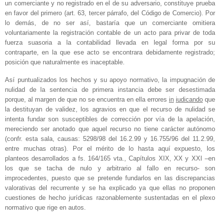
un comerciante y no registrado en el de su adversario, constituye prueba
en favor del primero (art. 63, tercer párrafo, del Código de Comercio). Por
lo demás, de no ser así, bastaría que un comerciante omitiera
voluntariamente la registración contable de un acto para privar de toda
fuerza suasoria a la contabilidad llevada en legal forma por su
contraparte, en la que ese acto se encontrara debidamente registrado;
posición que naturalmente es inaceptable.
Así puntualizados los hechos y su apoyo normativo, la impugnación de
nulidad de la sentencia de primera instancia debe ser desestimada
porque, al margen de que no se encuentra en ella errores
in
iudicando
que
la destituyan de validez, los agravios en que el recurso de nulidad se
intenta fundar son susceptibles de corrección por vía de la apelación,
mereciendo ser anotado que aquel recurso no tiene carácter autónomo
(confr. esta sala, causas: 5298/98 del 16.2.99 y 16.755/96 del 11.2.99,
entre muchas otras). Por el mérito de lo hasta aquí expuesto, los
planteos desarrollados a fs. 164/165 vta., Capítulos XIX, XX y XXI –en
los que se tacha de nulo y arbitrario al fallo en recurso- son
improcedentes, puesto que se pretende fundarlos en las discrepancias
valorativas del recurrente y se ha explicado ya que ellas no proponen
cuestiones de hecho jurídicas razonablemente sustentadas en el plexo
normativo que rige en autos.