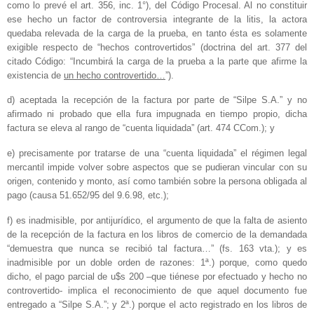
como lo prevé el art. 356, inc. 1°), del Código Procesal. Al no constituir
ese hecho un factor de controversia integrante de la litis, la actora
quedaba relevada de la carga de la prueba, en tanto ésta es solamente
exigible respecto de “hechos controvertidos” (doctrina del art. 377 del
citado Código: “Incumbirá la carga de la prueba a la parte que afirme la
existencia de
un hecho controvertido…
”).
d) aceptada la recepción de la factura por parte de “Silpe S.A.” y no
afirmado ni probado que ella fura impugnada en tiempo propio, dicha
factura se eleva al rango de “cuenta liquidada” (art. 474 CCom.); y
e) precisamente por tratarse de una “cuenta liquidada” el régimen legal
mercantil impide volver sobre aspectos que se pudieran vincular con su
origen, contenido y monto, así como también sobre la persona obligada al
pago (causa 51.652/95 del 9.6.98, etc.);
f) es inadmisible, por antijurídico, el argumento de que la falta de asiento
de la recepción de la factura en los libros de comercio de la demandada
“demuestra que nunca se recibió tal factura…” (fs. 163 vta.); y es
inadmisible por un doble orden de razones: 1ª.) porque, como quedo
dicho, el pago parcial de u$s 200 –que tiénese por efectuado y hecho no
controvertido- implica el reconocimiento de que aquel documento fue
entregado a “Silpe S.A.”; y 2ª.) porque el acto registrado en los libros de