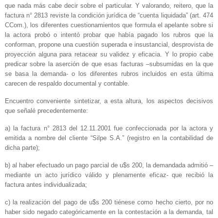
que nada más cabe decir sobre el particular. Y valorando, reitero, que la
factura n° 2813 reviste la condición jurídica de “cuenta liquidada” (art. 474
CCom.), los diferentes cuestionamientos que formula el apelante sobre si
la actora probó o intentó probar que había pagado los rubros que la
conforman, propone una cuestión superada e insustancial, desprovista de
proyección alguna para retacear su validez y eficacia. Y lo propio cabe
predicar sobre la aserción de que esas facturas –subsumidas en la que
se basa la demanda- o los diferentes rubros incluidos en esta última
carecen de respaldo documental y contable.
Encuentro conveniente sintetizar, a esta altura, los aspectos decisivos
que señalé precedentemente:
a) la factura n° 2813 del 12.11.2001 fue confeccionada por la actora y
emitida a nombre del cliente “Silpe S.A.” (registro en la contabilidad de
dicha parte);
b) al haber efectuado un pago parcial de u$s 200, la demandada admitió –
mediante un acto jurídico válido y plenamente eficaz- que recibió la
factura antes individualizada;
c) la realización del pago de u$s 200 tiénese como hecho cierto, por no
haber sido negado categóricamente en la contestación a la demanda, tal