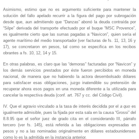
Asimismo, estimo que no es argumento suficiente para mantener la
solución del fallo apelado recurrir a la figura del pago por subrogación
desde que, aun admitiendo que “Danzas” abonó la deuda contraída por
“Silpe” derivada del transporte efectuado por el buque “MSC Provence”,
es igualmente cierto que las sumas pagadas a “Navicon”, quien sería el
agente marítimo del medio transportador (ver facturas de fs. 11, 13, 16 y
17), se concretaron en pesos, tal como se especifica en los recibos
obrantes a fs. 10, 12, 14 y 15.
En otras palabras, es claro que las “demoras” facturadas por “Navicon” y
los demás servicios prestados por éste fueron percibidos en moneda
nacional, de manera que no habiendo la actora desembolsado dólares
para satisfacer esas obligaciones, juzgo inatendible su pretensión de
recuperar ahora esos pagos en una moneda diferente a la utilizada para
cancelar la respectiva deuda (conf. art. 767 y cc. del Código Civil).
IV. Que el agravio vinculado a la tasa de interés decidida por el
a quo
es
igualmente admisible, pues la fijada por esta sala en la causa “Grossi” del
8.8.95 que el señor juez de grado cita en el considerando III, párrafo
tercero (ver fs. 145), está referida a las obligaciones expresadas en
pesos y no a las nominadas originalmente en dólares estadounidenses
como lo es la admitida en la instancia anterior.