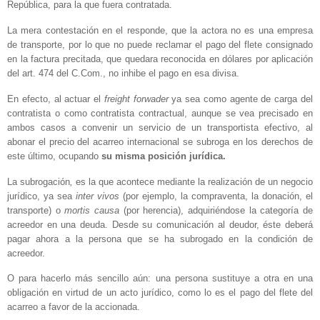
República, para la que fuera contratada.
La mera contestación en el responde, que la actora no es una empresa
de transporte, por lo que no puede reclamar el pago del flete consignado
en la factura precitada, que quedara reconocida en dólares por aplicación
del art. 474 del C.Com., no inhibe el pago en esa divisa.
En efecto, al actuar el
freight forwader
ya sea como agente de carga del
contratista o como contratista contractual, aunque se vea precisado en
ambos casos a convenir un servicio de un transportista efectivo, al
abonar el precio del acarreo internacional se subroga en los derechos de
este último, ocupando
su misma posición jurídica.
La subrogación
,
es la que acontece mediante la realización de un negocio
jurídico, ya sea
inter vivos
(por ejemplo, la compraventa, la donación, el
transporte) o
mortis causa
(por herencia), adquiriéndose la categoría de
acreedor en una deuda. Desde su comunicación al deudor, éste deberá
pagar ahora a la persona que se ha subrogado en la condición de
acreedor.
O para hacerlo más sencillo aún: una persona sustituye a otra en una
obligación en virtud de un acto jurídico, como lo es el pago del flete del
acarreo a favor de la accionada.