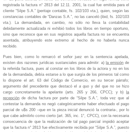
registrada la factura n° 2813 del 12.11. 2001, la cual fue emitida para el
cliente “Silpe S.A.” (peritaje contable, fs. 102/103 vta.), quien, según las
constancias contables de “Danzas S.A.”, no las canceló (ibid, fs. 102/103
vta.). La demandada, en cambio, no sólo no lleva la contabilidad
debidamente actualizada ni exhibió todos los libros en tiempo oportuno,
sino que reconoce que en sus registros aquella factura no se encuentra
asentada, atribuyendo este extremo al hecho de no haberla nunca
recibido.
Pues bien, como lo remarcó el señor juez en la sentencia apelada,
existen dos razones jurídicas sustanciales para admitir: a)
la emisión
de
la referida factura, pues al constar en los libros de la actora y no en los
de la demandada, debía estarse a lo que surgía de los primeros tal como
lo dispone el art. 63 del Código de Comercio, en su tercer párrafo;
argumento del precedente que destacó el
a quo
y del que no se hizo
cargo concretamente la apelante (arts. 265 y 266, CPCC); y b)
la
recepción
de dicha factura por parte de “Silpe S.A.”, toda vez que al
contestar la demanda no negó categóricamente haber efectuado el pago
parcial de u$s 200 –que en la pieza inicial denunció la contraria-, por lo
que cabe admitirlo como cierto (art. 365, inc. 1°, CPCC), con la necesaria
consecuencia de que la realización de tal pago parcial impidió aceptar
que la factura n° 2813 fue efectivamente recibida por “Silpe S.A.”, puesto