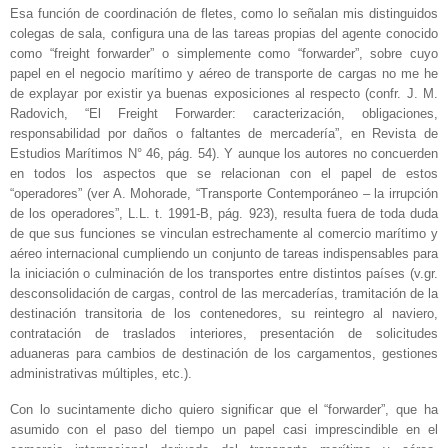
Esa función de coordinación de fletes, como lo señalan mis distinguidos
colegas de sala, configura una de las tareas propias del agente conocido
como “freight forwarder” o simplemente como “forwarder”, sobre cuyo
papel en el negocio marítimo y aéreo de transporte de cargas no me he
de explayar por existir ya buenas exposiciones al respecto (confr. J. M.
Radovich, “El Freight Forwarder: caracterización, obligaciones,
responsabilidad por daños o faltantes de mercadería”, en Revista de
Estudios Marítimos N° 46, pág. 54). Y aunque los autores no concuerden
en todos los aspectos que se relacionan con el papel de estos
“operadores” (ver A. Mohorade, “Transporte Contemporáneo – la irrupción
de los operadores”, L.L. t. 1991-B, pág. 923), resulta fuera de toda duda
de que sus funciones se vinculan estrechamente al comercio marítimo y
aéreo internacional cumpliendo un conjunto de tareas indispensables para
la iniciación o culminación de los transportes entre distintos países (v.gr.
desconsolidación de cargas, control de las mercaderías, tramitación de la
destinación transitoria de los contenedores, su reintegro al naviero,
contratación de traslados interiores, presentación de solicitudes
aduaneras para cambios de destinación de los cargamentos, gestiones
administrativas múltiples, etc.).
Con lo sucintamente dicho quiero significar que el “forwarder”, que ha
asumido con el paso del tiempo un papel casi imprescindible en el