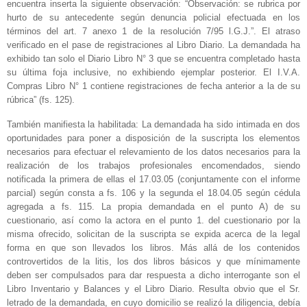
encuentra inserta la siguiente observación: “Observación: se rubrica por
hurto de su antecedente según denuncia policial efectuada en los
términos del art. 7 anexo 1 de la resolución 7/95 l.G.J.”. El atraso
verificado en el pase de registraciones al Libro Diario. La demandada ha
exhibido tan solo el Diario Libro N° 3 que se encuentra completado hasta
su última foja inclusive, no exhibiendo ejemplar posterior. El I.V.A.
Compras Libro N° 1 contiene registraciones de fecha anterior a la de su
rúbrica” (fs. 125).
También manifiesta la habilitada: La demandada ha sido intimada en dos
oportunidades para poner a disposición de la suscripta los elementos
necesarios para efectuar el relevamiento de los datos necesarios para la
realización de los trabajos profesionales encomendados, siendo
notificada la primera de ellas el 17.03.05 (conjuntamente con el informe
parcial) según consta a fs. 106 y la segunda el 18.04.05 según cédula
agregada a fs. 115. La propia demandada en el punto A) de su
cuestionario, así como la actora en el punto 1. del cuestionario por la
misma ofrecido, solicitan de la suscripta se expida acerca de la legal
forma en que son llevados los libros. Más allá de los contenidos
controvertidos de la litis, los dos libros básicos y que mínimamente
deben ser compulsados para dar respuesta a dicho interrogante son el
Libro Inventario y Balances y el Libro Diario. Resulta obvio que el Sr.
letrado de la demandada, en cuyo domicilio se realizó la diligencia, debía