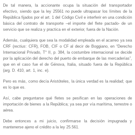
De tal manera, la accionante ocupa la situación del transportador
efectivo, siendo que la ley 25561 no puede ultrapasar los límites de la
República fijados por el art. 1 del Código Civil e interferir en una condición
básica del contrato de transporte –el importe del flete pactado- de un
servicio que se realiza y practica en el exterior, fuera de la Nación.
Además, cualquiera que sea la modalidad empleada en el acarreo ya sea
CRF (
rectius
: CFR), FOB, CIF o CF al decir de Boggiano, en “Derecho
Internacional Privado, T° II, p. 384, la costumbre internacional se decide
por la aplicación del derecho del puerto de embarque de las mercaderías”,
que en el caso fue el de Génova, Italia, situado fuera de la República
(arg. D. 410, art. 1, inc. e).
Pero es más, como decía Aristóteles, la única verdad es la realidad; que
es lo que es.
Así, cabe preguntarse qué fletes se pesifican en las operaciones de
importación de bienes a la República; ya sea por vía marítima, terrestre o
aérea.
Debe entonces a mi juicio, confirmarse la decisión impugnada y
mantenerse ajeno el crédito a la ley 25.561.