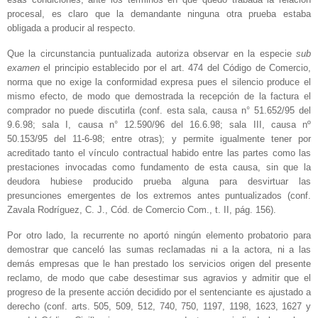
procesal, es claro que la demandante ninguna otra prueba estaba
obligada a producir al respecto.
Que la circunstancia puntualizada autoriza observar en la especie
sub
examen
el principio establecido por el art. 474 del Código de Comercio,
norma que no exige la conformidad expresa pues el silencio produce el
mismo efecto, de modo que demostrada la recepción de la factura el
comprador no puede discutirla (conf. esta sala, causa n° 51.652/95 del
9.6.98; sala I, causa n° 12.590/96 del 16.6.98; sala III, causa nº
50.153/95 del 11-6-98; entre otras); y permite igualmente tener por
acreditado tanto el vínculo contractual habido entre las partes como las
prestaciones invocadas como fundamento de esta causa, sin que la
deudora hubiese producido prueba alguna para desvirtuar las
presunciones emergentes de los extremos antes puntualizados (conf.
Zavala Rodríguez, C. J., Cód. de Comercio Com., t. II, pág. 156).
Por otro lado, la recurrente no aportó ningún elemento probatorio para
demostrar que canceló las sumas reclamadas ni a la actora, ni a las
demás empresas que le han prestado los servicios origen del presente
reclamo, de modo que cabe desestimar sus agravios y admitir que el
progreso de la presente acción decidido por el sentenciante es ajustado a
derecho (conf. arts. 505, 509, 512, 740, 750, 1197, 1198, 1623, 1627 y