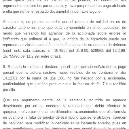
argumentos sostenidos por su parte; y tuvo por probado un pago atribuido
a ella que no tiene respaldo documental ni contable alguno.
Al respecto, es preciso recordar que el recurso de nulidad no es de
carácter autónomo, sino que está comprendido en el de apelación, de
modo que versando los agravios de la accionada sobre errores
in
judicando
que atribuye al
a quo
, la crítica de la agraviada puede ser
reparada por vía de apelación sin lesión alguna de su derecho de defensa
(conf. esta sala, causas ns° 1879/98 del 31.8.00; 5298/98 del 16.2.99;
16.755/96 del 11.2.99; entre otras).
II.
Sentado lo expuesto, destaco que el fallo apelado señaló que el pago
parcial que la actora sostuvo haber recibido de su contraria el día
14.12.01 por la suma de u$s 200, no fue negado por la accionada,
particularidad que justifica presumir que la factura de fs. 7 fue recibida
por ella.
Que ese argumento central de la sentencia recurrida no aparece
desvirtuado por crítica concreta y razonada que debió efectuar la
quejosa, motivo por el cual los diferentes razonamientos que ella formula
en cuanto a la falta de prueba de ese abono que se le atribuye, carecen
de habilidad para modificar lo decidido en la instancia anterior, pues en
esas condiciones, ante los términos en que quedó trabada la relación