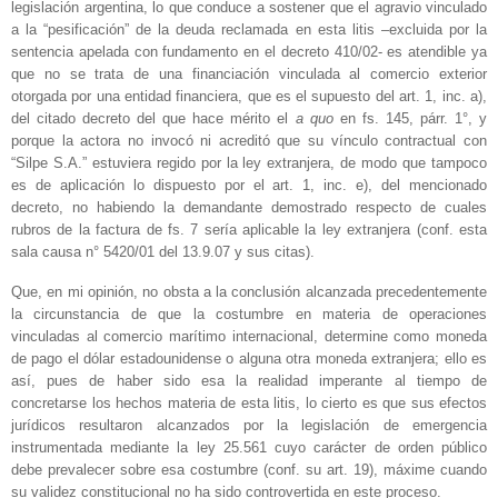
legislación argentina, lo que conduce a sostener que el agravio vinculado
a la “pesificación” de la deuda reclamada en esta litis –excluida por la
sentencia apelada con fundamento en el decreto 410/02- es atendible ya
que no se trata de una financiación vinculada al comercio exterior
otorgada por una entidad financiera, que es el supuesto del art. 1, inc. a),
del citado decreto del que hace mérito el
a quo
en fs. 145, párr. 1°, y
porque la actora no invocó ni acreditó que su vínculo contractual con
“Silpe S.A.” estuviera regido por la ley extranjera, de modo que tampoco
es de aplicación lo dispuesto por el art. 1, inc. e), del mencionado
decreto, no habiendo la demandante demostrado respecto de cuales
rubros de la factura de fs. 7 sería aplicable la ley extranjera (conf. esta
sala causa n° 5420/01 del 13.9.07 y sus citas).
Que, en mi opinión, no obsta a la conclusión alcanzada precedentemente
la circunstancia de que la costumbre en materia de operaciones
vinculadas al comercio marítimo internacional, determine como moneda
de pago el dólar estadounidense o alguna otra moneda extranjera; ello es
así, pues de haber sido esa la realidad imperante al tiempo de
concretarse los hechos materia de esta litis, lo cierto es que sus efectos
jurídicos resultaron alcanzados por la legislación de emergencia
instrumentada mediante la ley 25.561 cuyo carácter de orden público
debe prevalecer sobre esa costumbre (conf. su art. 19), máxime cuando
su validez constitucional no ha sido controvertida en este proceso.