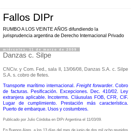
Fallos DIPr
RUMBO A LOS VEINTE AÑOS difundiendo la
jurisprudencia argentina de Derecho Internacional Privado
miércoles, 11 de marzo de 2009
Danzas c. Silpe
CNCiv. y Com. Fed., sala II, 13/06/08, Danzas S.A. c. Silpe
S.A. s. cobro de fletes.
Transporte marítimo internacional.
Freight forwarder
. Cobro
de facturas. Pesificación. Excepciones. Dec. 410/02. Ley
extranjera aplicable. Incoterms. Cláusulas FOB, CFR, CIF.
Lugar de cumplimiento. Prestación más característica.
Puerto de embarque. Usos y costumbres.
Publicado por Julio Córdoba en DIPr Argentina el 11/03/09.
En Buenos Aires, a los 13 días del mes de junio de dos mil ocho reunidos