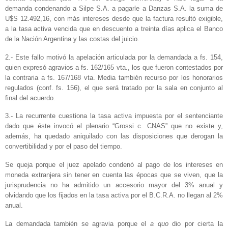
demanda condenando a Silpe S.A. a pagarle a Danzas S.A. la suma de
U$S 12.492,16, con más intereses desde que la factura resultó exigible,
a la tasa activa vencida que en descuento a treinta días aplica el Banco
de la Nación Argentina y las costas del juicio.
2.- Este fallo motivó la apelación articulada por la demandada a fs. 154,
quien expresó agravios a fs. 162/165 vta., los que fueron contestados por
la contraria a fs. 167/168 vta. Media también recurso por los honorarios
regulados (conf. fs. 156), el que será tratado por la sala en conjunto al
final del acuerdo.
3.- La recurrente cuestiona la tasa activa impuesta por el sentenciante
dado que éste invocó el plenario “Grossi c. CNAS” que no existe y,
además, ha quedado aniquilado con las disposiciones que derogan la
convertibilidad y por el paso del tiempo.
Se queja porque el juez apelado condenó al pago de los intereses en
moneda extranjera sin tener en cuenta las épocas que se viven, que la
jurisprudencia no ha admitido un accesorio mayor del 3% anual y
olvidando que los fijados en la tasa activa por el B.C.R.A. no llegan al 2%
anual.
La demandada también se agravia porque el
a quo
dio por cierta la