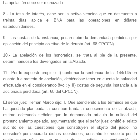
La apelación debe ser rechazada.
8.- La tasa de interés, debe ser la activa vencida que en descuento a
treinta días aplica el BNA para las operaciones en dólares
estadounidenses.
9.- Las costas de la instancia, pesan sobre la demandada perdidosa por
aplicación del principio objetivo de la derrota (art. 68 CPCCN).
10.- La apelación de los honorarios, se trata al pie de la presente,
determinándose los devengados en la Alzada.
11.- Por lo expuesto propicio: I) confirmar la sentencia de fs. 144/145 en
cuanto fue materia de apelación, debiéndose tener en cuenta la salvedad
efectuada en el considerando 8vo.; y II) costas de segunda instancia a la
accionada perdidosa (art. 68 del CPCCN).
El señor juez Hernán Marcó dijo: I. Que atendiendo a los términos en que
ha quedado planteada la cuestión traída a conocimiento de la alzada,
estimo adecuado señalar que la demandada articula la nulidad del
pronunciamiento apelado, argumentando que el señor juez omitió el relato
sucinto de las cuestiones que constituyen el objeto del juicio; no
consideró por separado dichas cuestiones; consintió lo resuelto por la
perito quien sólo es un auxiliar de la justicia; no contempló los