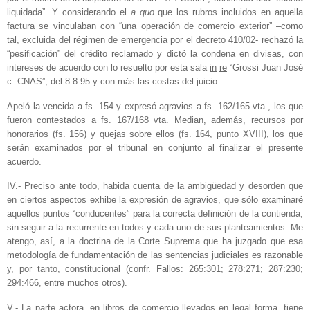
liquidada”. Y considerando el
a quo
que los rubros incluidos en aquella
factura se vinculaban con “una operación de comercio exterior” –como
tal, excluida del régimen de emergencia por el decreto 410/02- rechazó la
“pesificación” del crédito reclamado y dictó la condena en divisas, con
intereses de acuerdo con lo resuelto por esta sala
in
re
“Grossi Juan José
c. CNAS”, del 8.8.95 y con más las costas del juicio.
Apeló la vencida a fs. 154 y expresó agravios a fs. 162/165 vta., los que
fueron contestados a fs. 167/168 vta. Median, además, recursos por
honorarios (fs. 156) y quejas sobre ellos (fs. 164, punto XVIII), los que
serán examinados por el tribunal en conjunto al finalizar el presente
acuerdo.
IV.- Preciso ante todo, habida cuenta de la ambigüedad y desorden que
en ciertos aspectos exhibe la expresión de agravios, que sólo examinaré
aquellos puntos “conducentes” para la correcta definición de la contienda,
sin seguir a la recurrente en todos y cada uno de sus planteamientos. Me
atengo, así, a la doctrina de la Corte Suprema que ha juzgado que esa
metodología de fundamentación de las sentencias judiciales es razonable
y, por tanto, constitucional (confr. Fallos: 265:301; 278:271; 287:230;
294:466, entre muchos otros).
V.- La parte actora, en libros de comercio llevados en legal forma, tiene