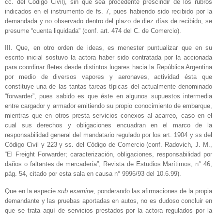
cc. del Código Civil), sin que sea procedente prescindir de los rubros
indicados en el instrumento de fs. 7, pues habiendo sido recibido por la
demandada y no observado dentro del plazo de diez días de recibido, se
presume “cuenta liquidada” (conf. art. 474 del C. de Comercio).
III. Que, en otro orden de ideas, es menester puntualizar que en su
escrito inicial sostuvo la actora haber sido contratada por la accionada
para coordinar fletes desde distintos lugares hacia la República Argentina
por medio de diversos vapores y aeronaves, actividad ésta que
constituye una de las tantas tareas típicas del actualmente denominado
“forwarder”, pues sabido es que éste en algunos supuestos intermedia
entre cargador y armador emitiendo su propio conocimiento de embarque,
mientras que en otros presta servicios conexos al acarreo, caso en el
cual sus derechos y obligaciones encuadran en el marco de la
responsabilidad general del mandatario regulado por los art. 1904 y ss del
Código Civil y 223 y ss. del Código de Comercio (conf. Radovich, J. M.,
“El Freight Forwarder; caracterización, obligaciones, responsabilidad por
daños o faltantes de mercadería”, Revista de Estudios Marítimos, n° 46,
pág. 54, citado por esta sala en causa n° 9996/93 del 10.6.99).
Que en la especie
sub examine
, ponderando las afirmaciones de la propia
demandante y las pruebas aportadas en autos, no es dudoso concluir en
que se trata aquí de servicios prestados por la actora regulados por la