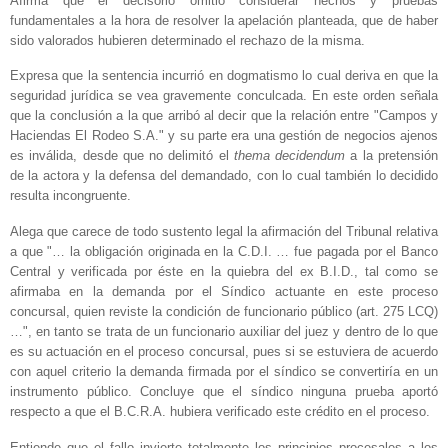
Afirma que el decisorio omitió considerar hechos y pruebas
fundamentales a la hora de resolver la apelación planteada, que de haber
sido valorados hubieren determinado el rechazo de la misma.
Expresa que la sentencia incurrió en dogmatismo lo cual deriva en que la
seguridad jurídica se vea gravemente conculcada. En este orden señala
que la conclusión a la que arribó al decir que la relación entre "Campos y
Haciendas El Rodeo S.A." y su parte era una gestión de negocios ajenos
es inválida, desde que no delimitó el
thema decidendum
a la pretensión
de la actora y la defensa del demandado, con lo cual también lo decidido
resulta incongruente.
Alega que carece de todo sustento legal la afirmación del Tribunal relativa
a que "… la obligación originada en la C.D.I. … fue pagada por el Banco
Central y verificada por éste en la quiebra del ex B.I.D., tal como se
afirmaba en la demanda por el Síndico actuante en este proceso
concursal, quien reviste la condición de funcionario público (art. 275 LCQ)
…", en tanto se trata de un funcionario auxiliar del juez y dentro de lo que
es su actuación en el proceso concursal, pues si se estuviera de acuerdo
con aquel criterio la demanda firmada por el síndico se convertiría en un
instrumento público. Concluye que el síndico ninguna prueba aportó
respecto a que el B.C.R.A. hubiera verificado este crédito en el proceso.
Entiende que el fallo invierte totalmente los principios procesales a los