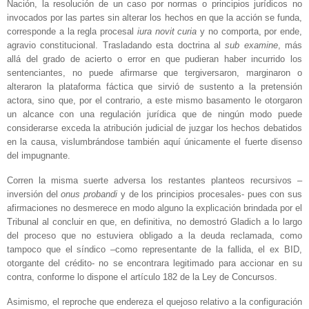
Nación, la resolución de un caso por normas o principios jurídicos no
invocados por las partes sin alterar los hechos en que la acción se funda,
corresponde a la regla procesal
iura novit curia
y no comporta, por ende,
agravio constitucional. Trasladando esta doctrina al
sub examine
, más
allá del grado de acierto o error en que pudieran haber incurrido los
sentenciantes, no puede afirmarse que tergiversaron, marginaron o
alteraron la plataforma fáctica que sirvió de sustento a la pretensión
actora, sino que, por el contrario, a este mismo basamento le otorgaron
un alcance con una regulación jurídica que de ningún modo puede
considerarse exceda la atribución judicial de juzgar los hechos debatidos
en la causa, vislumbrándose también aquí únicamente el fuerte disenso
del impugnante.
Corren la misma suerte adversa los restantes planteos recursivos –
inversión del
onus probandi
y de los principios procesales- pues con sus
afirmaciones no desmerece en modo alguno la explicación brindada por el
Tribunal al concluir en que, en definitiva, no demostró Gladich a lo largo
del proceso que no estuviera obligado a la deuda reclamada, como
tampoco que el síndico –como representante de la fallida, el ex BID,
otorgante del crédito- no se encontrara legitimado para accionar en su
contra, conforme lo dispone el artículo 182 de la Ley de Concursos.
Asimismo, el reproche que endereza el quejoso relativo a la configuración