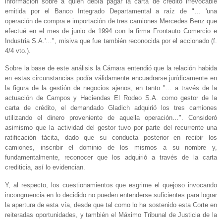
información sobre a quién debía pagar la carta de crédito irrevocable
emitida por el Banco Integrado Departamental a raíz de "… 'una
operación de compra e importación de tres camiones Mercedes Benz que
efectué en el mes de junio de 1994 con la firma Frontauto Comercio e
Industria S.A.'…", misiva que fue también reconocida por el accionado (f.
4/4 vto.).
Sobre la base de este análisis la Cámara entendió que la relación habida
en estas circunstancias podía válidamente encuadrarse jurídicamente en
la figura de la gestión de negocios ajenos, en tanto "… a través de la
actuación de Campos y Haciendas El Rodeo S.A. como gestor de la
carta de crédito, el demandado Gladich adquirió los tres camiones
utilizando el dinero proveniente de aquella operación…". Consideró
asimismo que la actividad del gestor tuvo por parte del recurrente una
ratificación tácita, dado que su conducta posterior en recibir los
camiones, inscribir el dominio de los mismos a su nombre y,
fundamentalmente, reconocer que los adquirió a través de la carta
crediticia, así lo evidencian.
Y, al respecto, los cuestionamientos que esgrime el quejoso invocando
incongruencia en lo decidido no pueden entenderse suficientes para lograr
la apertura de esta vía, desde que tal como lo ha sostenido esta Corte en
reiteradas oportunidades, y también el Máximo Tribunal de Justicia de la