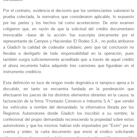
Por el contrario, evidencia el decisorio que los sentenciantes valoraron la
prueba colectada, la normativa que consideraron aplicable, lo expuesto
por las partes y los hechos tal como acontecieron. De este examen
coligieron que, en razón de que la solicitud del crédito documentario
irrevocable –base de la acción- fue suscripta únicamente por el
representante de Campos y Haciendas El Rodeo S.A., no podía atribuirse
a Gladich la calidad de codeudor solidario, pero que tal conclusión no
llevaba a desligarlo de toda responsabilidad en la operación, pues
también surgía suficientemente acreditado que a través de aquel crédito
el ahora recurrente había adquirido tres camiones que figuraban en el
instrumento crediticio.
Esta definición no luce de ningún modo dogmática ni tampoco ajena a lo
discutido, en tanto se encuentra fundada en la ponderación que
efectuaron los jueces de los distintos elementos obrantes en la causa: la
facturación de la firma "Frontauto Comercio e Industria S.A." que vendió
los vehículos a nombre del demandado; la informativa librada por los
Registros Automotores donde Gladich los inscribió a su nombre; la
confesional del propio demandado reconociendo la propiedad sobre estos
automotores y que los mismos habían sido importados por "Exim" por su
cuenta y orden; la carta documento que envió al síndico solicitando