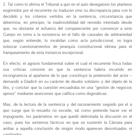
2. Tal como lo afirma el Tribunal
a quo
en el auto denegatorio los planteos
esgrimidos por el recurrente no traducen sino su discrepancia para con lo
decidido y los criterios vertidos en la sentencia, circunstancia que
determina, en principio, la inadmisibilidad del remedio intentado desde
que, no obstante el esfuerzo del compareciente por convencer a este
Cuerpo en torno a la existencia en el fallo de causales de arbitrariedad
que, según entiende, lo invalidan como acto jurisdiccional, no logra
esbozar cuestionamientos de jerarquía constitucional idónea para el
franqueamiento de esta instancia excepcional.
En efecto, el agravio fundamental sobre el cual el recurrente finca todas
sus críticas consiste en que la sentencia habría incurrido en
incongruencia al apartarse de lo que constituyó la pretensión del actor –
demandó a Gladich en su carácter de deudor solidario- y del objeto de la
litis, y concluir que la cuestión encuadraba en una "gestión de negocios
ajenos" mediante aserciones que califica como dogmáticas.
Mas, de la lectura de la sentencia y del razonamiento seguido por el
a
quo
surge que lo resuelto no excede, tal como pretende hacer ver el
impugnante, los parámetros en que quedó delimitada la discusión en el
caso, pues los extremos fácticos en que se sustentó la Cámara para
arribar a aquella conclusión de ningún modo aparecen desvirtuados ni
cambiados.