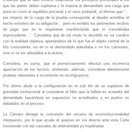
que las partes deben sujetarse y le impone al demandado una carga que
pone en crisis el equilibrio procesal y el
onus probandi
, al afirmar que "…
por imperio de la carga de la prueba corresponde al deudor acreditar el
hecho extintivo de su obligación… pero no exhibió los pertinentes recibos
de pago que se le requirieran manifestando que lo consideraba
improcedente…". Considera que de tal modo lo decidido no se condice
con la realidad objetiva, apartándose de lo que fue el objeto central de la
litis consistente, no en si el demandado adeudaba o no los camiones,
sino si se los adeudaba a la actora.
Considera, en suma, que el pronunciamiento efectuó una incorrecta
apreciación de los hechos, omitiendo, además, considerar debidamente
pruebas relevantes e incurriendo en incongruencia.
Por último alude a la configuración en el
sub lite
de un supuesto de
gravedad institucional al considerar el fallo que la fallida es acreedor del
demandado basándose en supuestos no acreditados y en puntos no
debatidos en el proceso.
La Cámara denegó la concesión del recurso de inconstitucionalidad
interpuesto, por lo que acude el quejoso en vía directa ante esta Corte
insistiendo con las causales de arbitrariedad ya impetradas.