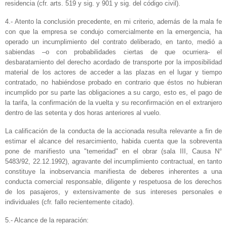
residencia (cfr. arts. 519 y sig. y 901 y sig. del código civil).
4.- Atento la conclusión precedente, en mi criterio, además de la mala fe
con que la empresa se condujo comercialmente en la emergencia, ha
operado un incumplimiento del contrato deliberado, en tanto, medió a
sabiendas –o con probabilidades ciertas de que ocurriera- el
desbaratamiento del derecho acordado de transporte por la imposibilidad
material de los actores de acceder a las plazas en el lugar y tiempo
contratado, no habiéndose probado en contrario que éstos no hubieran
incumplido por su parte las obligaciones a su cargo, esto es, el pago de
la tarifa, la confirmación de la vuelta y su reconfirmación en el extranjero
dentro de las setenta y dos horas anteriores al vuelo.
La calificación de la conducta de la accionada resulta relevante a fin de
estimar el alcance del resarcimiento, habida cuenta que la sobreventa
pone de manifiesto una "temeridad" en el obrar (sala III, Causa N°
5483/92, 22.12.1992), agravante del incumplimiento contractual, en tanto
constituye la inobservancia manifiesta de deberes inherentes a una
conducta comercial responsable, diligente y respetuosa de los derechos
de los pasajeros, y extensivamente de sus intereses personales e
individuales (cfr. fallo recientemente citado).
5.- Alcance de la reparación: