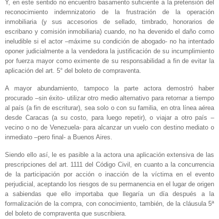
Y, en este sentido no encuentro basamento suficiente a la pretensión del
reconocimiento indemnizatorio de la frustración de la operación
inmobiliaria (y sus accesorios de sellado, timbrado, honorarios de
escribano y comisión inmobiliaria) cuando, no ha devenido el daño como
ineludible si el actor –máxime su condición de abogado- no ha intentado
oponer judicialmente a la vendedora la justificación de su incumplimiento
por fuerza mayor como eximente de su responsabilidad a fin de evitar la
aplicación del art. 5° del boleto de compraventa.
A mayor abundamiento, tampoco la parte actora demostró haber
procurado –sin éxito- utilizar otro medio alternativo para retornar a tiempo
al país (a fin de escriturar), sea solo o con su familia, en otra línea aérea
desde Caracas (a su costo, para luego repetir), o viajar a otro país –
vecino o no de Venezuela- para alcanzar un vuelo con destino mediato o
inmediato –pero final- a Buenos Aires.
Siendo ello así, le es pasible a la actora una aplicación extensiva de las
prescripciones del art. 1111 del Código Civil, en cuanto a la concurrencia
de la participación por acción o inacción de la víctima en el evento
perjudicial, aceptando los riesgos de su permanencia en el lugar de origen
a sabiendas que ello importaba que llegaría un día después a la
formalización de la compra, con conocimiento, también, de la cláusula 5ª
del boleto de compraventa que suscribiera.