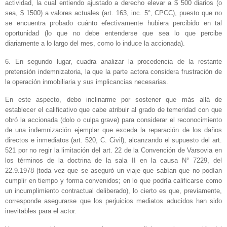
actividad, la cual entiendo ajustado a derecho elevar a $ 500 diarios (o
sea, $ 1500) a valores actuales (art. 163, inc. 5°, CPCC), puesto que no
se encuentra probado cuánto efectivamente hubiera percibido en tal
oportunidad (lo que no debe entenderse que sea lo que percibe
diariamente a lo largo del mes, como lo induce la accionada).
6. En segundo lugar, cuadra analizar la procedencia de la restante
pretensión indemnizatoria, la que la parte actora considera frustración de
la operación inmobiliaria y sus implicancias necesarias.
En este aspecto, debo inclinarme por sostener que más allá de
establecer el calificativo que cabe atribuir al grado de temeridad con que
obró la accionada (dolo o culpa grave) para considerar el reconocimiento
de una indemnización ejemplar que exceda la reparación de los daños
directos e inmediatos (art. 520, C. Civil), alcanzando el supuesto del art.
521 por no regir la limitación del art. 22 de la Convención de Varsovia en
los términos de la doctrina de la sala II en la causa N° 7229, del
22.9.1978 (toda vez que se aseguró un viaje que sabían que no podían
cumplir en tiempo y forma convenidos; en lo que podría calificarse como
un incumplimiento contractual deliberado), lo cierto es que, previamente,
corresponde asegurarse que los perjuicios mediatos aducidos han sido
inevitables para el actor.