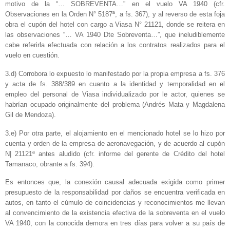
motivo de la “… SOBREVENTA…” en el vuelo VA 1940 (cfr.
Observaciones en la Orden N° 5187ª, a fs. 367), y al reverso de esta foja
obra el cupón del hotel con cargo a Viasa N° 21121, donde se reitera en
las observaciones “… VA 1940 Dte Sobreventa…”, que ineludiblemente
cabe referirla efectuada con relación a los contratos realizados para el
vuelo en cuestión.
3.d) Corrobora lo expuesto lo manifestado por la propia empresa a fs. 376
y acta de fs. 388/389 en cuanto a la identidad y temporalidad en el
empleo del personal de Viasa individualizado por le actor, quienes se
habrían ocupado originalmente del problema (Andrés Mata y Magdalena
Gil de Mendoza).
3.e) Por otra parte, el alojamiento en el mencionado hotel se lo hizo por
cuenta y orden de la empresa de aeronavegación, y de acuerdo al cupón
N| 21121ª antes aludido (cfr. informe del gerente de Crédito del hotel
Tamanaco, obrante a fs. 394).
Es entonces que, la conexión causal adecuada exigida como primer
presupuesto de la responsabilidad por daños se encuentra verificada en
autos, en tanto el cúmulo de coincidencias y reconocimientos me llevan
al convencimiento de la existencia efectiva de la sobreventa en el vuelo
VA 1940, con la conocida demora en tres días para volver a su país de