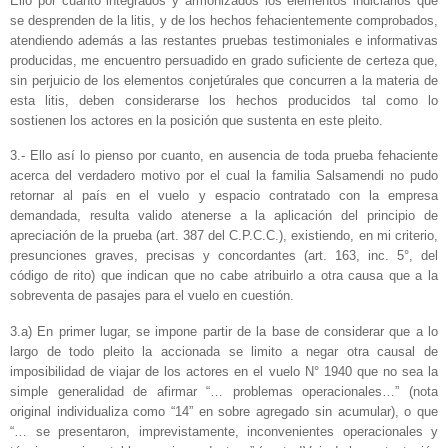
Ello por cuanto integrados y armonizados los elementos indiciarios que
se desprenden de la litis, y de los hechos fehacientemente comprobados,
atendiendo además a las restantes pruebas testimoniales e informativas
producidas, me encuentro persuadido en grado suficiente de certeza que,
sin perjuicio de los elementos conjetúrales que concurren a la materia de
esta litis, deben considerarse los hechos producidos tal como lo
sostienen los actores en la posición que sustenta en este pleito.
3.- Ello así lo pienso por cuanto, en ausencia de toda prueba fehaciente
acerca del verdadero motivo por el cual la familia Salsamendi no pudo
retornar al país en el vuelo y espacio contratado con la empresa
demandada, resulta valido atenerse a la aplicación del principio de
apreciación de la prueba (art. 387 del C.P.C.C.), existiendo, en mi criterio,
presunciones graves, precisas y concordantes (art. 163, inc. 5°, del
código de rito) que indican que no cabe atribuirlo a otra causa que a la
sobreventa de pasajes para el vuelo en cuestión.
3.a) En primer lugar, se impone partir de la base de considerar que a lo
largo de todo pleito la accionada se limito a negar otra causal de
imposibilidad de viajar de los actores en el vuelo N° 1940 que no sea la
simple generalidad de afirmar “… problemas operacionales…” (nota
original individualiza como “14” en sobre agregado sin acumular), o que
“… se presentaron, imprevistamente, inconvenientes operacionales y