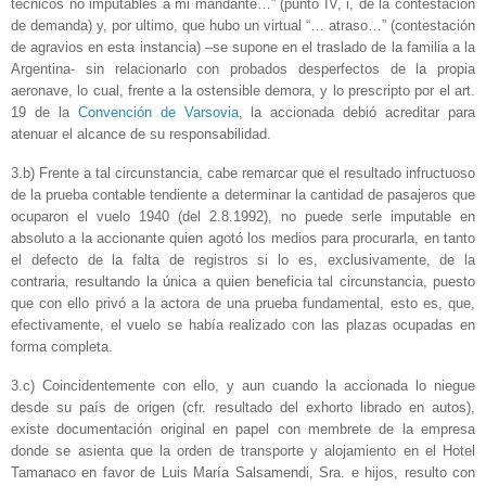
técnicos no imputables a mi mandante…” (punto IV, i, de la contestación
de demanda) y, por ultimo, que hubo un virtual “… atraso…” (contestación
de agravios en esta instancia) –se supone en el traslado de la familia a la
Argentina- sin relacionarlo con probados desperfectos de la propia
aeronave, lo cual, frente a la ostensible demora, y lo prescripto por el art.
19 de la
Convención de Varsovia
, la accionada debió acreditar para
atenuar el alcance de su responsabilidad.
3.b) Frente a tal circunstancia, cabe remarcar que el resultado infructuoso
de la prueba contable tendiente a determinar la cantidad de pasajeros que
ocuparon el vuelo 1940 (del 2.8.1992), no puede serle imputable en
absoluto a la accionante quien agotó los medios para procurarla, en tanto
el defecto de la falta de registros si lo es, exclusivamente, de la
contraria, resultando la única a quien beneficia tal circunstancia, puesto
que con ello privó a la actora de una prueba fundamental, esto es, que,
efectivamente, el vuelo se había realizado con las plazas ocupadas en
forma completa.
3.c) Coincidentemente con ello, y aun cuando la accionada lo niegue
desde su país de origen (cfr. resultado del exhorto librado en autos),
existe documentación original en papel con membrete de la empresa
donde se asienta que la orden de transporte y alojamiento en el Hotel
Tamanaco en favor de Luis María Salsamendi, Sra. e hijos, resulto con