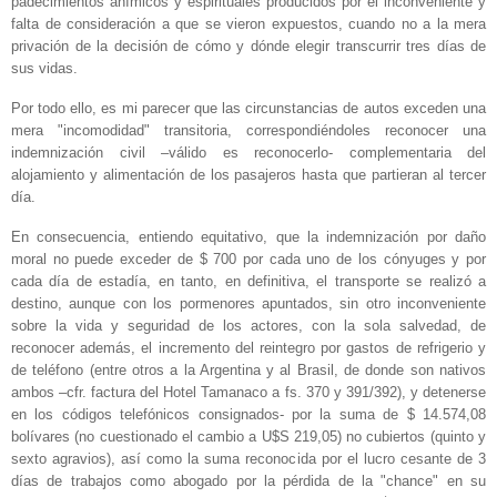
padecimientos anímicos y espirituales producidos por el inconveniente y
falta de consideración a que se vieron expuestos, cuando no a la mera
privación de la decisión de cómo y dónde elegir transcurrir tres días de
sus vidas.
Por todo ello, es mi parecer que las circunstancias de autos exceden una
mera "incomodidad" transitoria, correspondiéndoles reconocer una
indemnización civil –válido es reconocerlo- complementaria del
alojamiento y alimentación de los pasajeros hasta que partieran al tercer
día.
En consecuencia, entiendo equitativo, que la indemnización por daño
moral no puede exceder de $ 700 por cada uno de los cónyuges y por
cada día de estadía, en tanto, en definitiva, el transporte se realizó a
destino, aunque con los pormenores apuntados, sin otro inconveniente
sobre la vida y seguridad de los actores, con la sola salvedad, de
reconocer además, el incremento del reintegro por gastos de refrigerio y
de teléfono (entre otros a la Argentina y al Brasil, de donde son nativos
ambos –cfr. factura del Hotel Tamanaco a fs. 370 y 391/392), y detenerse
en los códigos telefónicos consignados- por la suma de $ 14.574,08
bolívares (no cuestionado el cambio a U$S 219,05) no cubiertos (quinto y
sexto agravios), así como la suma reconocida por el lucro cesante de 3
días de trabajos como abogado por la pérdida de la "chance" en su