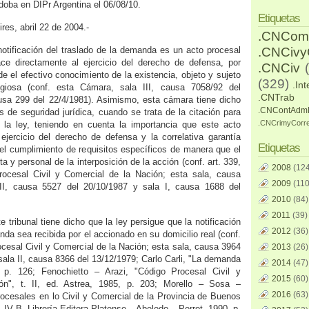
doba en DIPr Argentina el 06/08/10.
Etiquetas
res, abril 22 de 2004.-
.CNCom
otificación del traslado de la demanda es un acto procesal
.CNCiv
ce directamente al ejercicio del derecho de defensa, por
.CNCiv
e el efectivo conocimiento de la existencia, objeto y sujeto
(329)
.Int
igiosa (conf. esta Cámara, sala III, causa 7058/92 del
.CNTrab
ausa 299 del 22/4/1981). Asimismo, esta cámara tiene dicho
.CNContAdm
s de seguridad jurídica, cuando se trata de la citación para
.CNCrimyCorr
 la ley, teniendo en cuenta la importancia que este acto
 ejercicio del derecho de defensa y la correlativa garantía
Etiquetas
 el cumplimiento de requisitos específicos de manera que el
ta y personal de la interposición de la acción (conf. art. 339,
2008
(124
Procesal Civil y Comercial de la Nación; esta sala, causa
2009
(110
 II, causa 5527 del 20/10/1987 y sala I, causa 1688 del
2010
(84)
2011
(39)
e tribunal tiene dicho que la ley persigue que la notificación
2012
(36)
nda sea recibida por el accionado en su domicilio real (conf.
ocesal Civil y Comercial de la Nación; esta sala, causa 3964
2013
(26)
sala II, causa 8366 del 13/12/1979; Carlo Carli, "La demanda
2014
(47)
, p. 126; Fenochietto – Arazi, "Código Procesal Civil y
2015
(60)
ón", t. II, ed. Astrea, 1985, p. 203; Morello – Sosa –
2016
(63)
ocesales en lo Civil y Comercial de la Provincia de Buenos
. IV‑B, Librería Editora Platense – Abeledo – Perrot, 1990, p.