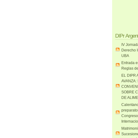
DIPr Argen
IV Jornad
Derecho I
UBA
Entrada e
Reglas de
EL DIPR 
AVANZA:
CONVENI
SOBRE C
DE ALIM
Calentand
preparato
Congreso
Internaci
Matrimoni
Sucesione