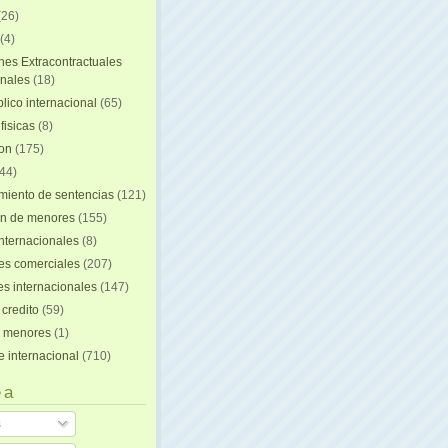
(26)
(4)
nes Extracontractuales
onales
(18)
lico internacional
(65)
fisicas
(8)
ion
(175)
44)
iento de sentencias
(121)
on de menores
(155)
nternacionales
(8)
es comerciales
(207)
s internacionales
(147)
 credito
(59)
e menores
(1)
e internacional
(710)
 a
s