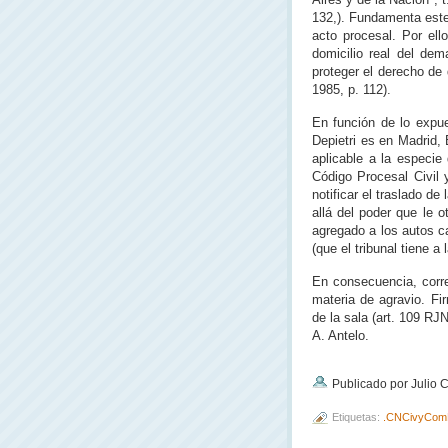
132,). Fundamenta este
acto procesal. Por ell
domicilio real del de
proteger el derecho de
1985, p. 112).
En función de lo expue
Depietri es en Madrid, 
aplicable a la especie 
Código Procesal Civil 
notificar el traslado d
allá del poder que le o
agregado a los autos ca
(que el tribunal tiene a l
En consecuencia, corre
materia de agravio. Fi
de la sala (art. 109 RJ
A. Antelo.
Publicado por Julio
Etiquetas:
.CNCivyCom