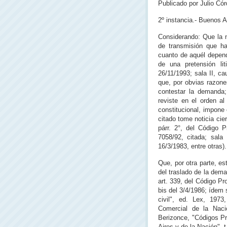
Publicado por Julio Cór
2º instancia.‑ Buenos Ai
Considerando: Que la n
de transmisión que ha
cuanto de aquél depend
de una pretensión lit
26/11/1993; sala II, c
que, por obvias razone
contestar la demanda;
reviste en el orden al
constitucional, impone
citado tome noticia cier
párr. 2°, del Código 
7058/92, citada; sala
16/3/1983, entre otras).
Que, por otra parte, est
del traslado de la dema
art. 339, del Código Pr
bis del 3/4/1986; ídem 
civil", ed. Lex, 1973
Comercial de la Naci
Berizonce, "Códigos Pr
Aires y de la Nación", t