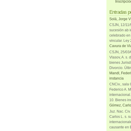
Inscripci
Entradas p
Solá, Jorge V
CSJN, 12/11/9
sucesión ab i
celebrado en 
vincular. Ley
Cavura de Vla
CSJN, 25/03/6
Vlasov, A. s. 
bienes Jurisd
Divorcio. Últi
Mandl, Federi
instancia
CNCiv., sala 
Federico A. M
internacional
10. Bienes in
Gómez, Carlo
Juz. Nac. Civ
Carlos L. s. 
internacional
causante en 