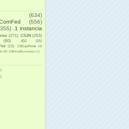
(634)
yComFed
(556)
(355)
.1 instancia
erior
(271)
.CSJN
(253)
(80)
.IGJ
(35)
Fed
(13)
.CNCasPenal
(4)
ec
(4)
.CNPenalEconomico
(1)
)
)