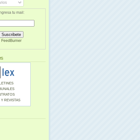
rios
ngresa tu mail:
FeedBurner
es
LETINES
BUNALES
NTRATOS
 Y REVISTAS