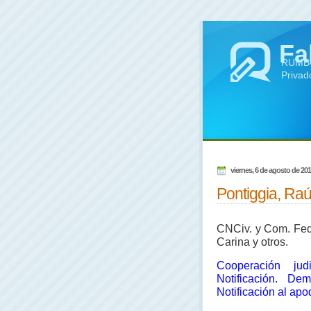
Fa
RUMBO 
Privad
viernes, 6 de agosto de 20
Pontiggia, Raúl
CNCiv. y Com. Fed.,
Carina y otros.
Cooperación jud
Notificación. D
Notificación al ap