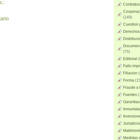
.:
Contratos
Cooperaci
(148)
ario
Cuestion 
Derechos 
Distribuc
Documento
(75)
Editorial
(
Fallo imp
Filiacion
(
Forma
(15
Fraude a l
Fuentes
(
Garantias
Inmunidad
Inversion
Jurisdicci
Matrimoni
Medidas c