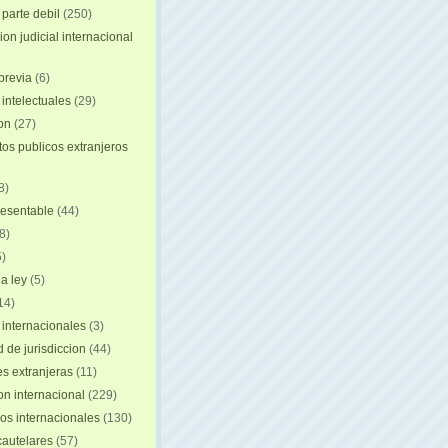
 parte debil
(250)
on judicial internacional
previa
(6)
intelectuales
(29)
ion
(27)
s publicos extranjeros
8)
resentable
(44)
8)
)
a ley
(5)
14)
 internacionales
(3)
 de jurisdiccion
(44)
es extranjeras
(11)
on internacional
(229)
os internacionales
(130)
autelares
(57)