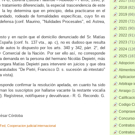
2017
(53)
 tratamiento diferenciado, la especial trascendencia de este
2018
(82)
o la ley determina que en principio, deba practicarse en el
2019
(66)
mandado, rodeado de formalidades específicas, cuyo fin es
 defensa (conf. Maurino, "Nulidades Procesales", ed. Astrea,
2020
(72)
2021
(90)
2022
(91)
sto y en razón que el domicilio denunciado del Sr. Matías
España (conf. fs. 137 vta., ap. c), no es dudoso que resulta
2023
(71)
de autos lo dispuesto por los arts. 340 y 342, párr. 2°, del
2024
(126
y Comercial de la Nación. Por ser ello así, no corresponde
2025
(183
e la demanda en la persona del hermano Nicolás Depietri, más
Adopcion 
torgara Matías Depietri para intervenir en juicios y que obra
ratulados "De Pietri, Francisco D. s. sucesión ab intestato"
Alimentos
a vista).
Aplicacio
Arbitraje 
sponde confirmar la resolución apelada, en cuanto ha sido
rman los suscriptos por hallarse vacante la restante vocalía
Arraigo
(1
N). Regístrese, notifíquese y devuélvase.‑ R. G. Recondo. G.
Calificac
Codigo Ci
Comprave
 César Córdoba
Concursos
Contratos
Fed
,
Cooperacion judicial internacional
Contratos