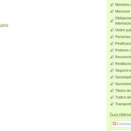
Menores
Mercosur
Obligacio
Internaci
ario
Orden pub
Personas 
Pesificac
Poderes
(
Reconocim
Restituci
Seguros i
Sociedad
Sucesione
Titulos de
Trafico d
Transport
Suscribirse
Entrada