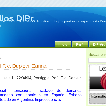
llos DIPr
A LOS VEINTE AÑOS difundiendo la jurisprudencia argentina de Dere
o
Inicio
Perfil
DIPrArg
Buscar en 
10
 F. c. Depietri, Carina
 sala III, 22/04/04, Pontiggia, Raúl F. c. Depietri,
icial internacional. Traslado de demanda.
emandado con domicilio en España. Exhorto.
oderado en Argentina. Improcedencia.