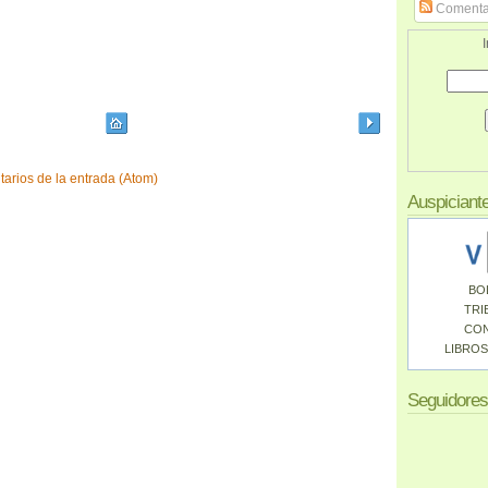
Comenta
I
arios de la entrada (Atom)
Auspiciant
BO
TRI
CO
LIBROS
Seguidores