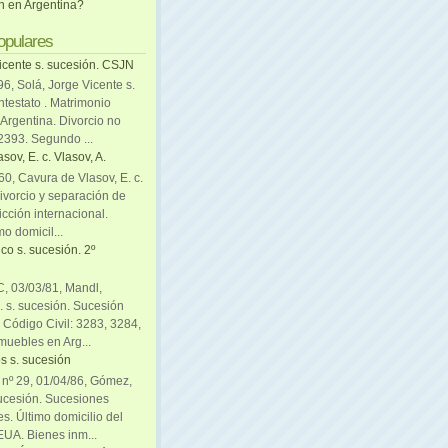
ón en Argentina?
opulares
icente s. sucesión. CSJN
6, Solá, Jorge Vicente s.
ntestato . Matrimonio
Argentina. Divorcio no
 2393. Segundo ...
sov, E. c. Vlasov, A.
0, Cavura de Vlasov, E. c.
divorcio y separación de
icción internacional.
mo domicil...
co s. sucesión. 2º
C, 03/03/81, Mandl,
. s. sucesión. Sucesión
. Código Civil: 3283, 3284,
muebles en Arg...
s s. sucesión
. nº 29, 01/04/86, Gómez,
sucesión. Sucesiones
es. Último domicilio del
EUA. Bienes inm...