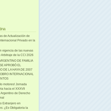
tina
as de Actualización de
nternacional Privado en la
n vigencia de las nuevas
 Arbitraje de la CCI 2026
ARGENTINO DE FAMILIA
 SE APROBÓ EL
O DE LA HAYA DE 2007
OBRO INTERNACIONAL
ENTOS
o motores! Jornada
ria hacia el XXXVII
 Argentino de Derecho
onal
o Extranjero en
s: ¿Es Obligatoria la