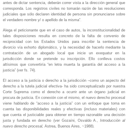
antes de dictar sentencia, deberán correr vista a la dirección general que
corresponda. Los registros civiles no tomarán razón de las resoluciones
judiciales que sólo declaren identidad de persona sin pronunciarse sobre
el verdadero nombre y/ o apellido de la misma”.­
Alega el peticionante que en el caso de autos, la inconstitucionalidad de
tales disposiciones resulta en concreto de la falta de convenio de
reciprocidad con los Estados Unidos para inscribir la sentencia de
divorcio vía exhorto diplomático, y la necesidad de hacerlo mediante la
contratación de un abogado local que inicie un exequatur en la
jurisdicción donde se pretende su inscripción. Ello conlleva costos
altísimos que convertiría “en letra muerta la garantía del acceso a la
justicia” (ver fs. 74).
El acceso a la justicia o derecho a la jurisdicción –como un aspecto del
derecho a la tutela judicial efectiva- ha sido conceptualizado por nuestra
Corte Suprema como el derecho a ocurrir ante un órgano judicial en
procura de justicia. En conexión con el mismo, el nuevo derecho procesal
viene hablando de “acceso a la justicia” con un enfoque que toma en
cuenta las disponibilidades reales y efectivas (incluso materiales) con
que cuenta el justiciable para obtener en tiempo razonable una decisión
justa y fundada en derecho (ver Gozaíni, Osvaldo A.,
Introducción al
nuevo derecho procesal,
Astrea, Buenos Aires, ~1988).