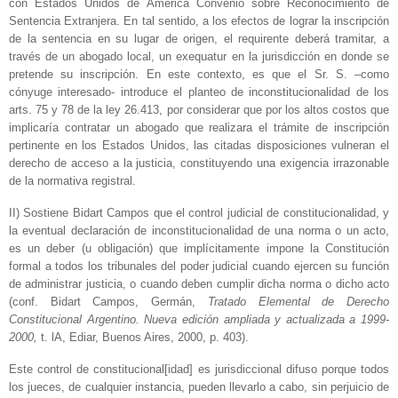
con Estados Unidos de América Convenio sobre Reconocimiento de
Sentencia Extranjera. En tal sentido, a los efectos de lograr la inscripción
de la sentencia en su lugar de origen, el requirente deberá tramitar, a
través de un abogado local, un exequatur en la jurisdicción en donde se
pretende su inscripción.­ En este contexto, es que el Sr. S. –como
cónyuge interesado- introduce el planteo de inconstitucionalidad de los
arts. 75 y 78 de la ley 26.413, por considerar que por los altos costos que
implicaría contratar un abogado que realizara el trámite de inscripción
pertinente en los Estados Unidos, las citadas disposiciones vulneran el
derecho de acceso a la justicia, constituyendo una exigencia irrazonable
de la normativa registral.­
II) Sostiene Bidart Campos que el control judicial de constitucionalidad, y
la eventual declaración de inconstitucionalidad de una norma o un acto,
es un deber (u obligación) que implícitamente impone la Constitución
formal a todos los tribunales del poder judicial cuando ejercen su función
de administrar justicia, o cuando deben cumplir dicha norma o dicho acto
(conf. Bidart Campos, Germán,
Tratado Elemental de Derecho
Constitucional Argentino. Nueva edición ampliada y actualizada a 1999-
2000,
t. lA, Ediar, Buenos Aires, 2000, p. 403).
Este control de constitucional[idad] es jurisdiccional difuso porque todos
los jueces, de cualquier instancia, pueden llevarlo a cabo, sin perjuicio de