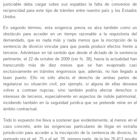
justiciable deba cargar sobre sus espaldas la falta de convenios de
reciprocidad para este tipo de trámites entre nuestro país y los Estados
Unidos.
En segundo término, esta exigencia previa se alza también como un
obstáculo para acceder en un tiempo razonable a la requisitoria del
demandado, que es nada más y nada menos que la inscripción de la
sentencia de divorcio vincular para que pueda producir efectos frente a
terceros. Adviértase en tal sentido que desde el dictado de la sentencia
pertinente, el 22 de octubre de 2009 (ver fs. 38), hasta la actualidad han
transcurrido más de diez meses que se han evaporado casi
exclusivamente en trámites engorrosos que, además, no han llegado a
buen puerto. Ello no sólo afecta el derecho de ambas partes de
regularizar su situación civil, por ejemplo, si alguna de ellas deseara
volver a contraer nupcias, sino también podría afectar derechos o
intereses de terceros, especialmente en aspectos de índole patrimonial,
incidiendo también en la seguridad jurídica que se pretende reine en el
ámbito contractual.
Todo lo expuesto me lleva a sostener que evidentemente, al menos en el
caso concreto, ante las exigencias particulares de litigar en extraña
jurisdicción para acceder a la inscripción de la sentencia de divorcio, lo
normado por el art. 75 y el art. 78, primera parte, de la ley 26.413 resulta