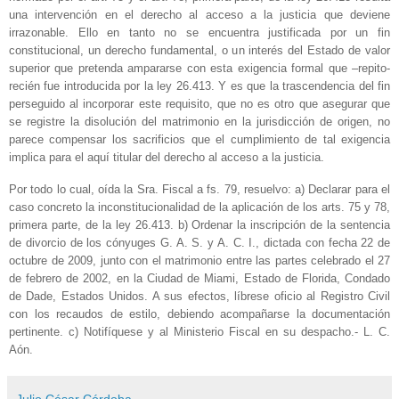
una intervención en el derecho al acceso a la justicia que deviene
irrazonable. Ello en tanto no se encuentra justificada por un fin
constitucional, un derecho fundamental, o un interés del Estado de valor
superior que pretenda ampararse con esta exigencia formal que –repito-
recién fue introducida por la ley 26.413. Y es que la trascendencia del fin
perseguido al incorporar este requisito, que no es otro que asegurar que
se registre la disolución del matrimonio en la jurisdicción de origen, no
parece compensar los sacrificios que el cumplimiento de tal exigencia
implica para el aquí titular del derecho al acceso a la justicia.
Por todo lo cual, oída la Sra. Fiscal a fs. 79, resuelvo: a) Declarar para el
caso concreto la inconstitucionalidad de la aplicación de los arts. 75 y 78,
primera parte, de la ley 26.413. b) Ordenar la inscripción de la sentencia
de divorcio de los cónyuges G. A. S. y A. C. I., dictada con fecha 22 de
octubre de 2009, junto con el matrimonio entre las partes celebrado el 27
de febrero de 2002, en la Ciudad de Miami, Estado de Florida, Condado
de Dade, Estados Unidos. A sus efectos, líbrese oficio al Registro Civil
con los recaudos de estilo, debiendo acompañarse la documentación
pertinente. c) Notifíquese y al Ministerio Fiscal en su despacho.­- L. C.
Aón.