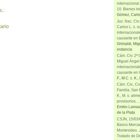
internacional
10. Bienes in
.:
Gómez, Carlo
Juz. Nac. Civ
ario
Carlos L. s. 
internacional
causante en 
Grimaldi, Mig
instancia
Cám. Civ. 2ª 
Miguel Ángel
internacional
causante en It
F., M.C. c. K.
Cám. Civ., Co
Familia, San R
K., M. s. alim
provisorios....
Emilio Lamas 
de la Plata
CSJN, 15/03/6
Banco Mercant
Montevideo. J
Tratado de De