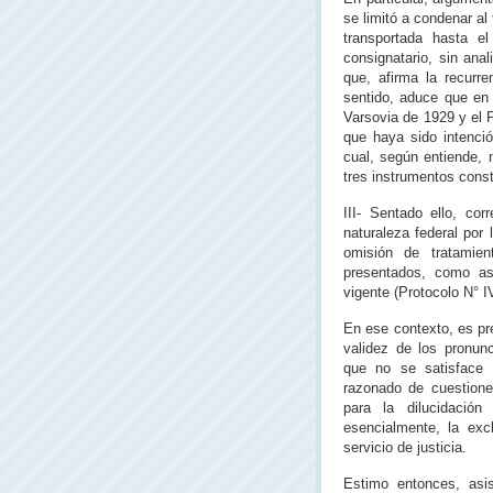
se limitó a condenar al
transportada hasta e
consignatario, sin anal
que, afirma la recurr
sentido, aduce que en 
Varsovia de 1929 y el 
que haya sido intenció
cual, según entiende, 
tres instrumentos cons
III- Sentado ello, co
naturaleza federal por
omisión de tratamie
presentados, como así
vigente (Protocolo N° I
En ese contexto, es pr
validez de los pronun
que no se satisface 
razonado de cuestione
para la dilucidación
esencialmente, la exc
servicio de justicia.
Estimo entonces, asi