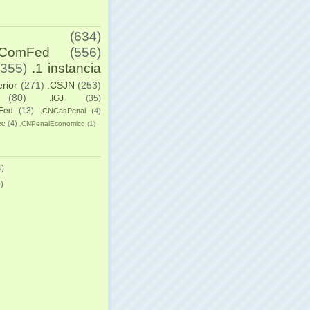
(634)
yComFed
(556)
(355)
.1 instancia
erior
(271)
.CSJN
(253)
(80)
.IGJ
(35)
Fed
(13)
.CNCasPenal
(4)
ec
(4)
.CNPenalEconomico
(1)
)
)