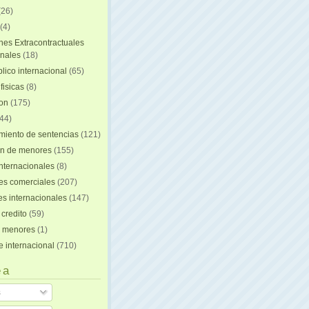
(26)
(4)
nes Extracontractuales
onales
(18)
lico internacional
(65)
fisicas
(8)
ion
(175)
44)
iento de sentencias
(121)
on de menores
(155)
nternacionales
(8)
es comerciales
(207)
s internacionales
(147)
 credito
(59)
e menores
(1)
e internacional
(710)
 a
s