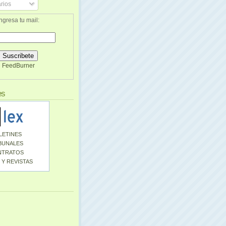
rios
ngresa tu mail:
FeedBurner
es
LETINES
BUNALES
NTRATOS
 Y REVISTAS