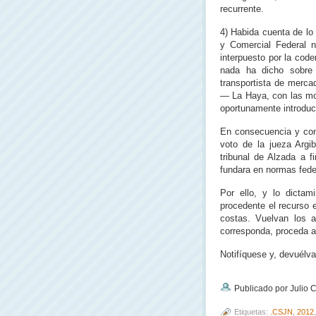
recurrente.
4) Habida cuenta de lo 
y Comercial Federal n
interpuesto por la cod
nada ha dicho sobre l
transportista de mercad
— La Haya, con las mod
oportunamente introduci
En consecuencia y con
voto de la jueza Argi
tribunal de Alzada a f
fundara en normas fede
Por ello, y lo dictam
procedente el recurso e
costas. Vuelvan los a
corresponda, proceda a 
Notifíquese y, devuélva
Publicado por Julio
Etiquetas:
.CSJN
,
2012