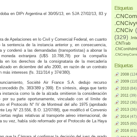
Etiquetas
rdoba en DIPr Argentina el 30/05/13, en SJA 27/02/13, 83 y
.CNCom
.CNCiv
.CNCiv
(329)
.Int
ara de Apelaciones en lo Civil y Comercial Federal, en cuanto
.CNTrab
ó la sentencia de la instancia anterior y, en consecuencia,
.CNContAdm
a y condenó a las demandadas (transportistas) a abonar la
.CNCrimyCorr
moneda extranjera (U$S 10.788,78) por la compañía
a en los derechos de la consignataria de la mercadería
Etiquetas
alizado en diciembre del año 2000, en razón de un contrato
n más intereses (fs. 311/314 y 374/380).
2008
(124
2009
(110
nunciamiento, Société Air France S.A. dedujo recurso
 concedido (fs. 383/389 y 399). En síntesis, alega que tanto
2010
(84)
a instancia como la de la alzada omitieron la consideración
2011
(39)
o por su parte oportunamente, vinculado con el límite de
2012
(36)
sto el Protocolo N° IV de Montreal del año 1975 (aprobado
2013
(26)
nte Ley N° 23.556, B.O. 12/07/88), que modificó el Convenio
ciertas reglas relativas al transporte aéreo internacional, de
2014
(47)
a su vez, había sido reformado por el Protocolo de La Haya
2015
(60)
2016
(63)
tan que la Cámara al confirmar la decisión del juez de grado