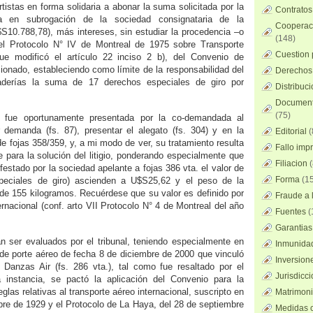
tistas en forma solidaria a abonar la suma solicitada por la
Contratos
a en subrogación de la sociedad consignataria de la
Cooperaci
$S10.788,78), más intereses, sin estudiar la procedencia –o
(148)
del Protocolo N° IV de Montreal de 1975 sobre Transporte
Cuestion 
que modificó el artículo 22 inciso 2 b), del Convenio de
onado, estableciendo como límite de la responsabilidad del
Derechos 
caderías la suma de 17 derechos especiales de giro por
Distribuc
Documento
(75)
ca fue oportunamente presentada por la co-demandada al
demanda (fs. 87), presentar el alegato (fs. 304) y en la
Editorial
(
e fojas 358/359, y, a mi modo de ver, su tratamiento resulta
Fallo imp
 para la solución del litigio, ponderando especialmente que
Filiacion
(
estado por la sociedad apelante a fojas 386 vta. el valor de
Forma
(15
eciales de giro) ascienden a U$S25,62 y el peso de la
 de 155 kilogramos. Recuérdese que su valor es definido por
Fraude a l
rnacional (conf. arto VII Protocolo N° 4 de Montreal del año
Fuentes
(
Garantias
 ser evaluados por el tribunal, teniendo especialmente en
Inmunidad
 de porte aéreo de fecha 8 de diciembre de 2000 que vinculó
Inversion
 Danzas Air (fs. 286 vta.), tal como fue resaltado por el
Jurisdicci
 instancia, se pactó la aplicación del Convenio para la
eglas relativas al transporte aéreo internacional, suscripto en
Matrimoni
bre de 1929 y el Protocolo de La Haya, del 28 de septiembre
Medidas c