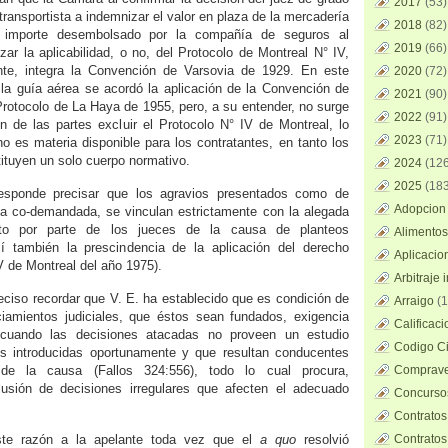
2017
(53)
 transportista a indemnizar el valor en plaza de la mercadería
2018
(82)
l importe desembolsado por la compañía de seguros al
2019
(66)
izar la aplicabilidad, o no, del Protocolo de Montreal N° IV,
ente, integra la Convención de Varsovia de 1929. En este
2020
(72)
la guía aérea se acordó la aplicación de la Convención de
2021
(90)
Protocolo de La Haya de 1955, pero, a su entender, no surge
2022
(91)
n de las partes excluir el Protocolo N° IV de Montreal, lo
2023
(71)
no es materia disponible para los contratantes, en tanto los
tituyen un solo cuerpo normativo.
2024
(126
2025
(183
rresponde precisar que los agravios presentados como de
Adopcion 
 la co-demandada, se vinculan estrictamente con la alegada
nto por parte de los jueces de la causa de planteos
Alimentos
 también la prescindencia de la aplicación del derecho
Aplicacio
V de Montreal del año 1975).
Arbitraje 
eciso recordar que V. E. ha establecido que es condición de
Arraigo
(1
ciamientos judiciales, que éstos sean fundados, exigencia
Calificac
cuando las decisiones atacadas no proveen un estudio
Codigo Ci
s introducidas oportunamente y que resultan conducentes
 de la causa (Fallos 324:556), todo lo cual procura,
Comprave
lusión de decisiones irregulares que afecten el adecuado
Concursos
Contratos
ste razón a la apelante toda vez que el
a quo
resolvió
Contratos