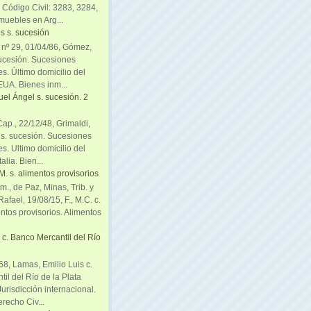
. Código Civil: 3283, 3284,
muebles en Arg...
s s. sucesión
. nº 29, 01/04/86, Gómez,
sucesión. Sucesiones
es. Último domicilio del
EUA. Bienes inm...
uel Ángel s. sucesión. 2
Cap., 22/12/48, Grimaldi,
 s. sucesión. Sucesiones
es. Ultimo domicilio del
alia. Bien...
, M. s. alimentos provisorios
m., de Paz, Minas, Trib. y
afael, 19/08/15, F., M.C. c.
entos provisorios. Alimentos
c. Banco Mercantil del Río
8, Lamas, Emilio Luis c.
il del Río de la Plata
urisdicción internacional.
recho Civ...