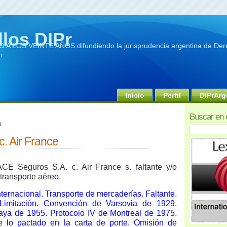
llos DIPr
A LOS VEINTE AÑOS difundiendo la jurisprudencia argentina de Dere
o
Inicio
Perfil
DIPrArg
Buscar en 
3
. Air France
CE Seguros S.A. c. Air France s. faltante y/o
transporte aéreo.
ternacional. Transporte de mercaderías. Faltante.
 Limitación. Convención de Varsovia de 1929.
aya de 1955. Protocolo IV de Montreal de 1975.
re lo pactado en la carta de porte. Omisión de