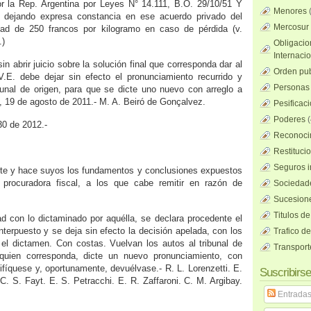
r la Rep. Argentina por Leyes N° 14.111, B.O. 29/10/51 Y
Menores
, dejando expresa constancia en ese acuerdo privado del
Mercosur
idad de 250 francos por kilogramo en caso de pérdida (v.
.)
Obligacio
Internaci
in abrir juicio sobre la solución final que corresponda dar al
Orden pub
V.E. debe dejar sin efecto el pronunciamiento recurrido y
Personas 
ribunal de origen, para que se dicte uno nuevo con arreglo a
, 19 de agosto de 2011.- M. A. Beiró de Gonçalvez.
Pesificac
Poderes
(
30 de 2012.-
Reconocim
Restituci
Seguros i
te y hace suyos los fundamentos y conclusiones expuestos
procuradora fiscal, a los que cabe remitir en razón de
Sociedad
Sucesione
Titulos de
ad con lo dictaminado por aquélla, se declara procedente el
interpuesto y se deja sin efecto la decisión apelada, con los
Trafico d
el dictamen. Con costas. Vuelvan los autos al tribunal de
Transport
quien corresponda, dicte un nuevo pronunciamiento, con
tifíquese y, oportunamente, devuélvase.- R. L. Lorenzetti. E.
Suscribirse
C. S. Fayt. E. S. Petracchi. E. R. Zaffaroni. C. M. Argibay.
Entrada