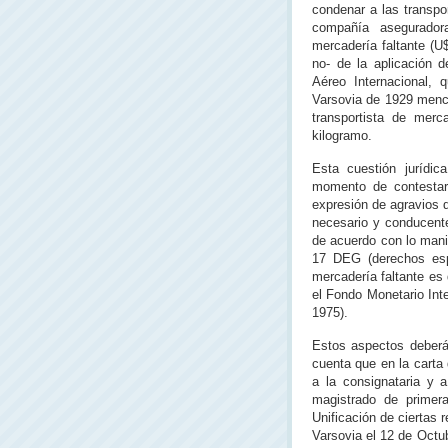
condenar a las transpor
compañía asegurador
mercadería faltante (U
no- de la aplicación 
Aéreo Internacional, 
Varsovia de 1929 menci
transportista de mer
kilogramo.
Esta cuestión jurídi
momento de contestar 
expresión de agravios d
necesario y conducente
de acuerdo con lo manif
17 DEG (derechos esp
mercadería faltante es
el Fondo Monetario Inte
1975).
Estos aspectos deberán
cuenta que en la carta
a la consignataria y a
magistrado de primera
Unificación de ciertas r
Varsovia el 12 de Octu