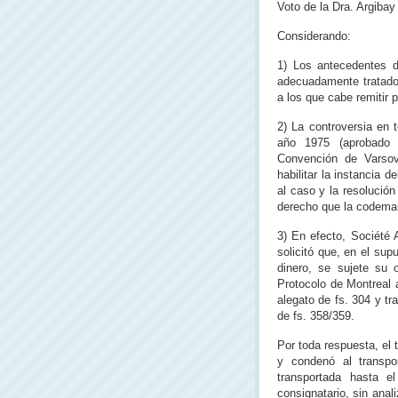
Voto de la Dra. Argibay
Considerando:
1) Los antecedentes d
adecuadamente tratados 
a los que cabe remitir 
2) La controversia en t
año 1975 (aprobado 
Convención de Varsov
habilitar la instancia 
al caso y la resolució
derecho que la codeman
3) En efecto, Société
solicitó que, en el su
dinero, se sujete su 
Protocolo de Montreal 
alegato de fs. 304 y t
de fs. 358/359.
Por toda respuesta, el 
y condenó al transpo
transportada hasta 
consignatario, sin anal