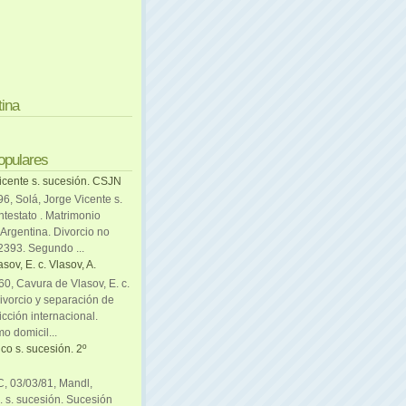
tina
opulares
icente s. sucesión. CSJN
6, Solá, Jorge Vicente s.
ntestato . Matrimonio
Argentina. Divorcio no
 2393. Segundo ...
sov, E. c. Vlasov, A.
0, Cavura de Vlasov, E. c.
divorcio y separación de
icción internacional.
mo domicil...
co s. sucesión. 2º
C, 03/03/81, Mandl,
. s. sucesión. Sucesión