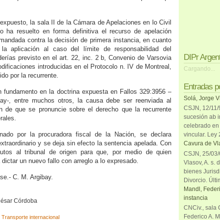
expuesto, la sala II de la Cámara de Apelaciones en lo Civil
o ha resuelto en forma definitiva el recurso de apelación
emandada contra la decisión de primera instancia, en cuanto
a aplicación al caso del límite de responsabilidad del
DIPr Argen
erías previsto en el art. 22, inc. 2 b, Convenio de Varsovia
ificaciones introducidas en el Protocolo n. IV de Montreal,
Cargando...
do por la recurrente.
Entradas p
 fundamento en la doctrina expuesta en Fallos 329:3956 –
Solá, Jorge V
bay-, entre muchos otros, la causa debe ser reenviada al
CSJN, 12/11/9
in de que se pronuncie sobre el derecho que la recurrente
sucesión ab i
rales.
celebrado en 
inado por la procuradora fiscal de la Nación, se declara
vincular. Ley
xtraordinario y se deja sin efecto la sentencia apelada. Con
Cavura de Vla
utos al tribunal de origen para que, por medio de quien
CSJN, 25/03/6
dictar un nuevo fallo con arreglo a lo expresado.
Vlasov, A. s. 
bienes Jurisd
se.- C. M. Argibay.
Divorcio. Últi
Mandl, Federi
instancia
 César Córdoba
CNCiv., sala 
Federico A. M
,
Transporte internacional