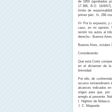
de 1955 (aprobados po
17.386, B.O. 16/8/67)
límite de responsabil
primer párr., fs. 286 vta
IV- Por lo expuesto, y s
caso, en mi opinión, 
remitir los autos al t
derecho.- Buenos Aires
Buenos Aires, octubre 
Considerando:
Que esta Corte compar
en el dictamen de la 
brevedad.
Por ello, de conformid
recurso extraordinario 
alcances indicados en 
origen para que, por 
arreglo al presente. No
I. Highton de Nolasco. 
J. C. Maqueda.