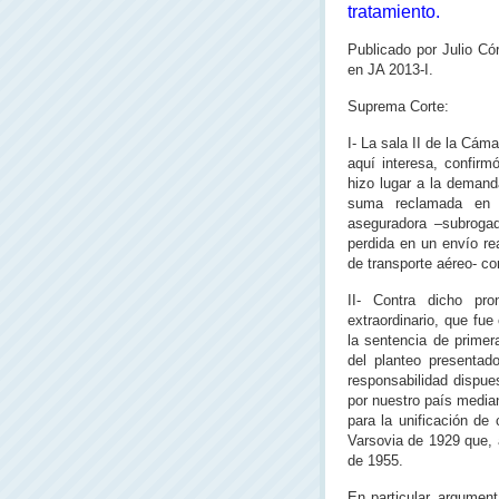
tratamiento.
Publicado por Julio Có
en JA 2013-I.
Suprema Corte:
I- La sala II de la Cám
aquí interesa, confirm
hizo lugar a la demand
suma reclamada en 
aseguradora –subrogad
perdida en un envío re
de transporte aéreo- co
II- Contra dicho pro
extraordinario, que fue
la sentencia de primer
del planteo presentad
responsabilidad dispue
por nuestro país media
para la unificación de 
Varsovia de 1929 que, 
de 1955.
En particular, argumen