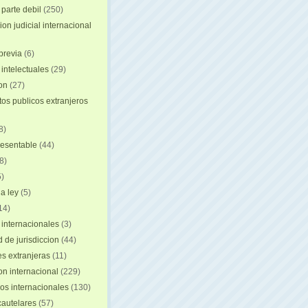
 parte debil
(250)
on judicial internacional
previa
(6)
intelectuales
(29)
ion
(27)
s publicos extranjeros
8)
resentable
(44)
8)
)
a ley
(5)
14)
 internacionales
(3)
 de jurisdiccion
(44)
es extranjeras
(11)
on internacional
(229)
os internacionales
(130)
autelares
(57)