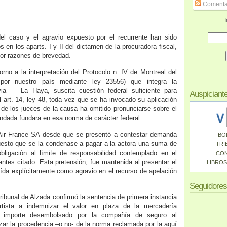
Comenta
I
el caso y el agravio expuesto por el recurrente han sido
en los aparts. I y II del dictamen de la procuradora fiscal,
por razones de brevedad.
orno a la interpretación del Protocolo n. IV de Montreal del
por nuestro país mediante ley 23556) que integra la
ia — La Haya, suscita cuestión federal suficiente para
Auspiciant
del art. 14, ley 48, toda vez que se ha invocado su aplicación
n de los jueces de la causa ha omitido pronunciarse sobre el
dada fundara en esa norma de carácter federal.
 Air France SA desde que se presentó a contestar demanda
BO
puesto que se la condenase a pagar a la actora una suma de
TRI
obligación al límite de responsabilidad contemplado en el
CO
antes citado. Esta pretensión, fue mantenida al presentar el
LIBROS
raída explícitamente como agravio en el recurso de apelación
Seguidores
tribunal de Alzada confirmó la sentencia de primera instancia
rtista a indemnizar el valor en plaza de la mercadería
el importe desembolsado por la compañía de seguro al
izar la procedencia –o no- de la norma reclamada por la aquí