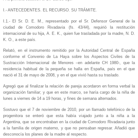
I.- ANTECEDENTES. EL RECURSO. SU TRÁMITE.
I.1.- El Sr. D. E. M., representado por el Sr. Defensor General de la
ciudad de Comodoro Rivadavia (fs. 43/44), requirió la restitución
internacional de su hija, A. E. K., quien fue trasladada por la madre, N. D.
K. O., a este país.
Relató, en el instrumento remitido por la Autoridad Central de España
conforme el Convenio de La Haya sobre los Aspectos Civiles de la
Sustracción Internacional de Menores –en adelante CH 1980-, que la
residencia habitual de la pequeña se halla en España, país en el que
nació el 31 de mayo de 2008, y en el que vivió hasta su traslado.
Agregó que al finalizar la relación de pareja acordaron en forma verbal la
organización familiar; y que en este marco, se haría cargo de la niña de
lunes a viernes de 14 a 19 horas, y fines de semana alternados.
Sostuvo que el 7 de noviembre de 2010, por un llamado telefónico de la
progenitora se enteró que esta había viajado junto a la niña a la
Argentina, que se encontraban en la ciudad de Comodoro Rivadavia junto
a la familia de origen materno, y que no pensaban regresar. Añadió que
desconocía los planes de la madre al respecto.