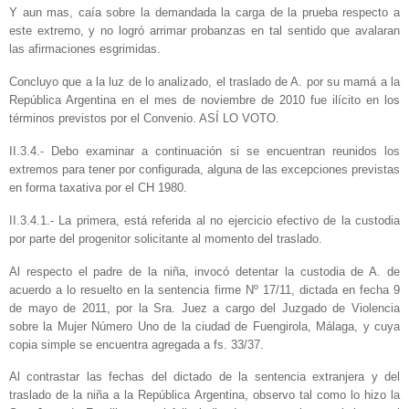
Y aun mas, caía sobre la demandada la carga de la prueba respecto a
este extremo, y no logró arrimar probanzas en tal sentido que avalaran
las afirmaciones esgrimidas.
Concluyo que a la luz de lo analizado, el traslado de A. por su mamá a la
República Argentina en el mes de noviembre de 2010 fue ilícito en los
términos previstos por el Convenio. ASÍ LO VOTO.
II.3.4.- Debo examinar a continuación si se encuentran reunidos los
extremos para tener por configurada, alguna de las excepciones previstas
en forma taxativa por el CH 1980.
II.3.4.1.- La primera, está referida al no ejercicio efectivo de la custodia
por parte del progenitor solicitante al momento del traslado.
Al respecto el padre de la niña, invocó detentar la custodia de A. de
acuerdo a lo resuelto en la sentencia firme Nº 17/11, dictada en fecha 9
de mayo de 2011, por la Sra. Juez a cargo del Juzgado de Violencia
sobre la Mujer Número Uno de la ciudad de Fuengirola, Málaga, y cuya
copia simple se encuentra agregada a fs. 33/37.
Al contrastar las fechas del dictado de la sentencia extranjera y del
traslado de la niña a la República Argentina, observo tal como lo hizo la