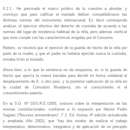
II.2.1.- He precisado el marco jurídico de la cuestión a abordar, y
concluyo que para calificar el traslado debían compatibilizarse las
distintas normas del instrumento internacional. Es decir corresponde
analizar, el ejercicio efectivo del derecho de custodia de acuerdo a las
normas del lugar de residencia habitual de la niña, pero además verificar
que este cumple con las características exigidas por el Convenio.
Reitero, se resolvió que el ejercicio de la guarda de hecho de la niña por
parte de la madre, y que el padre no hubiera ejercido nunca la custodia,
tornaba lícito el traslado.
Ahora bien, a lo que la sentencia no da respuesta, es si la guarda de
hecho que ejercía la mamá bastaba para decidir en forma unilateral el
desplazamiento de A. a otro país, y la posterior radicación de la niña en
la ciudad de Comodoro Rivadavia, sin el conocimiento ni el
consentimiento paterno.
En la S.D. Nº 03/S.R.E./2005, sostuve sobre la interpretación de las
normas constitucionales -conforme a lo expuesto por Néstor Pedro
Sagües (“Recurso extraordinario”, T 2, Ed. Astrea, 4ª edición actualizada
y ampliada, Año 2002), que “hay dos modos de realizar el trabajo
interpretativo, determinativo, integrativo y de aplicación de un precepto