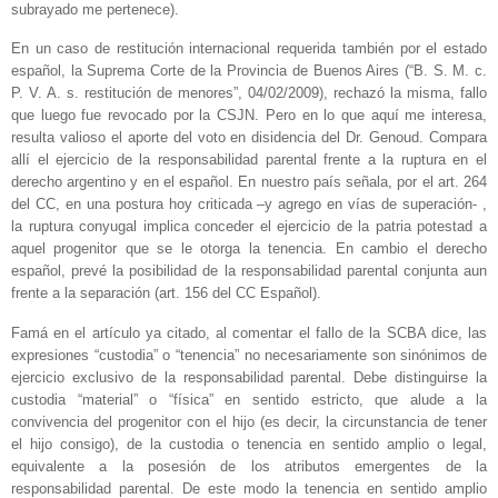
subrayado me pertenece).
En un caso de restitución internacional requerida también por el estado
español, la Suprema Corte de la Provincia de Buenos Aires (“B. S. M. c.
P. V. A. s. restitución de menores”, 04/02/2009), rechazó la misma, fallo
que luego fue revocado por la CSJN. Pero en lo que aquí me interesa,
resulta valioso el aporte del voto en disidencia del Dr. Genoud. Compara
allí el ejercicio de la responsabilidad parental frente a la ruptura en el
derecho argentino y en el español. En nuestro país señala, por el art. 264
del CC, en una postura hoy criticada –y agrego en vías de superación- ,
la ruptura conyugal implica conceder el ejercicio de la patria potestad a
aquel progenitor que se le otorga la tenencia. En cambio el derecho
español, prevé la posibilidad de la responsabilidad parental conjunta aun
frente a la separación (art. 156 del CC Español).
Famá en el artículo ya citado, al comentar el fallo de la SCBA dice, las
expresiones “custodia” o “tenencia” no necesariamente son sinónimos de
ejercicio exclusivo de la responsabilidad parental. Debe distinguirse la
custodia “material” o “física” en sentido estricto, que alude a la
convivencia del progenitor con el hijo (es decir, la circunstancia de tener
el hijo consigo), de la custodia o tenencia en sentido amplio o legal,
equivalente a la posesión de los atributos emergentes de la
responsabilidad parental. De este modo la tenencia en sentido amplio