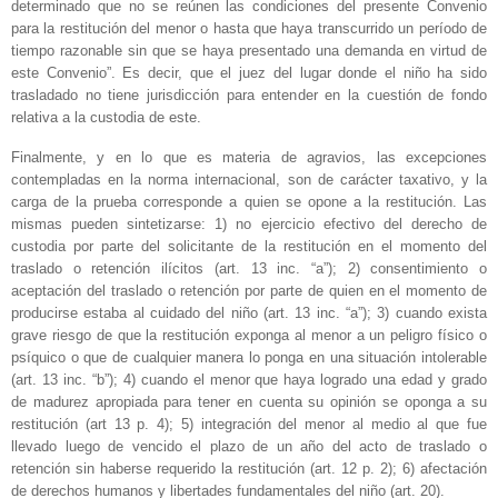
determinado que no se reúnen las condiciones del presente Convenio
para la restitución del menor o hasta que haya transcurrido un período de
tiempo razonable sin que se haya presentado una demanda en virtud de
este Convenio”. Es decir, que el juez del lugar donde el niño ha sido
trasladado no tiene jurisdicción para entender en la cuestión de fondo
relativa a la custodia de este.
Finalmente, y en lo que es materia de agravios, las excepciones
contempladas en la norma internacional, son de carácter taxativo, y la
carga de la prueba corresponde a quien se opone a la restitución. Las
mismas pueden sintetizarse: 1) no ejercicio efectivo del derecho de
custodia por parte del solicitante de la restitución en el momento del
traslado o retención ilícitos (art. 13 inc. “a”); 2) consentimiento o
aceptación del traslado o retención por parte de quien en el momento de
producirse estaba al cuidado del niño (art. 13 inc. “a”); 3) cuando exista
grave riesgo de que la restitución exponga al menor a un peligro físico o
psíquico o que de cualquier manera lo ponga en una situación intolerable
(art. 13 inc. “b”); 4) cuando el menor que haya logrado una edad y grado
de madurez apropiada para tener en cuenta su opinión se oponga a su
restitución (art 13 p. 4); 5) integración del menor al medio al que fue
llevado luego de vencido el plazo de un año del acto de traslado o
retención sin haberse requerido la restitución (art. 12 p. 2); 6) afectación
de derechos humanos y libertades fundamentales del niño (art. 20).