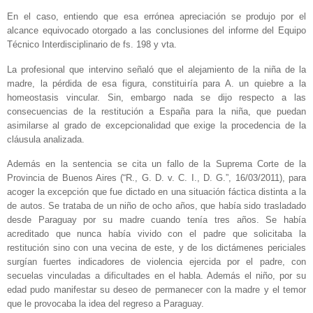
En el caso, entiendo que esa errónea apreciación se produjo por el
alcance equivocado otorgado a las conclusiones del informe del Equipo
Técnico Interdisciplinario de fs. 198 y vta.
La profesional que intervino señaló que el alejamiento de la niña de la
madre, la pérdida de esa figura, constituiría para A. un quiebre a la
homeostasis vincular. Sin, embargo nada se dijo respecto a las
consecuencias de la restitución a España para la niña, que puedan
asimilarse al grado de excepcionalidad que exige la procedencia de la
cláusula analizada.
Además en la sentencia se cita un fallo de la Suprema Corte de la
Provincia de Buenos Aires (“R., G. D. v. C. I., D. G.”, 16/03/2011), para
acoger la excepción que fue dictado en una situación fáctica distinta a la
de autos. Se trataba de un niño de ocho años, que había sido trasladado
desde Paraguay por su madre cuando tenía tres años. Se había
acreditado que nunca había vivido con el padre que solicitaba la
restitución sino con una vecina de este, y de los dictámenes periciales
surgían fuertes indicadores de violencia ejercida por el padre, con
secuelas vinculadas a dificultades en el habla. Además el niño, por su
edad pudo manifestar su deseo de permanecer con la madre y el temor
que le provocaba la idea del regreso a Paraguay.