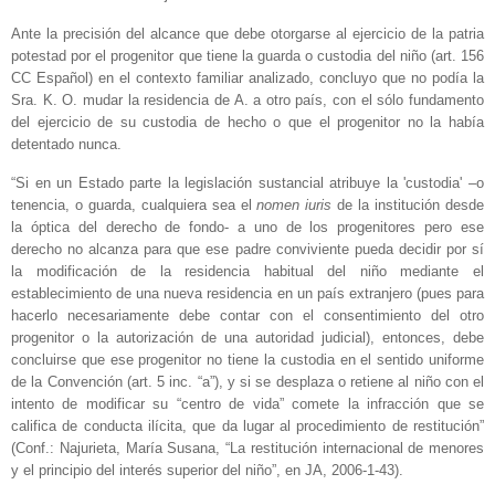
Ante la precisión del alcance que debe otorgarse al ejercicio de la patria
potestad por el progenitor que tiene la guarda o custodia del niño (art. 156
CC Español) en el contexto familiar analizado, concluyo que no podía la
Sra. K. O. mudar la residencia de A. a otro país, con el sólo fundamento
del ejercicio de su custodia de hecho o que el progenitor no la había
detentado nunca.
“Si en un Estado parte la legislación sustancial atribuye la 'custodia' –o
tenencia, o guarda, cualquiera sea el
nomen iuris
de la institución desde
la óptica del derecho de fondo- a uno de los progenitores pero ese
derecho no alcanza para que ese padre conviviente pueda decidir por sí
la modificación de la residencia habitual del niño mediante el
establecimiento de una nueva residencia en un país extranjero (pues para
hacerlo necesariamente debe contar con el consentimiento del otro
progenitor o la autorización de una autoridad judicial), entonces, debe
concluirse que ese progenitor no tiene la custodia en el sentido uniforme
de la Convención (art. 5 inc. “a”), y si se desplaza o retiene al niño con el
intento de modificar su “centro de vida” comete la infracción que se
califica de conducta ilícita, que da lugar al procedimiento de restitución”
(Conf.: Najurieta, María Susana, “La restitución internacional de menores
y el principio del interés superior del niño”, en JA, 2006-1-43).