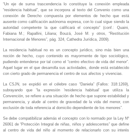
“Un eje de suma trascendencia lo constituye la conexión empleada
“residencia habitual”, que se incorpora al texto del Convenio como una
conexión de Derecho compuesta por elementos de hecho que está
ausente como calificación autónoma expresa, con lo cual sigue siendo la
autoridad competente la que calificará el concepto” (conf.: Quaini,
Fabiana M.; Rapallini, Liliana; Bouzá, José M. y otros, “Restitución
Internacional de Menores”, pág. 324, Cathedra Jurídica, 2009).
La residencia habitual no es un concepto jurídico, sino más bien una
noción de hecho, cuyo contenido es mayormente de tipo sociológico,
pudiendo entenderse por tal como el “centro efectivo de vida del menor”.
Aquel lugar en el que desarrolla sus actividades, donde está establecido
con cierto grado de permanencia el centro de sus afectos y vivencias.
La CSJN, se expidió en el célebre caso “Daniela” (Fallos: 318:1269),
subrayando que “la expresión 'residencia habitual' que utiliza la
Convención, se refiere a una situación de hecho que supone estabilidad y
permanencia, y alude al centro de gravedad de la vida del menor, con
exclusión de toda referencia al domicilio dependiente de los menores”.
Se debe compatibilizar además el concepto con lo normado por la Ley Nº
26061 de “Protección Integral de niñas, niños y adolescentes” que define
al centro de vida del niño al momento de relacionarlo con su interés