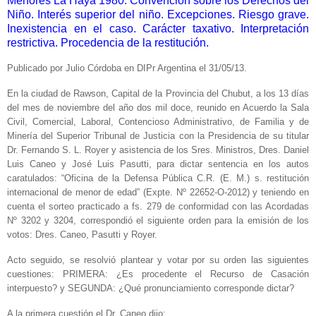
Menores La Haya 1980. Convención sobre los Derechos del
Niño. Interés superior del niño. Excepciones. Riesgo grave.
Inexistencia en el caso. Carácter taxativo. Interpretación
restrictiva. Procedencia de la restitución.
Publicado por Julio Córdoba en DIPr Argentina el 31/05/13.
En la ciudad de Rawson, Capital de la Provincia del Chubut, a los 13 días
del mes de noviembre del año dos mil doce, reunido en Acuerdo la Sala
Civil, Comercial, Laboral, Contencioso Administrativo, de Familia y de
Minería del Superior Tribunal de Justicia con la Presidencia de su titular
Dr. Fernando S. L. Royer y asistencia de los Sres. Ministros, Dres. Daniel
Luis Caneo y José Luis Pasutti, para dictar sentencia en los autos
caratulados: “Oficina de la Defensa Pública C.R. (E. M.) s. restitución
internacional de menor de edad” (Expte. Nº 22652-O-2012) y teniendo en
cuenta el sorteo practicado a fs. 279 de conformidad con las Acordadas
Nº 3202 y 3204, correspondió el siguiente orden para la emisión de los
votos: Dres. Caneo, Pasutti y Royer.
Acto seguido, se resolvió plantear y votar por su orden las siguientes
cuestiones: PRIMERA: ¿Es procedente el Recurso de Casación
interpuesto? y SEGUNDA: ¿Qué pronunciamiento corresponde dictar?
A la primera cuestión el Dr. Caneo dijo: