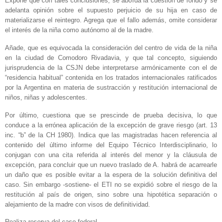
Expone que con tales conclusiones, se aborda la cuestión de fondo y se
adelanta opinión sobre el supuesto perjuicio de su hija en caso de
materializarse el reintegro. Agrega que el fallo además, omite considerar
el interés de la niña como autónomo al de la madre.
Añade, que es equivocada la consideración del centro de vida de la niña
en la ciudad de Comodoro Rivadavia, y que tal concepto, siguiendo
jurisprudencia de la CSJN debe interpretarse armónicamente con el de
“residencia habitual” contenida en los tratados internacionales ratificados
por la Argentina en materia de sustracción y restitución internacional de
niños, niñas y adolescentes.
Por último, cuestiona que se prescinde de prueba decisiva, lo que
conduce a la errónea aplicación de la excepción de grave riesgo (art. 13
inc. “b” de la CH 1980). Indica que las magistradas hacen referencia al
contenido del último informe del Equipo Técnico Interdisciplinario, lo
conjugan con una cita referida al interés del menor y la cláusula de
excepción, para concluir que un nuevo traslado de A. habrá de acarrearle
un daño que es posible evitar a la espera de la solución definitiva del
caso. Sin embargo -sostiene- el ETI no se expidió sobre el riesgo de la
restitución al país de origen, sino sobre una hipotética separación o
alejamiento de la madre con visos de definitividad.
Realiza reserva del caso federal.