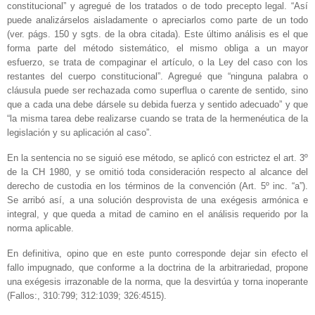
constitucional” y agregué de los tratados o de todo precepto legal. “Así
puede analizárselos aisladamente o apreciarlos como parte de un todo
(ver. págs. 150 y sgts. de la obra citada). Este último análisis es el que
forma parte del método sistemático, el mismo obliga a un mayor
esfuerzo, se trata de compaginar el artículo, o la Ley del caso con los
restantes del cuerpo constitucional”. Agregué que “ninguna palabra o
cláusula puede ser rechazada como superflua o carente de sentido, sino
que a cada una debe dársele su debida fuerza y sentido adecuado” y que
“la misma tarea debe realizarse cuando se trata de la hermenéutica de la
legislación y su aplicación al caso”.
En la sentencia no se siguió ese método, se aplicó con estrictez el art. 3º
de la CH 1980, y se omitió toda consideración respecto al alcance del
derecho de custodia en los términos de la convención (Art. 5º inc. “a”).
Se arribó así, a una solución desprovista de una exégesis armónica e
integral, y que queda a mitad de camino en el análisis requerido por la
norma aplicable.
En definitiva, opino que en este punto corresponde dejar sin efecto el
fallo impugnado, que conforme a la doctrina de la arbitrariedad, propone
una exégesis irrazonable de la norma, que la desvirtúa y torna inoperante
(Fallos:, 310:799; 312:1039; 326:4515).