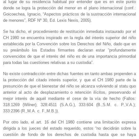
al lugar de su residencia habitual por entender que es en este punto
donde se logra la protección del menor en el plano internacional (conf.:
Goicoechea, Ignacio, “Aspectos prácticos de la sustracción internacional
de menores”, RDF Nº 30, Ed. Lexis Nexis, 2005).
Se ha dicho, el procedimiento de restitución inmediata instaurado por el
CH 1980 se encuentra inspirado en la regla del interés superior del niño
establecida por la Convención sobre los Derechos del Niño, dado que en
su preámbulo los Estados firmantes declaran estar “profundamente
convencidos de que el interés del niño es de una importancia primordial
para todas las cuestiones relativas a su custodia”.
No existe contradicción entre dichas fuentes en tanto ambas propenden a
la protección del citado interés superior, y que el CH 1980 parte de la
presunción de que el bienestar del niño se alcanza volviendo al statu quo
anterior al acto de desplazamiento o retención ilícitos, preservando el
mejor interés de aquél mediante el cese de la vía de hecho (Fallos:
318:1269 (Wilner); 328:4511 (S.A.G.), 333:604 (B.,S.M. c. P.,V.A.);
333:2396 (R.,M.A. c. F.,M.B.)).
Por otro lado, el art. 16 del CH 1980 contiene una limitación expresa
dirigida a los jueces del estado requerido, estos “no decidirán sobre la
cuestión de fondo de los derechos de custodia hasta que se haya