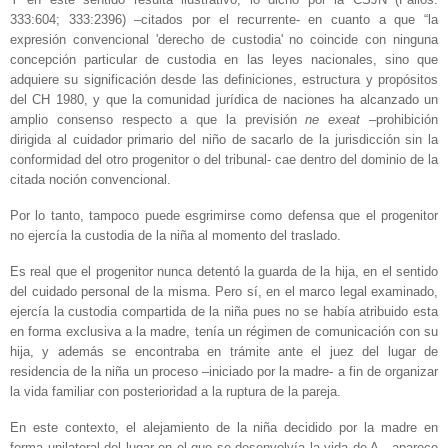
333:604; 333:2396) –citados por el recurrente- en cuanto a que “la
expresión convencional 'derecho de custodia' no coincide con ninguna
concepción particular de custodia en las leyes nacionales, sino que
adquiere su significación desde las definiciones, estructura y propósitos
del CH 1980, y que la comunidad jurídica de naciones ha alcanzado un
amplio consenso respecto a que la previsión
ne exeat
–prohibición
dirigida al cuidador primario del niño de sacarlo de la jurisdicción sin la
conformidad del otro progenitor o del tribunal- cae dentro del dominio de la
citada noción convencional.
Por lo tanto, tampoco puede esgrimirse como defensa que el progenitor
no ejercía la custodia de la niña al momento del traslado.
Es real que el progenitor nunca detentó la guarda de la hija, en el sentido
del cuidado personal de la misma. Pero sí, en el marco legal examinado,
ejercía la custodia compartida de la niña pues no se había atribuido esta
en forma exclusiva a la madre, tenía un régimen de comunicación con su
hija, y además se encontraba en trámite ante el juez del lugar de
residencia de la niña un proceso –iniciado por la madre- a fin de organizar
la vida familiar con posterioridad a la ruptura de la pareja.
En este contexto, el alejamiento de la niña decidido por la madre en
forma unilateral del lugar en el que se desenvolvía la vida de A., aparece