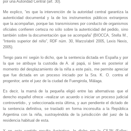
por una Autoridad Central (art. 30).
Me explico, “es que la intervención de la autoridad central garantiza la
autenticidad documental y la de los instrumentos públicos extranjeros
que la acompañan, porque las transmisiones por conducto de organismos
oficiales confieren certeza no sólo sobre la autenticidad del pedido, sino
también sobre la documentación que se acompaña” (BIOCCA, Stella M.,
“Interés superior del niño”, RDF núm. 30, Marzo/abril 2005, Lexis Nexis,
2005).
Tengo para mí según lo dicho, que la sentencia dictada en España y por
la que se atribuye la custodia de A. al papá, si bien es posterior al
momento del desplazamiento de la niña a este país, me permite apreciar
que fue dictada en un proceso iniciado por la Sra. K. O. contra el
progenitor, ante el juez de la ciudad de Fuengirola, Málaga.
Es decir, la mamá de la pequeña eligió entre las alternativas que el
derecho español ofrece –realizar un acuerdo o iniciar un proceso judicial
controvertido-, y seleccionada esta última, y aun pendiente el dictado de
la sentencia definitiva, se trasladó en forma inconsulta a la República
Argentina con la niña, sustrayéndola de la jurisdicción del juez de la
residencia habitual de esta.
Y en este sentido resulta ilustrativo, lo dicho por la CSJN (Fallos: