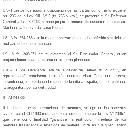
I.7.- Puestos los autos a disposición de las partes conforme lo exige el
art. 296 de la Ley XIII, Nº 5 (fs. 255 y vta.), se presenta el Sr. Defensor
General a fs. 260/263, y hace propio el recurso de casación interpuesto.
Mantiene la reserva del caso federal.
I.8.- A fs. 264/266 vta. la madre contesta el traslado conferido y solicita el
rechazo del recurso intentado.
I.9.- A fs. 268/271 emite dictamen el Sr. Procurador General, quien
propicia hacer lugar al recurso en la forma planteada.
I.10.- La Sra. Defensora Jefe de la ciudad de Trelew (fs. 275/277), en
representación promiscua de la niña, contesta vista. Opina que se case
la sentencia, y se ordene el regreso de la niña a España, en compañía de
la progenitora por su corta edad.
II.- ANÁLISIS.
II.1.- La restitución internacional de menores, se rige en los aspectos
civiles, por el CH 1980 receptado en el orden interno por la Ley Nº 23857,
que tiene como finalidad “garantizar la restitución inmediata de los
menores trasladados o retenidos de manera ilícita en cualquier Estado