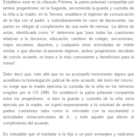
Establece este en la cláusula Primera, la patria potestad compartida por
ambos progenitores; en la Segunda, encomienda la guarda y custodia de
la niña a la madre; en la Tercera, establece el régimen de comunicación
de la hija con el padre, y subsidiariamente en caso de desacuerdo, las
partes se obligan al cumplimiento de una serie de normas. La última de
estas, identificada como “e” determina que “para todas las cuestiones
relativas a la docencia, educación, cambios de colegio, excursiones,
viajes escolares, deportes, y cualquiera otras actividades de índole
similar, o que afecten el presente régimen, ambos progenitores decidirán
de común acuerdo, en base a lo más conveniente y beneficioso para la
menor”.
Debo decir que, más allá que no se acompañó instrumento alguno que
acreditara la homologación judicial de este acuerdo, del texto del mismo,
no surge que la madre ejerciera la custodia de la niña en los términos
exigidos por el CH 1980. Se estableció la patria potestad compartida
entre los progenitores, si bien la guarda y custodia de la niña sería
ejercida por la madre, se sujetó expresamente a la voluntad de ambos
padres cuestiones tales como lo vinculado con la escolaridad o
actividades extracurriculares de A., y todo aquello que afecte el
cumplimiento del acuerdo.
Es indudable que el trasladar a la hija a un país extranjero y radicarse