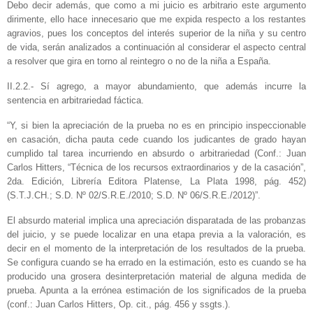
Debo decir además, que como a mi juicio es arbitrario este argumento
dirimente, ello hace innecesario que me expida respecto a los restantes
agravios, pues los conceptos del interés superior de la niña y su centro
de vida, serán analizados a continuación al considerar el aspecto central
a resolver que gira en torno al reintegro o no de la niña a España.
II.2.2.- Sí agrego, a mayor abundamiento, que además incurre la
sentencia en arbitrariedad fáctica.
“Y, si bien la apreciación de la prueba no es en principio inspeccionable
en casación, dicha pauta cede cuando los judicantes de grado hayan
cumplido tal tarea incurriendo en absurdo o arbitrariedad (Conf.: Juan
Carlos Hitters, “Técnica de los recursos extraordinarios y de la casación”,
2da. Edición, Librería Editora Platense, La Plata 1998, pág. 452)
(S.T.J.CH.; S.D. Nº 02/S.R.E./2010; S.D. Nº 06/S.R.E./2012)”.
El absurdo material implica una apreciación disparatada de las probanzas
del juicio, y se puede localizar en una etapa previa a la valoración, es
decir en el momento de la interpretación de los resultados de la prueba.
Se configura cuando se ha errado en la estimación, esto es cuando se ha
producido una grosera desinterpretación material de alguna medida de
prueba. Apunta a la errónea estimación de los significados de la prueba
(conf.: Juan Carlos Hitters, Op. cit., pág. 456 y ssgts.).