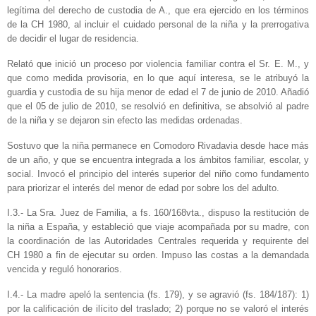
legítima del derecho de custodia de A., que era ejercido en los términos
de la CH 1980, al incluir el cuidado personal de la niña y la prerrogativa
de decidir el lugar de residencia.
Relató que inició un proceso por violencia familiar contra el Sr. E. M., y
que como medida provisoria, en lo que aquí interesa, se le atribuyó la
guardia y custodia de su hija menor de edad el 7 de junio de 2010. Añadió
que el 05 de julio de 2010, se resolvió en definitiva, se absolvió al padre
de la niña y se dejaron sin efecto las medidas ordenadas.
Sostuvo que la niña permanece en Comodoro Rivadavia desde hace más
de un año, y que se encuentra integrada a los ámbitos familiar, escolar, y
social. Invocó el principio del interés superior del niño como fundamento
para priorizar el interés del menor de edad por sobre los del adulto.
I.3.- La Sra. Juez de Familia, a fs. 160/168vta., dispuso la restitución de
la niña a España, y estableció que viaje acompañada por su madre, con
la coordinación de las Autoridades Centrales requerida y requirente del
CH 1980 a fin de ejecutar su orden. Impuso las costas a la demandada
vencida y reguló honorarios.
I.4.- La madre apeló la sentencia (fs. 179), y se agravió (fs. 184/187): 1)
por la calificación de ilícito del traslado; 2) porque no se valoró el interés