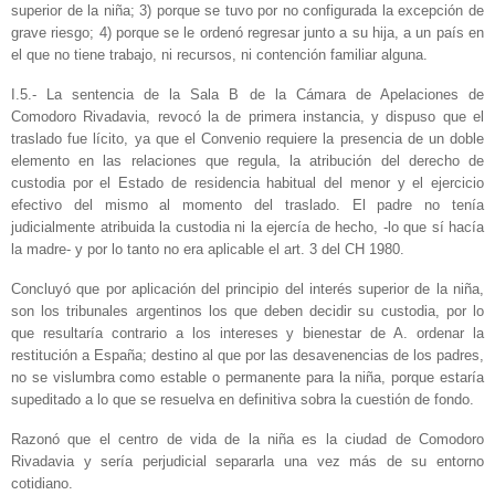
superior de la niña; 3) porque se tuvo por no configurada la excepción de
grave riesgo; 4) porque se le ordenó regresar junto a su hija, a un país en
el que no tiene trabajo, ni recursos, ni contención familiar alguna.
I.5.- La sentencia de la Sala B de la Cámara de Apelaciones de
Comodoro Rivadavia, revocó la de primera instancia, y dispuso que el
traslado fue lícito, ya que el Convenio requiere la presencia de un doble
elemento en las relaciones que regula, la atribución del derecho de
custodia por el Estado de residencia habitual del menor y el ejercicio
efectivo del mismo al momento del traslado. El padre no tenía
judicialmente atribuida la custodia ni la ejercía de hecho, -lo que sí hacía
la madre- y por lo tanto no era aplicable el art. 3 del CH 1980.
Concluyó que por aplicación del principio del interés superior de la niña,
son los tribunales argentinos los que deben decidir su custodia, por lo
que resultaría contrario a los intereses y bienestar de A. ordenar la
restitución a España; destino al que por las desavenencias de los padres,
no se vislumbra como estable o permanente para la niña, porque estaría
supeditado a lo que se resuelva en definitiva sobra la cuestión de fondo.
Razonó que el centro de vida de la niña es la ciudad de Comodoro
Rivadavia y sería perjudicial separarla una vez más de su entorno
cotidiano.