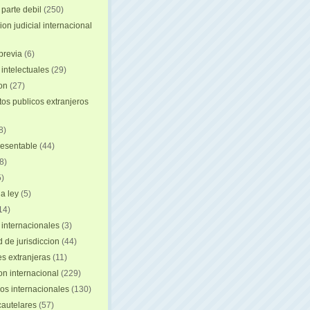
 parte debil
(250)
on judicial internacional
previa
(6)
intelectuales
(29)
ion
(27)
s publicos extranjeros
8)
resentable
(44)
8)
)
a ley
(5)
14)
 internacionales
(3)
 de jurisdiccion
(44)
es extranjeras
(11)
on internacional
(229)
os internacionales
(130)
autelares
(57)