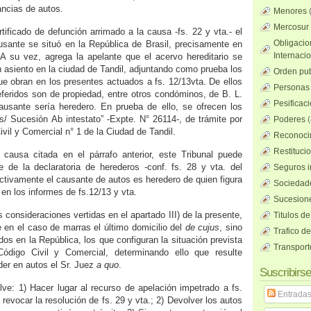
ncias de autos.
Menores
Mercosur
tificado de defunción arrimado a la causa -fs. 22 y vta.- el
Obligacio
ausante se situó en la República de Brasil, precisamente en
Internaci
 su vez, agrega la apelante que el acervo hereditario se
asiento en la ciudad de Tandil, adjuntando como prueba los
Orden pub
e obran en los presentes actuados a fs. 12/13vta. De ellos
Personas 
eferidos son de propiedad, entre otros condóminos, de B. L.
Pesificac
ausante sería heredero. En prueba de ello, se ofrecen los
 s/ Sucesión Ab intestato” -Expte. N° 26114-, de trámite por
Poderes
(
ivil y Comercial n° 1 de la Ciudad de Tandil.
Reconocim
Restituci
 causa citada en el párrafo anterior, este Tribunal puede
e de la declaratoria de herederos -conf. fs. 28 y vta. del
Seguros i
ectivamente el causante de autos es heredero de quien figura
Sociedad
 en los informes de fs.12/13 y vta.
Sucesione
s consideraciones vertidas en el apartado III) de la presente,
Titulos de
e en el caso de marras el último domicilio del
de cujus
, sino
Trafico d
ados en la República, los que configuran la situación prevista
Transport
ódigo Civil y Comercial, determinando ello que resulte
er en autos el Sr. Juez
a quo
.
Suscribirse
elve: 1) Hacer lugar al recurso de apelación impetrado a fs.
Entrada
revocar la resolución de fs. 29 y vta.; 2) Devolver los autos