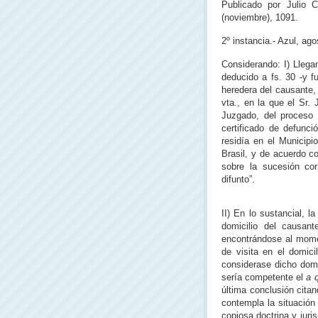
Publicado por Julio 
(noviembre), 1091.
2º instancia.- Azul, ag
Considerando: I) Llega
deducido a fs. 30 -y f
heredera del causante, S
vta., en la que el Sr.
Juzgado, del proceso s
certificado de defunc
residía en el Municip
Brasil, y de acuerdo co
sobre la sucesión cor
difunto”.
II) En lo sustancial, 
domicilio del causant
encontrándose al momen
de visita en el domic
considerase dicho domic
sería competente el
a 
última conclusión citan
contempla la situación
copiosa doctrina y juri