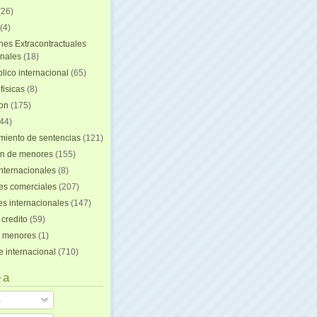
(26)
(4)
nes Extracontractuales
onales
(18)
lico internacional
(65)
fisicas
(8)
ion
(175)
44)
iento de sentencias
(121)
on de menores
(155)
nternacionales
(8)
es comerciales
(207)
s internacionales
(147)
 credito
(59)
e menores
(1)
e internacional
(710)
 a
s