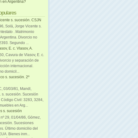
ón en Argentina?
opulares
icente s. sucesión. CSJN
6, Solá, Jorge Vicente s.
ntestato . Matrimonio
Argentina. Divorcio no
 2393. Segundo ...
sov, E. c. Vlasov, A.
0, Cavura de Vlasov, E. c.
divorcio y separación de
icción internacional.
mo domicil...
co s. sucesión. 2º
C, 03/03/81, Mandl,
. s. sucesión. Sucesión
. Código Civil: 3283, 3284,
muebles en Arg...
s s. sucesión
. nº 29, 01/04/86, Gómez,
sucesión. Sucesiones
es. Último domicilio del
EUA. Bienes inm...