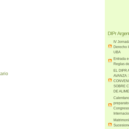
DIPr Argen
IV Jornad
Derecho I
UBA
Entrada e
Reglas de
EL DIPR 
ario
AVANZA:
CONVENI
SOBRE C
DE ALIM
Calentand
preparato
Congreso
Internaci
Matrimoni
Sucesione