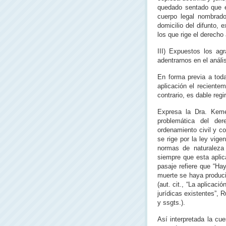
quedado sentado que es
cuerpo legal nombrado
domicilio del difunto,
los que rige el derecho 
III) Expuestos los ag
adentrarnos en el anális
En forma previa a toda
aplicación el reciente
contrario, es dable regi
Expresa la Dra. Keme
problemática del der
ordenamiento civil y c
se rige por la ley vig
normas de naturaleza 
siempre que esta aplic
pasaje refiere que “Hay
muerte se haya produci
(aut. cit., “La aplicaci
jurídicas existentes”, 
y ssgts.).
Así interpretada la cu