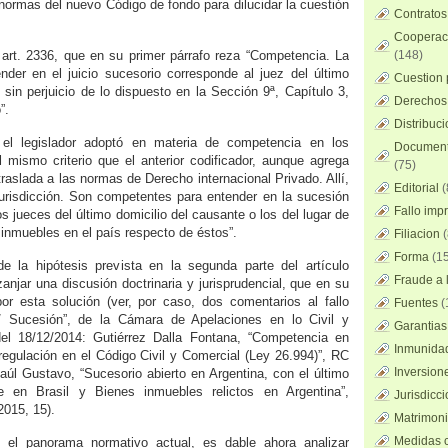
normas del nuevo Código de fondo para dilucidar la cuestión
Contratos
Cooperaci
art. 2336, que en su primer párrafo reza “Competencia. La
(148)
der en el juicio sucesorio corresponde al juez del último
Cuestion 
 sin perjuicio de lo dispuesto en la Sección 9ª, Capítulo 3,
Derechos 
”.
Distribuc
l legislador adoptó en materia de competencia en los
Documento
 mismo criterio que el anterior codificador, aunque agrega
(75)
raslada a las normas de Derecho internacional Privado. Allí,
Editorial
(
Jurisdicción. Son competentes para entender en la sucesión
Fallo imp
s jueces del último domicilio del causante o los del lugar de
 inmuebles en el país respecto de éstos”.
Filiacion
(
Forma
(15
de la hipótesis prevista en la segunda parte del artículo
Fraude a l
zanjar una discusión doctrinaria y jurisprudencial, que en su
or esta solución (ver, por caso, dos comentarios al fallo
Fuentes
(
/ Sucesión”, de la Cámara de Apelaciones en lo Civil y
Garantias
el 18/12/2014: Gutiérrez Dalla Fontana, “Competencia en
Inmunidad
regulación en el Código Civil y Comercial (Ley 26.994)”, RC
Inversion
úl Gustavo, “Sucesorio abierto en Argentina, con el último
e en Brasil y Bienes inmuebles relictos en Argentina”,
Jurisdicci
2015, 15).
Matrimoni
Medidas c
 el panorama normativo actual, es dable ahora analizar