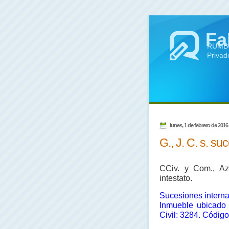
Fa
RUMBO 
Privad
lunes, 1 de febrero de 2016
G., J. C. s. su
CCiv. y Com., Azu
intestato.
Sucesiones internac
Inmueble ubicado e
Civil: 3284. Código