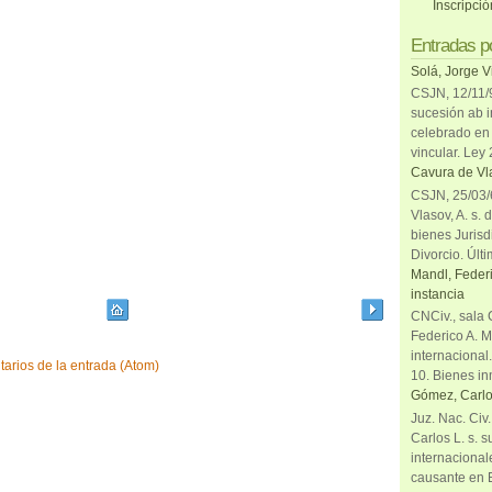
Inscripci
Entradas p
Solá, Jorge V
CSJN, 12/11/9
sucesión ab i
celebrado en 
vincular. Ley
Cavura de Vla
CSJN, 25/03/6
Vlasov, A. s. 
bienes Jurisd
Divorcio. Últi
Mandl, Federi
instancia
CNCiv., sala 
Federico A. M
internacional
arios de la entrada (Atom)
10. Bienes in
Gómez, Carlo
Juz. Nac. Civ
Carlos L. s. 
internacional
causante en 