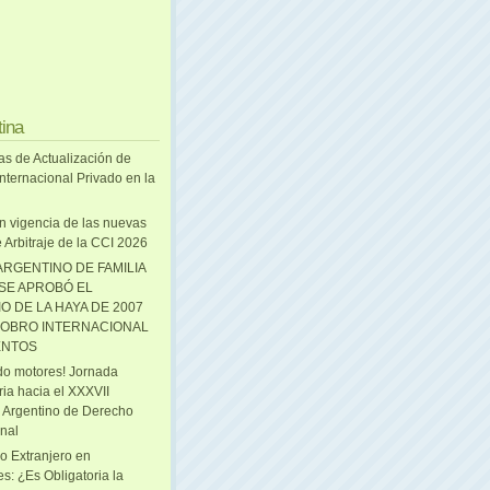
tina
as de Actualización de
nternacional Privado en la
n vigencia de las nuevas
 Arbitraje de la CCI 2026
ARGENTINO DE FAMILIA
 SE APROBÓ EL
O DE LA HAYA DE 2007
OBRO INTERNACIONAL
ENTOS
o motores! Jornada
ria hacia el XXXVII
 Argentino de Derecho
onal
o Extranjero en
s: ¿Es Obligatoria la