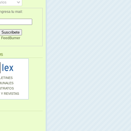
rios
ngresa tu mail:
FeedBurner
es
LETINES
BUNALES
NTRATOS
 Y REVISTAS