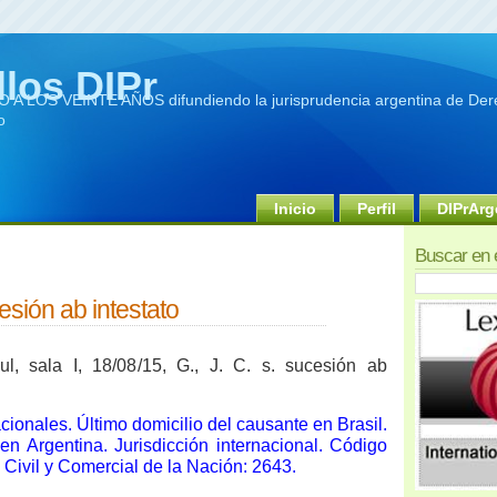
llos DIPr
A LOS VEINTE AÑOS difundiendo la jurisprudencia argentina de Dere
o
Inicio
Perfil
DIPrArg
Buscar en 
cesión ab intestato
l, sala I, 18/08/15, G., J. C. s. sucesión ab
ionales. Último domicilio del causante en Brasil.
n Argentina. Jurisdicción internacional. Código
 Civil y Comercial de la Nación: 2643.