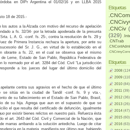
Córdoba en DIPr Argentina el 01/02/16 y en LLBA 2015
Etiquetas
.CNCom
osto 18 de 2015.-
.CNCiv
n los autos a la Alzada con motivo del recurso de apelación
.CNCiv
undado a fs. 32/34- por la letrada apoderada de la presunta
(329)
.Int
rta. L. A. G. -conf. fs. 25-, contra la resolución de fs. 29 y
.CNTrab
 Juez de Primera Instancia rechaza la apertura, por ante su
.CNContAdm
ucesorio del Sr. J. G., en virtud de lo establecido en el
.CNCrimyCorr
ión obrante a fs. 22, en el cual se observa que el mismo
io de Leme, Estado de San Pablo, República Federativa de
Etiquetas
n lo normado por el art. 3284 del Cód. Civil “La jurisdicción
responde a los jueces del lugar del último domicilio del
2008
(124
2009
(110
2010
(84)
la apelante centra sus agravios en el hecho de que el último
2011
(39)
e se sitúa en la ciudad de Tandil -conf. fs. 9 y vta.-,
2012
(36)
to de su fallecimiento en el Estado de San Pablo, Brasil,
ilio de su hija. Agrega que aun en el supuesto de que se
2013
(26)
ilio el que resulta del certificado de defunción, igualmente
2014
(47)
quo
por existir bienes relictos en nuestro país. Refuerza ésta
2015
(60)
do el art. 2643 del Cód. Civil y Comercial de la Nación, que
 de marras arribando a la solución antedicha. Luego de citar
2016
(63)
sprudencia en la materia, manifiesta por último que, habiendo