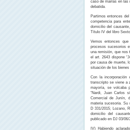
caso de marras en las 
debatida.
Partimos entonces del 
competencia para enten
domicilio del causante,
Título IV del libro Sexto
Vemos entonces que e
procesos sucesorios el
una remisión, que nos t
el art. 2643 dispone “
por causa de muerte, lo
situación de los bienes
Con la incorporación 
transcripto se viene a 
mayoría, se volcaba p
“Nardi, Juan Carlos s
Comercial de Junín, d
materia sucesoria. Su 
D 331/2015; Lozano, Ra
domicilio del causant
publicado en DJ 03/06/
IV) Habiendo aclarado