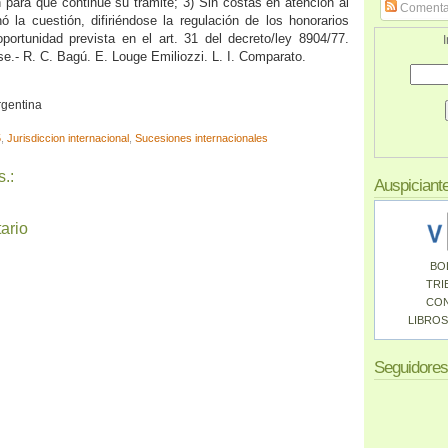
n para que continúe su trámite; 3) Sin costas en atención al
Comenta
 la cuestión, difiriéndose la regulación de los honorarios
oportunidad prevista en el art. 31 del decreto/ley 8904/77.
I
e.- R. C. Bagú. E. Louge Emiliozzi. L. I. Comparato.
rgentina
5
,
Jurisdiccion internacional
,
Sucesiones internacionales
.:
Auspiciant
ario
BO
TRI
CO
LIBROS
Seguidores