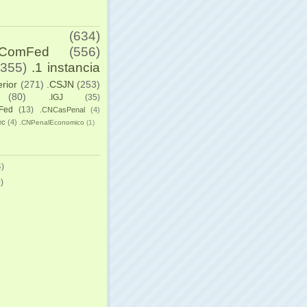
(634)
yComFed
(556)
(355)
.1 instancia
erior
(271)
.CSJN
(253)
(80)
.IGJ
(35)
Fed
(13)
.CNCasPenal
(4)
ec
(4)
.CNPenalEconomico
(1)
)
)