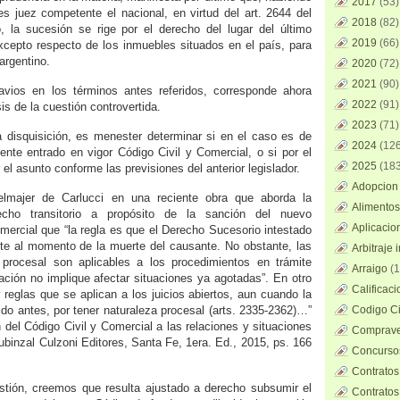
2017
(53)
 juez competente el nacional, en virtud del art. 2644 del
2018
(82)
, la sucesión se rige por el derecho del lugar del último
2019
(66)
 excepto respecto de los inmuebles situados en el país, para
argentino.
2020
(72)
2021
(90)
ravios en los términos antes referidos, corresponde ahora
2022
(91)
is de la cuestión controvertida.
2023
(71)
 disquisición, es menester determinar si en el caso es de
2024
(126
mente entrado en vigor Código Civil y Comercial, o si por el
2025
(183
r el asunto conforme las previsiones del anterior legislador.
Adopcion 
lmajer de Carlucci en una reciente obra que aborda la
Alimentos
echo transitorio a propósito de la sanción del nuevo
Aplicacio
omercial que “la regla es que el Derecho Sucesorio intestado
ente al momento de la muerte del causante. No obstante, las
Arbitraje 
procesal son aplicables a los procedimientos en trámite
Arraigo
(1
ación no implique afectar situaciones ya agotadas”. En otro
Calificac
 reglas que se aplican a los juicios abiertos, aun cuando la
do antes, por tener naturaleza procesal (arts. 2335-2362)…”
Codigo Ci
ón del Código Civil y Comercial a las relaciones y situaciones
Comprave
Rubinzal Culzoni Editores, Santa Fe, 1era. Ed., 2015, ps. 166
Concursos
Contratos
estión, creemos que resulta ajustado a derecho subsumir el
Contratos