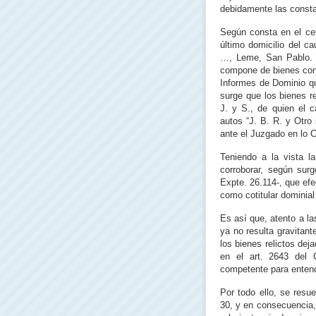
debidamente las consta
Según consta en el cer
último domicilio del c
…, Leme, San Pablo. A
compone de bienes con 
Informes de Dominio qu
surge que los bienes r
J. y S., de quien el c
autos “J. B. R. y Otro
ante el Juzgado en lo C
Teniendo a la vista la
corroborar, según surg
Expte. 26.114-, que ef
como cotitular dominial
Es así que, atento a la
ya no resulta gravitant
los bienes relictos dej
en el art. 2643 del C
competente para entend
Por todo ello, se resu
30, y en consecuencia, 