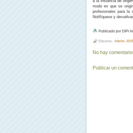
a la instancia de orige
modo en que se originó
profesionales para la 
Notifíquese y devuélvas
Publicado por DIPr A
Etiquetas:
.Interior
,
201
No hay comentarios
Publicar un coment