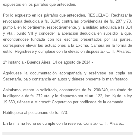
expuestos en los párrafos que anteceden.
Por lo expuesto en los párrafos que anteceden, RESUELVO: Rechazar la
revocatoria deducida a fs. 310/5 contra las providencias de fs. 287 y.73,
punto I, en lo pertinente, respectivamente, y la nulidad articulada a fs.314
y vta., punto VII y conceder la apelación deducida en subsidio la que,
encontrándose fundada con los escritos presentados por las partes,
corresponde elevar las actuaciones a la Excma. Cámara en la forma de
estilo. Regístrese y cúmplase con la elevación dispuesta.- C. H. Álvarez.
1º instancia.- Buenos Aires, 14 de agosto de 2014.-
Agréguese la documentación acompañada y resérvese su copia en
Secretaría, bajo constancia en autos y tiénese presente lo manifestado.
Asimismo, atento lo solicitado, constancias de fs. 236/240, resultado de
la diligencia de fs. 272 vta. y lo dispuesto por el art. 122, inc. b) de la ley
19.550, tiénese a Microsoft Corporation por notificada de la demanda.
Notifíquese al peticionario de fs. 270.
En la misma fecha se cumple con la reserva. Conste.- C. H. Álvarez.