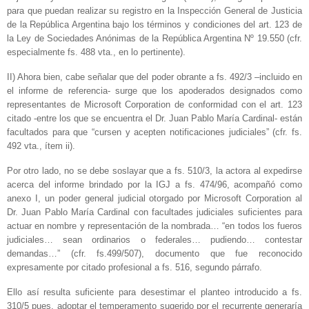
para que puedan realizar su registro en la Inspección General de Justicia
de la República Argentina bajo los términos y condiciones del art. 123 de
la Ley de Sociedades Anónimas de la República Argentina Nº 19.550 (cfr.
especialmente fs. 488 vta., en lo pertinente).
II) Ahora bien, cabe señalar que del poder obrante a fs. 492/3 –incluido en
el informe de referencia- surge que los apoderados designados como
representantes de Microsoft Corporation de conformidad con el art. 123
citado -entre los que se encuentra el Dr. Juan Pablo María Cardinal- están
facultados para que “cursen y acepten notificaciones judiciales” (cfr. fs.
492 vta., ítem ii).
Por otro lado, no se debe soslayar que a fs. 510/3, la actora al expedirse
acerca del informe brindado por la IGJ a fs. 474/96, acompañó como
anexo I, un poder general judicial otorgado por Microsoft Corporation al
Dr. Juan Pablo María Cardinal con facultades judiciales suficientes para
actuar en nombre y representación de la nombrada… “en todos los fueros
judiciales… sean ordinarios o federales… pudiendo… contestar
demandas…” (cfr. fs.499/507), documento que fue reconocido
expresamente por citado profesional a fs. 516, segundo párrafo.
Ello así resulta suficiente para desestimar el planteo introducido a fs.
310/5 pues, adoptar el temperamento sugerido por el recurrente generaría