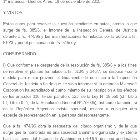
1º instancia.- Buenos Aires, 18 de noviembre de 2015.-
Y VISTOS:
Estos autos para resolver la cuestión pendiente en autos, atento lo que
surge de fs. 385/6, el informe de la Inspección General de Justicia
obrante a fs. 474/96 y las manifestaciones formuladas por la actora a fs.
510/3 y por el peticionario de fs. 515/7 y,
CONSIDERANDO:
I) Que conforme se desprende de la resolución de fs. 385/6 y a los fines
de resolver el planteo formulado a fs. 310/5 y 346/7, se dispuso –como
medida para mejor proveer- el libramiento de un oficio a la Inspección
General de Justicia a fin de que se sirva informar si la empresa Microsoft
Corporation ha acreditado el cumplimiento de su inscripción a los efectos
de los artículos 118, tercer párrafo o 123, de la Ley Nº 19.550 (cfr. Libro
III, Título III 1, de la Resolución General Nº 7/2005), así como también, si
en la República Argentina existe sucursal, asiento o cualquier otra
especie de representación en la persona del representante.
Que a fs. 474/96 obra la respuesta del citado organismo y de la que
surge que la nombrada es una sociedad anónima organizada y existente
bajo las leyes del Estado de Washington (EEUU), designó apoderados