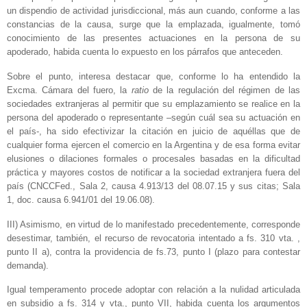
un dispendio de actividad jurisdiccional, más aun cuando, conforme a las
constancias de la causa, surge que la emplazada, igualmente, tomó
conocimiento de las presentes actuaciones en la persona de su
apoderado, habida cuenta lo expuesto en los párrafos que anteceden.
Sobre el punto, interesa destacar que, conforme lo ha entendido la
Excma. Cámara del fuero, la
ratio
de la regulación del régimen de las
sociedades extranjeras al permitir que su emplazamiento se realice en la
persona del apoderado o representante –según cuál sea su actuación en
el país-, ha sido efectivizar la citación en juicio de aquéllas que de
cualquier forma ejercen el comercio en la Argentina y de esa forma evitar
elusiones o dilaciones formales o procesales basadas en la dificultad
práctica y mayores costos de notificar a la sociedad extranjera fuera del
país (CNCCFed., Sala 2, causa 4.913/13 del 08.07.15 y sus citas; Sala
1, doc. causa 6.941/01 del 19.06.08).
III) Asimismo, en virtud de lo manifestado precedentemente, corresponde
desestimar, también, el recurso de revocatoria intentado a fs. 310 vta. ,
punto II a), contra la providencia de fs.73, punto I (plazo para contestar
demanda).
Igual temperamento procede adoptar con relación a la nulidad articulada
en subsidio a fs. 314 y vta., punto VII, habida cuenta los argumentos