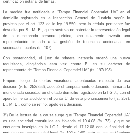
certificación notarial de firmas.
La medida fue notificada a “Tempo Financial Coperatief UA” en el
domicilio registrado en la Inspección General de Justicia según lo
previsto por el art. 123 de la ley 19.550, pero la cédula pertinente fue
devuelta por B., M. E., quien sostuvo no ostentar la representación legal
de la mencionada persona jurídica, sino solamente investir una
representación limitada a la gestión de tenencias accionarias en
sociedades locales (fs. 107).
Con posterioridad, el juez de primera instancia ordenó una nueva
requisitoria, dirigiéndola esta vez contra B. en su carácter de
representante de “Tempo Financial Coperatief UA” (fs. 197/198).
Empero, luego de ciertas vicisitudes acontecidas respecto de esa
decisión (v. fs. 252/253), adecuó el temperamento ordenando intimar a la
mencionada sociedad en el citado domicilio registrado en la I.G.J., con el
apercibimiento aludido en el punto 1° de este pronunciamiento (fs. 257).
B., M. E., como se refirió, apeló esa decisión.
3°) De la lectura de la causa surge que “Tempo Financial Coperatief UA”
es una sociedad constituida en Holanda el 10.4.08 (fs. 73), y que se
encuentra inscripta en la I.G.J. desde el 17.12.08 con la finalidad de
participar en una sociedad local (fs. 102 y 140), esto es, en los términos