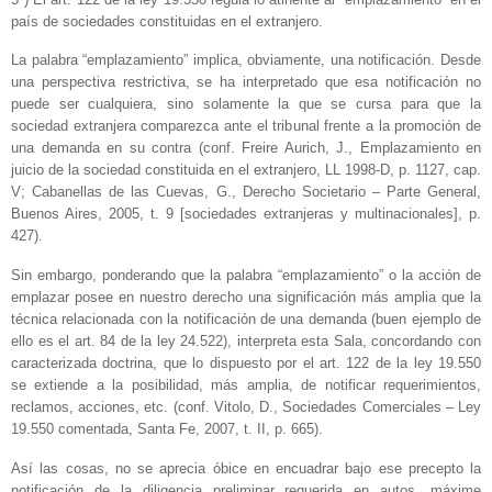
país de sociedades constituidas en el extranjero.
La palabra “emplazamiento” implica, obviamente, una notificación. Desde
una perspectiva restrictiva, se ha interpretado que esa notificación no
puede ser cualquiera, sino solamente la que se cursa para que la
sociedad extranjera comparezca ante el tribunal frente a la promoción de
una demanda en su contra (conf. Freire Aurich, J., Emplazamiento en
juicio de la sociedad constituida en el extranjero, LL 1998-D, p. 1127, cap.
V; Cabanellas de las Cuevas, G., Derecho Societario – Parte General,
Buenos Aires, 2005, t. 9 [sociedades extranjeras y multinacionales], p.
427).
Sin embargo, ponderando que la palabra “emplazamiento” o la acción de
emplazar posee en nuestro derecho una significación más amplia que la
técnica relacionada con la notificación de una demanda (buen ejemplo de
ello es el art. 84 de la ley 24.522), interpreta esta Sala, concordando con
caracterizada doctrina, que lo dispuesto por el art. 122 de la ley 19.550
se extiende a la posibilidad, más amplia, de notificar requerimientos,
reclamos, acciones, etc. (conf. Vitolo, D., Sociedades Comerciales – Ley
19.550 comentada, Santa Fe, 2007, t. II, p. 665).
Así las cosas, no se aprecia óbice en encuadrar bajo ese precepto la
notificación de la diligencia preliminar requerida en autos, máxime