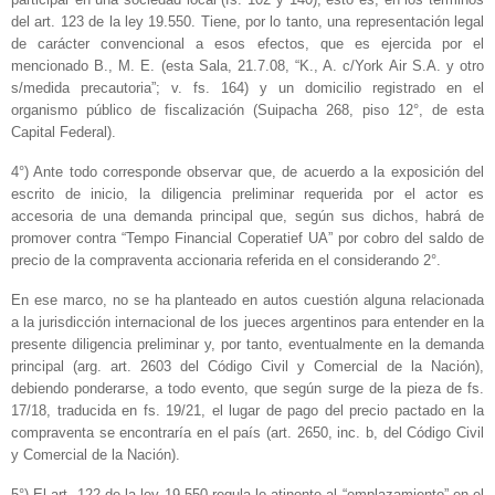
del art. 123 de la ley 19.550. Tiene, por lo tanto, una representación legal
de carácter convencional a esos efectos, que es ejercida por el
mencionado B., M. E. (esta Sala, 21.7.08, “K., A. c/York Air S.A. y otro
s/medida precautoria”; v. fs. 164) y un domicilio registrado en el
organismo público de fiscalización (Suipacha 268, piso 12°, de esta
Capital Federal).
4°) Ante todo corresponde observar que, de acuerdo a la exposición del
escrito de inicio, la diligencia preliminar requerida por el actor es
accesoria de una demanda principal que, según sus dichos, habrá de
promover contra “Tempo Financial Coperatief UA” por cobro del saldo de
precio de la compraventa accionaria referida en el considerando 2°.
En ese marco, no se ha planteado en autos cuestión alguna relacionada
a la jurisdicción internacional de los jueces argentinos para entender en la
presente diligencia preliminar y, por tanto, eventualmente en la demanda
principal (arg. art. 2603 del Código Civil y Comercial de la Nación),
debiendo ponderarse, a todo evento, que según surge de la pieza de fs.
17/18, traducida en fs. 19/21, el lugar de pago del precio pactado en la
compraventa se encontraría en el país (art. 2650, inc. b, del Código Civil
y Comercial de la Nación).
5°) El art. 122 de la ley 19.550 regula lo atinente al “emplazamiento” en el