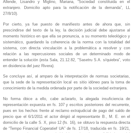
Allende, Lisandro y Miglino, Mariana, “Sociedad constituida en el
extranjero. Domicilio apto para la notificación de la demanda”, LL
27/8/10).
Por cierto, ya fue puesto de manifiesto antes de ahora que, sin
prescindirse del texto de la ley, la decisión judicial debe ajustarse al
momento histórico en que ella se pronuncia, a su momento teleológico y
sistemático, guardando la coherencia de la norma con la totalidad del
sistema, con directa vinculación a la problemática a resolver y con
relación a las repercusiones sociales de un determinado modo de
entender la solución (esta Sala, 21.12.82, "Sasetru S.A. s/quiebra”, voto
en disidencia del juez Rivera).
Se concluye así, al amparo de la interpretación de normas societarias,
que la sede de la representación local es sitio idóneo para la toma de
conocimiento de la medida ordenada por parte de la sociedad extranjera.
No forma óbice a ello, cabe aclararlo, la alegada insuficiencia de
representación expuesta en fs. 107 y escritos posteriores del recurrente,
pues en los hechos frente al reclamo extrajudicial de pago del saldo de
precio que el 6/1/2011 el actor dirigió al representante B., M. E. en el
domicilio de la calle S. X, piso 12 (fs. 16), se obtuvo la respuesta directa
de “Tempo Financial Coperatief UA” de fs. 17/18, traducida en fs. 19/21,