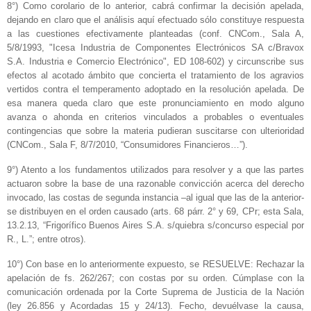
8°) Como corolario de lo anterior, cabrá confirmar la decisión apelada,
dejando en claro que el análisis aquí efectuado sólo constituye respuesta
a las cuestiones efectivamente planteadas (conf. CNCom., Sala A,
5/8/1993, "Icesa Industria de Componentes Electrónicos SA c/Bravox
S.A. Industria e Comercio Electrónico", ED 108-602) y circunscribe sus
efectos al acotado ámbito que concierta el tratamiento de los agravios
vertidos contra el temperamento adoptado en la resolución apelada. De
esa manera queda claro que este pronunciamiento en modo alguno
avanza o ahonda en criterios vinculados a probables o eventuales
contingencias que sobre la materia pudieran suscitarse con ulterioridad
(CNCom., Sala F, 8/7/2010, “Consumidores Financieros…”).
9°) Atento a los fundamentos utilizados para resolver y a que las partes
actuaron sobre la base de una razonable convicción acerca del derecho
invocado, las costas de segunda instancia –al igual que las de la anterior-
se distribuyen en el orden causado (arts. 68 párr. 2° y 69, CPr; esta Sala,
13.2.13, “Frigorífico Buenos Aires S.A. s/quiebra s/concurso especial por
R., L.”; entre otros).
10°) Con base en lo anteriormente expuesto, se RESUELVE: Rechazar la
apelación de fs. 262/267; con costas por su orden. Cúmplase con la
comunicación ordenada por la Corte Suprema de Justicia de la Nación
(ley 26.856 y Acordadas 15 y 24/13). Fecho, devuélvase la causa,