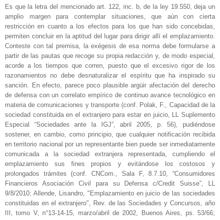
Es que la letra del mencionado art. 122, inc. b, de la ley 19.550, deja un
amplio margen para contemplar situaciones, que aún con cierta
restricción en cuanto a los efectos para los que han sido concebidas,
permiten concluir en la aptitud del lugar para dirigir allí el emplazamiento.
Conteste con tal premisa, la exégesis de esa norma debe formularse a
partir de las pautas que recoge su propia redacción y, de modo especial,
acorde a los tiempos que corren, puesto que el excesivo rigor de los
razonamientos no debe desnaturalizar el espíritu que ha inspirado su
sanción. En efecto, parece poco plausible argüir afectación del derecho
de defensa con un correlato empírico de continuo avance tecnológico en
materia de comunicaciones y transporte (conf. Polak, F., Capacidad de la
sociedad constituida en el extranjero para estar en juicio, LL Suplemento
Especial “Sociedades ante la IGJ”, abril 2005, p. 56), pudiéndose
sostener, en cambio, como principio, que cualquier notificación recibida
en territorio nacional por un representante bien puede ser inmediatamente
comunicada a la sociedad extranjera representada, cumpliendo el
emplazamiento sus fines propios y evitándose los costosos y
prolongados trámites (conf. CNCom., Sala F, 8.7.10, “Consumidores
Financieros Asociación Civil para su Defensa c/Credit Suisse”, LL
9/8/2010; Allende, Lisandro, "Emplazamiento en juicio de las sociedades
constituidas en el extranjero", Rev. de las Sociedades y Concursos, año
III, tomo V, n°13-14-15, marzo/abril de 2002, Buenos Aires, ps. 53/66;