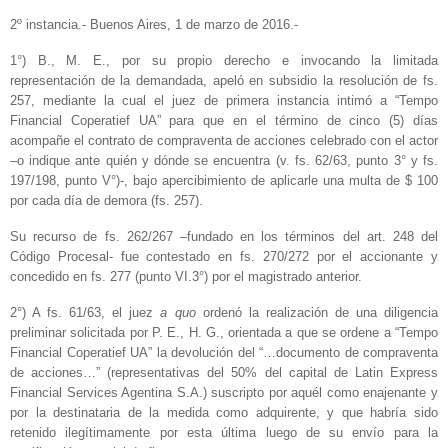
2º instancia.- Buenos Aires, 1 de marzo de 2016.-
1°) B., M. E., por su propio derecho e invocando la limitada
representación de la demandada, apeló en subsidio la resolución de fs.
257, mediante la cual el juez de primera instancia intimó a “Tempo
Financial Coperatief UA” para que en el término de cinco (5) días
acompañe el contrato de compraventa de acciones celebrado con el actor
–o indique ante quién y dónde se encuentra (v. fs. 62/63, punto 3° y fs.
197/198, punto V°)-, bajo apercibimiento de aplicarle una multa de $ 100
por cada día de demora (fs. 257).
Su recurso de fs. 262/267 –fundado en los términos del art. 248 del
Código Procesal- fue contestado en fs. 270/272 por el accionante y
concedido en fs. 277 (punto VI.3°) por el magistrado anterior.
2°) A fs. 61/63, el juez
a quo
ordenó la realización de una diligencia
preliminar solicitada por P. E., H. G., orientada a que se ordene a “Tempo
Financial Coperatief UA” la devolución del “…documento de compraventa
de acciones…” (representativas del 50% del capital de Latin Express
Financial Services Agentina S.A.) suscripto por aquél como enajenante y
por la destinataria de la medida como adquirente, y que habría sido
retenido ilegítimamente por esta última luego de su envío para la