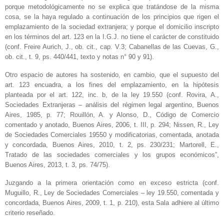
porque metodológicamente no se explica que tratándose de la misma
cosa, se la haya regulado a continuación de los principios que rigen el
emplazamiento de la sociedad extranjera; y porque el domicilio inscripto
en los términos del art. 123 en la I.G.J. no tiene el carácter de constituido
(conf. Freire Aurich, J., ob. cit., cap. V.3; Cabanellas de las Cuevas, G.,
ob. cit., t. 9, ps. 440/441, texto y notas n° 90 y 91).
Otro espacio de autores ha sostenido, en cambio, que el supuesto del
art. 123 encuadra, a los fines del emplazamiento, en la hipótesis
planteada por el art. 122, inc. b, de la ley 19.550 (conf. Rovira, A.,
Sociedades Extranjeras – análisis del régimen legal argentino, Buenos
Aires, 1985, p. 77; Rouillón, A. y Alonso, D., Código de Comercio
comentado y anotado, Buenos Aires, 2006, t. III, p. 294; Nissen, R., Ley
de Sociedades Comerciales 19550 y modificatorias, comentada, anotada
y concordada, Buenos Aires, 2010, t. 2, ps. 230/231; Martorell, E.,
Tratado de las sociedades comerciales y los grupos económicos”,
Buenos Aires, 2013, t. 3, ps. 74/75).
Juzgando a la primera orientación como en exceso estricta (conf.
Muguillo, R., Ley de Sociedades Comerciales – ley 19.550, comentada y
concordada, Buenos Aires, 2009, t. 1, p. 210), esta Sala adhiere al último
criterio reseñado.