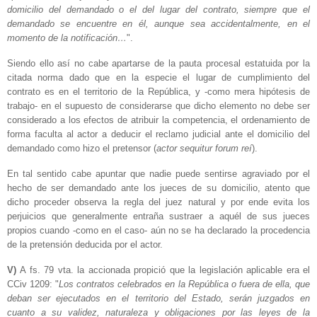
domicilio del demandado o el del lugar del contrato, siempre que el
demandado se encuentre en él, aunque sea accidentalmente, en el
momento de la notificación…
".
Siendo ello así no cabe apartarse de la pauta procesal estatuida por la
citada norma dado que en la especie el lugar de cumplimiento del
contrato es en el territorio de la República, y -como mera hipótesis de
trabajo- en el supuesto de considerarse que dicho elemento no debe ser
considerado a los efectos de atribuir la competencia, el ordenamiento de
forma faculta al actor a deducir el reclamo judicial ante el domicilio del
demandado como hizo el pretensor (
actor sequitur forum reí
).
En tal sentido cabe apuntar que nadie puede sentirse agraviado por el
hecho de ser demandado ante los jueces de su domicilio, atento que
dicho proceder observa la regla del juez natural y por ende evita los
perjuicios que generalmente entraña sustraer a aquél de sus jueces
propios cuando -como en el caso- aún no se ha declarado la procedencia
de la pretensión deducida por el actor.
V)
A fs. 79 vta. la accionada propició que la legislación aplicable era el
CCiv 1209: "
Los contratos celebrados en la República o fuera de ella, que
deban ser ejecutados en el territorio del Estado, serán juzgados en
cuanto a su validez, naturaleza y obligaciones por las leyes de la