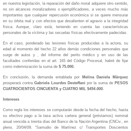
en nuestra legislación, la reparación del daño moral adquiere otro sentido,
no sin alcances moralizadores o ejemplificadores, a veces mucho más
importantes que cualquier repercusión económica si se quiere mensurar
en su órbita real y con efectos que desalienten el agravio a la integridad
física. Aunque, claro está, teniendo en cuenta las características
personales de la víctima y las secuelas físicas efectivamente padecidas.
En el caso, ponderado las lesiones físicas producidas a la actora, su
edad al momento del hecho 22 años demás condiciones personales que
surge de autos y , del informe del perito médico y en uso de las
facultades conferidas en el art. 165 del Código Procesal, habré de fijar
como indemnización la suma de
$ 75.000.
En conclusión, la demanda entablada por
Melina Daniela Márquez
prosperará contra
Gabriela Lourdes Desteffani
por la suma de
PESOS
CUATROCIENTOS CINCUENTA y CUATRO MIL $
454.000.
Intereses
Como regla los intereses se computarán desde la fecha del hecho, hasta
su efectivo pago a la tasa activa cartera general (préstamos) nominal
anual vencida a treinta días del Banco de la Nación Argentina (CNCiv., en
pleno, 20/04/09, “Samudio de Martínez c/ Transportes Doscientos