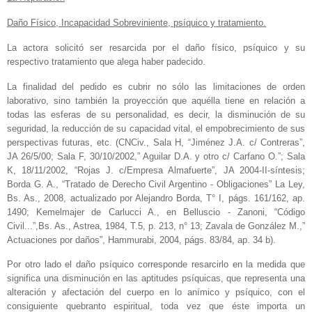
Daño Físico, Incapacidad Sobreviniente, psíquico y tratamiento.
La actora solicitó ser resarcida por el daño físico, psíquico y su
respectivo tratamiento que alega haber padecido.
La finalidad del pedido es cubrir no sólo las limitaciones de orden
laborativo, sino también la proyección que aquélla tiene en relación a
todas las esferas de su personalidad, es decir, la disminución de su
seguridad, la reducción de su capacidad vital, el empobrecimiento de sus
perspectivas futuras, etc. (CNCiv., Sala H, “Jiménez J.A. c/ Contreras”,
JA 26/5/00; Sala F, 30/10/2002,” Aguilar D.A. y otro c/ Carfano O.”; Sala
K, 18/11/2002, “Rojas J. c/Empresa Almafuerte”, JA 2004-II-síntesis;
Borda G. A., “Tratado de Derecho Civil Argentino - Obligaciones” La Ley,
Bs. As., 2008, actualizado por Alejandro Borda, T° I, págs. 161/162, ap.
1490; Kemelmajer de Carlucci A., en Belluscio - Zanoni, “Código
Civil...”,Bs. As., Astrea, 1984, T.5, p. 213, n° 13; Zavala de González M.,”
Actuaciones por daños”, Hammurabi, 2004, págs. 83/84, ap. 34 b).
Por otro lado el daño psíquico corresponde resarcirlo en la medida que
significa una disminución en las aptitudes psíquicas, que representa una
alteración y afectación del cuerpo en lo anímico y psíquico, con el
consiguiente quebranto espiritual, toda vez que éste importa un