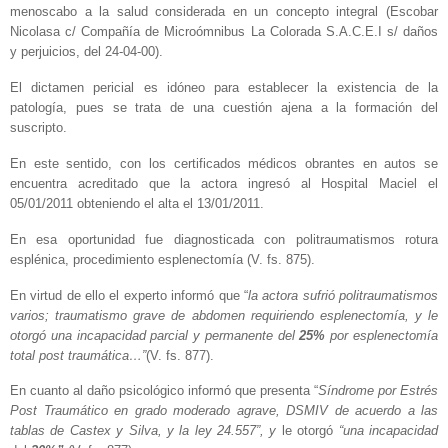
menoscabo a la salud considerada en un concepto integral (Escobar
Nicolasa c/ Compañía de Microómnibus La Colorada S.A.C.E.I s/ daños
y perjuicios, del 24-04-00).
El dictamen pericial es idóneo para establecer la existencia de la
patología, pues se trata de una cuestión ajena a la formación del
suscripto.
En este sentido, con los certificados médicos obrantes en autos se
encuentra acreditado que la actora ingresó al Hospital Maciel el
05/01/2011 obteniendo el alta el 13/01/2011.
En esa oportunidad fue diagnosticada con politraumatismos rotura
esplénica, procedimiento esplenectomía (V. fs. 875).
En virtud de ello el experto informó que “
la actora sufrió politraumatismos
varios; traumatismo grave de abdomen requiriendo esplenectomía, y le
otorgó una incapacidad parcial y permanente del
25%
por esplenectomía
total post traumática…”
(V. fs. 877).
En cuanto al daño psicológico informó que presenta “
Síndrome por Estrés
Post Traumático en grado moderado agrave, DSMIV de acuerdo a las
tablas de Castex y Silva, y la ley 24.557”, y
le otorgó
“una incapacidad