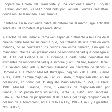
Cooperativa Obrera del Transporte y una camioneta marca Chrysler
Caravan dominio BRJ-417 conducido por Gabriela Lourdes Desteffani,
donde resultó lesionada la reclamante.
Planteada así la contienda habré de determinar el marco legal aplicable
sobre el cual someteré el presente litigio.
A efectos de encuadrar el tema –en especial lo atinente a la carga de la
prueba- debe tenerse en cuenta que, por tratarse de una colisión entre
rodados, no se neutralizan los riesgos que éstos generan, sino que se
mantienen intactas las presunciones de responsabilidad que consagra el
art. 1113 del Código Civil, e incumbe a cada parte demostrar los
eximentes de responsabilidad que invoque (Conf. Pizarro, Ramón Daniel,
“Causalidad adecuada y factores extraños” en “Derecho de daños” –
Homenaje al Profesor Mosset Iturraspe-, páginas 278 a 280, Buenos
Aires, 1989; Kemmelmajer de Carlucci, Aída, “Responsabilidad en las
colisiones”, en honor del Dr. Augusto Mario Morello, p. 224, La Plata,
1981; Mosset Iturraspe, Jorge, “Eximentes de responsabilidad por
daños”, T. IV, página 82 y siguientes, Santa Fe, 1982; Trigo Represas,
Félix A., “Aceptación jurisprudencial de la tesis del riesgo recíproco en la
colisión de automotores”, nota a fallo La Ley, 1986-D, 479 y siguientes.
Nro. 2688-b).