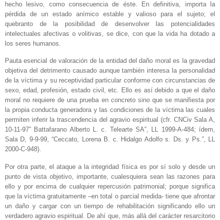
hecho lesivo, como consecuencia de éste. En definitiva, importa la
pérdida de un estado anímico estable y valioso para el sujeto; el
quebranto de la posibilidad de desenvolver las potencialidades
intelectuales afectivas o volitivas, se dice, con que la vida ha dotado a
los seres humanos.
Pauta esencial de valoración de la entidad del daño moral es la gravedad
objetiva del detrimento causado aunque también interesa la personalidad
de la víctima y su receptividad particular conforme con circunstancias de
sexo, edad, profesión, estado civil, etc. Ello es así debido a que el daño
moral no requiere de una prueba en concreto sino que se manifiesta por
la propia conducta generadora y las condiciones de la víctima las cuales
permiten inferir la trascendencia del agravio espiritual (cfr. CNCiv Sala A,
10-11-97” Battafarano Alberto L. c. Telearte SA”, LL 1999-A-484; ídem,
Sala D, 9-9-99, “Ceccato, Lorena B. c. Hidalgo Adolfo s. Ds. y Ps.”, LL
2000-C-948).
Por otra parte, el ataque a la integridad física es por sí solo y desde un
punto de vista objetivo, importante, cualesquiera sean las razones para
ello y por encima de cualquier repercusión patrimonial; porque significa
que la víctima gratuitamente –en total o parcial medida- tiene que afrontar
un daño y cargar con un tiempo de rehabilitación significando ello un
verdadero agravio espiritual. De ahí que, más allá del carácter resarcitorio