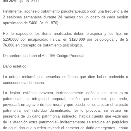
del
20%”.
(V. fs. 877).
Finalmente, aconsejó tratamiento psicoterapéutico con una frecuencia de
2 sesiones semanales durante 24 meses con un costo de cada sesión
aproximado de $400. (V. fs. 876).
Por lo expuesto, los ítems analizados deben prosperar y los fijo, en
$150.000
por incapacidad física, en
$120.000
por psicológica y de
$
76.800
en concepto de tratamiento psicológico.
De conformidad con el Art. 165 Código Procesal.
Daño estético
La actora reclamó por secuelas estéticas que dice haber padecido a
consecuencia del hecho.
La lesión estética provoca intrínsecamente daño a un bien extra
patrimonial: la integridad corporal, lesión que siempre, por ende,
provocará un agravio de tipo moral y que puede, o no, afectar el aspecto
patrimonial del individuo damnificado. Si lo provoca, se estará en
presencia de un daño patrimonial indirecto, habida cuenta que –además
de la afección extra patrimonial- indirectamente se traduce en perjuicios
de aquel tipo que pueden revestir el carácter de daño emergentes –como