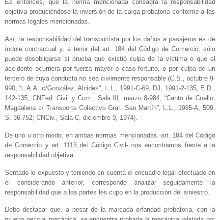
Es entonces, que la norma mencionada consagra la responsabilidad
objetiva produciéndose la inversión de la carga probatoria conforme a las
normas legales mencionadas.
Así, la responsabilidad del transportista por los daños a pasajeros es de
índole contractual y, a tenor del art. 184 del Código de Comercio, sólo
puede desobligarse si prueba que existió culpa de la víctima o que el
accidente ocurriera por fuerza mayor o caso fortuito, o por culpa de un
tercero de cuya conducta no sea civilmente responsable (C.S., octubre 9-
990, “L.A.A. c/González, Alcides”, L.L., 1991-C-69, DJ, 1991-2-135, E.D.,
142-135; CNFed. Civil y Com., Sala III, marzo 8-984, “Canto de Coello,
Magdalena c/ Transporte Colectivo Gral. San Martín”, L.L., 1985-A, 509,
S. 36.752; CNCiv., Sala C, diciembre 9, 1974).
De uno u otro modo, en ambas normas mencionadas -art. 184 del Código
de Comercio y art. 1113 del Código Civil- nos encontramos frente a la
responsabilidad objetiva.
Sentado lo expuesto y teniendo en cuenta el encuadre legal efectuado en
el considerando anterior, corresponde analizar seguidamente la
responsabilidad que a las partes les cupo en la producción del siniestro.
Debo destacar que, a pesar de la marcada orfandad probatoria, con la
prueba pericial mecánica, se encuentra probada la mecánica relatada por