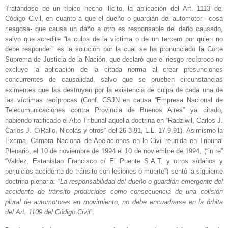
Tratándose de un típico hecho ilícito, la aplicación del Art. 1113 del
Código Civil, en cuanto a que el dueño o guardián del automotor –cosa
riesgosa- que causa un daño a otro es responsable del daño causado,
salvo que acredite “la culpa de la víctima o de un tercero por quien no
debe responder” es la solución por la cual se ha pronunciado la Corte
Suprema de Justicia de la Nación, que declaró que el riesgo recíproco no
excluye la aplicación de la citada norma al crear presunciones
concurrentes de causalidad, salvo que se prueben circunstancias
eximentes que las destruyan por la existencia de culpa de cada una de
las víctimas recíprocas (Conf. CSJN en causa “Empresa Nacional de
Telecomunicaciones contra Provincia de Buenos Aires” ya citado,
habiendo ratificado el Alto Tribunal aquella doctrina en “Radziwil, Carlos J.
Carlos J. C/Rallo, Nicolás y otros” del 26-3-91, L.L. 17-9-91). Asimismo la
Excma. Cámara Nacional de Apelaciones en lo Civil reunida en Tribunal
Plenario, el 10 de noviembre de 1994 el 10 de noviembre de 1994, (“in re”
“Valdez, Estanislao Francisco c/ El Puente S.A.T. y otros s/daños y
perjuicios accidente de tránsito con lesiones o muerte”) sentó la siguiente
doctrina plenaria: “
La responsabilidad del dueño o guardián emergente del
accidente de tránsito producidos como consecuencia de una colisión
plural de automotores en movimiento, no debe encuadrarse en la órbita
del Art. 1109 del Código Civil
”.