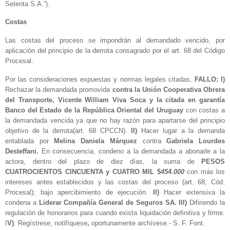
Setenta S.A.”).
Costas
Las costas del proceso se impondrán al demandado vencido, por
aplicación del principio de la derrota consagrado por el art. 68 del Código
Procesal.
Por las consideraciones expuestas y normas legales citadas,
FALLO: I)
Rechazar la demandada promovida
contra la Unión Cooperativa Obrera
del Transporte, Vicente William Viva Soca y la citada en garantía
Banco del Estado de la República Oriental del Uruguay
con costas a
la demandada vencida ya que no hay razón para apartarse del principio
objetivo de la derrota(art. 68 CPCCN).
II)
Hacer lugar a la demanda
entablada por
Melina Daniela Márquez
contra
Gabriela Lourdes
Desteffani.
En consecuencia, condeno a la demandada a abonarle a la
actora, dentro del plazo de diez días, la suma de
PESOS
CUATROCIENTOS CINCUENTA y CUATRO MIL $
454.000
con más los
intereses antes establecidos y las costas del proceso (art. 68, Cód.
Procesal); bajo apercibimiento de ejecución.
II)
Hacer extensiva la
condena a
Liderar Compañía General de Seguros SA. III)
Difiriendo la
regulación de honorarios para cuando exista liquidación definitiva y firme.
I
V)
. Regístrese, notifíquese
,
oportunamente archívese.- S. F. Font.