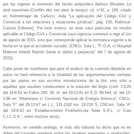
por ley vigente al momento del hecho antijurídico dañoso (Roubier,
Le
droit transitoire (Conflits des lois dans le temps)
, cit. n°42, p. 189, citado
en Kelmelmajer de Carlucci, Aida “La aplicación del Código Civil y
Comercial a las relaciones y situaciones jurídicas”, pág. 100, Rubinzal-
Culzoni Editores). Por este motivo, en este caso particular no resulta
aplicable el Código Civil y Comercial cuya vigencia comenzó a regir el 1ro
de agosto de 2015, sino que corresponde aplicar la normativa vigente a la
fecha en la que el accidente sucedió. (CNCiv. Sala L, “P.,O.H, c/ Hospital
Materno Infantil Ramón Sarda s/ daños y perjuicios” del 7 de agosto de
2015).
Cabe poner de manifiesto que para el análisis de la cuestión debatida en
autos no haré referencia a la totalidad de las argumentaciones vertidas
por las partes en sus escritos introductorios de la litis sino sólo a
aquéllas que resulten conducentes a la solución del litigio (conf. CSJN
del 16-6-61 en Fallos 250: 36; íd. del 29-12-81 en E.D. 99-544; íd. del 13-
1-86 en “Altamirano c/ Comisión Nacional de Energía Atómica”; CNCiv.
Sala “F” del 28-12-67 en L.L. 131-1192 nro. 18.218 S; CNCom. Sala “A”
del 19-6-02 en “Establecimiento Frutihortícola Sede S.R.L. c/ Coto
C.I.C.S.A.”, entre muchos otros).
Asimismo, en sentido análogo, el más alto tribunal ha dicho que no es
deber del juzgador ponderar todas las pruebas agregadas y producidas,