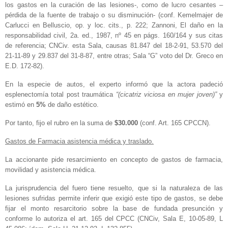
los gastos en la curación de las lesiones-, como de lucro cesantes –
pérdida de la fuente de trabajo o su disminución- (conf. Kemelmajer de
Carlucci en Belluscio, op. y loc. cits., p. 222; Zannoni, El daño en la
responsabilidad civil, 2a. ed., 1987, nº 45 en págs. 160/164 y sus citas
de referencia; CNCiv. esta Sala, causas 81.847 del 18-2-91, 53.570 del
21-11-89 y 29.837 del 31-8-87, entre otras; Sala “G” voto del Dr. Greco en
E.D. 172-82).
En la especie de autos, el experto informó que la actora padeció
esplenectomía total post traumática
“(cicatriz viciosa en mujer joven)”
y
estimó en
5%
de daño estético.
Por tanto, fijo el rubro en la suma de
$30.000
(conf. Art. 165 CPCCN).
Gastos de Farmacia asistencia médica y traslado.
La accionante pide resarcimiento en concepto de gastos de farmacia,
movilidad y asistencia médica.
La jurisprudencia del fuero tiene resuelto, que si la naturaleza de las
lesiones sufridas permite inferir que exigió este tipo de gastos, se debe
fijar el monto resarcitorio sobre la base de fundada presunción y
conforme lo autoriza el art. 165 del CPCC (CNCiv, Sala E, 10-05-89, L