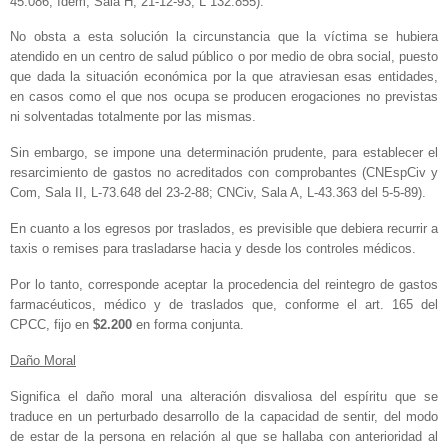
45.086; ídem, Sala H, 21-12-93, L 132.855).
No obsta a esta solución la circunstancia que la víctima se hubiera
atendido en un centro de salud público o por medio de obra social, puesto
que dada la situación económica por la que atraviesan esas entidades,
en casos como el que nos ocupa se producen erogaciones no previstas
ni solventadas totalmente por las mismas.
Sin embargo, se impone una determinación prudente, para establecer el
resarcimiento de gastos no acreditados con comprobantes (CNEspCiv y
Com, Sala II, L-73.648 del 23-2-88; CNCiv, Sala A, L-43.363 del 5-5-89).
En cuanto a los egresos por traslados, es previsible que debiera recurrir a
taxis o remises para trasladarse hacia y desde los controles médicos.
Por lo tanto, corresponde aceptar la procedencia del reintegro de gastos
farmacéuticos, médico y de traslados que, conforme el art. 165 del
CPCC, fijo en
$2.200
en forma conjunta.
Daño Moral
Significa el daño moral una alteración disvaliosa del espíritu que se
traduce en un perturbado desarrollo de la capacidad de sentir, del modo
de estar de la persona en relación al que se hallaba con anterioridad al