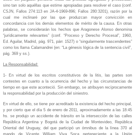
sino tan solo aquéllas que estime apropiadas para resolver el caso (conf.
CSJN, Fallos 274:113 en JA-4-1969-896; Fallos 280:3201), razón por la
cual me inclinaré por las que produzcan mayor convicción en
concordancia con los demás elementos de mérito de la causa. En otras
palabras, se considerarán los hechos que Aragonese Alonso denomina
“jurídicamente relevantes” (conf. “Proceso y Derecho Procesal”, 1960,
Ed. Aguilar, Madrid, pág. 971, párr. 1527) o “singularmente trascendentes”
como los llama Calamandrei (en: “La génesis lógica de la sentencia civil”,
pág. 369 y ss.).
La Responsabilidad:
1- En virtud de los escritos constitutivos de la litis, las partes son
contestes en cuanto a la ocurrencia del hecho y las circunstancias de
tiempo en que este aconteció. Sin embargo, se atribuyen recíprocamente
la responsabilidad por la producción del siniestro.
En virtud de ello, se tiene por acreditado la existencia del hecho principal,
y por cierto que el día 5 de enero de 2011, aproximadamente a las 18:45
hs. se produjo un accidente de tránsito en la intersección de las calles
República Argentina y Bogotá de la Ciudad de Montevideo, República
Oriental del Uruguay, del que participó un ómnibus de la línea 370 al
mando de Vicente William Viva Soca perteneciente a la Unión