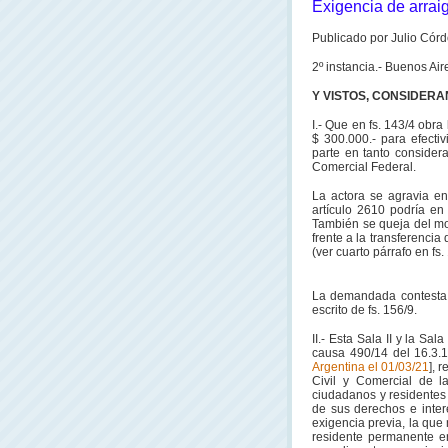
Exigencia de arraig
Publicado por Julio Córd
2º instancia.- Buenos Ai
Y VISTOS, CONSIDER
I.- Que en fs. 143/4 obra
$ 300.000.- para efecti
parte en tanto considera
Comercial Federal.
La actora se agravia en
artículo 2610 podría en
También se queja del mo
frente a la transferenci
(ver cuarto párrafo en fs. 
La demandada contesta e
escrito de fs. 156/9.
II.- Esta Sala II y la Sa
causa 490/14 del 16.3.1
Argentina el 01/03/21
], 
Civil y Comercial de l
ciudadanos y residentes 
de sus derechos e intere
exigencia previa, la que
residente permanente e