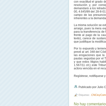
con exactitud el grado d
resolución y, por cons
demandará a los letrados
00, 4.645/99 del 28-8-01,
campo de las presuncion
inherentes a la demanda 
La misma solución se ext
arraigo, pues la mera ex
para la transferencia de
frente al pago de la ca
texto), carece de susta
que justifique la modific
Por lo expuesto y tenie
prevé al art. 348 del Có
las erogaciones que la 
pautas seguidas por el T
y que estos litigios habi
1.567/11 cit.); este Tribu
actora vencida en el recu
Regístrese, notifíquese y
Publicado por Julio
Etiquetas:
.CNCivyCom
No hay comentarios