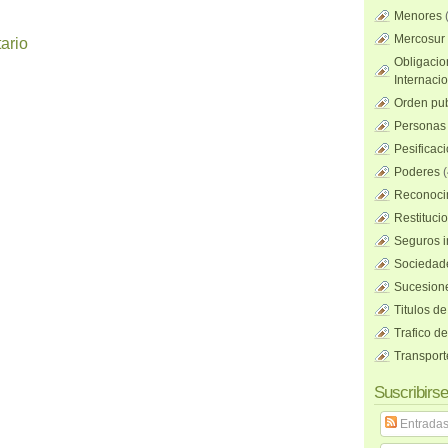
Menores
Mercosur
ario
Obligacio
Internaci
Orden pub
Personas 
Pesificac
Poderes
(
Reconocim
Restituci
Seguros i
Sociedad
Sucesione
Titulos de
Trafico d
Transport
Suscribirse
Entrada