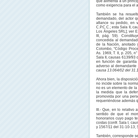
que alimenta a un princip
como exigencia para el ac
También se ha resuelt
demandado, del actor qu
afiance su pedido, en v
C.P.C.C.; esta Sala II, c
Los Ángeles SRL]; ver E.
III, pág. 59). Constit
concedida al demandado 
de la Nación, anotado y
Colombo, “Código Proces
As. 1969, T. II, p. 205, n
Sala II, causas 6139/93 
en función de garantía
adverso al demandante 
causa 13.064/02 del 31.1
Ahora bien, la disposici
no incide sobre la norma
no es un elemento de la 
la medida que la defe
promovida por una perso
requeriéndose además q
III.- Que, en lo relativ
sentido de que el mont
honorarios cuyo pago te
costas (confr. Sala I, ca
y 1567/11 del 31-10-13; S
También, corresponde señ