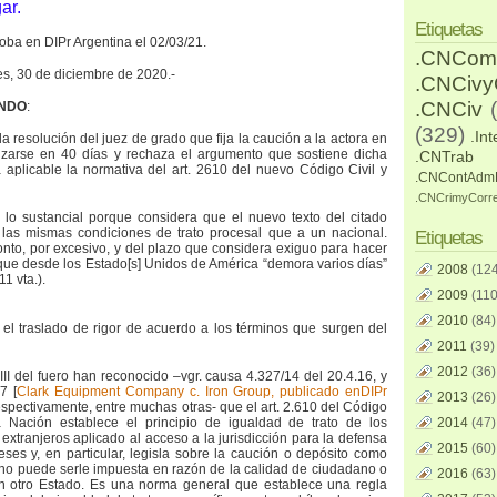
ar.
Etiquetas
oba en DIPr Argentina el 02/03/21.
.CNCom
res, 30 de diciembre de 2020.-
.CNCiv
.CNCiv
ANDO
:
(329)
.Int
 la resolución del juez de grado que fija la caución a la actora en
vizarse en 40 días y rechaza el argumento que sostiene dicha
.CNTrab
 aplicable la normativa del art. 2610 del nuevo Código Civil y
.CNContAdm
.CNCrimyCorr
 lo sustancial porque considera que el nuevo texto del citado
 las mismas condiciones de trato procesal que a un nacional.
Etiquetas
nto, por excesivo, y del plazo que considera exiguo para hacer
a que desde los Estado[s] Unidos de América “demora varios días”
2008
(124
11 vta.).
2009
(110
2010
(84)
l traslado de rigor de acuerdo a los términos que surgen del
2011
(39)
2012
(36)
la III del fuero han reconocido –vgr. causa 4.327/14 del 20.4.16, y
7 [
Clark Equipment Company c. Iron Group, publicado enDIPr
2013
(26)
respectivamente, entre muchas otras- que el art. 2.610 del Código
a Nación establece el principio de igualdad de trato de los
2014
(47)
extranjeros aplicado al acceso a la jurisdicción para la defensa
2015
(60)
ses y, en particular, legisla sobre la caución o depósito como
 no puede serle impuesta en razón de la calidad de ciudadano o
2016
(63)
n otro Estado. Es una norma general que establece una regla