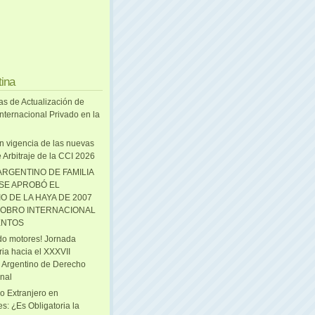
tina
as de Actualización de
nternacional Privado en la
n vigencia de las nuevas
 Arbitraje de la CCI 2026
ARGENTINO DE FAMILIA
 SE APROBÓ EL
O DE LA HAYA DE 2007
OBRO INTERNACIONAL
ENTOS
o motores! Jornada
ria hacia el XXXVII
 Argentino de Derecho
onal
o Extranjero en
s: ¿Es Obligatoria la