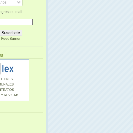
rios
ngresa tu mail:
FeedBurner
es
LETINES
BUNALES
NTRATOS
 Y REVISTAS