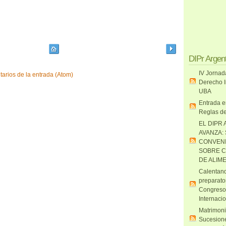
DIPr Argen
IV Jornad
arios de la entrada (Atom)
Derecho I
UBA
Entrada e
Reglas de
EL DIPR 
AVANZA:
CONVENI
SOBRE C
DE ALIM
Calentand
preparato
Congreso
Internaci
Matrimoni
Sucesione