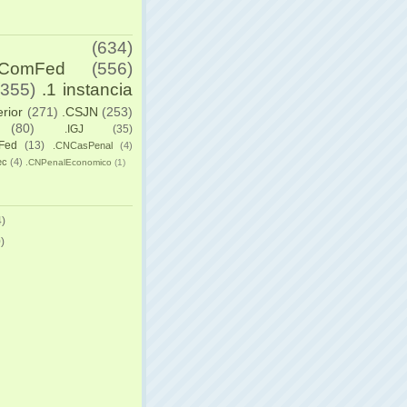
(634)
yComFed
(556)
(355)
.1 instancia
erior
(271)
.CSJN
(253)
(80)
.IGJ
(35)
Fed
(13)
.CNCasPenal
(4)
ec
(4)
.CNPenalEconomico
(1)
)
)