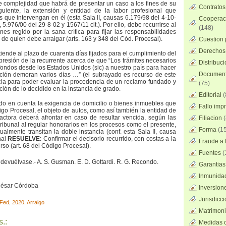
e complejidad que habrá de presentar un caso a los fines de su
Contratos
iguiente, la extensión y entidad de la labor profesional que
 que intervengan en él (esta Sala II, causas 6.179/98 del 4-10-
Cooperaci
 5.976/00 del 29-8-02 y 1567/11 cit.). Por ello, debe recurrirse al
(148)
es regido por la sana crítica para fijar las responsabilidades
de quien debe arraigar (arts. 163 y 348 del Cód. Procesal).
Cuestion 
Derechos 
iende al plazo de cuarenta días fijados para el cumplimiento del
presión de la recurrente acerca de que “Los trámites necesarios
Distribuc
 fondos desde los Estados Unidos (sic) a nuestro país para hacer
Documento
ución demoran varios días …” (el subrayado es recurso de este
ncia para poder evaluar la procedencia de un reclamo fundado y
(75)
ación de lo decidido en la instancia de grado.
Editorial
(
ndo en cuenta la exigencia de domicilio o bienes inmuebles que
Fallo imp
digo Procesal, el objeto de autos, como así también la entidad de
actora deberá afrontar en caso de resultar vencida, según las
Filiacion
(
ribunal al regular honorarios en los procesos como el presente,
Forma
(15
tualmente transitan la doble instancia (conf. esta Sala II, causa
nal
RESUELVE
: Confirmar el decisorio recurrido, con costas a la
Fraude a l
rso (art. 68 del Código Procesal).
Fuentes
(
 devuélvase.- A. S. Gusman. E. D. Gottardi. R. G. Recondo.
Garantias
Inmunidad
 César Córdoba
Inversion
Jurisdicci
Fed
,
2020
,
Arraigo
Matrimoni
.:
Medidas c