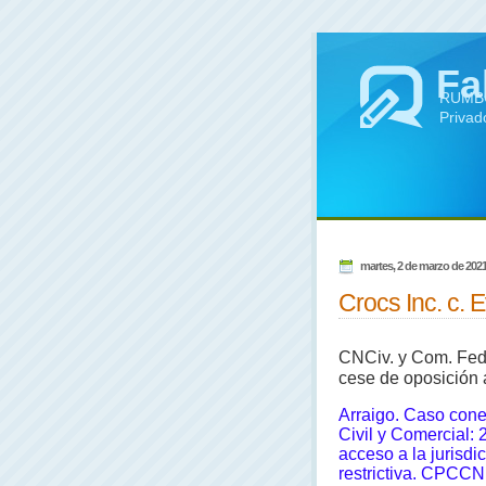
Fa
RUMBO 
Privad
martes, 2 de marzo de 202
Crocs Inc. c. E
CNCiv. y Com. Fed.,
cese de oposición a
Arraigo. Caso con
Civil y Comercial: 
acceso a la jurisdi
restrictiva. CPCCN: