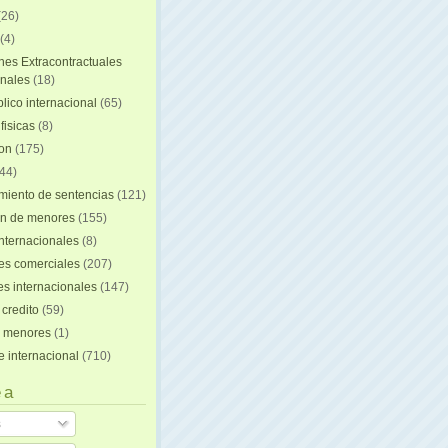
(26)
(4)
nes Extracontractuales
onales
(18)
lico internacional
(65)
fisicas
(8)
ion
(175)
44)
iento de sentencias
(121)
on de menores
(155)
nternacionales
(8)
es comerciales
(207)
s internacionales
(147)
 credito
(59)
e menores
(1)
e internacional
(710)
 a
s