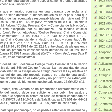
2017
(53)
io, el de igualdad de trato, y específicamente prohíbe al arraigo
ceso a la jurisdicción.
2018
(82)
o que el arraigo consiste en una garantía que reclama el
2019
(66)
e no tiene domicilio ni bienes inmuebles en el país, para que
2020
(72)
irtud de las eventuales responsabilidades del juicio (art. 348
ausa 26.889/94 del 14.9.95 [NBA Properties Inc. c. Cía. Exhibidora
2021
(90)
 M. Falcon, “Código Procesal Civil y Comercial de la Nación”, t.
uye esta excepción, por su naturaleza, una medida cautelar
2022
(91)
(confr. Fenochietto-Arazi, “Código Procesal Civil y Comercial
2023
(71)
 comentado”, Bs. As. 1993, t. 2, p. 240, n° 2 y nota 4; C. J.
al Civil y Comercial de la Nación, anotado y comentado”, Bs.
2024
(126
° IV y T. III, p. 267, n° 5; CNCiv., Sala D, L.L. 1982-C, p. 376; esta
del 19.8.94 y 8695/94 del 22.12.94, entre otras), desde que entra
2025
(183
 por las probables consecuencias derivadas de un resultado
Adopcion 
(causa 8695/94 antes citada)
(CNCiv. y Com. Fed., esta Sala II,
0.06, entre muchas otras)
.
Alimentos
Aplicacio
ón del art. 2610 del nuevo Código Civil y Comercial de la Nación
tiva del art. 348 del Código Procesal. La nacionalidad del actor
Arbitraje 
viabilidad de la excepción de arraigo prevista la Ley Adjetiva en
nsa del demandado procede cuando se trata de una acción
Arraigo
(1
na domiciliada en el extranjero y no por razón de extranjería,
Calificac
ue no denuncie bienes en nuestro país
(causa 13.064/02, cit.).
Codigo Ci
o al monto, esta Cámara se ha pronunciado reiteradamente en el
o del arraigo debe ser suficiente para cubrir los gastos y
Comprave
ndría que soportar la actora en caso de resultar condenada en
Concursos
usa 3.256/03 del 12-10-04; esta Sala II, causa 8.739/01 del 4-9-02
ala III, causa 13.860/04 del 13-9-05, entre muchas otras).
Contratos
Contratos
alar que por principio, no es posible establecer de antemano y