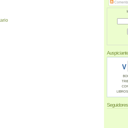
Comenta
I
ario
Auspiciant
BO
TRI
CO
LIBROS
Seguidores