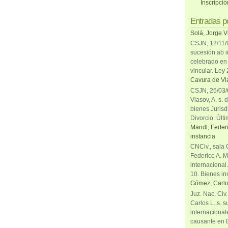
Inscripci
Entradas p
Solá, Jorge V
CSJN, 12/11/9
sucesión ab i
celebrado en 
vincular. Ley
Cavura de Vla
CSJN, 25/03/6
Vlasov, A. s. 
bienes Jurisd
Divorcio. Últi
Mandl, Federi
instancia
CNCiv., sala 
Federico A. M
internacional
10. Bienes in
Gómez, Carlo
Juz. Nac. Civ
Carlos L. s. 
internacional
causante en 