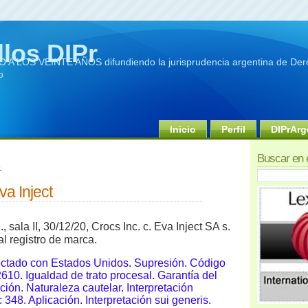
llos DIPr
A LOS VEINTE AÑOS difundiendo la jurisprudencia argentina de Dere
o
Inicio
Perfil
DIPrArg
Buscar en 
1
va Inject
 sala II, 30/12/20, Crocs Inc. c. Eva Inject SA s.
l registro de marca.
ectado con Estados Unidos. Supresión. Código
2610. Igualdad de trato procesal. Garantía del
cción. Naturaleza cautelar. Interpretación
 348. Aplicación. Interpretación sui generis.