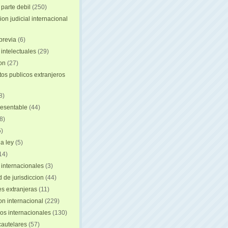
 parte debil
(250)
on judicial internacional
previa
(6)
intelectuales
(29)
ion
(27)
s publicos extranjeros
8)
resentable
(44)
8)
)
a ley
(5)
14)
 internacionales
(3)
 de jurisdiccion
(44)
es extranjeras
(11)
on internacional
(229)
os internacionales
(130)
autelares
(57)