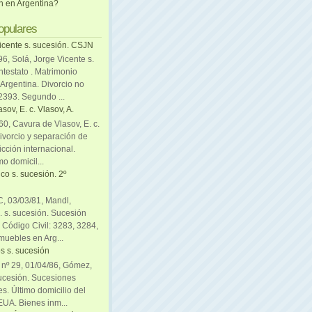
ón en Argentina?
opulares
icente s. sucesión. CSJN
6, Solá, Jorge Vicente s.
ntestato . Matrimonio
Argentina. Divorcio no
 2393. Segundo ...
sov, E. c. Vlasov, A.
0, Cavura de Vlasov, E. c.
divorcio y separación de
icción internacional.
mo domicil...
co s. sucesión. 2º
C, 03/03/81, Mandl,
. s. sucesión. Sucesión
. Código Civil: 3283, 3284,
muebles en Arg...
s s. sucesión
. nº 29, 01/04/86, Gómez,
sucesión. Sucesiones
es. Último domicilio del
EUA. Bienes inm...