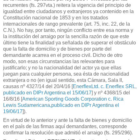
recurrentes (fs. 297vta.) reitera la vigencia del principio de
igualdad entre ciudadanos y extranjeros ya contenido en la
Constitución nacional de 1853 y en los tratados
internacionales de rango prevalente (art. 75, inc. 22, de la
C.N.). No hay, por tanto, ningún conflicto entre esa norma y
la institución del arraigo por la sencilla razón de que este
último tiene la finalidad ya señalada de superar el obstáculo
que la falta de domicilio y de bienes por parte del
demandante acarrea en el proceso civil. Dicho de otro
modo, son esas circunstancias las relevantes para
justificarlo; y no la nacionalidad del actor ya que ellas
juegan para cualquier persona, sea ésta de nacionalidad
extranjera o no (en igual sentido, esta Cámara, Sala II,
causas nº 4327/14 del 20/4/16 [
EnerflexLtd. c. Enerflex SRL,
publicado en DIPr Argentina el 15/06/17
] y nº 4368/15 del
16/8/16 [
American Sporting Goods Corporation c. Rica
Lewis Sudamericana,publicado en DIPr Argentina el
19/06/17
]).
En virtud de lo anterior y ante la falta de bienes y domicilio
en el país de las firmas aquí demandantes, corresponde
confirmar la resolución que admitió el arraigo (fs. 295/296).