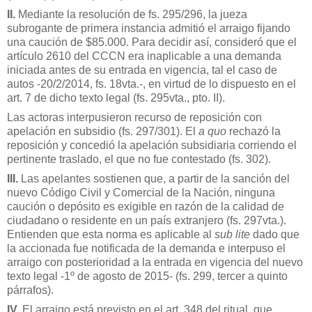
II.
Mediante la resolución de fs. 295/296, la jueza
subrogante de primera instancia admitió el arraigo fijando
una caución de $85.000. Para decidir así, consideró que el
artículo 2610 del CCCN era inaplicable a una demanda
iniciada antes de su entrada en vigencia, tal el caso de
autos -20/2/2014, fs. 18vta.-, en virtud de lo dispuesto en el
art. 7 de dicho texto legal (fs. 295vta., pto. II).
Las actoras interpusieron recurso de reposición con
apelación en subsidio (fs. 297/301). El
a quo
rechazó la
reposición y concedió la apelación subsidiaria corriendo el
pertinente traslado, el que no fue contestado (fs. 302).
III.
Las apelantes sostienen que, a partir de la sanción del
nuevo Código Civil y Comercial de la Nación, ninguna
caución o depósito es exigible en razón de la calidad de
ciudadano o residente en un país extranjero (fs. 297vta.).
Entienden que esta norma es aplicable al
sub lite
dado que
la accionada fue notificada de la demanda e interpuso el
arraigo con posterioridad a la entrada en vigencia del nuevo
texto legal -1º de agosto de 2015- (fs. 299, tercer a quinto
párrafos).
IV.
El arraigo está previsto en el art. 348 del ritual, que