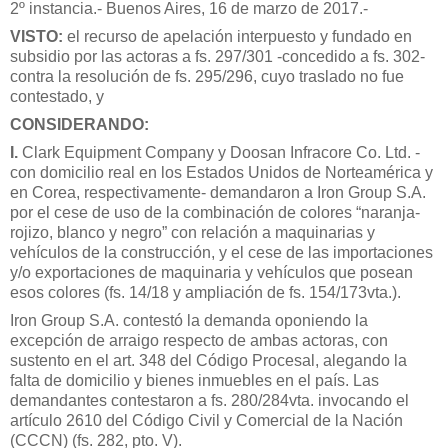
2º instancia.- Buenos Aires, 16 de marzo de 2017.-
VISTO:
el recurso de apelación interpuesto y fundado en
subsidio por las actoras a fs. 297/301 -concedido a fs. 302-
contra la resolución de fs. 295/296, cuyo traslado no fue
contestado, y
CONSIDERANDO:
I.
Clark Equipment Company y Doosan Infracore Co. Ltd. -
con domicilio real en los Estados Unidos de Norteamérica y
en Corea, respectivamente- demandaron a Iron Group S.A.
por el cese de uso de la combinación de colores “naranja-
rojizo, blanco y negro” con relación a maquinarias y
vehículos de la construcción, y el cese de las importaciones
y/o exportaciones de maquinaria y vehículos que posean
esos colores (fs. 14/18 y ampliación de fs. 154/173vta.).
Iron Group S.A. contestó la demanda oponiendo la
excepción de arraigo respecto de ambas actoras, con
sustento en el art. 348 del Código Procesal, alegando la
falta de domicilio y bienes inmuebles en el país. Las
demandantes contestaron a fs. 280/284vta. invocando el
artículo 2610 del Código Civil y Comercial de la Nación
(CCCN) (fs. 282, pto. V).