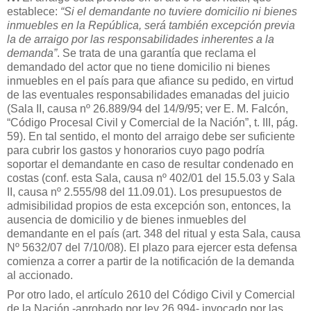
establece:
“Si el demandante no tuviere domicilio ni bienes
inmuebles en la República, será también excepción previa
la de arraigo por las responsabilidades inherentes a la
demanda”
. Se trata de una garantía que reclama el
demandado del actor que no tiene domicilio ni bienes
inmuebles en el país para que afiance su pedido, en virtud
de las eventuales responsabilidades emanadas del juicio
(Sala II, causa nº 26.889/94 del 14/9/95; ver E. M. Falcón,
“Código Procesal Civil y Comercial de la Nación”, t. III, pág.
59). En tal sentido, el monto del arraigo debe ser suficiente
para cubrir los gastos y honorarios cuyo pago podría
soportar el demandante en caso de resultar condenado en
costas (conf. esta Sala, causa nº 402/01 del 15.5.03 y Sala
II, causa nº 2.555/98 del 11.09.01). Los presupuestos de
admisibilidad propios de esta excepción son, entonces, la
ausencia de domicilio y de bienes inmuebles del
demandante en el país (art. 348 del ritual y esta Sala, causa
Nº 5632/07 del 7/10/08). El plazo para ejercer esta defensa
comienza a correr a partir de la notificación de la demanda
al accionado.
Por otro lado, el artículo 2610 del Código Civil y Comercial
de la Nación -aprobado por ley 26.994- invocado por las