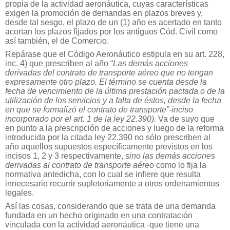
propia de la actividad aeronáutica, cuyas características
exigen la promoción de demandas en plazos breves y,
desde tal sesgo, el plazo de un (1) año es acertado en tanto
acortan los plazos fijados por los antiguos Cód. Civil como
así también, el de Comercio.
Repárase que el Código Aeronáutico estipula en su art. 228,
inc. 4) que prescriben al año “
Las demás acciones
derivadas del contrato de transporte aéreo que no tengan
expresamente otro plazo. El término se cuenta desde la
fecha de vencimiento de la última prestación pactada o de la
utilización de los servicios y a falta de éstos, desde la fecha
en que se formalizó el contrato de transporte”-inciso
incorporado por el art. 1 de la ley 22.390).
Va de suyo que
en punto a la prescripción de acciones y luego de la reforma
introducida por la citada ley 22.390 no sólo prescriben al
año aquellos supuestos específicamente previstos en los
incisos 1, 2 y 3 respectivamente,
sino las demás acciones
derivadas al contrato de transporte aéreo
como lo fija la
normativa antedicha, con lo cual se infiere que resulta
innecesario recurrir supletoriamente a otros ordenamientos
legales.
Así las cosas, considerando que se trata de una demanda
fundada en un hecho originado en una contratación
vinculada con la actividad aeronáutica -que tiene una