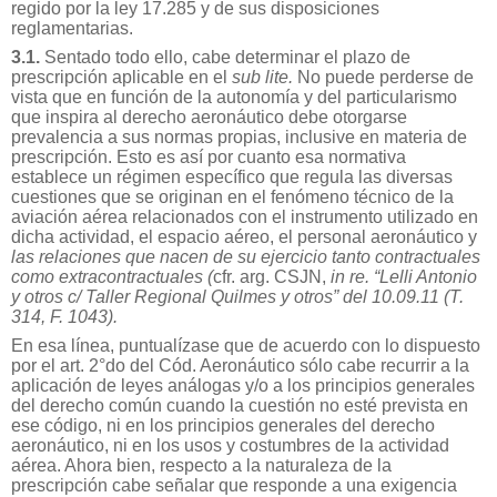
regido por la ley 17.285 y de sus disposiciones
reglamentarias.
3.1.
Sentado todo ello, cabe determinar el plazo de
prescripción aplicable en el
sub lite.
No puede perderse de
vista que en función de la autonomía y del particularismo
que inspira al derecho aeronáutico debe otorgarse
prevalencia a sus normas propias, inclusive en materia de
prescripción. Esto es así por cuanto esa normativa
establece un régimen específico que regula las diversas
cuestiones que se originan en el fenómeno técnico de la
aviación aérea relacionados con el instrumento utilizado en
dicha actividad, el espacio aéreo, el personal aeronáutico y
las relaciones que nacen de su ejercicio tanto contractuales
como extracontractuales (
cfr. arg.
CSJN,
in re.
“Lelli Antonio
y otros c/ Taller Regional Quilmes y otros” del 10.09.11 (T.
314, F. 1043).
En esa línea, puntualízase que de acuerdo con lo dispuesto
por el art. 2°do del Cód. Aeronáutico sólo cabe recurrir a la
aplicación de leyes análogas y/o a los principios generales
del derecho común cuando la cuestión no esté prevista en
ese código, ni en los principios generales del derecho
aeronáutico, ni en los usos y costumbres de la actividad
aérea. Ahora bien, respecto a la naturaleza de la
prescripción cabe señalar que responde a una exigencia