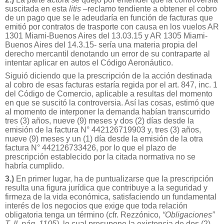
suscitada en esta
litis
–reclamo tendiente a obtener el cobro
de un pago que se le adeudaría en función de facturas que
emitió por contratos de trasporte con causa en los vuelos AR
1301 Miami-Buenos Aires del 13.03.15 y AR 1305 Miami-
Buenos Aires del 14.3.15- sería una materia propia del
derecho mercantil denotando un error de su contraparte al
intentar aplicar en autos el Código Aeronáutico.
Siguió diciendo que la prescripción de la acción destinada
al cobro de esas facturas estaría regida por el art. 847, inc. 1
del Código de Comercio, aplicable a resultas del momento
en que se suscitó la controversia. Así las cosas, estimó que
al momento de interponer la demanda habían transcurrido
tres (3) años, nueve (9) meses y dos (2) días desde la
emisión de la factura N° 442126719903 y, tres (3) años,
nueve (9) meses y un (1) día desde la emisión de la otra
factura N° 442126733426, por lo que el plazo de
prescripción establecido por la citada normativa no se
habría cumplido.
3.)
En primer lugar, ha de puntualizarse que la prescripción
resulta una figura jurídica que contribuye a la seguridad y
firmeza de la vida económica, satisfaciendo un fundamental
interés de los negocios que exige que toda relación
obligatoria tenga un término (cfr. Rezzónico,
“Obligaciones”
T. II, pág. 1105),
lo cual presupone la existencia de dos (2)