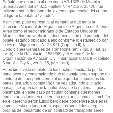
Señaló que en punto al otro vuelo AR 1305 de Miami a
Buenos Aires del 14.3.15 –billete N° 442126733426- fue
utilizado por la demandada, extremo que resulta del cupón
al figurar la palabra “volado”.
Asimismo, puso de resalto al demandar que tanto la
Dirección Nacional de Migraciones de Argentina en Buenos
Aires como el sector migratorio de Estados Unidos en
Miami, debieron verificar la documentación del portador del
billete, estando obligado a ello conforme lo establecido por
la ley de Migraciones N° 25.871 (Capítulo II), las
Condiciones Generales de Transporte (art. 7 inc. a), art. 17
inc. b) de la Resolución 1532/98) y el Anexo 9 de la
Organización de Aviación Civil Internacional (ACI) –capítulo
3 inc. A a G y K-, ver fs. 35, párr. 1ero).
Pues bien, visto el relato de los hechos efectuado por la
parte actora y contemplando que el pasaje aéreo supone un
contrato de transporte aéreo al que quedan sometidas las
partes (usuario y compañía) una vez adquirido el citado
pasaje, se aprecia que la naturaleza de la materia litigiosa
plasmada, en este caso particular, contiene cuestiones
enmarcadas tanto en el derecho mercantil como así también
en el derecho aeronáutico pero debe ponderarse que en la
especie está en juego aquí aspectos sometidos a reglas
propias del desarrollo de un contrato de transporte aéreo