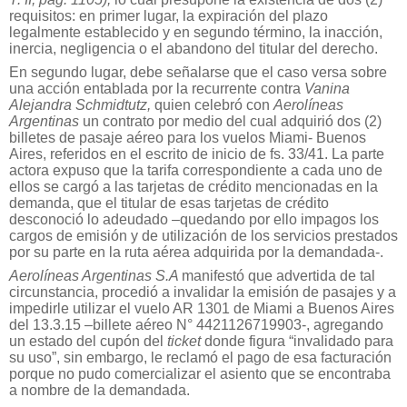
requisitos: en primer lugar, la expiración del plazo
legalmente establecido y en segundo término, la inacción,
inercia, negligencia o el abandono del titular del derecho.
En segundo lugar, debe señalarse que el caso versa sobre
una acción entablada por la recurrente contra
Vanina
Alejandra Schmidtutz,
quien celebró con
Aerolíneas
Argentinas
un contrato por medio del cual adquirió dos (2)
billetes de pasaje aéreo para los vuelos Miami- Buenos
Aires, referidos en el escrito de inicio de fs. 33/41. La parte
actora expuso que la tarifa correspondiente a cada uno de
ellos se cargó a las tarjetas de crédito mencionadas en la
demanda, que el titular de esas tarjetas de crédito
desconoció lo adeudado –quedando por ello impagos los
cargos de emisión y de utilización de los servicios prestados
por su parte en la ruta aérea adquirida por la demandada-.
Aerolíneas Argentinas S.A
manifestó que advertida de tal
circunstancia, procedió a invalidar la emisión de pasajes y a
impedirle utilizar el vuelo AR 1301 de Miami a Buenos Aires
del 13.3.15 –billete aéreo N° 4421126719903-, agregando
un estado del cupón del
ticket
donde figura “invalidado para
su uso”, sin embargo, le reclamó el pago de esa facturación
porque no pudo comercializar el asiento que se encontraba
a nombre de la demandada.