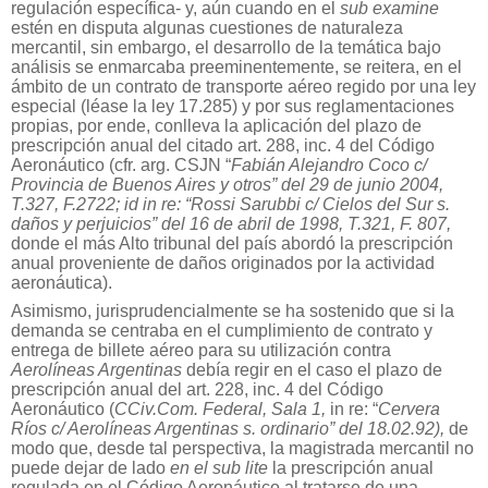
regulación específica- y, aún cuando en el
sub examine
estén en disputa algunas cuestiones de naturaleza
mercantil, sin embargo, el desarrollo de la temática bajo
análisis se enmarcaba preeminentemente, se reitera, en el
ámbito de un contrato de transporte aéreo regido por una ley
especial (léase la ley 17.285) y por sus reglamentaciones
propias, por ende, conlleva la aplicación del plazo de
prescripción anual del citado art. 288, inc. 4 del Código
Aeronáutico (cfr. arg. CSJN “
Fabián Alejandro Coco c/
Provincia de Buenos Aires y otros” del 29 de junio 2004,
T.327, F.2722; id in re: “Rossi Sarubbi c/ Cielos del Sur s.
daños y perjuicios” del 16 de abril de 1998, T.321, F. 807,
donde el más Alto tribunal del país abordó la prescripción
anual proveniente de daños originados por la actividad
aeronáutica).
Asimismo, jurisprudencialmente se ha sostenido que si la
demanda se centraba en el cumplimiento de contrato y
entrega de billete aéreo para su utilización contra
Aerolíneas Argentinas
debía regir en el caso el plazo de
prescripción anual del art. 228, inc. 4 del Código
Aeronáutico (
CCiv.Com. Federal, Sala 1,
in re: “
Cervera
Ríos c/ Aerolíneas Argentinas s. ordinario” del 18.02.92),
de
modo que, desde tal perspectiva, la magistrada mercantil no
puede dejar de lado
en el sub lite
la prescripción anual
regulada en el Código Aeronáutico al tratarse de una