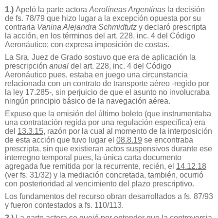
1.)
Apeló la parte actora
Aerolíneas Argentinas
la decisión
de fs. 78/79 que hizo lugar a la excepción opuesta por su
contraria
Vanina Alejandra Schmidtutz
y declaró prescripta
la acción, en los términos del art. 228, inc. 4 del Código
Aeronáutico; con expresa imposición de costas.
La Sra. Juez de Grado sostuvo que era de aplicación la
prescripción
anual
del art. 228, inc. 4 del Código
Aeronáutico pues, estaba en juego una circunstancia
relacionada con un contrato de transporte aéreo -regido por
la ley 17.285-, sin perjuicio de que el asunto no involucraba
ningún principio básico de la navegación aérea.
Expuso que la emisión del último boleto (que instrumentaba
una contratación regida por una regulación específica) era
del
13.3.15
, razón por la cual al momento de la interposición
de esta acción que tuvo lugar el
08.8.19
se encontraba
prescripta, sin que existieran actos suspensivos durante ese
interregno temporal pues, la única carta documento
agregada fue remitida por la recurrente, recién, el
14.12.18
(ver fs. 31/32) y la mediación concretada, también, ocurrió
con posterioridad al vencimiento del plazo prescriptivo.
Los fundamentos del recurso obran desarrollados a fs. 87/93
y fueron contestados a fs. 110/113.
2.)
La parte actora se quejó por entender que la controversia