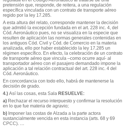
pretensión que, responde, de reitera, a una regulación
específica vinculada con un contrato de transporte aéreo
regido por la ley 17.285.
A esta altura del relato, corresponde mantener la decisión
que admitió la excepción fundada en el art. 228 inc. 4, del
Cód. Aeronáutico pues, no se visualiza en la especie que
resulten de aplicación las normas generales contenidas en
los antiguos Cód. Civil y Cód. de Comercio en la materia
analizada, ello por haber establecido la ley 17.285 un
régimen específico. En efecto, la celebración de un contrato
de transporte aéreo que vincula –como ocurre aquí- al
transportador aéreo con el pasajero demandado impone la
aplicación a tal relación contractual del art. 228 inc. 4 del
Cód. Aeronáutico.
En concordancia con todo ello, habrá de mantenerse la
decisión de grado.
4.)
Así las cosas, esta Sala
RESUELVE:
a)
Rechazar el recurso interpuesto y confirmar la resolución
en lo que fue materia de agravio;
b)
Imponer las costas de Alzada a la parte actora
sustancialmente vencida en esta instancia (arts. 68 y 69
CPCC). …