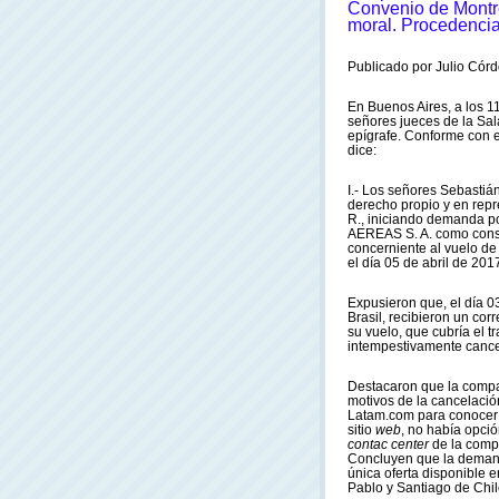
Convenio de Montr
moral. Procedencia
Publicado por Julio Córd
En Buenos Aires, a los 1
señores jueces de la Sala
epígrafe. Conforme con e
dice:
I.- Los señores Sebast
derecho propio y en repre
R., iniciando demanda p
AEREAS S. A. como conse
concerniente al vuelo de
el día 05 de abril de 20
Expusieron que, el día 0
Brasil, recibieron un co
su vuelo, que cubría el t
intempestivamente canc
Destacaron que la compañ
motivos de la cancelación
Latam.com para conocer l
sitio
web
, no había opció
contac center
de la compa
Concluyen que la demand
única oferta disponible 
Pablo y Santiago de Chile