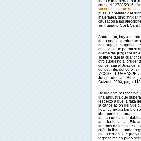
mera contrariedad por la 
causa N° 2788/2016
«Bo
s/incumplimiento de cont
pues la finalidad del ru
materiales, sino mitigar
causados a las afeccione
ser humano (conf. Sala I
Ahora bien, hay acuerdo e
dado que las perturbacio
embargo, la magnitud de 
objetivos que permiten d
dilema del juzgador ante 
sostiene que la cuantifi
otro supuesto al prudente
convenzan al Juez de la e
del espíritu; del dolor, 
MOSSET ITURRASPE y Mi
Jurisprudencia - Bibliogr
Culzoni, 2003, págs. 113/
Desde esta perspectiva, 
una angustia que supera 
respecto a que la falta 
la cancelación del vuelo,
hotel como así también e
libremente del propio tie
una conducta imputable a
anterior instancia. Ello 
además de las molestias 
cuándo iban a poder regr
plena certeza de que ya 
regreso recién pudo real