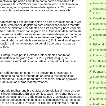
a motivó la apelación articulada por la parte accionante a fs.
Contratos
ravios a fs. 225/229vta., los que merecieron la réplica de la
 su parte, la compañía demandada apeló a fs. 206, pero su
Cooperaci
admisible, conforme surge de la resolución obrante a fs.
(148)
Cuestion 
nantes traen a estudio y decisión de esta Alzada tienen que ver
Derechos 
 dispuesta por el Magistrado para compensar el daño material.
ranscribe distintos precedentes de esta Cámara y hace especial
Distribuc
imen indemnizatorio consagrado en el Convenio de Montreal de
licita que se readecuen los montos en razón de que, al momento
Documento
a indemnización fue solicitada en Derechos Especiales de Giro
(75)
mento del dictado de la sentencia y b) En lo relativo al agravio
evación del monto reconocido por el
a quo
pues no guarda
Editorial
(
sufrido.
Fallo imp
 interpuestos por los letrados intervinientes contra los
Filiacion
(
a instancia de grado (conf. fs. 206 y 218) los que, de
Forma
(15
es, serán examinados por la Sala en conjunto al finalizar el
Fraude a l
Fuentes
(
cabe señalar que en autos no se encuentra cuestionada la
en tanto no ha sido materia de agravio la responsabilidad
Garantias
 demandada. Lo único pendiente de resolver son los agravios
 cuantía de los rubros indemnizatorios.
Inmunidad
Inversion
esponde realizar una breve aclaración relativa al modo en que
Jurisdicci
tems indemnizatorios. En este sentido, cabe mencionar que en el
actores reclamaron el daño moral sufrido y los gastos materiales
Matrimoni
icitando que al momento de dictar la sentencia y conforme a las
63 y 165 del Código Procesal, el Tribunal establezca el monto
Medidas c