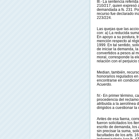
III.- La sentencia referid
210/217, quien expresó ag
demandada a fs. 231. Por
recurso fue declarado in
223/224.
Las quejas que las accio
con: a) La reducida suma
En apoyo a su postura, t
mención respecto al rég
1999. En tal sentido, so
de iniciar la demanda, l
convertidos a pesos al mo
moral, corresponde la el
relación con el perjuicio 
Median, también, recursos
honorarios regulados en l
encontrarse en condicion
Acuerdo.
IV.- En primer término, 
procedencia del reclamo 
atribuida a la aerolínea
dirigidos a cuestionar la
Antes de esa faena, corr
fueron solicitados los í
escrito de demanda, los 
sin precisar la suma, sol
facultades de los arts. 1