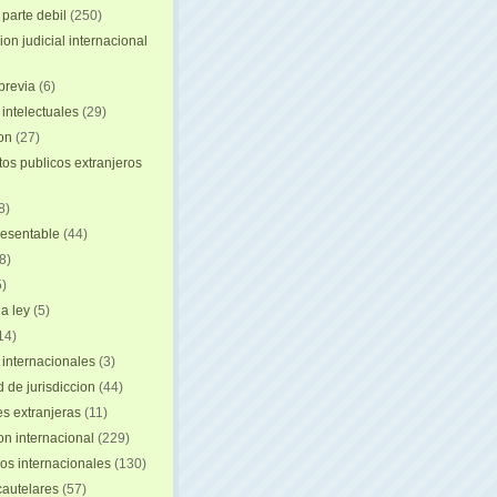
 parte debil
(250)
on judicial internacional
previa
(6)
intelectuales
(29)
ion
(27)
s publicos extranjeros
8)
resentable
(44)
8)
)
a ley
(5)
14)
 internacionales
(3)
 de jurisdiccion
(44)
es extranjeras
(11)
on internacional
(229)
os internacionales
(130)
autelares
(57)