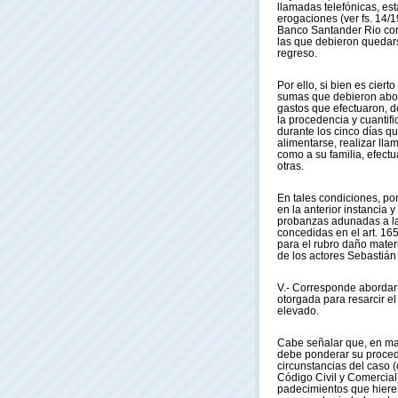
llamadas telefónicas, es
erogaciones (ver fs. 14/19
Banco Santander Rio cor
las que debieron quedar
regreso.
Por ello, si bien es cier
sumas que debieron abona
gastos que efectuaron, d
la procedencia y cuantifi
durante los cinco días q
alimentarse, realizar ll
como a su familia, efectu
otras.
En tales condiciones, po
en la anterior instancia 
probanzas adunadas a la
concedidas en el art. 16
para el rubro daño mater
de los actores Sebasti
V.- Corresponde abordar e
otorgada para resarcir e
elevado.
Cabe señalar que, en mat
debe ponderar su procede
circunstancias del caso (
Código Civil y Comercial
padecimientos que hieren