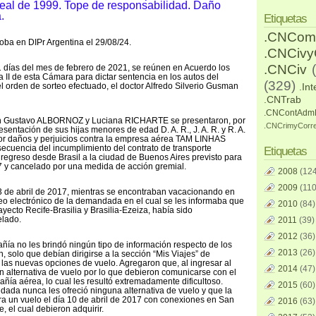
eal de 1999. Tope de responsabilidad. Daño
.
Etiquetas
.CNCom
oba en DIPr Argentina el 29/08/24.
.CNCiv
.CNCiv
1 días del mes de febrero de 2021, se reúnen en Acuerdo los
 II de esta Cámara para dictar sentencia en los autos del
(329)
l orden de sorteo efectuado, el doctor Alfredo Silverio Gusman
.Int
.CNTrab
.CNContAdm
ián Gustavo ALBORNOZ y Luciana RICHARTE se presentaron, por
.CNCrimyCorr
sentación de sus hijas menores de edad D. A. R., J. A. R. y R. A.
or daños y perjuicios contra la empresa aérea TAM LINHAS
cuencia del incumplimiento del contrato de transporte
Etiquetas
 regreso desde Brasil a la ciudad de Buenos Aires previsto para
17 y cancelado por una medida de acción gremial.
2008
(124
2009
(110
3 de abril de 2017, mientras se encontraban vacacionando en
rreo electrónico de la demandada en el cual se les informaba que
2010
(84)
rayecto Recife-Brasilia y Brasilia-Ezeiza, había sido
elado.
2011
(39)
2012
(36)
ía no les brindó ningún tipo de información respecto de los
2013
(26)
, solo que debían dirigirse a la sección “Mis Viajes” de
as nuevas opciones de vuelo. Agregaron que, al ingresar al
2014
(47)
n alternativa de vuelo por lo que debieron comunicarse con el
ñía aérea, lo cual les resultó extremadamente dificultoso.
2015
(60)
ada nunca les ofreció ninguna alternativa de vuelo y que la
era un vuelo el día 10 de abril de 2017 con conexiones en San
2016
(63)
, el cual debieron adquirir.