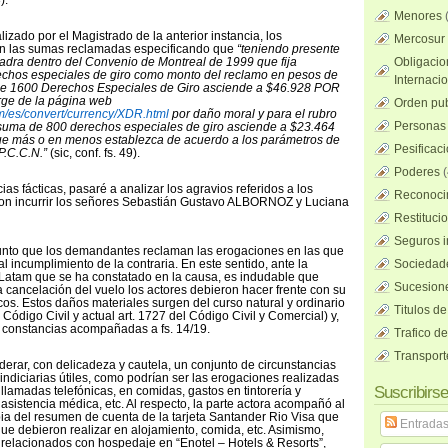
).
Menores
lizado por el Magistrado de la anterior instancia, los
Mercosur
on las sumas reclamadas especificando que
“teniendo presente
dra dentro del Convenio de Montreal de 1999 que fija
Obligacio
chos especiales de giro como monto del reclamo en pesos de
Internaci
 de 1600 Derechos Especiales de Giro asciende a $46.928 POR
ge de la página web
Orden pub
m/es/convert/currency/XDR.html
por daño moral y para el rubro
Personas 
 suma de 800 derechos especiales de giro asciende a $23.464
que más o en menos establezca de acuerdo a los parámetros de
Pesificac
.P.C.C.N.”
(sic, conf. fs. 49).
Poderes
(
ias fácticas, pasaré a analizar los agravios referidos a los
Reconocim
ron incurrir los señores Sebastián Gustavo ALBORNOZ y Luciana
Restituci
Seguros i
unto que los demandantes reclaman las erogaciones en las que
al incumplimiento de la contraria. En este sentido, ante la
Sociedad
 Latam que se ha constatado en la causa, es indudable que
Sucesione
cancelación del vuelo los actores debieron hacer frente con su
cos. Estos daños materiales surgen del curso natural y ordinario
Titulos de
 Código Civil y actual art. 1727 del Código Civil y Comercial) y,
 constancias acompañadas a fs. 14/19.
Trafico d
Transport
derar, con delicadeza y cautela, un conjunto de circunstancias
ndiciarias útiles, como podrían ser las erogaciones realizadas
Suscribirse
llamadas telefónicas, en comidas, gastos en tintorería y
asistencia médica, etc. Al respecto, la parte actora acompañó al
ia del resumen de cuenta de la tarjeta Santander Rio Visa que
Entrada
ue debieron realizar en alojamiento, comida, etc. Asimismo,
 relacionados con hospedaje en “Enotel – Hotels & Resorts”,