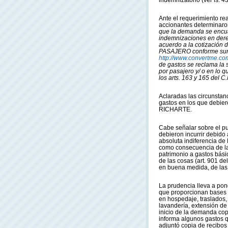
indemnizatorio (ver fs. 43
Ante el requerimiento rea
accionantes determinar
que la demanda se encua
indemnizaciones en dere
acuerdo a la cotización
PASAJERO conforme sur
http://www.convertme.co
de gastos se reclama la
por pasajero y/ o en lo 
los arts. 163 y 165 del C
Aclaradas las circunstanc
gastos en los que debie
RICHARTE.
Cabe señalar sobre el p
debieron incurrir debido 
absoluta indiferencia de
como consecuencia de la 
patrimonio a gastos bási
de las cosas (art. 901 del
en buena medida, de las
La prudencia lleva a pon
que proporcionan bases i
en hospedaje, traslados, 
lavandería, extensión de 
inicio de la demanda cop
informa algunos gastos q
adjuntó copia de recibos