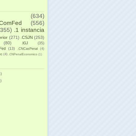
(634)
yComFed
(556)
(355)
.1 instancia
erior
(271)
.CSJN
(253)
(80)
.IGJ
(35)
Fed
(13)
.CNCasPenal
(4)
ec
(4)
.CNPenalEconomico
(1)
)
)