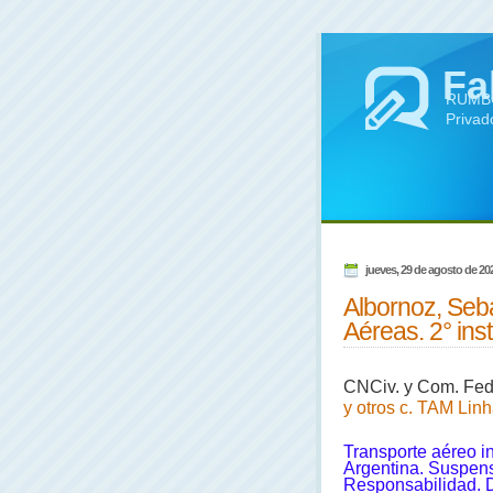
Fa
RUMBO 
Privad
jueves, 29 de agosto de 20
Albornoz, Seb
Aéreas. 2° ins
CNCiv. y Com. Fed.
y otros c. TAM Lin
Transporte aéreo in
Argentina. Suspens
Responsabilidad. D