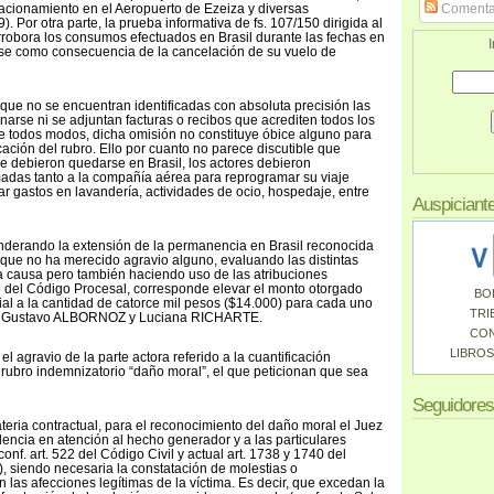
tacionamiento en el Aeropuerto de Ezeiza y diversas
Comenta
). Por otra parte, la prueba informativa de fs. 107/150 dirigida al
robora los consumos efectuados en Brasil durante las fechas en
I
se como consecuencia de la cancelación de su vuelo de
to que no se encuentran identificadas con absoluta precisión las
rse ni se adjuntan facturas o recibos que acrediten todos los
e todos modos, dicha omisión no constituye óbice alguno para
cación del rubro. Ello por cuanto no parece discutible que
ue debieron quedarse en Brasil, los actores debieron
amadas tanto a la compañía aérea para reprogramar su viaje
ar gastos en lavandería, actividades de ocio, hospedaje, entre
Auspiciant
nderando la extensión de la permanencia en Brasil reconocida
y que no ha merecido agravio alguno, evaluando las distintas
 causa pero también haciendo uso de las atribuciones
5 del Código Procesal, corresponde elevar el monto otorgado
BO
ial a la cantidad de catorce mil pesos ($14.000) para cada uno
TRI
án Gustavo ALBORNOZ y Luciana RICHARTE.
CO
LIBROS
l agravio de la parte actora referido a la cuantificación
l rubro indemnizatorio “daño moral”, el que peticionan que sea
Seguidores
eria contractual, para el reconocimiento del daño moral el Juez
ncia en atención al hecho generador y a las particulares
conf. art. 522 del Código Civil y actual art. 1738 y 1740 del
), siendo necesaria la constatación de molestias o
 las afecciones legítimas de la víctima. Es decir, que excedan la