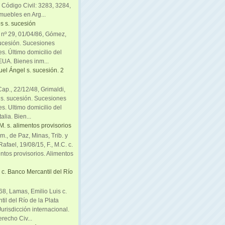
. Código Civil: 3283, 3284,
muebles en Arg...
s s. sucesión
. nº 29, 01/04/86, Gómez,
sucesión. Sucesiones
es. Último domicilio del
EUA. Bienes inm...
uel Ángel s. sucesión. 2
Cap., 22/12/48, Grimaldi,
 s. sucesión. Sucesiones
es. Ultimo domicilio del
alia. Bien...
, M. s. alimentos provisorios
m., de Paz, Minas, Trib. y
afael, 19/08/15, F., M.C. c.
entos provisorios. Alimentos
c. Banco Mercantil del Río
8, Lamas, Emilio Luis c.
il del Río de la Plata
urisdicción internacional.
recho Civ...