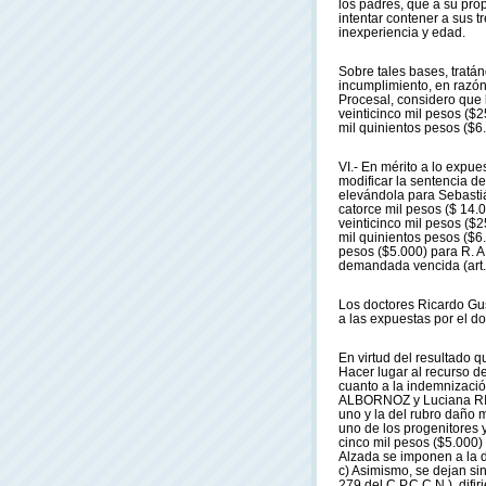
los padres, que a su pro
intentar contener a sus 
inexperiencia y edad.
Sobre tales bases, trat
incumplimiento, en razón
Procesal, considero que 
veinticinco mil pesos ($
mil quinientos pesos ($6.
VI.- En mérito a lo expue
modificar la sentencia de
elevándola para Sebast
catorce mil pesos ($ 14.
veinticinco mil pesos ($
mil quinientos pesos ($6.
pesos ($5.000) para R. A
demandada vencida (art. 
Los doctores Ricardo Gu
a las expuestas por el d
En virtud del resultado 
Hacer lugar al recurso de
cuanto a la indemnizació
ALBORNOZ y Luciana RIC
uno y la del rubro daño 
uno de los progenitores y
cinco mil pesos ($5.000) 
Alzada se imponen a la d
c) Asimismo, se dejan sin
279 del C.P.C.C.N.), dif