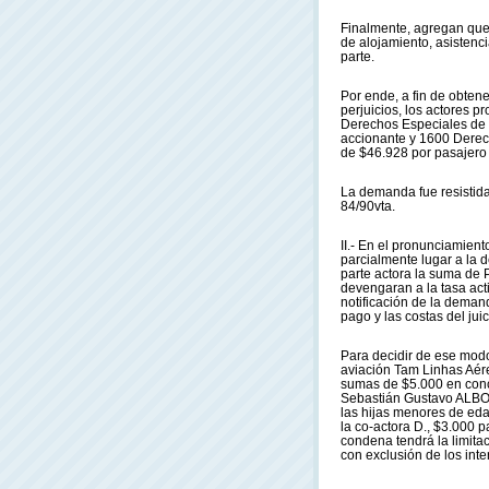
Finalmente, agregan que 
de alojamiento, asistenc
parte.
Por ende, a fin de obten
perjuicios, los actores 
Derechos Especiales de 
accionante y 1600 Derec
de $46.928 por pasajero (
La demanda fue resistida
84/90vta.
II.- En el pronunciamient
parcialmente lugar a la
parte actora la suma de
devengaran a la tasa act
notificación de la demand
pago y las costas del juic
Para decidir de ese modo
aviación Tam Linhas Aérea
sumas de $5.000 en conc
Sebastián Gustavo ALBO
las hijas menores de ed
la co-actora D., $3.000 p
condena tendrá la limitac
con exclusión de los inte