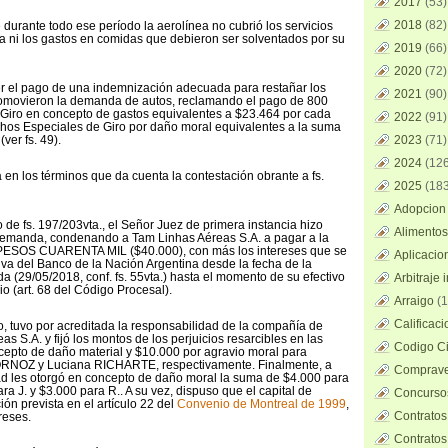
2017
(53)
2018
(82)
durante todo ese período la aerolínea no cubrió los servicios
ia ni los gastos en comidas que debieron ser solventados por su
2019
(66)
2020
(72)
er el pago de una indemnización adecuada para restañar los
2021
(90)
promovieron la demanda de autos, reclamando el pago de 800
Giro en concepto de gastos equivalentes a $23.464 por cada
2022
(91)
hos Especiales de Giro por daño moral equivalentes a la suma
ver fs. 49).
2023
(71)
2024
(126
 en los términos que da cuenta la contestación obrante a fs.
2025
(183
Adopcion 
o de fs. 197/203vta., el Señor Juez de primera instancia hizo
Alimentos
 demanda, condenando a Tam Linhas Aéreas S.A. a pagar a la
 PESOS CUARENTA MIL ($40.000), con más los intereses que se
Aplicacio
iva del Banco de la Nación Argentina desde la fecha de la
a (29/05/2018, conf. fs. 55vta.) hasta el momento de su efectivo
Arbitraje 
io (art. 68 del Código Procesal).
Arraigo
(1
Calificac
, tuvo por acreditada la responsabilidad de la compañía de
s S.A. y fijó los montos de los perjuicios resarcibles en las
Codigo Ci
epto de daño material y $10.000 por agravio moral para
RNOZ y Luciana RICHARTE, respectivamente. Finalmente, a
Comprave
ad les otorgó en concepto de daño moral la suma de $4.000 para
ara J. y $3.000 para R.. A su vez, dispuso que el capital de
Concursos
ión prevista en el artículo 22 del
Convenio de Montreal de 1999
,
Contratos
reses.
Contratos