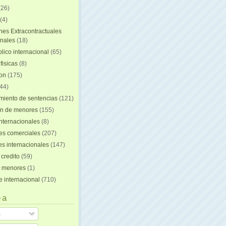
(26)
(4)
nes Extracontractuales
onales
(18)
lico internacional
(65)
fisicas
(8)
ion
(175)
44)
iento de sentencias
(121)
on de menores
(155)
nternacionales
(8)
es comerciales
(207)
s internacionales
(147)
 credito
(59)
e menores
(1)
e internacional
(710)
 a
s