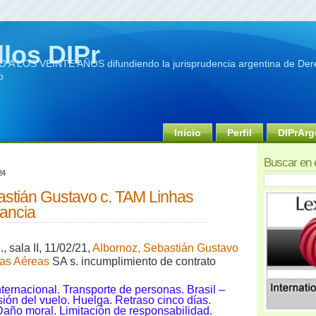
llos DIPr
A LOS VEINTE AÑOS difundiendo la jurisprudencia argentina de Dere
o
Inicio
Perfil
DIPrArg
Buscar en 
24
astián Gustavo c. TAM Linhas
tancia
, sala I
I, 11/02/21,
Albornoz, Sebastián Gustavo
has Aéreas
SA s. incumplimiento de contrato
ternacional. Transporte de personas. Brasil –
ión del vuelo. Huelga. Retraso cinco días.
año moral. Limitación de responsabilidad.