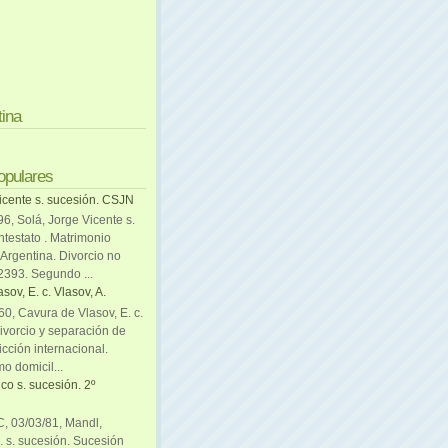
tina
opulares
icente s. sucesión. CSJN
6, Solá, Jorge Vicente s.
ntestato . Matrimonio
Argentina. Divorcio no
 2393. Segundo ...
sov, E. c. Vlasov, A.
0, Cavura de Vlasov, E. c.
divorcio y separación de
icción internacional.
mo domicil...
co s. sucesión. 2º
C, 03/03/81, Mandl,
. s. sucesión. Sucesión