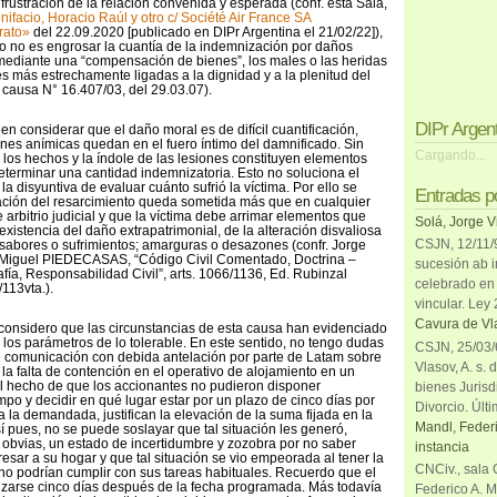
frustración de la relación convenida y esperada (conf. esta Sala,
nifacio, Horacio Raúl y otro c/
Société
Air France SA
rato»
del 22.09.2020 [publicado en DIPr Argentina el 21/02/22]),
bro no es engrosar la cuantía de la indemnización por daños
, mediante una “compensación de bienes”, los males o las heridas
s más estrechamente ligadas a la dignidad y a la plenitud del
, causa N° 16.407/03, del 29.03.07).
DIPr Argen
n considerar que el daño moral es de difícil cuantificación,
nes anímicas quedan en el fuero íntimo del damnificado. Sin
Cargando...
los hechos y la índole de las lesiones constituyen elementos
eterminar una cantidad indemnizatoria. Esto no soluciona el
la disyuntiva de evaluar cuánto sufrió la víctima. Por ello se
Entradas p
cación del resarcimiento queda sometida más que en cualquier
 arbitrio judicial y que la víctima debe arrimar elementos que
Solá, Jorge V
xistencia del daño extrapatrimonial, de la alteración disvaliosa
CSJN, 12/11/9
sinsabores o sufrimientos; amarguras o desazones (confr. Jorge
guel PIEDECASAS, “Código Civil Comentado, Doctrina –
sucesión ab i
afía, Responsabilidad Civil”, arts. 1066/1136, Ed. Rubinzal
celebrado en 
113vta.).
vincular. Ley
Cavura de Vla
considero que las circunstancias de esta causa han evidenciado
los parámetros de lo tolerable. En este sentido, no tengo dudas
CSJN, 25/03/6
de comunicación con debida antelación por parte de Latam sobre
Vlasov, A. s. 
 la falta de contención en el operativo de alojamiento en un
l hecho de que los accionantes no pudieron disponer
bienes Jurisd
mpo y decidir en qué lugar estar por un plazo de cinco días por
Divorcio. Últi
 la demandada, justifican la elevación de la suma fijada en la
Mandl, Federi
así pues, no se puede soslayar que tal situación les generó,
obvias, un estado de incertidumbre y zozobra por no saber
instancia
esar a su hogar y que tal situación se vio empeorada al tener la
CNCiv., sala 
no podrían cumplir con sus tareas habituales. Recuerdo que el
izarse cinco días después de la fecha programada. Más todavía
Federico A. M