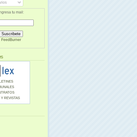
rios
ngresa tu mail:
FeedBurner
es
LETINES
BUNALES
NTRATOS
 Y REVISTAS