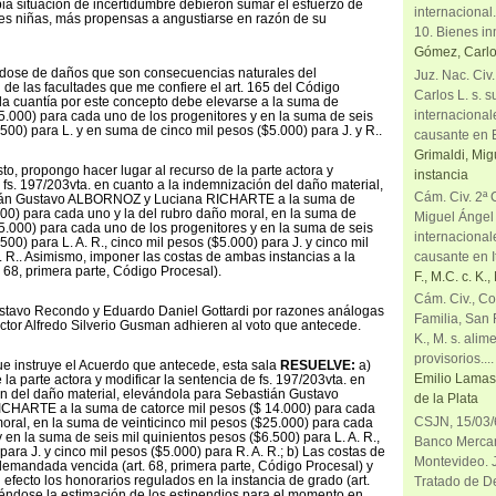
pia situación de incertidumbre debieron sumar el esfuerzo de
internacional
tres niñas, más propensas a angustiarse en razón de su
10. Bienes in
Gómez, Carlo
ándose de daños que son consecuencias naturales del
Juz. Nac. Civ
 de las facultades que me confiere el art. 165 del Código
Carlos L. s. 
la cuantía por este concepto debe elevarse a la suma de
internacional
25.000) para cada uno de los progenitores y en la suma de seis
500) para L. y en suma de cinco mil pesos ($5.000) para J. y R..
causante en 
Grimaldi, Mig
sto, propongo hacer lugar al recurso de la parte actora y
instancia
 fs. 197/203vta. en cuanto a la indemnización del daño material,
Cám. Civ. 2ª 
ián Gustavo ALBORNOZ y Luciana RICHARTE a la suma de
000) para cada uno y la del rubro daño moral, en la suma de
Miguel Ángel
25.000) para cada uno de los progenitores y en la suma de seis
internacional
500) para L. A. R., cinco mil pesos ($5.000) para J. y cinco mil
causante en It
. R.. Asimismo, imponer las costas de ambas instancias a la
68, primera parte, Código Procesal).
F., M.C. c. K.
Cám. Civ., Co
stavo Recondo y Eduardo Daniel Gottardi por razones análogas
Familia, San R
octor Alfredo Silverio Gusman adhieren al voto que antecede.
K., M. s. alim
provisorios....
que instruye el Acuerdo que antecede, esta sala
RESUELVE:
a)
Emilio Lamas 
 la parte actora y modificar la sentencia de fs. 197/203vta. en
n del daño material, elevándola para Sebastián Gustavo
de la Plata
HARTE a la suma de catorce mil pesos ($ 14.000) para cada
CSJN, 15/03/6
moral, en la suma de veinticinco mil pesos ($25.000) para cada
 en la suma de seis mil quinientos pesos ($6.500) para L. A. R.,
Banco Mercant
para J. y cinco mil pesos ($5.000) para R. A. R.; b) Las costas de
Montevideo. J
emandada vencida (art. 68, primera parte, Código Procesal) y
 efecto los honorarios regulados en la instancia de grado (art.
Tratado de De
iriéndose la estimación de los estipendios para el momento en