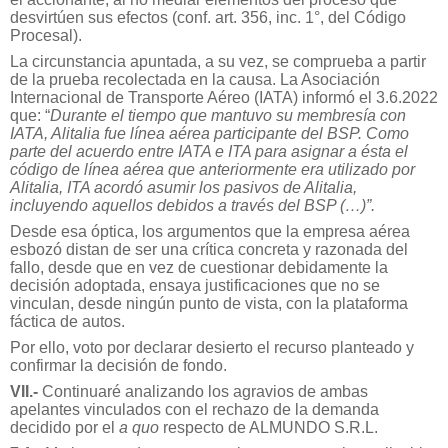
desvirtúen sus efectos (conf. art. 356, inc. 1°, del Código
Procesal).
La circunstancia apuntada, a su vez, se comprueba a partir
de la prueba recolectada en la causa. La Asociación
Internacional de Transporte Aéreo (IATA) informó el 3.6.2022
que: “
Durante el tiempo que mantuvo su membresía con
IATA, Alitalia fue línea aérea participante del BSP. Como
parte del acuerdo entre IATA e ITA para asignar a ésta el
código de línea aérea que anteriormente era utilizado por
Alitalia, ITA acordó asumir los pasivos de Alitalia,
incluyendo aquellos debidos a través del BSP (…)”.
Desde esa óptica, los argumentos que la empresa aérea
esbozó distan de ser una crítica concreta y razonada del
fallo, desde que en vez de cuestionar debidamente la
decisión adoptada, ensaya justificaciones que no se
vinculan, desde ningún punto de vista, con la plataforma
fáctica de autos.
Por ello, voto por declarar desierto el recurso planteado y
confirmar la decisión de fondo.
VII.-
Continuaré analizando los agravios de ambas
apelantes vinculados con el rechazo de la demanda
decidido por el
a quo
respecto de ALMUNDO S.R.L.