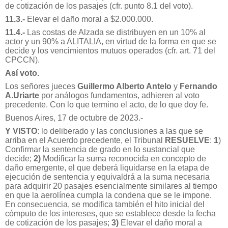
de cotización de los pasajes (cfr. punto 8.1 del voto).
11.3.-
Elevar el daño moral a $2.000.000.
11.4.-
Las costas de Alzada se distribuyen en un 10% al
actor y un 90% a ALITALIA, en virtud de la forma en que se
decide y los vencimientos mutuos operados (cfr. art. 71 del
CPCCN).
Así voto.
Los señores jueces
Guillermo Alberto Antelo
y
Fernando
A.Uriarte
por análogos fundamentos, adhieren al voto
precedente. Con lo que termino el acto, de lo que doy fe.
Buenos Aires, 17 de octubre de 2023.-
Y VISTO
: lo deliberado y las conclusiones a las que se
arriba en el Acuerdo precedente, el Tribunal
RESUELVE
:
1
)
Confirmar la sentencia de grado en lo sustancial que
decide;
2)
Modificar la suma reconocida en concepto de
daño emergente, el que deberá liquidarse en la etapa de
ejecución de sentencia y equivaldrá a la suma necesaria
para adquirir 20 pasajes esencialmente similares al tiempo
en que la aerolínea cumpla la condena que se le impone.
En consecuencia, se modifica también el hito inicial del
cómputo de los intereses, que se establece desde la fecha
de cotización de los pasajes;
3)
Elevar el daño moral a