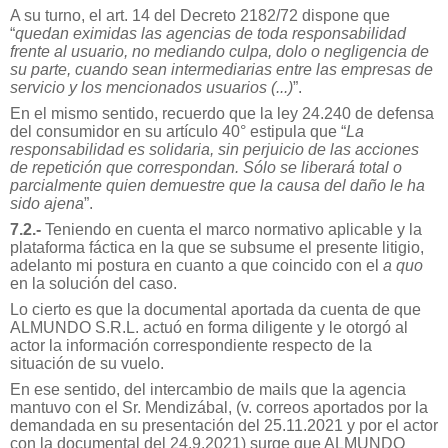
A su turno, el art. 14 del Decreto 2182/72 dispone que
“
quedan eximidas las agencias de toda responsabilidad
frente al usuario, no mediando culpa, dolo o negligencia de
su parte, cuando sean intermediarias entre las empresas de
servicio y los mencionados usuarios (...)
”.
En el mismo sentido, recuerdo que la ley 24.240 de defensa
del consumidor en su artículo 40° estipula que “
La
responsabilidad es solidaria, sin perjuicio de las acciones
de repetición que correspondan. Sólo se liberará total o
parcialmente quien demuestre que la causa del daño le ha
sido ajena
”.
7.2.-
Teniendo en cuenta el marco normativo aplicable y la
plataforma fáctica en la que se subsume el presente litigio,
adelanto mi postura en cuanto a que coincido con el
a quo
en la solución del caso.
Lo cierto es que la documental aportada da cuenta de que
ALMUNDO S.R.L. actuó en forma diligente y le otorgó al
actor la información correspondiente respecto de la
situación de su vuelo.
En ese sentido, del intercambio de mails que la agencia
mantuvo con el Sr. Mendizábal, (v. correos aportados por la
demandada en su presentación del 25.11.2021 y por el actor
con la documental del 24.9.2021) surge que ALMUNDO