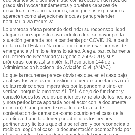
grado sin invocar fundamentos y pruebas capaces de
desvirtuar tales apreciaciones, sino que sus expresiones
aparecen como alegaciones inocuas para pretender
habilitar la vía recursiva.
La empresa aérea pretende deslindar su responsabilidad
alegando un supuesto caso fortuito o fuerza mayor por la
situación generada por la pandemia por COVID 19, a partir
de la cual el Estado Nacional dictó numerosas normas de
emergencia y limitó el tránsito aéreo. Alega, particularmente,
el Decreto de Necesidad y Urgencia 260/2020 y sus
prórrogas, como así también la Resolución 144 de la
Administración Nacional de Aviación Civil (ANAC).
Lo que la recurrente parece obviar es que, en el caso bajo
análisis, los vuelos en cuestión no fueron cancelados a raíz
de las restricciones imperantes por la pandemia sino- en
verdad- porque la empresa ALITALIA dejó de funcionar y
canceló todos los vuelos pendientes (v. relato de los hechos
y nota periodística aportada por el actor con la documental
de inicio). Cabe poner de resalto que la falta de
contestación de demanda -como ocurrió en el caso de la
aerolínea- habilita a tener por admitidos los hechos
pertinentes y lícitos a que ella se refiere, y por reconocida o
recibida -según el caso- la documentación acompañada por
el accionante, al no mediar elementos del proceso que