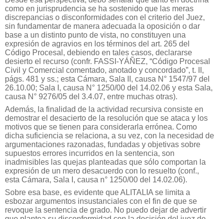
como en jurisprudencia se ha sostenido que las meras
discrepancias o disconformidades con el criterio del Juez,
sin fundamentar de manera adecuada la oposición o dar
base a un distinto punto de vista, no constituyen una
expresión de agravios en los términos del art. 265 del
Código Procesal, debiendo en tales casos, declararse
desierto el recurso (confr. FASSI-YÁÑEZ, “Código Procesal
Civil y Comercial comentado, anotado y concordado”, t. II,
págs. 481 y ss.; esta Cámara, Sala II, causa N° 1547/97 del
26.10.00; Sala I, causa N° 1250/00 del 14.02.06 y esta Sala,
causa N° 9276/05 del 3.4.07, entre muchas otras).
Además, la finalidad de la actividad recursiva consiste en
demostrar el desacierto de la resolución que se ataca y los
motivos que se tienen para considerarla errónea. Como
dicha suficiencia se relaciona, a su vez, con la necesidad de
argumentaciones razonadas, fundadas y objetivas sobre
supuestos errores incurridos en la sentencia, son
inadmisibles las quejas planteadas que sólo comportan la
expresión de un mero desacuerdo con lo resuelto (conf.,
esta Cámara, Sala I, causa n° 1250/00 del 14.02.06).
Sobre esa base, es evidente que ALITALIA se limita a
esbozar argumentos insustanciales con el fin de que se
revoque la sentencia de grado. No puedo dejar de advertir
que plantea su disconformidad con la decisión del juez de