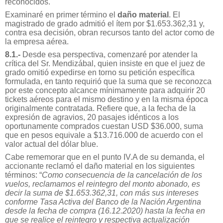
reconocidos.
Examinaré en primer término el
daño material
. El
magistrado de grado admitió el ítem por $1.653.362,31 y,
contra esa decisión, obran recursos tanto del actor como de
la empresa aérea.
8.1.-
Desde esa perspectiva, comenzaré por atender la
crítica del Sr. Mendizábal, quien insiste en que el juez de
grado omitió expedirse en torno su petición específica
formulada, en tanto requirió que la suma que se reconozca
por este concepto alcance mínimamente para adquirir 20
tickets aéreos para el mismo destino y en la misma época
originalmente contratada. Refiere que, a la fecha de la
expresión de agravios, 20 pasajes idénticos a los
oportunamente comprados cuestan USD $36.000, suma
que en pesos equivale a $13.716.000 de acuerdo con el
valor actual del dólar blue.
Cabe rememorar que en el punto IV.A de su demanda, el
accionante reclamó el daño material en los siguientes
términos: “
Como consecuencia de la cancelación de los
vuelos, reclamamos el reintegro del monto abonado, es
decir la suma de $1.653.362,31, con más sus intereses
conforme Tasa Activa del Banco de la Nación Argentina
desde la fecha de compra (16.12.2020) hasta la fecha en
que se realice el reintegro y respectiva actualización