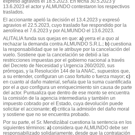
expresó agravios el 18.5.2023. En fecha 30.5.2023 y
13.6.2023 el actor y ALMUNDO contestaron los respectivos
traslados.
El accionante apeló la decisión el 13.4.2023 y expresó
agravios el 22.5.2023, cuyo traslado fue respondido por la
aerolínea el 7.6.2023 y por ALMUNDO el 13.6.2023.
ALITALIA funda sus quejas en que:
a)
yerra el
a quo
al
rechazar la demanda contra ALMUNDO S.R.L.;
b)
cuestiona
la responsabilidad que se le atribuye por la cancelación del
vuelo. Sostiene que la cancelación se debió a las
restricciones impuestas por el gobierno nacional a través
del Decreto de Necesidad y Urgencia 260/2020, sus
prórrogas, y la Resolución 144 de la ANAC, supuestos que,
a su entender, configuran un caso fortuito o fuerza mayor;
c)
en cuanto al daño material, señala que la suma cuantificada
por el
a quo
configura un enriquecimiento sin causa de parte
del actor. Puntualiza que dentro de ese monto se encuentra
la comisión de la agencia intermediaria y también un
impuesto cobrado por el Estado, cuya devolución puede
solicitar el accionante;
d)
critica la admisión del daño moral
y sostiene que no se encuentra probado.
Por su parte, el Sr. Mendizábal cuestiona la sentencia en los
siguientes términos:
a)
considera que ALMUNDO debe ser
responsabilizado solidariamente, desde que la contratación