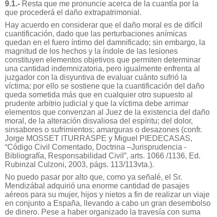
9.1.-
Resta que me pronuncie acerca de la cuantía por la
que procederá el daño extrapatrimonial.
Hay acuerdo en considerar que el daño moral es de difícil
cuantificación, dado que las perturbaciones anímicas
quedan en el fuero íntimo del damnificado; sin embargo, la
magnitud de los hechos y la índole de las lesiones
constituyen elementos objetivos que permiten determinar
una cantidad indemnizatoria, pero igualmente enfrenta al
juzgador con la disyuntiva de evaluar cuánto sufrió la
víctima; por ello se sostiene que la cuantificación del daño
queda sometida más que en cualquier otro supuesto al
prudente arbitrio judicial y que la víctima debe arrimar
elementos que convenzan al Juez de la existencia del daño
moral, de la alteración disvaliosa del espíritu; del dolor,
sinsabores o sufrimientos;
amarguras o desazones (confr.
Jorge MOSSET ITURRASPE y Miguel PIEDECASAS,
“Código Civil Comentado, Doctrina
–Jurisprudencia -
Bibliografía, Responsabilidad Civil”, arts. 1066 /1136, Ed.
Rubinzal Culzoni, 2003, págs. 113/113vta.).
No puedo pasar por alto que, como ya señalé, el Sr.
Mendizábal adquirió una enorme cantidad de pasajes
aéreos para su mujer, hijos y nietos a fin de realizar un viaje
en conjunto a España, llevando a cabo un gran desembolso
de dinero. Pese a haber organizado la travesía con suma