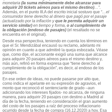
monetaria
(la suma mínimamente debe alcanzar para
adquirir 20 tickets aéreos para el mismo destino)
…”
.
Además, en el punto III.A del escrito inicial sostuvo que
“…el
consumidor tiene derecho al dinero que pagó por el pasaje
(actualizado por la inflación y
que le permita adquirir un
servicio similar)
en tiempo y forma,
o al cumplimiento de
la obligación (endoso de pasajes)
(el resaltado no se
encuentra en el original).
Desde esa perspectiva, teniendo en cuenta los términos en
que el Sr. Mendizábal encausó su reclamo, adelanto mi
opinión en cuanto a que admitiré la queja esbozada. Véase
que, como dije, el accionante exigió una suma que alcance
para adquirir 20 pasajes aéreos para el mismo destino y,
más aún, refirió en forma expresa que “tiene derecho al
cumplimiento de la obligación”, es decir, al endoso de los
pasajes.
En ese orden de ideas, no puede pasarse por alto que,
como indica el apelante en su expresión de agravios, el
monto que reconoció el sentenciante de grado –aun
adicionando los intereses fijados- no alcanza, de ninguna
manera, para adquirir 20 pasajes con destino a Madrid al
día de la fecha, teniendo en consideración el gran aumento
del costo de los pasajes a raíz del proceso inflacionario
ocurrido desde la fecha de compra (16.12.2020) a hoy. Esa