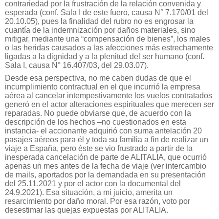
contrariedad por la frustración de la relación convenida y
esperada (conf. Sala I de este fuero, causa N° 7.170/01 del
20.10.05), pues la finalidad del rubro no es engrosar la
cuantía de la indemnización por daños materiales, sino
mitigar, mediante una “compensación de bienes”, los males
o las heridas causados a las afecciones más estrechamente
ligadas a la dignidad y a la plenitud del ser humano
(conf.
Sala I, causa N° 16.407/03, del 29.03.07).
Desde esa perspectiva, no me caben dudas de que el
incumplimiento contractual en el que incurrió la empresa
aérea al cancelar intempestivamente los vuelos contratados
generó en el actor alteraciones espirituales que merecen ser
reparadas. No puede obviarse que, de acuerdo con la
descripción de los hechos –no cuestionados en esta
instancia- el accionante adquirió con suma antelación 20
pasajes aéreos para él y toda su familia a fin de realizar un
viaje a España, pero éste se vio frustrado a partir de la
inesperada cancelación de parte de ALITALIA, que ocurrió
apenas un mes antes de la fecha de viaje (ver intercambio
de mails, aportados por la demandada en su presentación
del 25.11.2021 y por el actor con la documental del
24.9.2021). Esa situación, a mi juicio, amerita un
resarcimiento por daño moral. Por esa razón, voto por
desestimar las quejas expuestas por ALITALIA.