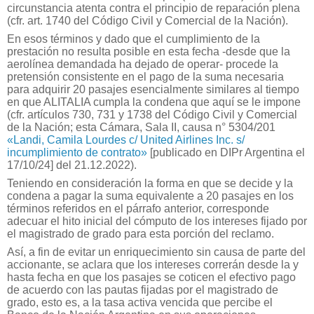
circunstancia atenta contra el principio de reparación plena
(cfr. art. 1740 del Código Civil y Comercial de la Nación).
En esos términos y dado que el cumplimiento de la
prestación no resulta posible en esta fecha -desde que la
aerolínea demandada ha dejado de operar- procede la
pretensión consistente en el pago de la suma necesaria
para adquirir 20 pasajes esencialmente similares al tiempo
en que ALITALIA cumpla la condena que aquí se le impone
(cfr. artículos 730, 731 y 1738 del Código Civil y Comercial
de la Nación; esta Cámara, Sala II, causa n° 5304/201
«Landi, Camila Lourdes c/ United Airlines Inc. s/
incumplimiento de contrato»
[publicado en DIPr Argentina el
17/10/24] del 21.12.2022).
Teniendo en consideración la forma en que se decide y la
condena a pagar la suma equivalente a 20 pasajes en los
términos referidos en el párrafo anterior, corresponde
adecuar el hito inicial del cómputo de los intereses fijado por
el magistrado de grado para esta porción del reclamo.
Así, a fin de evitar un enriquecimiento sin causa de parte del
accionante, se aclara que los intereses correrán desde la y
hasta fecha en que los pasajes se coticen el efectivo pago
de acuerdo con las pautas fijadas por el magistrado de
grado, esto es, a la tasa activa vencida que percibe el