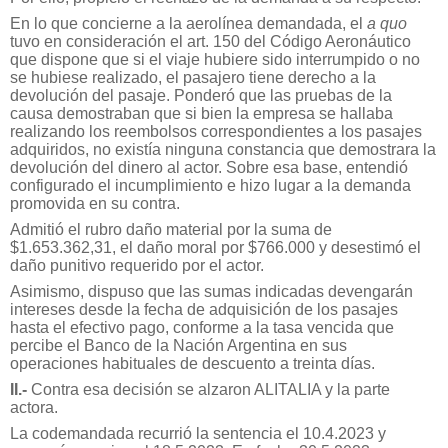
En lo que concierne a la aerolínea demandada, el
a quo
tuvo en consideración el art. 150 del Código Aeronáutico
que dispone que si el viaje hubiere sido interrumpido o no
se hubiese realizado, el pasajero tiene derecho a la
devolución del pasaje. Ponderó que las pruebas de la
causa demostraban que si bien la empresa se hallaba
realizando los reembolsos correspondientes a los pasajes
adquiridos, no existía ninguna constancia que demostrara la
devolución del dinero al actor. Sobre esa base, entendió
configurado el incumplimiento e hizo lugar a la demanda
promovida en su contra.
Admitió el rubro daño material por la suma de
$1.653.362,31, el daño moral por $766.000 y desestimó el
daño punitivo requerido por el actor.
Asimismo, dispuso que las sumas indicadas devengarán
intereses desde la fecha de adquisición de los pasajes
hasta el efectivo pago, conforme a la tasa vencida que
percibe el Banco de la Nación Argentina en sus
operaciones habituales de descuento a treinta días.
II.-
Contra esa decisión se alzaron ALITALIA y la parte
actora.
La codemandada recurrió la sentencia el 10.4.2023 y