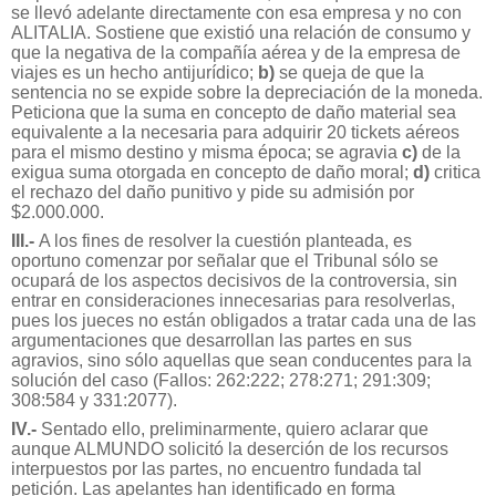
se llevó adelante directamente con esa empresa y no con
ALITALIA. Sostiene que existió una relación de consumo y
que la negativa de la compañía aérea y de la empresa de
viajes es un hecho antijurídico;
b)
se queja de que la
sentencia no se expide sobre la depreciación de la moneda.
Peticiona que la suma en concepto de daño material sea
equivalente a la necesaria para adquirir 20 tickets aéreos
para el mismo destino y misma época; se agravia
c)
de la
exigua suma otorgada en concepto de daño moral;
d)
critica
el rechazo del daño punitivo y pide su admisión por
$2.000.000.
III.-
A los fines de resolver la cuestión planteada, es
oportuno comenzar por señalar que el Tribunal sólo se
ocupará de los aspectos decisivos de la controversia, sin
entrar en consideraciones innecesarias para resolverlas,
pues los jueces no están obligados a tratar cada una de las
argumentaciones que desarrollan las partes en sus
agravios, sino sólo aquellas que sean conducentes para la
solución del caso (Fallos: 262:222; 278:271; 291:309;
308:584 y 331:2077).
IV.-
Sentado ello, preliminarmente, quiero aclarar que
aunque ALMUNDO solicitó la deserción de los recursos
interpuestos por las partes, no encuentro fundada tal
petición. Las apelantes han identificado en forma