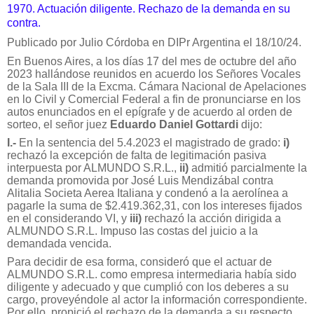
1970. Actuación diligente. Rechazo de la demanda en su
contra.
Publicado por Julio Córdoba en DIPr Argentina el 18/10/24.
En Buenos Aires, a los días 17 del mes de octubre del año
2023 hallándose reunidos en acuerdo los Señores Vocales
de la Sala III de la Excma. Cámara Nacional de Apelaciones
en lo Civil y Comercial Federal a fin de pronunciarse en los
autos enunciados en el epígrafe y de acuerdo al orden de
sorteo, el señor juez
Eduardo Daniel Gottardi
dijo:
I.-
En la sentencia del 5.4.2023 el magistrado de grado:
i)
rechazó la excepción de falta de legitimación pasiva
interpuesta por ALMUNDO S.R.L.,
ii)
admitió parcialmente la
demanda promovida por José Luis Mendizábal contra
Alitalia Societa Aerea Italiana y condenó a la aerolínea a
pagarle la suma de $2.419.362,31, con los intereses fijados
en el considerando VI, y
iii)
rechazó la acción dirigida a
ALMUNDO S.R.L. Impuso las costas del juicio a la
demandada vencida.
Para decidir de esa forma, consideró que el actuar de
ALMUNDO S.R.L. como empresa intermediaria había sido
diligente y adecuado y que cumplió con los deberes a su
cargo, proveyéndole al actor la información correspondiente.
Por ello, propició el rechazo de la demanda a su respecto.