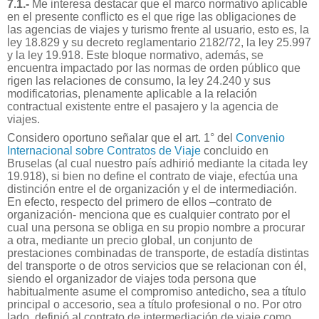
7.1.-
Me interesa destacar que el marco normativo aplicable
en el presente conflicto es el que rige las obligaciones de
las agencias de viajes y turismo frente al usuario, esto es, la
ley 18.829 y su decreto reglamentario 2182/72, la ley 25.997
y la ley 19.918. Este bloque normativo, además, se
encuentra impactado por las normas de orden público que
rigen las relaciones de consumo, la ley 24.240 y sus
modificatorias, plenamente aplicable a la relación
contractual existente entre el pasajero y la agencia de
viajes.
Considero oportuno señalar que el art. 1° del
Convenio
Internacional sobre Contratos de Viaje
concluido en
Bruselas (al cual nuestro país adhirió mediante la citada ley
19.918), si bien no define el contrato de viaje, efectúa una
distinción entre el de organización y el de intermediación.
En efecto, respecto del primero de ellos –contrato de
organización- menciona que es cualquier contrato por el
cual una persona se obliga en su propio nombre a procurar
a otra, mediante un precio global, un conjunto de
prestaciones combinadas de transporte, de estadía distintas
del transporte o de otros servicios que se relacionan con él,
siendo el organizador de viajes toda persona que
habitualmente asume el compromiso antedicho, sea a título
principal o accesorio, sea a título profesional o no. Por otro
lado, definió al contrato de intermediación de viaje como