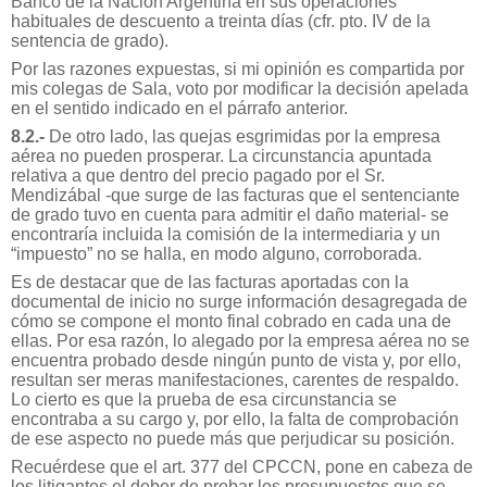
Banco de la Nación Argentina en sus operaciones
habituales de descuento a treinta días (cfr. pto. IV de la
sentencia de grado).
Por las razones expuestas, si mi opinión es compartida por
mis colegas de Sala, voto por modificar la decisión apelada
en el sentido indicado en el párrafo anterior.
8.2.-
De otro lado, las quejas esgrimidas por la empresa
aérea no pueden prosperar. La circunstancia apuntada
relativa a que dentro del precio pagado por el Sr.
Mendizábal -que surge de las facturas que el sentenciante
de grado tuvo en cuenta para admitir el daño material- se
encontraría incluida la comisión de la intermediaria y un
“impuesto” no se halla, en modo alguno, corroborada.
Es de destacar que de las facturas aportadas con la
documental de inicio no surge información desagregada de
cómo se compone el monto final cobrado en cada una de
ellas. Por esa razón, lo alegado por la empresa aérea no se
encuentra probado desde ningún punto de vista y, por ello,
resultan ser meras manifestaciones, carentes de respaldo.
Lo cierto es que la prueba de esa circunstancia se
encontraba a su cargo y, por ello, la falta de comprobación
de ese aspecto no puede más que perjudicar su posición.
Recuérdese que el art. 377 del CPCCN, pone en cabeza de
los litigantes el deber de probar los presupuestos que se