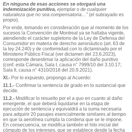
En ninguna de esas acciones se otorgará una
indemnización punitiva,
ejemplar o de cualquier
naturaleza que no sea compensatoria…
” (el subrayado es
propio).
Por ende, tomando en consideración que al momento de los
sucesos la Convención de Montreal ya se hallaba vigente,
atendiendo el carácter supletorio de la Ley de Defensa del
Consumidor en materia de derecho aeronáutico (art. 63 de
la ley 24.240) y de conformidad con lo dictaminado por el
Ministerio Público Fiscal (ver dictamen del 23.6.2023),
corresponde desestimar la aplicación del daño punitivo
(conf. esta Cámara, Sala I, causa n° 7999/10 del 3.10.17;
Sala II, causa n° 4310/2018 del 20.9.2021).
XI.-
Por lo expuesto, propongo al Acuerdo:
11.1.-
Confirmar la sentencia de grado en lo sustancial que
decide.
11.2.-
Modificar lo resuelto por el
a quo
en cuanto al daño
emergente, el que deberá liquidarse en la etapa de
ejecución de sentencia y equivaldrá a la suma necesaria
para adquirir 20 pasajes esencialmente similares al tiempo
en que la aerolínea cumpla la condena que se le impone.
En consecuencia, se modifica también el hito inicial del
cómputo de los intereses, que se establece desde la fecha