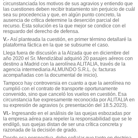
circunstanciada los motivos de sus agravios y entiendo que
las cuestiones deben recibir tratamiento sin perjuicio de cuál
sea su procedencia y que, en algún punto concreto, la
ausencia de crítica determine la deserción parcial del
recurso. Esta solución es la que mejor se condice con el
resguardo del derecho de defensa.
V.-
Así planteada la cuestión, en primer término detallaré la
plataforma fáctica en la que se subsume el caso.
Llega fuera de discusión a la Alzada que en diciembre del
año 2020 el Sr. Mendizábal adquirió 20 pasajes aéreos con
destino a Madrid con la aerolínea ALITALIA, través de la
agencia intermediaria ALMUNDO S.R.L. (v. facturas
acompañadas con la documental de inicio).
Tampoco hay controversia en cuanto a que la aerolínea no
cumplió con el contrato de transporte oportunamente
convenido, sino que canceló los vuelos en cuestión. Esa
circunstancia fue expresamente reconocida por ALITALIA en
su expresión de agravios (v. presentación del 18.5.2023).
VI.-
Ingresando en el análisis de las quejas esbozadas por
la empresa aérea para repeler la responsabilidad que se le
endilgó, sus quejas distan de ser una crítica concreta y
razonada de la decisión de grado.
Desde esa perspectiva, debo señalar que tanto en doctrina