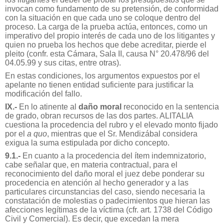
invocan como fundamento de su pretensión, de conformidad
con la situación en que cada uno se coloque dentro del
proceso. La carga de la prueba actúa, entonces, como un
imperativo del propio interés de cada uno de los litigantes y
quien no prueba los hechos que debe acreditar, pierde el
pleito (confr. esta Cámara, Sala II, causa N° 20.478/96 del
04.05.99 y sus citas, entre otras).
En estas condiciones, los argumentos expuestos por el
apelante no tienen entidad suficiente para justificar la
modificación del fallo.
IX.-
En lo atinente al
daño moral
reconocido en la sentencia
de grado, obran recursos de las dos partes. ALITALIA
cuestiona la procedencia del rubro y el elevado monto fijado
por el
a quo
, mientras que el Sr. Mendizábal considera
exigua la suma estipulada por dicho concepto.
9.1.-
En cuanto a la procedencia del ítem indemnizatorio,
cabe señalar que, en materia contractual, para el
reconocimiento del daño moral el juez debe ponderar su
procedencia en atención al hecho generador y a las
particulares circunstancias del caso, siendo necesaria la
constatación de molestias o padecimientos que hieran las
afecciones legítimas de la víctima (cfr. art. 1738 del Código
Civil y Comercial). Es decir, que excedan la mera