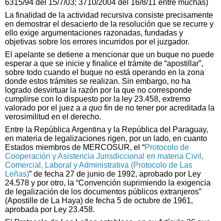
6315/94 del 15/7/03; 3710/2004 del 16/8/11 entre muchas)
La finalidad de la actividad recursiva consiste precisamente
en demostrar el desacierto de la resolución que se recurre y
ello exige argumentaciones razonadas, fundadas y
objetivas sobre los errores incurridos por el juzgador.
El apelante se detiene a mencionar que un buque no puede
esperar a que se inicie y finalice el trámite de “apostillar”,
sobre todo cuando el buque no está operando en la zona
donde estos trámites se realizan. Sin embargo, no ha
logrado desvirtuar la razón por la que no corresponde
cumplirse con lo dispuesto por la ley 23.458, extremo
valorado por el juez a
a quo
fin de no tener por acreditada la
verosimilitud en el derecho.
Entre la República Argentina y la República del Paraguay,
en materia de legalizaciones rigen, por un lado, en cuanto
Estados miembros de MERCOSUR, el “
Protocolo de
Cooperación y Asistencia Jurisdiccional en materia Civil,
Comercial, Laboral y Administrativa (Protocolo de Las
Leñas)
” de fecha 27 de junio de 1992, aprobado por Ley
24.578 y por otro, la “Convención suprimiendo la exigencia
de legalización de los documentos públicos extranjeros”
(Apostille de La Haya) de fecha 5 de octubre de 1961,
aprobada por Ley 23.458.