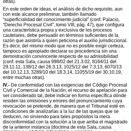
otras).
En este orden de ideas, el análisis de dicho requisito, aun
con este alcance preliminar, también llamado
“superficialidad del conocimiento judicial” (conf. Palacio,
“Derecho Procesal Civil”, tomo VIII, pág. 47), que configura
una característica propia y exclusiva de los procesos
cautelares, debe persuadir en términos suficientes de la
razón que asistiría a quien peticiona el auxilio jurisdiccional.
Es decir, del mismo modo que no es posible exigir certeza,
tampoco es apropiado declarar su procedencia sin una
demostración convincente respecto de su admisibilidad
(conf. esta Sala, causa 998/02 del 21.3.02, 8164/11 del
29.11.11, 138/12 del 26.3.13, 1025/12 del 7.3.13, 6070/13
del 10.12.13, 3289/10 del 18.3.14, 11055/19 del 30.10.19,
entre muchas otras).
IV.-
De conformidad con las exigencias del Código Procesal
Civil y Comercial de la Nación, el recurso de apelación para
ser considerado tal, debe indicar en forma específica dónde
residen las omisiones y errores del pronunciamiento cuya
revocación se pretende, de manera que el Tribunal esté en
condiciones de analizarlas a la luz de las quejas que se
deducen, no sirviendo para tales propósitos la mera
disconformidad con la solución a la que arriba el magistrado
de la anterior instancia (doctrina de esta Sala, causa