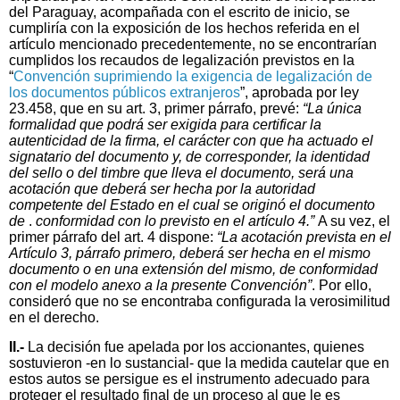
del Paraguay, acompañada con el escrito de inicio, se
cumpliría con la exposición de los hechos referida en el
artículo mencionado precedentemente, no se encontrarían
cumplidos los recaudos de legalización previstos en la
“
Convención suprimiendo la exigencia de legalización de
los documentos públicos extranjeros
”, aprobada por ley
23.458, que en su art. 3, primer párrafo, prevé:
“La única
formalidad que podrá ser exigida para certificar la
autenticidad de la firma, el carácter con que ha actuado el
signatario del documento y, de corresponder, la identidad
del sello o del timbre que lleva el documento, será una
acotación que deberá ser hecha por la autoridad
competente del Estado en el cual se originó el documento
de
.
conformidad con lo previsto en el artículo 4.”
A su vez, el
primer párrafo del art. 4 dispone:
“La acotación prevista en el
Artículo 3, párrafo primero, deberá ser hecha en el mismo
documento o en una extensión del mismo, de conformidad
con el modelo anexo a la presente Convención”
. Por ello,
consideró que no se encontraba configurada la verosimilitud
en el derecho.
II.-
La decisión fue apelada por los accionantes, quienes
sostuvieron -en lo sustancial- que la medida cautelar que en
estos autos se persigue es el instrumento adecuado para
proteger el resultado final de un proceso al que le es