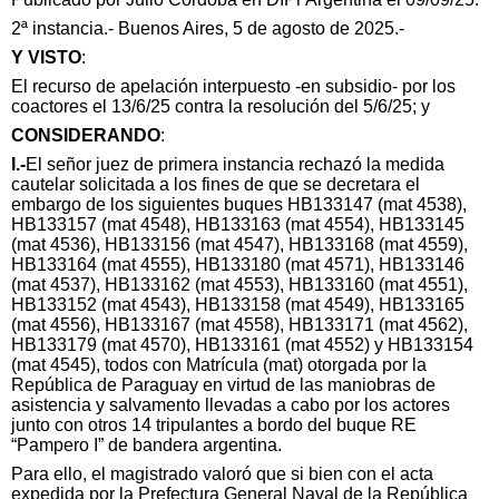
2ª instancia.-
Buenos Aires, 5 de agosto de 2025.-
Y VISTO
:
El recurso de apelación interpuesto -en subsidio- por los
coactores el 13/6/25 contra la resolución del 5/6/25; y
CONSIDERANDO
:
I.-
El señor juez de primera instancia rechazó la medida
cautelar solicitada a los fines de que se decretara el
embargo de los siguientes buques HB133147 (mat 4538),
HB133157 (mat 4548), HB133163 (mat 4554), HB133145
(mat 4536), HB133156 (mat 4547), HB133168 (mat 4559),
HB133164 (mat 4555), HB133180 (mat 4571), HB133146
(mat 4537), HB133162 (mat 4553), HB133160 (mat 4551),
HB133152 (mat 4543), HB133158 (mat 4549), HB133165
(mat 4556), HB133167 (mat 4558), HB133171 (mat 4562),
HB133179 (mat 4570), HB133161 (mat 4552) y HB133154
(mat 4545), todos con Matrícula (mat) otorgada por la
República de Paraguay en virtud de las maniobras de
asistencia y salvamento llevadas a cabo por los actores
junto con otros 14 tripulantes a bordo del buque RE
“Pampero I” de bandera argentina.
Para ello, el magistrado valoró que si bien con el acta
expedida por la Prefectura General Naval de la República