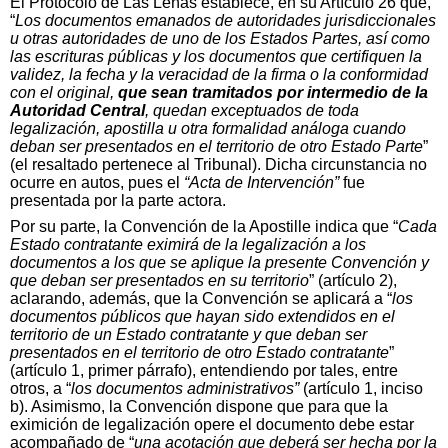
El Protocolo de Las Leñas establece, en su Artículo 26 que,
“
Los documentos emanados de autoridades jurisdiccionales
u otras autoridades de uno de los Estados Partes, así como
las escrituras públicas y los documentos que certifiquen la
validez, la fecha y la veracidad de la firma o la conformidad
con el original,
que sean tramitados por intermedio de la
Autoridad Central
, quedan exceptuados de toda
legalización, apostilla u otra formalidad análoga cuando
deban ser presentados en el territorio de otro Estado Parte
”
(el resaltado pertenece al Tribunal). Dicha circunstancia no
ocurre en autos, pues el
“Acta de Intervención”
fue
presentada por la parte actora.
Por su parte, la Convención de la Apostille indica que “
Cada
Estado contratante eximirá de la legalización a los
documentos
a los que se aplique la presente Convención y
que deban ser presentados en su territorio
” (artículo 2),
aclarando, además, que la Convención se aplicará a “
los
documentos públicos que hayan sido extendidos en el
territorio de un Estado contratante y que deban ser
presentados en el territorio de otro Estado contratante
”
(artículo 1, primer párrafo), entendiendo por tales, entre
otros, a “
los documentos administrativos”
(artículo 1, inciso
b). Asimismo, la Convención dispone que para que la
eximición de legalización opere el documento debe estar
acompañado de “
una acotación que deberá ser hecha por la