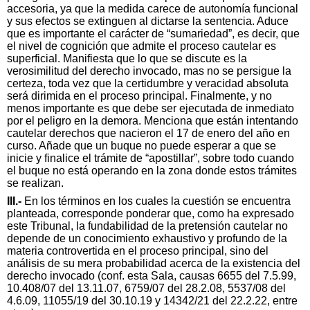
accesoria, ya que la medida carece de autonomía funcional
y sus efectos se extinguen al dictarse la sentencia. Aduce
que es importante el carácter de “sumariedad”, es decir, que
el nivel de cognición que admite el proceso cautelar es
superficial. Manifiesta que lo que se discute es la
verosimilitud del derecho invocado, mas no se persigue la
certeza, toda vez que la certidumbre y veracidad absoluta
será dirimida en el proceso principal. Finalmente, y no
menos importante es que debe ser ejecutada de inmediato
por el peligro en la demora. Menciona que están intentando
cautelar derechos que nacieron el 17 de enero del año en
curso. Añade que un buque no puede esperar a que se
inicie y finalice el trámite de “apostillar”, sobre todo cuando
el buque no está operando en la zona donde estos trámites
se realizan.
III.-
En los términos en los cuales la cuestión se encuentra
planteada, corresponde ponderar que, como ha expresado
este Tribunal, la fundabilidad de la pretensión cautelar no
depende de un conocimiento exhaustivo y profundo de la
materia controvertida en el proceso principal, sino del
análisis de su mera probabilidad acerca de la existencia del
derecho invocado (conf. esta Sala, causas 6655 del 7.5.99,
10.408/07 del 13.11.07, 6759/07 del 28.2.08, 5537/08 del
4.6.09, 11055/19 del 30.10.19 y 14342/21 del 22.2.22, entre