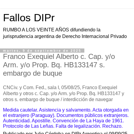
Fallos DIPr
RUMBO A LOS VEINTE AÑOS difundiendo la
jurisprudencia argentina de Derecho Internacional Privado
martes, 9 de septiembre de 2025
Franco Exequiel Alberto c. Cap. y/o
Arm. y/o Prop. Bq. HB133147 s.
embargo de buque
CNCiv. y Com. Fed., sala I, 05/08/25,
Franco Exequiel
Alberto y otros c. Cap. y/o Arm. y/o Prop. Bq. HB133147 y
otros s. embargo de buque / interdicción de navegar
Medida cautelar.
Asistencia y salvamento.
Acta otorgada en
el extranjero (Paraguay). Documentos públicos extranjeros.
Autenticidad. Apostille. Convención de La Haya de 1961.
Protocolo de Las Leñas. Falta de legalización. Rechazo.
Publicado por Julio Córdoba en DIPr Argentina el 09/09/25.