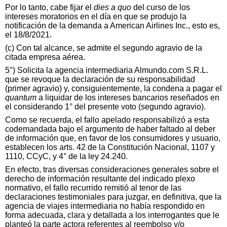
Por lo tanto, cabe fijar el
dies a quo
del curso de los
intereses moratorios en el día en que se produjo la
notificación de la demanda a American Airlines Inc., esto es,
el 18/8/2021.
(c) Con tal alcance, se admite el segundo agravio de la
citada empresa aérea.
5°) Solicita la agencia intermediaria Almundo.com S.R.L.
que se revoque la declaración de su responsabilidad
(primer agravio) y, consiguientemente, la condena a pagar el
quantum
a liquidar de los intereses bancarios reseñados en
el considerando 1° del presente voto (segundo agravio).
Como se recuerda, el fallo apelado responsabilizó a esta
codemandada bajo el argumento de haber faltado al deber
de información que, en favor de los consumidores y usuario,
establecen los arts. 42 de la Constitución Nacional, 1107 y
1110, CCyC, y 4° de la ley 24.240.
En efecto, tras diversas consideraciones generales sobre el
derecho de información resultante del indicado plexo
normativo, el fallo recurrido remitió al tenor de las
declaraciones testimoniales para juzgar, en definitiva, que la
agencia de viajes intermediaria no había respondido en
forma adecuada, clara y detallada a los interrogantes que le
planteó la parte actora referentes al reembolso y/o