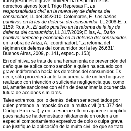
transgresiones o grave indiferencia respecto de los
derechos ajenos (conf. Trigo Represas F.,
La
responsabilidad civil en la nueva ley de defensa del
consumidor
, LL del 3/5/2010; Colombres, F.,
Los daños
punitivos en la ley de defensa del consumidor,
LL 2008-E, p.
1159; Rua, A.,
El daño punitivo en la reforma de la ley de
defensa del consumidor
, LL 31/7/2009; Elías, A.,
Daño
punitivo: derecho y economía en la defensa del consumidor,
en la obra de Ariza, A. [coordinador], “La reforma del
régimen de defensa del consumidor por la ley 26.631”,
Buenos Aires, 2009, p. 141, espec. p. 153).
En definitiva, se trata de una herramienta de prevención del
daño que se aplica como sanción a quien ha actuado con
grave indiferencia hacía los derechos del consumidor. Es
decir, sólo procederá ante la ocurrencia de un hecho grave
realizado con intención o suficiente negligencia que, como
tal, amerite sanciones con el fin de desanimar la ocurrencia
futura de acciones similares.
Tales extremos, por lo demás, deben ser acreditados por
quien pretende la imposición de la multa civil (art. 377 del
Código Procesal), y en la especie ello no aparece cumplido,
pues nada se ha demostrado nítidamente en orden a un
especial comportamiento expresivo de dolo o culpa grave,
que justifique la aplicación de la multa civil de que se trata.