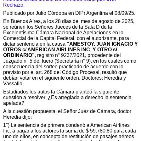
Rechazo.
Publicado por Julio Córdoba en DIPr Argentina el 08/09/25.
En Buenos Aires, a los 28 días del mes de agosto de 2025,
se reúnen los Señores Jueces de la Sala D de la
Excelentísima Cámara Nacional de Apelaciones en lo
Comercial de la Capital Federal, con el autorizante, para
dictar sentencia en la causa
“AMESTOY, JUAN IGNACIO Y
OTROS c/ AMERICAN AIRLINES INC. Y OTRO s/
ORDINARIO”
, registro n° 9237/2021, procedente del
Juzgado n° 5 del fuero (Secretaría n° 9), en los cuales como
consecuencia del sorteo practicado de acuerdo con lo
previsto por el art. 268 del Código Procesal, resultó que
debían votar en el siguiente orden, Doctores: Heredia y
Vassallo.
Estudiados los autos la Cámara planteó la siguiente
cuestión a resolver: ¿Es arreglada a derecho la sentencia
apelada?
A la cuestión propuesta, el Señor Juez de Cámara, doctor
Heredia dijo:
1°) La sentencia de primera condenó a American Airlines
Inc. a pagar a los actores la suma de $ 59.780,80 para cada
uno de ellos, en concepto de restitución de pasajes aéreos