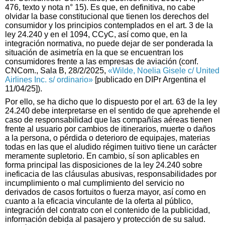
476, texto y nota n° 15). Es que, en definitiva, no cabe
olvidar la base constitucional que tienen los derechos del
consumidor y los principios contemplados en el art. 3 de la
ley 24.240 y en el 1094, CCyC, así como que, en la
integración normativa, no puede dejar de ser ponderada la
situación de asimetría en la que se encuentran los
consumidores frente a las empresas de aviación (conf.
CNCom., Sala B, 28/2/2025,
«Wilde, Noelia Gisele c/ United
Airlines Inc. s/ ordinario»
[publicado en DIPr Argentina el
11/04/25]).
Por ello, se ha dicho que lo dispuesto por el art. 63 de la ley
24.240 debe interpretarse en el sentido de que aprehende el
caso de responsabilidad que las compañías aéreas tienen
frente al usuario por cambios de itinerarios, muerte o daños
a la persona, o pérdida o deterioro de equipajes, materias
todas en las que el aludido régimen tuitivo tiene un carácter
meramente supletorio. En cambio, sí son aplicables en
forma principal las disposiciones de la ley 24.240 sobre
ineficacia de las cláusulas abusivas, responsabilidades por
incumplimiento o mal cumplimiento del servicio no
derivados de casos fortuitos o fuerza mayor, así como en
cuanto a la eficacia vinculante de la oferta al público,
integración del contrato con el contenido de la publicidad,
información debida al pasajero y protección de su salud.