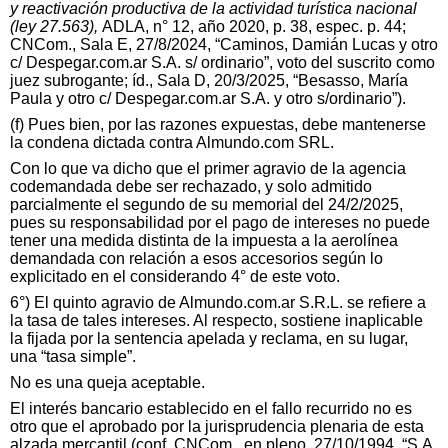
y reactivación productiva de la actividad turística nacional
(ley 27.563),
ADLA, n° 12, año 2020, p. 38, espec. p. 44;
CNCom., Sala E, 27/8/2024, “Caminos, Damián Lucas y otro
c/ Despegar.com.ar S.A. s/ ordinario”, voto del suscrito como
juez subrogante; íd., Sala D, 20/3/2025, “Besasso, María
Paula y otro c/ Despegar.com.ar S.A. y otro s/ordinario”).
(f) Pues bien, por las razones expuestas, debe mantenerse
la condena dictada contra Almundo.com SRL.
Con lo que va dicho que el primer agravio de la agencia
codemandada debe ser rechazado, y solo admitido
parcialmente el segundo de su memorial del 24/2/2025,
pues su responsabilidad por el pago de intereses no puede
tener una medida distinta de la impuesta a la aerolínea
demandada con relación a esos accesorios según lo
explicitado en el considerando 4° de este voto.
6°) El quinto agravio de Almundo.com.ar S.R.L. se refiere a
la tasa de tales intereses. Al respecto, sostiene inaplicable
la fijada por la sentencia apelada y reclama, en su lugar,
una “tasa simple”.
No es una queja aceptable.
El interés bancario establecido en el fallo recurrido no es
otro que el aprobado por la jurisprudencia plenaria de esta
alzada mercantil (conf. CNCom., en pleno, 27/10/1994, “S.A.