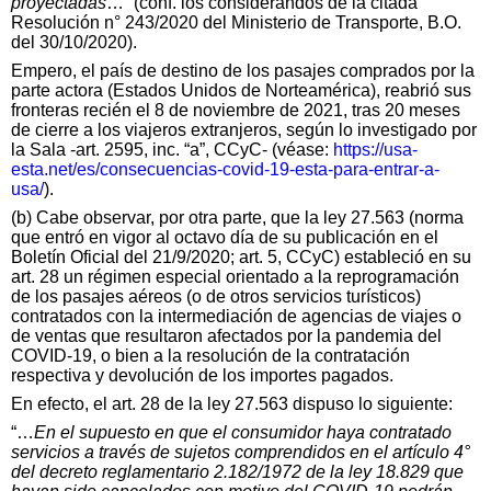
proyectadas
…” (conf. los considerandos de la citada
Resolución n°
243/2020 del Ministerio de Transporte, B.O.
del 30/10/2020).
Empero, el país de destino de los pasajes comprados por la
parte actora (Estados Unidos de Norteamérica), reabrió sus
fronteras recién el 8 de noviembre de 2021, tras 20 meses
de cierre a los viajeros extranjeros, según lo investigado por
la Sala -art. 2595, inc. “a”, CCyC- (véase:
https://usa-
esta.net/es/consecuencias-covid-19-esta-para-entrar-a-
usa/
).
(b) Cabe observar, por otra parte, que la ley 27.563 (norma
que entró en vigor al octavo día de su publicación en el
Boletín Oficial del 21/9/2020; art. 5, CCyC) estableció en su
art. 28 un régimen especial orientado a la reprogramación
de los pasajes aéreos (o de otros servicios turísticos)
contratados con la intermediación de agencias de viajes o
de ventas que resultaron afectados por la pandemia del
COVID-19, o bien a la resolución de la contratación
respectiva y devolución de los importes pagados.
En efecto, el art. 28 de la ley 27.563 dispuso lo siguiente:
“…
En el supuesto en que el consumidor haya contratado
servicios a través de sujetos comprendidos en el artículo 4°
del decreto reglamentario 2.182/1972 de la ley 18.829 que