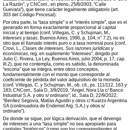
La Razón”, y CNCom., en pleno, 25/8/2003, “Calle
Guevara”), que tiene carácter legalmente obligatorio (art.
303 del Código Procesal).
Por otra parte, la “tasa simple” o el “interés simple”, que es el
generado en forma exactamente proporcional al capital
inicial y al tiempo (conf. Villegas, C. y Schujman, M.,
Intereses y tasas
, Buenos Aires, 1990, p. 104, n° 7.2), no es
otro que el llamado interés puro o a tasa nominal pura (conf.
Crovi, L.,
Clases de intereses. Sus razones jurídicas y
económicas
, reg. en suplemento “Intereses”, dirigido por
Julio C. Rivera, La Ley, Buenos Aires, julio 2004, p. 17, cap.
III.2), que no contempla, como es sabido, la denominada
“escoria” que se integra, entre otros conceptos,
fundamentalmente con el monto que corresponde al
coeficiente de pérdida del valor adquisitivo de la moneda
(conf. Villegas, C. y Schujman, M., ob. cit., ps. 111/112, 163 y
183; CNCom., Sala D, 3/9/2019, “Ángel, Nora Lía c/ Banco
Industrial S.A. y otro s/ ordinario”; íd., Sala D, 22/9/2022,
“Benítez Segovia, Matías Agustín y otros c/ Kuarzo Argentina
SA (continuadora de Endemol Arg. S.A.) y otros s/
ordinario”).
De donde se sigue, por lógica derivación, que el devengo
de intereses a una “tasa simple” no sea apropiado para
capitales “históricos” (como son los correspondientes al