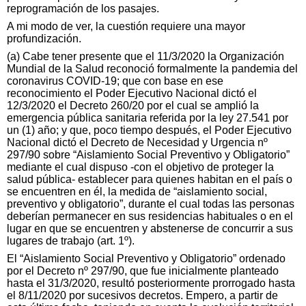
reprogramación de los pasajes.
A mi modo de ver, la cuestión requiere una mayor
profundización.
(a) Cabe tener presente que el 11/3/2020 la Organización
Mundial de la Salud reconoció formalmente la pandemia del
coronavirus COVID-19; que con base en ese
reconocimiento el Poder Ejecutivo Nacional dictó el
12/3/2020 el Decreto 260/20 por el cual se amplió la
emergencia pública sanitaria referida por la ley 27.541 por
un (1) año; y que, poco tiempo después, el Poder Ejecutivo
Nacional dictó el Decreto de Necesidad y Urgencia nº
297/90 sobre “Aislamiento Social Preventivo y Obligatorio”
mediante el cual dispuso -con el objetivo de proteger la
salud pública- establecer para quienes habitan en el país o
se encuentren en él, la medida de “aislamiento social,
preventivo y obligatorio”, durante el cual todas las personas
deberían permanecer en sus residencias habituales o en el
lugar en que se encuentren y abstenerse de concurrir a sus
lugares de trabajo (art. 1º).
El “Aislamiento Social Preventivo y Obligatorio” ordenado
por el Decreto nº 297/90, que fue inicialmente planteado
hasta el 31/3/2020, resultó posteriormente prorrogado hasta
el 8/11/2020 por sucesivos decretos. Empero, a partir de