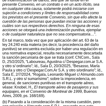
de indemnización de daños, sea que se funde en el
presente Convenio, en un contrato o en un acto ilícito, sea
en cualquier otra causa, solamente podrá iniciarse con
sujeción a condiciones y límites de responsabilidad como
los previstos en el presente Convenio, sin que ello afecte la
cuestión de las personas que puedan iniciar las acciones y
cuáles son sus respectivos derechos. En ninguna de esas
acciones se otorgará una indemnización punitiva, ejemplar
o de cualquier naturaleza que no sea compensatoria
…”.
En tal marco, toda vez que por aplicación del art. 63 de la
ley 24.240 esta materia (es decir, la procedencia del daño
punitivo) se encuentra excluida por haber una regulación en
una normativa especial, resulta necesariamente descartada
la sanción pecuniaria de que se trata (conf. CNCom., Sala
D, 25/2/2025, “Laboureau, Agustina c/ Despegar.com.ar S.A.
y otro s/ ordinario”; íd., Sala D, 20/3/2025, “Besasso, María
Paula y otro c/ Despegar.Com.Ar S.A. y otro s/ordinario”; íd.,
Sala E, 2/7/2024, “Rogala, Leonardo Miguel c/ Almundo.com
S.R.L. y otro s/ sumarísimo”; sobre la improcedencia, en
general, de sanciones punitivas en el transporte aéreo,
véase: Knobel, H.,
El transporte aéreo de pasajeros y sus
equipajes, en el Convenio de Montreal de 1999,
Buenos
Aires, 2009, ps. 168/169).
(b) Pasando a la consideración de la misma cuestión, pero