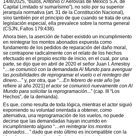
14/8/2025, “Bulos, Antonio c/ Aerovías de México S.A. de
Capital Limitado s/ sumarísimo”), no solo por su superior
jerarquía normativa (art. 31 de la Constitución Nacional),
sino también por el principio de que cuando se trata de una
legislación especial, ella prevalece sobre la norma general
(CSJN, Fallos 179:438).
Ahora bien, la aserción de haber existido un incumplimiento
en reintegrar los montos abonados expuesta como
fundamento de los pedidos de reparación del daño moral,
se contrapone radicalmente con el relato de los hechos
efectuado en el propio escrito de inicio, en el cual, por una
parte, se dijo que en abril de 2020 el señor Juan I. Amestoy
“…
se comunicó con la demandada Al Mundo para averiguar
las posibilidades de reprogramar el vuelo o el reintegro del
dinero
…” y, por otra, que “…
En febrero de este año
[se
refiere al año 2021]
el actor se comunicó nuevamente con Al
Mundo para solicitar la reprogramación
...” (cap. III “Los
Hechos”, de la demanda).
Es que, como resulta de toda lógica, mientras el actor siguió
exponiendo su voluntad orientada a obtener, como
alternativa, una reprogramación de los vuelos, no puede
decirse que las demandadas hayan incurrido en
incumplimiento alguno “…
en reintegrar los montos
abonados…
” dado que esto último es incompatible con la