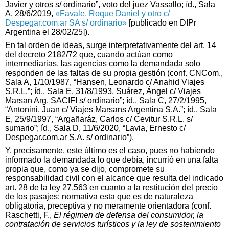
Javier y otros s/ ordinario”, voto del juez Vassallo; íd., Sala
A, 28/6/2019,
«Favale, Roque Daniel y otro c/
Despegar.com.ar SA s/ ordinario»
[publicado en DIPr
Argentina el 28/02/25]).
En tal orden de ideas, surge interpretativamente del art. 14
del decreto 2182/72 que, cuando actúan como
intermediarias, las agencias como la demandada solo
responden de las faltas de su propia gestión (conf. CNCom.,
Sala A, 1/10/1987, “Hansen, Leonardo c/ Anahid Viajes
S.R.L.”; íd., Sala E, 31/8/1993, Suárez, Ángel c/ Viajes
Marsan Arg. SACIFI s/ ordinario”; íd., Sala C, 27/2/1995,
“Antonini, Juan c/ Viajes Marsans Argentina S.A.”; íd., Sala
E, 25/9/1997, “Argañaráz, Carlos c/ Cevitur S.R.L. s/
sumario”; íd., Sala D, 11/6/2020, “Lavia, Ernesto c/
Despegar.com.ar S.A. s/ ordinario”).
Y, precisamente, este último es el caso, pues no habiendo
informado la demandada lo que debía, incurrió en una falta
propia que, como ya se dijo, compromete su
responsabilidad civil con el alcance que resulta del indicado
art. 28 de la ley 27.563 en cuanto a la restitución del precio
de los pasajes; normativa esta que es de naturaleza
obligatoria, preceptiva y no meramente orientadora (conf.
Raschetti, F.,
El régimen de defensa del consumidor, la
contratación de servicios turísticos y la ley de sostenimiento