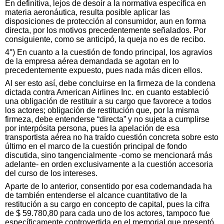
En definitiva, lejos de desoír a la normativa específica en
materia aeronáutica, resulta posible aplicar las
disposiciones de protección al consumidor, aun en forma
directa, por los motivos precedentemente señalados. Por
consiguiente, como se anticipó, la queja no es de recibo.
4°) En cuanto a la cuestión de fondo principal, los agravios
de la empresa aérea demandada se agotan en lo
precedentemente expuesto, pues nada más dicen ellos.
Al ser esto así, debe concluirse en la firmeza de la condena
dictada contra American Airlines Inc. en cuanto estableció
una obligación de restituir a su cargo que favorece a todos
los actores; obligación de restitución que, por la misma
firmeza, debe entenderse “directa” y no sujeta a cumplirse
por interpósita persona, pues la apelación de esa
transportista aérea no ha traído cuestión concreta sobre esto
último en el marco de la cuestión principal de fondo
discutida, sino tangencialmente -como se mencionará más
adelante- en orden exclusivamente a la cuestión accesoria
del curso de los intereses.
Aparte de lo anterior, consentido por esa codemandada ha
de también entenderse el alcance cuantitativo de la
restitución a su cargo en concepto de capital, pues la cifra
de $ 59.780,80 para cada uno de los actores, tampoco fue
específicamente controvertida en el memorial que presentó