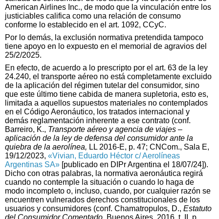
American Airlines Inc., de modo que la vinculación entre los
justiciables califica como una relación de consumo
conforme lo establecido en el art. 1092, CCyC.
Por lo demás, la exclusión normativa pretendida tampoco
tiene apoyo en lo expuesto en el memorial de agravios del
25/2/2025.
En efecto, de acuerdo a lo prescripto por el art. 63 de la ley
24.240, el transporte aéreo no está completamente excluido
de la aplicación del régimen tutelar del consumidor, sino
que este último tiene cabida de manera supletoria, esto es,
limitada a aquellos supuestos materiales no contemplados
en el Código Aeronáutico, los tratados internacional y
demás reglamentación inherente a ese contrato (conf.
Barreiro, K.,
Transporte aéreo y agencia de viajes –
aplicación de la ley de defensa del consumidor ante la
quiebra de la aerolínea,
LL 2016-E, p. 47; CNCom., Sala E,
19/12/2023,
«Vivian, Eduardo Héctor c/ Aerolíneas
Argentinas SA»
[publicado en DIPr Argentina el 18/07/24]).
Dicho con otras palabras, la normativa aeronáutica regirá
cuando no contemple la situación o cuando lo haga de
modo incompleto o, incluso, cuando, por cualquier razón se
encuentren vulnerados derechos constitucionales de los
usuarios y consumidores (conf. Chamatropulos, D.,
Estatuto
del Consumidor Comentado,
Buenos Aires, 2016, t. II, p.