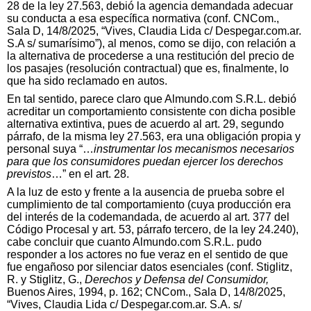
28 de la ley 27.563, debió la agencia demandada adecuar
su conducta a esa específica normativa (conf. CNCom.,
Sala D, 14/8/2025, “Vives, Claudia Lida c/ Despegar.com.ar.
S.A s/ sumarísimo”), al menos, como se dijo, con relación a
la alternativa de procederse a una restitución del precio de
los pasajes (resolución contractual) que es, finalmente, lo
que ha sido reclamado en autos.
En tal sentido, parece claro que Almundo.com S.R.L. debió
acreditar un comportamiento consistente con dicha posible
alternativa extintiva, pues de acuerdo al art. 29, segundo
párrafo, de la misma ley 27.563, era una obligación propia y
personal suya “…
instrumentar los mecanismos necesarios
para que los consumidores puedan ejercer los derechos
previstos
…” en el art. 28.
A la luz de esto y frente a la ausencia de prueba sobre el
cumplimiento de tal comportamiento (cuya producción era
del interés de la codemandada, de acuerdo al art. 377 del
Código Procesal y art. 53, párrafo tercero, de la ley 24.240),
cabe concluir que cuanto Almundo.com S.R.L. pudo
responder a los actores no fue veraz en el sentido de que
fue engañoso por silenciar datos esenciales (conf. Stiglitz,
R. y Stiglitz, G.,
Derechos y Defensa del Consumidor,
Buenos Aires, 1994, p. 162; CNCom., Sala D, 14/8/2025,
“Vives, Claudia Lida c/ Despegar.com.ar. S.A. s/