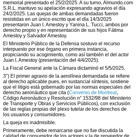
memorial presentado el 25/2/2025. A su turno, Almundo.com
S.R.L. mantuvo su apelación expresando agravios el día
24/2/2025. Las quejas de ambas demandadas fueron
resistidas en un único escrito que el día 14/3/2025
presentaron Juan I. Amestoy y Yanina L. Tucci, ambos por
derecho propio y en representación de sus hijos Fátima
Amestoy y Salvador Amestoy.
El Ministerio Público de la Defensa sostuvo el recurso
interpuesto por ese órgano en primera instancia,
propiciando su acogimiento, como así también el del actor
Juan I. Amestoy (presentación del 4/4/2025).
La Fiscal General ante la Cámara dictaminó el 5/5/2025.
3°) El primer agravio de la aerolínea demandada se refiere
al derecho aplicable pues, en sustancial síntesis, sostiene
que el litigio está gobernado por las normas especiales del
derecho aeronáutico que cita (
Convenio de Montreal
,
Código Aeronáutico y Resolución n° 1532/98 del Ministerio
de Transporte y Obras y Servicios Públicos), con exclusión
de las reglas propias del plexo tutelar de los derechos de
los usuarios y consumidores.
La queja es inadmisible.
Primeramente, debe remarcarse que no fue discutida la
calidad de consumidor de los actores y la de proveedor de