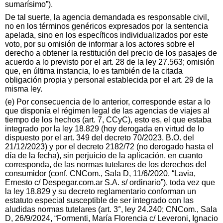
sumarísimo”).
De tal suerte, la agencia demandada es responsable civil,
no en los términos genéricos expresados por la sentencia
apelada, sino en los específicos individualizados por este
voto, por su omisión de informar a los actores sobre el
derecho a obtener la restitución del precio de los pasajes de
acuerdo a lo previsto por el art. 28 de la ley 27.563; omisión
que, en última instancia, lo es también de la citada
obligación propia y personal establecida por el art. 29 de la
misma ley.
(e) Por consecuencia de lo anterior, corresponde estar a lo
que disponía el régimen legal de las agencias de viajes al
tiempo de los hechos (art. 7, CCyC), esto es, el que estaba
integrado por la ley 18.829 (hoy derogada en virtud de lo
dispuesto por el art. 349 del decreto 70/2023, B.O. del
21/12/2023) y por el decreto 2182/72 (no derogado hasta el
día de la fecha), sin perjuicio de la aplicación, en cuanto
corresponda, de las normas tutelares de los derechos del
consumidor (conf. CNCom., Sala D, 11/6/2020, “Lavia,
Ernesto c/ Despegar.com.ar S.A. s/ ordinario”), toda vez que
la ley 18.829 y su decreto reglamentario conforman un
estatuto especial susceptible de ser integrado con las
aludidas normas tutelares (art. 3°, ley 24.240; CNCom., Sala
D, 26/9/2024, “Formenti, María Florencia c/ Leveroni, Ignacio