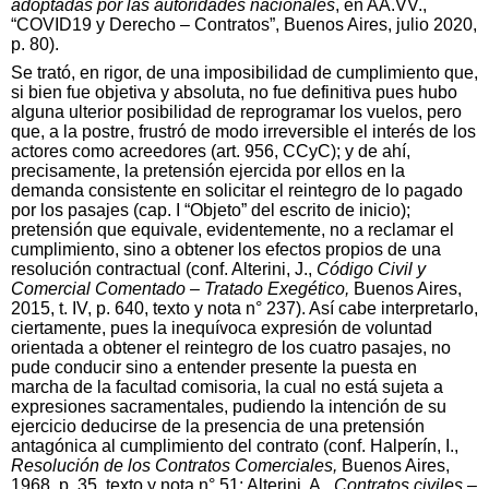
adoptadas por las autoridades nacionales
, en AA.VV.,
“COVID19 y Derecho – Contratos”, Buenos Aires, julio 2020,
p. 80).
Se trató, en rigor, de una imposibilidad de cumplimiento que,
si bien fue objetiva y absoluta, no fue definitiva pues hubo
alguna ulterior posibilidad de reprogramar los vuelos, pero
que, a la postre, frustró de modo irreversible el interés de los
actores como acreedores (art. 956, CCyC); y de ahí,
precisamente, la pretensión ejercida por ellos en la
demanda consistente en solicitar el reintegro de lo pagado
por los pasajes (cap. I “Objeto” del escrito de inicio);
pretensión que equivale, evidentemente, no a reclamar el
cumplimiento, sino a obtener los efectos propios de una
resolución contractual (conf. Alterini, J.,
Código Civil y
Comercial Comentado – Tratado Exegético,
Buenos Aires,
2015, t. IV, p. 640, texto y nota n° 237). Así cabe interpretarlo,
ciertamente, pues la inequívoca expresión de voluntad
orientada a obtener el reintegro de los cuatro pasajes, no
pude conducir sino a entender presente la puesta en
marcha de la facultad comisoria, la cual no está sujeta a
expresiones sacramentales, pudiendo la intención de su
ejercicio deducirse de la presencia de una pretensión
antagónica al cumplimiento del contrato (conf. Halperín, I.,
Resolución de los Contratos Comerciales,
Buenos Aires,
1968, p. 35, texto y nota n° 51; Alterini, A.,
Contratos civiles –