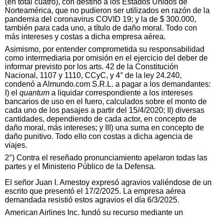
(en total cuatro), con destino a los Estados Unidos de
Norteamérica, que no pudieron ser utilizados en razón de la
pandemia del coronavirus COVID 19; y la de $ 300.000,
también para cada uno, a título de daño moral. Todo con
más intereses y costas a dicha empresa aérea.
Asimismo, por entender comprometida su responsabilidad
como intermediaria por omisión en el ejercicio del deber de
informar previsto por los arts. 42 de la Constitución
Nacional, 1107 y 1110, CCyC, y 4° de la ley 24.240,
condenó a Almundo.com S.R.L. a pagar a los demandantes:
I) el
quantum
a liquidar correspondiente a los intereses
bancarios de uso en el fuero, calculados sobre el monto de
cada uno de los pasajes a partir del 15/4/2020; II) diversas
cantidades, dependiendo de cada actor, en concepto de
daño moral, más intereses; y III) una suma en concepto de
daño punitivo. Todo ello con costas a dicha agencia de
viajes.
2°) Contra el reseñado pronunciamiento apelaron todas las
partes y el Ministerio Público de la Defensa.
El señor Juan I. Amestoy expresó agravios valiéndose de un
escrito que presentó el 17/2/2025. La empresa aérea
demandada resistió estos agravios el día 6/3/2025.
American Airlines Inc. fundó su recurso mediante un