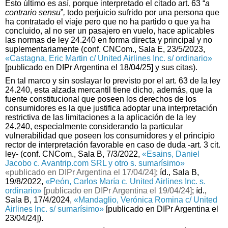
Esto último es así, porque interpretado el citado art. 63 “
a
contrario sensu
”
,
todo perjuicio sufrido por una persona que
ha contratado el viaje pero que no ha partido o que ya ha
concluido, al no ser un pasajero en vuelo, hace aplicables
las normas de ley 24.240 en forma directa y principal y no
suplementariamente (conf. CNCom., Sala E, 23/5/2023,
«Castagna, Eric Martin c/ United Airlines Inc. s/ ordinario»
[publicado en DIPr Argentina el 18/04/25] y sus citas).
En tal marco y sin soslayar lo previsto por el art. 63 de la ley
24.240, esta alzada mercantil tiene dicho, además, que la
fuente constitucional que poseen los derechos de los
consumidores es la que justifica adoptar una interpretación
restrictiva de las limitaciones a la aplicación de la ley
24.240, especialmente considerando la particular
vulnerabilidad que poseen los consumidores y el principio
rector de interpretación favorable en caso de duda -art. 3 cit.
ley- (conf. CNCom., Sala B, 7/3/2022,
«Esains, Daniel
Jacobo c. Avantrip.com SRL y otro s. sumarísimo»
«publicado en DIPr Argentina el 17/04/24]
; íd., Sala B,
19/8/2022,
«Peón, Carlos María c. United Airlines Inc. s.
ordinario»
[publicado en DIPr Argentina el 19/04/24]
; íd.,
Sala B, 17/4/2024,
«Mandaglio, Verónica Romina c/ United
Airlines Inc. s/ sumarísimo»
[publicado en DIPr Argentina el
23/04/24]).