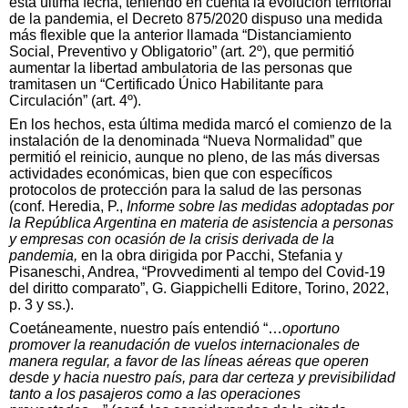
esta última fecha, teniendo en cuenta la evolución territorial
de la pandemia, el Decreto 875/2020 dispuso una medida
más flexible que la anterior llamada “Distanciamiento
Social, Preventivo y Obligatorio” (art. 2º), que permitió
aumentar la libertad ambulatoria de las personas que
tramitasen un “Certificado Único Habilitante para
Circulación” (art. 4º).
En los hechos, esta última medida marcó el comienzo de la
instalación de la denominada “Nueva Normalidad” que
permitió el reinicio, aunque no pleno, de las más diversas
actividades económicas, bien que con específicos
protocolos de protección para la salud de las personas
(conf. Heredia, P.,
Informe sobre las medidas adoptadas por
la República Argentina en materia de asistencia a personas
y empresas con ocasión de la crisis derivada de la
pandemia,
en la obra dirigida por Pacchi, Stefania y
Pisaneschi, Andrea, “Provvedimenti al tempo del Covid-19
del diritto comparato”, G. Giappichelli Editore, Torino, 2022,
p. 3 y ss.).
Coetáneamente, nuestro país entendió “…
oportuno
promover la reanudación de vuelos internacionales de
manera regular, a favor de las líneas aéreas que operen
desde y hacia nuestro país, para dar certeza y previsibilidad
tanto a los pasajeros como a las operaciones