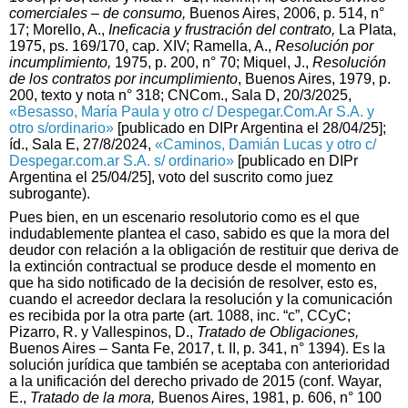
comerciales – de consumo,
Buenos Aires, 2006, p. 514, n°
17; Morello, A.,
Ineficacia y frustración del contrato,
La Plata,
1975, ps. 169/170, cap. XIV; Ramella, A.,
Resolución por
incumplimiento,
1975, p. 200, n° 70; Miquel, J.,
Resolución
de los contratos por incumplimiento
, Buenos Aires, 1979, p.
200, texto y nota n° 318; CNCom., Sala D, 20/3/2025,
«Besasso, María Paula y otro c/ Despegar.Com.Ar S.A. y
otro s/ordinario»
[publicado en DIPr Argentina el 28/04/25];
íd., Sala E, 27/8/2024,
«Caminos, Damián Lucas y otro c/
Despegar.com.ar S.A. s/ ordinario»
[publicado en DIPr
Argentina el 25/04/25], voto del suscrito como juez
subrogante).
Pues bien, en un escenario resolutorio como es el que
indudablemente plantea el caso, sabido es que la mora del
deudor con relación a la obligación de restituir que deriva de
la extinción contractual se produce desde el momento en
que ha sido notificado de la decisión de resolver, esto es,
cuando el acreedor declara la resolución y la comunicación
es recibida por la otra parte (art. 1088, inc. “c”, CCyC;
Pizarro, R. y Vallespinos, D.,
Tratado de Obligaciones,
Buenos Aires – Santa Fe, 2017, t. II, p. 341, n° 1394). Es la
solución jurídica que también se aceptaba con anterioridad
a la unificación del derecho privado de 2015 (conf. Wayar,
E.,
Tratado de la mora,
Buenos Aires, 1981, p. 606, n° 100