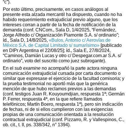
“c”).
Por esto último, precisamente, en casos análogos al
presente esta alzada mercantil ha dispuesto, cuando no ha
habido requerimiento extrajudicial previo alguno, que los
intereses corran a partir de la fecha de notificación de la
demanda (conf. CNCom., Sala D, 1/4/2025, “Fernández,
Jorge Alfredo c/ Organización Piamonte S.A. s/ ordinario”;
íd., Sala D, 14/8/2025,
«Bulos, Antonio c/ Aerovías de
México S.A. de Capital Limitado s/ sumarísimo»
[publicado
en DIPr Argentina el 22/08/25]; íd., Sala E, 27/8/2024,
“Caminos, Damián Lucas y otro c/ Despegar.com.ar S.A. s/
ordinario”, voto del suscrito como juez subrogante).
En el
sub examine
no acompañó la parte actora ninguna
comunicación extrajudicial cursada por carta documento o
similar que expresase el ejercicio de la facultad comisoria; y
la prueba testimonial no aportó más que la genérica
mención de que hubo reclamos previos a las demandas
(conf. testigos Juan R. Kouyoumdjian, respuesta 1ª; Germán
P. Ferrer, respuesta 4ª, en la que refiere llamados
telefónicos; Martín Boero, respuesta 1ª), pero sin indicación
de fechas, ni de si ellos cumplieron con las exigencias
propias de una comunicación orientada a la resolución
contractual extrajudicial (conf. Pizzarro, R. y Vallespinos, C.,
ob. cit., t. II, ps. 338/342, n° 1394).