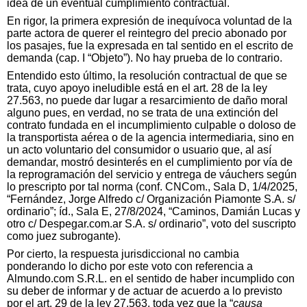
idea de un
eventual cumplimiento contractual.
En rigor, la primera expresión de inequívoca voluntad de la
parte actora de querer el reintegro del precio abonado por
los pasajes, fue la expresada en tal sentido en el escrito de
demanda (cap. I “Objeto”). No hay prueba de lo contrario.
Entendido esto último, la resolución contractual de que se
trata, cuyo apoyo ineludible está en el art. 28 de la ley
27.563, no puede dar lugar a resarcimiento de daño moral
alguno pues, en verdad, no se trata de una extinción del
contrato fundada en el incumplimiento culpable o doloso de
la transportista aérea o de la agencia intermediaria, sino en
un acto voluntario del consumidor o usuario que, al así
demandar, mostró desinterés en el cumplimiento por vía de
la reprogramación del servicio y entrega de váuchers según
lo prescripto por tal norma (conf. CNCom., Sala D, 1/4/2025,
“Fernández, Jorge Alfredo c/ Organización Piamonte S.A. s/
ordinario”; íd., Sala E, 27/8/2024, “Caminos, Damián Lucas y
otro c/ Despegar.com.ar S.A. s/ ordinario”, voto del suscripto
como juez subrogante).
Por cierto, la respuesta jurisdiccional no cambia
ponderando lo dicho por este voto con referencia a
Almundo.com S.R.L. en el sentido de haber incumplido con
su deber de informar y de actuar de acuerdo a lo previsto
por el art. 29 de la ley 27.563, toda vez que la “
causa