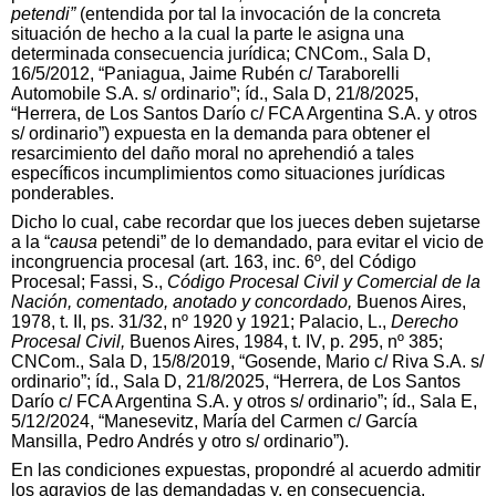
petendi”
(entendida por tal la invocación de la concreta
situación de hecho a la cual la parte le asigna una
determinada consecuencia jurídica; CNCom., Sala D,
16/5/2012, “Paniagua, Jaime Rubén c/ Taraborelli
Automobile S.A. s/ ordinario”; íd., Sala D, 21/8/2025,
“Herrera, de Los Santos Darío c/ FCA Argentina S.A. y otros
s/ ordinario”) expuesta en la demanda para obtener el
resarcimiento del daño moral no aprehendió a tales
específicos incumplimientos como situaciones jurídicas
ponderables.
Dicho lo cual, cabe recordar que los jueces deben sujetarse
a la “
causa
petendi” de lo demandado, para evitar el vicio de
incongruencia procesal (art. 163, inc. 6º, del Código
Procesal; Fassi, S.,
Código Procesal Civil y Comercial de la
Nación, comentado, anotado y concordado,
Buenos Aires,
1978, t. II, ps. 31/32, nº 1920 y 1921; Palacio, L.,
Derecho
Procesal Civil,
Buenos Aires, 1984, t. IV, p. 295, nº 385;
CNCom., Sala D, 15/8/2019, “Gosende, Mario c/ Riva S.A. s/
ordinario”; íd., Sala D, 21/8/2025, “Herrera, de Los Santos
Darío c/ FCA Argentina S.A. y otros s/ ordinario”; íd., Sala E,
5/12/2024, “Manesevitz, María del Carmen c/ García
Mansilla, Pedro Andrés y otro s/ ordinario”).
En las condiciones expuestas, propondré al acuerdo admitir
los agravios de las demandadas y, en consecuencia,