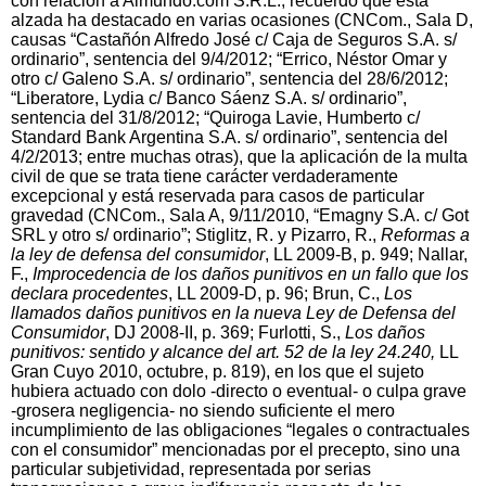
con relación a Almundo.com S.R.L., recuerdo que esta
alzada ha destacado en varias ocasiones (CNCom., Sala D,
causas “Castañón Alfredo José c/ Caja de Seguros S.A. s/
ordinario”, sentencia del 9/4/2012; “Errico, Néstor Omar y
otro c/ Galeno S.A. s/ ordinario”, sentencia del 28/6/2012;
“Liberatore, Lydia c/ Banco Sáenz S.A. s/ ordinario”,
sentencia del 31/8/2012; “Quiroga Lavie, Humberto c/
Standard Bank Argentina S.A. s/ ordinario”, sentencia del
4/2/2013; entre muchas otras), que la aplicación de la multa
civil de que se trata tiene carácter verdaderamente
excepcional y está reservada para casos de particular
gravedad (CNCom., Sala A, 9/11/2010, “Emagny S.A. c/ Got
SRL y otro s/ ordinario”; Stiglitz, R. y Pizarro, R.,
Reformas a
la ley de defensa del consumidor
, LL 2009-B, p. 949; Nallar,
F.,
Improcedencia de los daños punitivos en un fallo que los
declara procedentes
, LL 2009-D, p. 96; Brun, C.,
Los
llamados daños punitivos en la nueva Ley de Defensa del
Consumidor
, DJ 2008-II, p. 369; Furlotti, S.,
Los daños
punitivos: sentido y alcance del art. 52 de la ley 24.240,
LL
Gran Cuyo 2010, octubre, p. 819), en los que el sujeto
hubiera actuado con dolo -directo o eventual- o culpa grave
-grosera negligencia- no siendo suficiente el mero
incumplimiento de las obligaciones “legales o contractuales
con el consumidor” mencionadas por el precepto, sino una
particular subjetividad, representada por serias