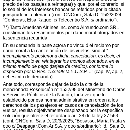
precio de los pasajes a reintegrar) y que, por el contrario, sí
lo sea el de los intereses bancarios referidos por la citada
jurisprudencia plenaria (conf. CNCom., Sala D, 15/2/2024,
“Contreras, Elsa Raquel c/ Telecentro S.A. s/ ordinario”).
7°) Tanto American Airlines Inc. como Almundo.com SRL
cuestionan los resarcimientos por daño moral otorgados en
la sentencia recurrida.
En su demanda la parte actora no vinculó el reclamo por
daño moral a la cancelación de los vuelos, sino al “…
incumplimiento posterior a dicha cancelación, es decir, el
incumplimiento en reintegrar los montos abonados, en el
mismo medio de pago (tarjeta de crédito), conforme lo
dispuesto por la Res. 1532/98 M.E.O.S.P
…” (cap. IV, ap. 2,
del escrito de demanda).
Ante todo, corresponde dejar de lado la cita de la
mencionada Resolución n° 1532/98 del Ministerio de Obras
y Servicios Públicos de la Nación, toda vez que lo
establecido por esa norma administrativa en orden a los
derechos de los pasajeros en casos de cancelación de los
vuelos, resulta objetivamente desplazado por la específica
solución que ofrece el recordado art. 28 de la ley 27.563
(conf. CNCom., Sala D, 20/3/2025, “Besasso, María Paula y
otro c/ Despegar.Com.Ar S.A. y otro s/ordinario”; íd., Sala D,