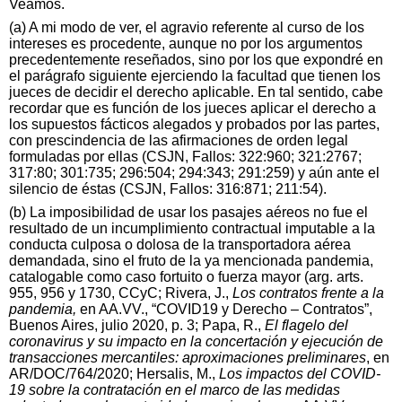
Veamos.
(a) A mi modo de ver, el agravio referente al curso de los
intereses es procedente, aunque no por los argumentos
precedentemente reseñados, sino por los que expondré en
el parágrafo siguiente ejerciendo la facultad que tienen los
jueces de decidir el derecho aplicable. En tal sentido, cabe
recordar que es función de los jueces aplicar el derecho a
los supuestos fácticos alegados y probados por las partes,
con prescindencia de las afirmaciones de orden legal
formuladas por ellas (CSJN, Fallos: 322:960; 321:2767;
317:80; 301:735; 296:504; 294:343; 291:259) y aún ante el
silencio de éstas (CSJN, Fallos: 316:871; 211:54).
(b) La imposibilidad de usar los pasajes aéreos no fue el
resultado de un incumplimiento contractual imputable a la
conducta culposa o dolosa de la transportadora aérea
demandada, sino el fruto de la ya mencionada pandemia,
catalogable como caso fortuito o fuerza mayor (arg. arts.
955, 956 y 1730, CCyC; Rivera, J.,
Los contratos frente a la
pandemia,
en AA.VV., “COVID19 y Derecho – Contratos”,
Buenos Aires, julio 2020, p. 3; Papa, R.,
El flagelo del
coronavirus y su impacto en la concertación y ejecución de
transacciones mercantiles: aproximaciones preliminares
, en
AR/DOC/764/2020; Hersalis, M.,
Los impactos del COVID-
19 sobre la contratación en el marco de las medidas