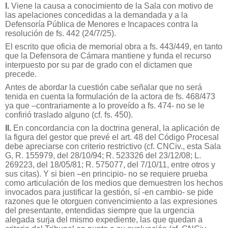
I.
Viene la causa a conocimiento de la Sala con motivo de
las apelaciones concedidas a la demandada y a la
Defensoría Pública de Menores e Incapaces contra la
resolución de fs. 442 (24/7/25).
El escrito que oficia de memorial obra a fs. 443/449, en tanto
que la Defensora de Cámara mantiene y funda el recurso
interpuesto por su par de grado con el dictamen que
precede.
Antes de abordar la cuestión cabe señalar que no será
tenida en cuenta la formulación de la actora de fs. 468/473
ya que –contrariamente a lo proveído a fs. 474- no se le
confirió traslado alguno (cf. fs. 450).
II.
En concordancia con la doctrina general, la aplicación de
la figura del gestor que prevé el art. 48 del Código Procesal
debe apreciarse con criterio restrictivo (cf. CNCiv., esta Sala
G, R. 155979, del 28/10/94; R. 523326 del 23/12/08; L.
269223, del 18/05/81; R. 575077, del 7/10/11, entre otros y
sus citas). Y si bien –en principio- no se requiere prueba
como articulación de los medios que demuestren los hechos
invocados para justificar la gestión, sí -en cambio- se pide
razones que le otorguen convencimiento a las expresiones
del presentante, entendidas siempre que la urgencia
alegada surja del mismo expediente, las que quedan a