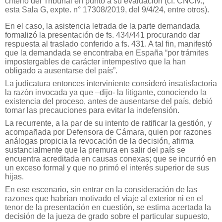
criterio del Tribunal en punto a su evaluación (cf. CNCiv.,
esta Sala G, expte. n° 17308/2019, del 9/4/24, entre otros).
En el caso, la asistencia letrada de la parte demandada
formalizó la presentación de fs. 434/441 procurando dar
respuesta al traslado conferido a fs. 431. A tal fin, manifestó
que la demandada se encontraba en España “por trámites
impostergables de carácter intempestivo que la han
obligado a ausentarse del país”.
La judicatura entonces interviniente consideró insatisfactoria
la razón invocada ya que –dijo- la litigante, conociendo la
existencia del proceso, antes de ausentarse del país, debió
tomar las precauciones para evitar la indefensión.
La recurrente, a la par de su intento de ratificar la gestión, y
acompañada por Defensora de Cámara, quien por razones
análogas propicia la revocación de la decisión, afirma
sustancialmente que la premura en salir del país se
encuentra acreditada en causas conexas; que se incurrió en
un exceso formal y que no primó el interés superior de sus
hijas.
En ese escenario, sin entrar en la consideración de las
razones que habrían motivado el viaje al exterior ni en el
tenor de la presentación en cuestión, se estima acertada la
decisión de la jueza de grado sobre el particular supuesto,