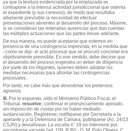
ya que la tesitura evidenciada por la emplazada se
contrapone a la intensa actividad jurisdiccional que ostenta
el expediente (y sus conexos), de modo que resultaba
altamente previsible la necesidad de efectuar
presentaciones atinentes al desarrollo del proceso. Máxime,
si se consideran las reiteradas ausencias que dan cuentas
las múltiples actuaciones que las partes llevan adelante.
De esa manera, no puede aceptarse que estemos en
presencia de una contingencia imprevista, en la medida que
–como se dijo- el acto procesal que se procuró concretar era
objetivamente previsible. En ese sentido, debe decirse que
el desarrollo del proceso engendra un deber de diligencia
por parte de los litigantes, quienes deben adoptar las
medidas necesarias para afrontar las contingencias
procesales.
Por tanto, no cabe más que desestimar los pretensos
agravios.
III.
Por lo expuesto, oído el Ministerio Público Fiscal, el
Tribunal,
resuelve:
confirmar el pronunciamiento apelado,
sin imposición de costas por no haber mediado
sustanciación. Regístrese; notifíquese por Secretaría a la
apelante y a la Defensora de Cámara; publíquese (Ac. 24/13
CSJN) y devuélvase. La vocalía n° 19 no interviene por
encontrarse vacante (art. 109, RJN).- G. M. Polo Olivera. C.