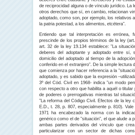
de reciprocidad alguna o de vínculo jurídico. La 
otros derechos que sí, en cambio, relacionan vi
adoptado, como son, por ejemplo, los relativos al
la patria potestad, a los alimentos, etcétera".
Entiendo que tal interpretación es errónea,
prescinde de los propios términos de la ley (art.
art. 32 de la ley 19.134 establece: "La situació
deberes del adoptante y adoptado entre sí, s
domicilio del adoptado al tiempo de la adopci
conferido en el extranjero". De la simple lectura
que comienza por hacer referencia a la "situació
adoptado, y es sabido que la expresión –utilizada
3º del Cód. Civil en 1968- indica "un modo pe
con respecto a otro que habilita a aquél o titular 
de poderes o prerrogativas mientras tal situaci
"La reforma del Código Civil. Efectos de la ley c
E.D., t. 28, p. 807, especialmente p. 810). Vale 
1971 ha
encabezado la norma con la indicac
genérico como el de "situación", el que alude a 
ambas partes derivados del vínculo que crea
particularizar con un sector de dichas con