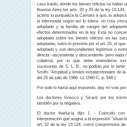
caso traído, donde los bienes relictos se hallan 
Buenos Aires los arts. 20 y 25 de la ley 19.134
acierto lo puntualiza
la Cámara
a quo, la adopci
la interesada según así lo tolera- no crea vínc
adoptado y la familia de sangre del adoptant
efectos determinados en la ley. Esta no conced
adoptado sobre los bienes relictos en las suc
adoptante, salvo lo previsto por el art. 25, el qu
adoptado y sus descendientes legítimos o extra
directa –ascendente y descendente- pero nada di
colateral, por lo que debe entenderse exc
sucesorias de S. L. B., no podían por lo tanto 
Smith, "Amplitud y límites extraterritoriales de l
del 25 de julio de 1980 -LL 1980-C, p. 948-).
Por todo lo hasta aquí expuesto, doy mi voto por 
Los doctores Gnecco y Sicard, por los mism
también por la negativa.
El doctor Ibarlucía dijo: 1. - Coincido con
interpretación que asigna a la expresión "situació
art. 32 de la ley 19.134, como comprensiva de 