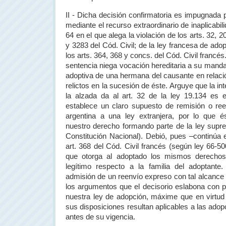
II - Dicha decisión confirmatoria es impugnada 
mediante el recurso extraordinario de inaplicabil
64 en el que alega la violación de los arts. 32, 2
y 3283 del Cód. Civil; de la ley francesa de ad
los arts. 364, 368 y concs. del Cód. Civil francés
sentencia niega vocación hereditaria a su manda
adoptiva de una hermana del causante en relaci
relictos en la sucesión de éste. Arguye que la int
la alzada da al art. 32 de la ley 19.134 es
establece un claro supuesto de remisión o re
argentina a una ley extranjera, por lo que 
nuestro derecho formando parte de la ley sup
Constitución Nacional). Debió, pues –continúa e
art. 368 del Cód. Civil francés (según ley 66-50
que otorga al adoptado los mismos derechos
legítimo respecto a la familia del adoptante.
admisión de un reenvío expreso con tal alcance 
los argumentos que el decisorio eslabona con pi
nuestra ley de adopción, máxime que en virtud 
sus disposiciones resultan aplicables a las ado
antes de su vigencia.