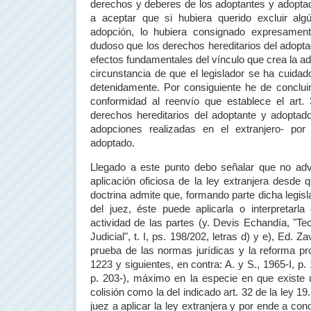
derechos y deberes de los adoptantes y adoptado
a aceptar que si hubiera querido excluir alg
adopción, lo hubiera consignado expresament
dudoso que los derechos hereditarios del adopta
efectos fundamentales del vínculo que crea la a
circunstancia de que el legislador se ha cuidad
detenidamente. Por consiguiente he de conclui
conformidad al reenvío que establece el art. 
derechos hereditarios del adoptante y adoptad
adopciones realizadas en el extranjero- por 
adoptado.
Llegado a este punto debo señalar que no advi
aplicación oficiosa de la ley extranjera desde 
doctrina admite que, formando parte dicha legisla
del juez, éste puede aplicarla o interpretarl
actividad de las partes (y. Devis Echandía, "T
Judicial
", t. I, ps. 198/202, letras d) y e), Ed. Z
prueba de las normas jurídicas y la reforma pr
1223 y siguientes, en contra: A. y S., 1965-I, p.
p. 203-), máximo en la especie en que existe 
colisión como la del indicado art. 32 de la ley 19
juez a aplicar la ley extranjera y por ende a cono