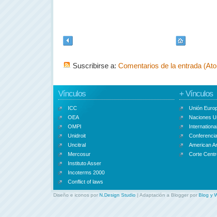
Suscribirse a:
Comentarios de la entrada (At
Vínculos
+ Vínculos
ICC
Unión Euro
OEA
Naciones U
OMPI
Internationa
Unidroit
Conferencia
Uncitral
American Ar
Mercosur
Corte Centr
Instituto Asser
Incoterms 2000
Conflict of laws
Diseño e iconos por
N.Design Studio
| Adaptación a Blogger por
Blog y 