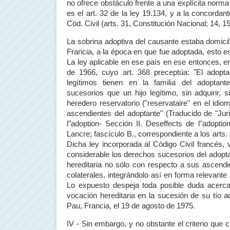
no ofrece obstáculo frente a una explícita norm
es el art. 32 de la ley 19.134, y a la concordant
Cód. Civil (arts. 31, Constitución Nacional; 14, 15
La sobrina adoptiva del causante estaba domicil
Francia, a la época en que fue adoptada, esto e
La ley aplicable en ese país en ese entonces, era
de 1966, cuyo art. 368 preceptúa: "El adopt
legítimos tienen en la familia del adopta
sucesorios que un hijo legítimo, sin adquirir, 
heredero reservatorio ("reservataire" en el idiom
ascendientes del adoptante" (Traducido de "Ju
l"adoption- Sección II. Deseffects de l"adoptio
Lancre; fascículo B., correspondiente a los arts.
Dicha ley incorporada al Código Civil francés,
considerable los derechos sucesorios del adopt
hereditaria no sólo con respecto a sus ascend
colaterales, integrándolo así en forma relevante 
Lo expuesto despeja toda posible duda acerca
vocación hereditaria en la sucesión de su tío ad
Pau, Francia, el 19 de agosto de 1975.
IV - Sin embargo, y no obstante el criterio que 