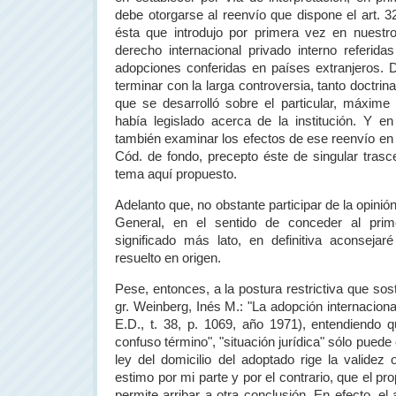
debe otorgarse al reenvío que dispone el art. 3
ésta que introdujo por primera vez en nuestr
derecho internacional privado interno referidas
adopciones conferidas en países extranjeros. 
terminar con la larga controversia, tanto doctrina
que se desarrolló sobre el particular, máxime
había legislado acerca de la institución. Y e
también examinar los efectos de ese reenvío en 
Cód. de fondo, precepto éste de singular trasce
tema aquí propuesto.
Adelanto que, no obstante participar de la opinió
General, en el sentido de conceder al prim
significado más lato, en definitiva aconsejar
resuelto en origen.
Pese, entonces, a la postura restrictiva que sos
gr. Weinberg, Inés M.: "La adopción internaciona
E.D., t. 38, p. 1069, año 1971), entendiendo 
confuso término", "situación jurídica" sólo puede 
ley del domicilio del adoptado rige la validez 
estimo por mi parte y por el contrario, que el pro
permite arribar a otra conclusión. En efecto, el 