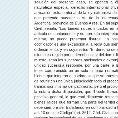
solución del presente caso, se oponen a él
naturaleza especial, derecho internacional priv
aplicación extraterritorial de la ley extranjera 
que pretende suceder a su tío la interesa
Argentina
, provincia de Buenos Aires. En tal sup
Civil, señala: "Los bienes raíces situados en
l
artículo es contundente, y su correcta interpreta
misma, no puede presentar fisuras. La post
codificador es una excepción a la regla que sient
ordenamiento, y en cuya virtud "El derecho de s
difunto es regido por el derecho local del domicili
muerte, sean los sucesores nacionales o extranje
unidad sucesoria responde, por una parte, a 
tener comprendido en un solo sistema normati
bienes que integran al patrimonio que se transmit
de reunir en una única jurisdicción todo el proce
transmisión misma del patrimonio, pero el propio
la nota a dicha disposición, que "Puede llama
principio general, lo que está dispuesto respec
bienes raíces que forman una parte del territorio
debe siempre ser transferido en conformidad a 
art. 10 de este Código" (art. 3612, Cód. Civil; con