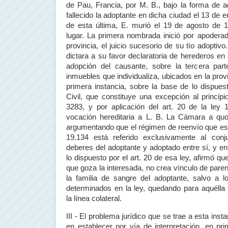
de Pau, Francia, por M. B., bajo la forma de 
fallecido la adoptante en dicha ciudad el 13 de
de esta última, E. murió el 19 de agosto de 1
lugar. La primera nombrada inició por apoderado
provincia, el juicio sucesorio de su tío adoptivo
dictara a su favor declaratoria de herederos en
adopción del causante, sobre la tercera part
inmuebles que individualiza, ubicados en la pro
primera instancia, sobre la base de lo dispuest
Civil, que constituye una excepción al principi
3283, y por aplicación del art. 20 de la ley 
vocación hereditaria a L. B.
La Cámara
a quo
argumentando que el régimen de reenvío que esta
19.134 está referido exclusivamente al con
deberes del adoptante y adoptado entre sí, y e
lo dispuesto por el art. 20 de esa ley, afirmó qu
que goza la interesada, no crea vínculo de pare
la familia de sangre del adoptante, salvo a 
determinados en la ley, quedando para aquélla 
la línea colateral.
III - El problema jurídico que se trae a esta insta
en establecer por vía de interpretación, en pri