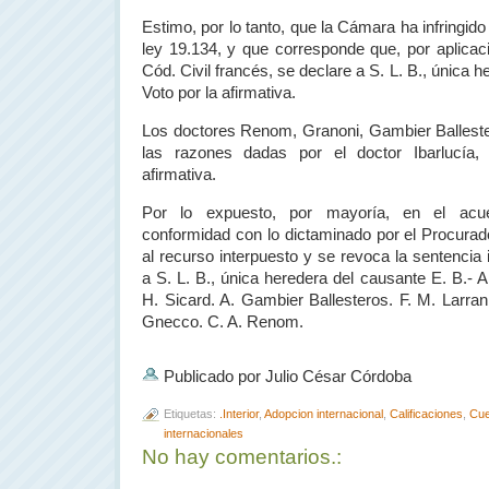
Estimo, por lo tanto, que
la Cámara
ha infringido
ley 19.134, y que corresponde que, por aplicaci
Cód. Civil francés, se declare a S. L. B., única 
Voto por la afirmativa.
Los doctores Renom, Granoni, Gambier Balles
las razones dadas por el doctor Ibarlucía,
afirmativa.
Por lo expuesto, por mayoría, en el acu
conformidad con lo dictaminado por el Procurad
al recurso interpuesto y se revoca la sentenci
a S. L. B., única heredera del causante E. B.- A.
H. Sicard. A. Gambier Ballesteros. F. M. Larr
Gnecco. C. A. Renom.
Publicado por Julio César Córdoba
Etiquetas:
.Interior
,
Adopcion internacional
,
Calificaciones
,
Cue
internacionales
No hay comentarios.: