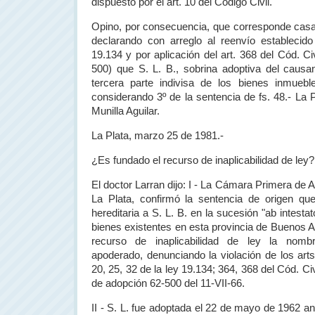
dispuesto por el art. 10 del Código Civil.
Opino, por consecuencia, que corresponde casa
declarando con arreglo al reenvío establecido
19.134 y por aplicación del art. 368 del Cód. Ci
500) que S. L. B., sobrina adoptiva del causa
tercera parte indivisa de los bienes inmueble
considerando 3º de la sentencia de fs. 48.-
La P
Munilla Aguilar.
La Plata
, marzo 25 de 1981.-
¿Es fundado el recurso de inaplicabilidad de ley?
El doctor Larran dijo: I -
La Cámara Primera
de A
La Plata
, confirmó la sentencia de origen q
hereditaria a S. L. B. en la sucesión "ab intesta
bienes existentes en esta provincia de Buenos A
recurso de inaplicabilidad de ley la nomb
apoderado, denunciando la violación de los arts
20, 25, 32 de la ley 19.134; 364, 368 del Cód. Civ
de adopción 62-500 del 11-VII-66.
II - S. L. fue adoptada el 22 de mayo de 1962 ant