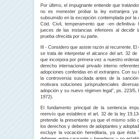
Por último, el impugnante entiende que tratánd
no es menester probar la ley extranjera y
subsumido en la excepción contemplada por la úl
Cód. Civil, temperamento que –en definitiva- 
jueces de las instancias inferiores al decidir 
prueba ofrecida por su parte.
III - Considero que asiste razón al recurrente. 
se trata de interpretar el alcance del art. 32 de
que incorpora por primera vez a nuestro ordena
derecho internacional privado interno referente
adopciones conferidas en el extranjero. Con su 
la controversia suscitada antes de la sanció
motivara soluciones jurisprudenciales diversa
adopción y su nuevo régimen legal", ps. 223/5, 
1972).
El fundamento principal de la sentencia imp
reenvío que establece el art. 32 de la ley 19.1
pretende la presentante ya que el mismo sólo 
los derechos y deberes de adoptantes y adoptado
excluye la vocación hereditaria, ya que ésta
deberes entre causante y herederos y no estable