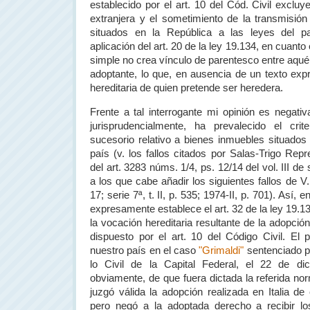
establecido por el art. 10 del Cód. Civil excluye
extranjera y el sometimiento de la transmisió
situados en
la República
a las leyes del pa
aplicación del art. 20 de la ley 19.134, en cuant
simple no crea vínculo de parentesco entre aquél 
adoptante, lo que, en ausencia de un texto expr
hereditaria de quien pretende ser heredera.
Frente a tal interrogante mi opinión es negati
jurisprudencialmente, ha prevalecido el cri
sucesorio relativo a bienes inmuebles situado
país (v. los fallos citados por Salas-Trigo Re
del art. 3283 núms. 1/4, ps. 12/14 del vol. III de
a los que cabe añadir los siguientes fallos de V.E
17; serie 7ª, t. II, p. 535; 1974-II, p. 701). Así,
expresamente establece el art. 32 de la ley 19.
la vocación hereditaria resultante de la adopción
dispuesto por el art. 10 del Código Civil. El
nuestro país en el caso
"Grimaldi"
sentenciado 
lo Civil de
la Capital Federal
, el 22 de dic
obviamente, de que fuera dictada la referida nor
juzgó válida la adopción realizada en Italia d
pero negó a la adoptada derecho a recibir l