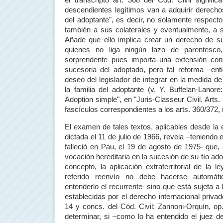
el transcripto art. 368 del Cód. Civil signif
descendientes legítimos van a adquirir derechos
del adoptante", es decir, no solamente respect
también a sus colaterales y eventualmente, a 
Añade que ello implica crear un derecho de s
quienes no liga ningún lazo de parentesco
sorprendente pues importa una extensión con
sucesoria del adoptado, pero tal reforma –entie
deseo del legislador de integrar en la medida de
la familia del adoptante (v. Y. Buffelan-Lanore
Adoption simple", en "Juris-Classeur Civil. Arts.
fascículos correspondientes a los arts. 360/372
El examen de tales textos, aplicables desde la e
dictada el 11 de julio de 1966, revela –teniendo
falleció en Pau, el 19 de agosto de 1975- que, 
vocación hereditaria en la sucesión de su tío ad
concepto, la aplicación extraterritorial de la l
referido reenvío no debe hacerse automá
entenderlo el recurrente- sino que está sujeta a 
establecidas por el derecho internacional privado
14 y concs. del Cód. Civil; Zannoni-Orquín, op.
determinar, si –como lo ha entendido el juez de 