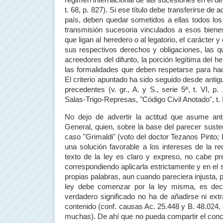
régimen internacional de las sucesiones en el de
t. 68, p. 827). Si ese título debe transferirse de 
país, deben quedar sometidos a ellas todos los
transmisión sucesoria vinculados a esos bienes
que ligan al heredero o al legatorio, el carácter 
sus respectivos derechos y obligaciones, las 
acreedores del difunto, la porción legítima del 
las formalidades que deben respetarse para hace
El criterio apuntado ha sido seguido desde anti
precedentes (v. gr., A. y S., serie 5ª, t. VI, p. 1
Salas-Trigo-Represas, "Código Civil Anotado", t. II
No dejo de advertir la actitud que asume an
General, quien, sobre la base del parecer suste
caso "Grimaldi" (voto del doctor Tezanos Pinto; L
una solución favorable a los intereses de la re
texto de la ley es claro y expreso, no cabe pr
correspondiendo aplicarla estrictamente y en el 
propias palabras, aun cuando pareciera injusta, p
ley debe comenzar por la ley misma, es deci
verdadero significado no ha de añadirse ni ext
contenido (conf. causas Ac. 25.448 y B. 48.024,
muchas). De ahí que no pueda compartir el conce