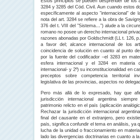
Estos principios se pueden desprender de los ar
3284 y 3285 del Cód. Civil. Aun cuando estos do
específicamente al aspecto "internacional" de l
nota del art. 3284 se refiere a la obra de Savign
376 del t. VIII del "Sistema…") alude a la circu
romano no posee un derecho internacional priva
razones abonadas por Goldschmidt (LL t. 126, p. 
a favor del; alcance internacional de los a
coincidencia de solución en cuanto al punto de
por la fuente del codificador –el 3283 en mater
esfera internacional y el 3284 en materia d
internacional- y 2º) su inconstitucionalidad en c
preceptos sobre competencia territorial in
legislativa de las provincias, aspectos no delega
Pero más allá de lo expresado, hay que afir
jurisdicción internacional argentina siem
patrimonio relicto en el país (aplicación analógic
Rechazar la jurisdicción internacional argentina
final del causante en el extranjero, pero existi
país, significa confundir el tema en análisis, ya 
lucha de la unidad o fraccionamiento en materia 
lado las divergencias doctrinarias en cuanto a l