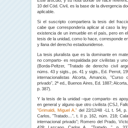
Este artículo, y su nota donde se hace referenc
10 del Cód. Civil, es la base de la divergencia do
aplicable.
Si el suscripto compartiera la tesis del frac
cabe que correspondería aplicar al caso la ley 
existencia de un inmueble en el país, pero en el
tesis de la unidad, como lo hace, corresponde en 
y llana del derecho estadounidense.
La tesis pluralista que es la dominante en mate
no comparto- es respaldada por civilistas y uno 
(Borda-Peltzer, "Tratado de derecho civil arge
núms. 43 y sigts., ps. 41 y sigts., Ed. Perrot, 19
internacionalistas Alcorta, Amancio, "Curso 
privado", 2ª ed., Buenos Aires, Ed. 1887; Alcorta, 
p. 387).
Y la tesis de la unidad –que comparto- es apoya
en general y alguno que otro civilista (CSJ, Fallo
"Grimaldi, Miguel A."
del 22/12/48 -LL t. 54, p.
Carlos, "Tratado…", t. II p. 162, núm. 218; Cala
internacional privado"; Romero del Prado, Víctor
428; Lazcano, Carlos A., "Tratado…", p. 33