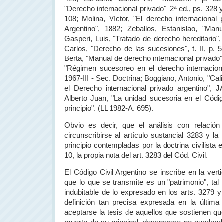
"Derecho internacional privado", 2ª ed., ps. 328 y 
108; Molina, Víctor, "El derecho internacional 
Argentino", 1882; Zeballos, Estanislao, "Man
Gasperi, Luis, "Tratado de derecho hereditario",
Carlos, "Derecho de las sucesiones", t. II, p. 
Berta, "Manual de derecho internacional privado
"Régimen sucesoreo en el derecho internaciona
1967-III - Sec. Doctrina; Boggiano, Antonio, "Cal
el Derecho internacional privado argentino", 
Alberto Juan, "La unidad sucesoria en el Códig
principio", (LL 1982-A, 695).
Obvio es decir, que el análisis con relación
circunscribirse al artículo sustancial 3283 y l
principio contempladas por la doctrina civilista e
10, la propia nota del art. 3283 del Cód. Civil.
El Código Civil Argentino se inscribe en la ver
que lo que se transmite es un "patrimonio", ta
indubitable de lo expresado en los arts. 3279 
definición tan precisa expresada en la últim
aceptarse la tesis de aquellos que sostienen que