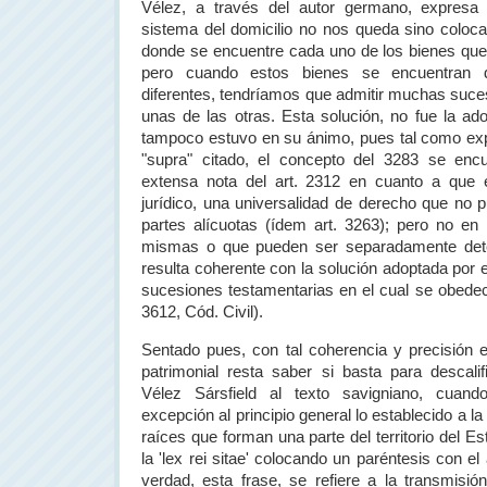
Vélez, a través del autor germano, expres
sistema del domicilio no nos queda sino coloc
donde se encuentre cada uno de los bienes que
pero cuando estos bienes se encuentran 
diferentes, tendríamos que admitir muchas suce
unas de las otras. Esta solución, no fue la ado
tampoco estuvo en su ánimo, pues tal como exp
"supra" citado, el concepto del 3283 se encu
extensa nota del art. 2312 en cuanto a que 
jurídico, una universalidad de derecho que no p
partes alícuotas (ídem art. 3263); pero no en
mismas o que pueden ser separadamente det
resulta coherente con la solución adoptada por e
sucesiones testamentarias en el cual se obedece
3612, Cód. Civil).
Sentado pues, con tal coherencia y precisión 
patrimonial resta saber si basta para descalifi
Vélez Sársfield al texto savigniano, cuan
excepción al principio general lo establecido a l
raíces que forman una parte del territorio del E
la 'lex rei sitae' colocando un paréntesis con el 
verdad, esta frase, se refiere a la transmisión