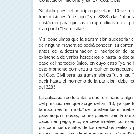
Constitución nacional y art. 17, Cód. Civil).
Sentado pues, el principio que el art. 10 se re
transmisiones "uti singuli" y el
3283 a
las "ut uni
obstáculo para que las comprendidas en el pri
rijan por la "lex rei sitae".
Y si concluimos que la transmisión sucesoria tie
de ninguna manera se podrá conocer "su conteni
antes de la determinación e inscripción de la
existencia de varios herederos o hasta la decla
caso del heredero único, en cuyo caso "ya no h
este momento comienza a regir en consecuencia 
del Cód. Civil para las transmisiones "uti singuli
decir hasta el momento de la partición, debe reg
del 3283.
La aplicación de lo antes dicho, en manera algu
del principio real que surge del art. 10, ya que 
tampoco es un "modo" de transferir los inmuebl
para adquirir cosas, como pueden ser la dona
dación en pago, etc., se desenvuelve, como ex
por caminos distintos de los derechos reales y p
sucesoria, en lugar de aplicar los arts. 577 y 32