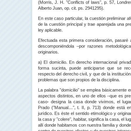
(Morris, J. H. "Conflicts of laws", p. 57, Londr
Alberto Juan, op. cit. ps. 2941295).
En este caso particular, la cuestión preliminar a
de la cuestión principal y trae aparejada una pr
ley aplicable.
Efectuada esta primera consideración, pasaré al
descomponiéndola –por razones metodológic
originarios.
a) El domicilio. En derecho internacional privad
forma sucinta, puede anticiparse que se re
respecto del derecho civil, y que de la instituci
problemas que son propios de la disciplina.
La palabra "domicilio" se emplea básicamente 
aspectos distintos, en uno de ellos –que es pr
caso- designa la casa donde vivimos, el lug
Prado ("Manual…", t. II, p. 713) donde está e
jurídico. Es éste el sentido etimológico y origin
la casa y "colere", habitar, significa la casa, el l
allí donde habitamos con nuestra familia y donde 