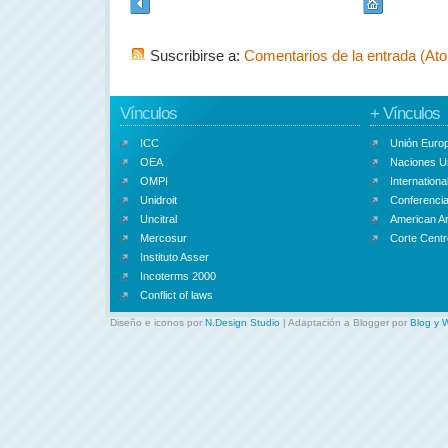
Suscribirse a:
Comentarios de la entrada (At
Vínculos
+ Vínculos
ICC
Unión Euro
OEA
Naciones U
OMPI
Internationa
Unidroit
Conferencia
Uncitral
American Ar
Mercosur
Corte Centr
Instituto Asser
Incoterms 2000
Conflict of laws
Diseño e iconos por
N.Design Studio
| Adaptación a Blogger por
Blog y 