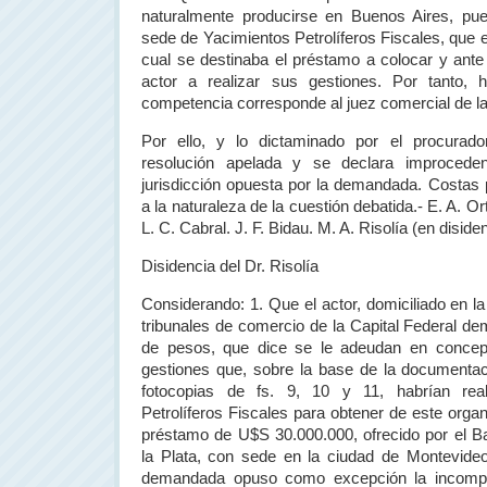
naturalmente producirse en Buenos Aires, pue
sede de Yacimientos Petrolíferos Fiscales, que e
cual se destinaba el préstamo a colocar y ant
actor a realizar sus gestiones. Por tanto, 
competencia corresponde al juez comercial de l
Por ello, y lo dictaminado por el procurado
resolución apelada y se declara improcede
jurisdicción opuesta por la demandada. Costas 
a la naturaleza de la cuestión debatida.- E. A. O
L. C. Cabral. J. F. Bidau. M. A. Risolía (en disiden
Disidencia del Dr. Risolía
Considerando: 1. Que el actor, domiciliado en
l
tribunales de comercio de
la Capital Federal
dem
de pesos, que dice se le adeudan en concept
gestiones que, sobre la base de la documentac
fotocopias de fs. 9, 10 y 11, habrían rea
Petrolíferos Fiscales para obtener de este orga
préstamo de U$S 30.000.000, ofrecido por el B
la Plata
, con sede en la ciudad de Montevideo.
demandada opuso como excepción la incompet