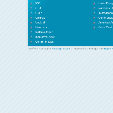
ICC
Unión Euro
OEA
Naciones U
OMPI
Internationa
Unidroit
Conferencia
Uncitral
American Ar
Mercosur
Corte Centr
Instituto Asser
Incoterms 2000
Conflict of laws
Diseño e iconos por
N.Design Studio
| Adaptación a Blogger por
Blog y 