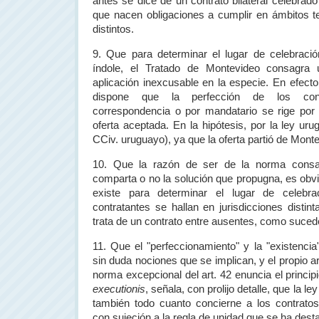
antes se dice de un contrato bilateral celebrad
que nacen obligaciones a cumplir en ámbitos ter
distintos.
9. Que para determinar el lugar de celebraci
índole, el Tratado de Montevideo consagra
aplicación inexcusable en la especie. En efecto
dispone que la perfección de los cont
correspondencia o por mandatario se rige por 
oferta aceptada. En la hipótesis, por la ley ur
CCiv. uruguayo), ya que la oferta partió de Mont
10. Que la razón de ser de la norma consa
comparta o no la solución que propugna, es obviar
existe para determinar el lugar de celebr
contratantes se hallan en jurisdicciones distin
trata de un contrato entre ausentes, como suced
11. Que el "perfeccionamiento" y la "existenci
sin duda nociones que se implican, y el propio ar
norma excepcional del art. 42 enuncia el princip
executionis
, señala, con prolijo detalle, que la le
también todo cuanto concierne a los contratos
con sujeción a la regla de unidad que se ha de