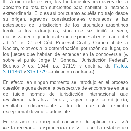
III. A mi modo de ver, los fundamentos recursivos de la
apelante no resultan suficientes para habilitar la instancia
extraordinaria. Ello es así por cuanto aquélla no trajo desde
su origen, agravios constitucionales vinculados a las
potestades de jurisdicción de los tribunales argentinos
frente a los extranjeros, sino que se limitó a vertir,
exclusivamente, planteos de índole procesal en el marco del
art. 5° inc. 3° del Cód. Procesal Civil y Comercial de
la
Nación
, relativos a la determinación, por razón del lugar, de
los jueces que habrían de entender en la controversia (v.
sobre el punto Jorge M. Gondra, "Jurisdicción Federal",
Buenos Aires, 1944, ps. 17119 y doctrina de
Fallos:
310:1861
y
315:1779
–aplicación contraria-).
En efecto, en ningún momento se introdujo en el proceso
cuestión alguna desde la perspectiva de encontrarse en tela
de juicio normas de jurisdicción internacional que
revistieran naturaleza federal, aspecto que, a mi juicio,
resultaba indispensable a fin de que este remedio
excepcional deviniera admisible.
En ese ámbito conceptual, considero de aplicación al
sub
lite
la reiterada jurisprudencia de V.E. que ha establecido