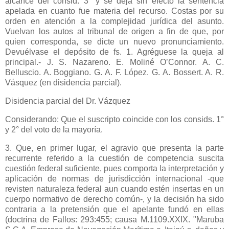
alcance del consid. 3° y se deja sin efecto la sentencia
apelada en cuanto fue materia del recurso. Costas por su
orden en atención a la complejidad jurídica del asunto.
Vuelvan los autos al tribunal de origen a fin de que, por
quien corresponda, se dicte un nuevo pronunciamiento.
Devuélvase el depósito de fs. 1. Agréguese la queja al
principal.- J. S. Nazareno. E. Moliné O’Connor. A. C.
Belluscio. A. Boggiano. G. A. F. López. G. A. Bossert. A. R.
Vásquez (en disidencia parcial).
Disidencia parcial del Dr. Vázquez
Considerando: Que el suscripto coincide con los consids. 1°
y 2° del voto de la mayoría.
3. Que, en primer lugar, el agravio que presenta la parte
recurrente referido a la cuestión de competencia suscita
cuestión federal suficiente, pues comporta la interpretación y
aplicación de normas de jurisdicción internacional -que
revisten naturaleza federal aun cuando estén insertas en un
cuerpo normativo de derecho común-, y la decisión ha sido
contraria a la pretensión que el apelante fundó en ellas
(doctrina de Fallos: 293:455; causa M.1109.XXIX. "Maruba