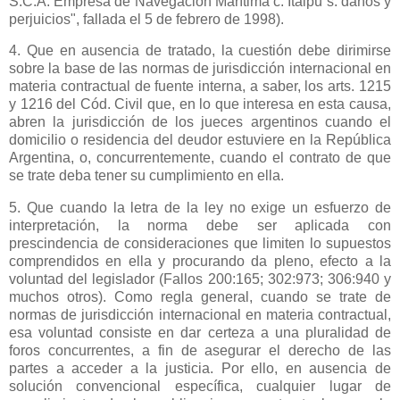
S.C.A. Empresa de Navegación Marítima c. Itaipú s. daños y
perjuicios", fallada el 5 de febrero de 1998).
4. Que en ausencia de tratado, la cuestión debe dirimirse
sobre la base de las normas de jurisdicción internacional en
materia contractual de fuente interna, a saber, los arts. 1215
y 1216 del Cód. Civil que, en lo que interesa en esta causa,
abren la jurisdicción de los jueces argentinos cuando el
domicilio o residencia del deudor estuviere en
la República
Argentina
, o, concurrentemente, cuando el contrato de que
se trate deba tener su cumplimiento en ella.
5. Que cuando la letra de la ley no exige un esfuerzo de
interpretación, la norma debe ser aplicada con
prescindencia de consideraciones que limiten lo supuestos
comprendidos en ella y procurando da pleno, efecto a la
voluntad del legislador (Fallos 200:165; 302:973; 306:940 y
muchos otros). Como regla general, cuando se trate de
normas de jurisdicción internacional en materia contractual,
esa voluntad consiste en dar certeza a una pluralidad de
foros concurrentes, a fin de asegurar el derecho de las
partes a acceder a la justicia. Por ello, en ausencia de
solución convencional específica, cualquier lugar de