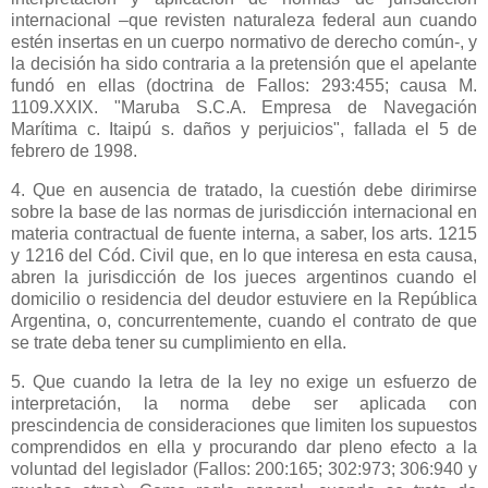
internacional –que revisten naturaleza federal aun cuando
estén insertas en un cuerpo normativo de derecho común-, y
la decisión ha sido contraria a la pretensión que el apelante
fundó en ellas (doctrina de Fallos: 293:455; causa M.
1109.XXIX. "Maruba S.C.A. Empresa de Navegación
Marítima c. Itaipú s. daños y perjuicios", fallada el 5 de
febrero de 1998.
4. Que en ausencia de tratado, la cuestión debe dirimirse
sobre la base de las normas de jurisdicción internacional en
materia contractual de fuente interna, a saber, los arts. 1215
y 1216 del Cód. Civil que, en lo que interesa en esta causa,
abren la jurisdicción de los jueces argentinos cuando el
domicilio o residencia del deudor estuviere en
la República
Argentina
, o, concurrentemente, cuando el contrato de que
se trate deba tener su cumplimiento en ella.
5. Que cuando la letra de la ley no exige un esfuerzo de
interpretación, la norma debe ser aplicada con
prescindencia de consideraciones que limiten los supuestos
comprendidos en ella y procurando dar pleno efecto a la
voluntad del legislador (Fallos: 200:165; 302:973; 306:940 y