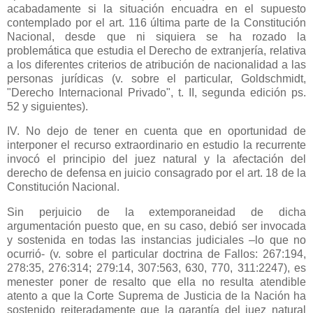
acabadamente si la situación encuadra en el supuesto
contemplado por el art. 116 última parte de
la Constitución
Nacional
, desde que ni siquiera se ha rozado la
problemática que estudia el Derecho de extranjería, relativa
a los diferentes criterios de atribución de nacionalidad a las
personas jurídicas (v. sobre el particular, Goldschmidt,
"Derecho Internacional Privado", t. II, segunda edición ps.
52 y siguientes).
IV. No dejo de tener en cuenta que en oportunidad de
interponer el recurso extraordinario en estudio la recurrente
invocó el principio del juez natural y la afectación del
derecho de defensa en juicio consagrado por el art. 18 de
la
Constitución Nacional.
Sin perjuicio de la extemporaneidad de dicha
argumentación puesto que, en su caso, debió ser invocada
y sostenida en todas las instancias judiciales –lo que no
ocurrió- (v. sobre el particular doctrina de Fallos: 267:194,
278:35, 276:314; 279:14, 307:563, 630, 770, 311:2247), es
menester poner de resalto que ella no resulta atendible
atento a que
la Corte Suprema
de Justicia de
la Nación
ha
sostenido reiteradamente que la garantía del juez natural