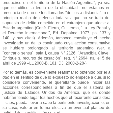
producirse en el territorio de
la Nación Argentina
", ya sea
que se utilice la teoría de la ubicuidad –no estamos en
presencia de uno de los llamados "delitos a distancia"- o el
principio real o de defensa toda vez que no se trata del
supuesto de delito cometido en el extranjero que afecte al
Estado argentino (Confr. Fierro, Guillermo, "
La Ley Penal
y
el Derecho Internacional", Ed. Depalma, 1977, ps. 137 y
140, y sus citas). Además, tampoco constituye el hecho
investigado un delito continuado cuya acción consumativa
se hubiere prolongado al territorio argentino (ver, a
"contrario sensu", sala I, causa N° 2126, "Arancibia Clavel,
Enrique s. recurso de casación", reg. N° 2694, rta. el 5 de
abril de 1999 –LL 2000-B, 161; DJ, 2000-2-28-).
Por lo demás, es conveniente reafirmar lo obtenido por el
a
quo
en el sentido de que lo expuesto no empece a que, si lo
considera conveniente, el querellante puede iniciar las
acciones correspondientes a fin de que el sistema de
justicia de Estados Unidos de América, que es donde
habrían tenido lugar los hechos que el recurrente considera
ilícitos, pueda llevar a cabo la pertinente investigación o, en
su caso, valorar en forma efectiva un eventual planteo de
nulidad de la notificación cursada.