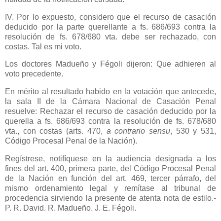
IV. Por lo expuesto, considero que el recurso de casación
deducido por la parte querellante a fs. 686/693 contra la
resolución de fs. 678/680 vta. debe ser rechazado, con
costas. Tal es mi voto.
Los doctores Madueño y Fégoli dijeron: Que adhieren al
voto precedente.
En mérito al resultado habido en la votación que antecede,
la sala II de
la Cámara Nacional
de Casación Penal
resuelve: Rechazar el recurso de casación deducido por la
querella a fs. 686/693 contra la resolución de fs. 678/680
vta., con costas (arts.
470,
a
contrario sensu
, 530 y 531,
Código Procesal Penal de
la Nación
).
Regístrese, notifíquese en la audiencia designada a los
fines del art. 400, primera parte, del Código Procesal Penal
de
la Nación
en función del art. 469, tercer párrafo, del
mismo ordenamiento legal y remítase al tribunal de
procedencia sirviendo la presente de atenta nota de estilo.-
P. R. David. R. Madueño. J. E. Fégoli.