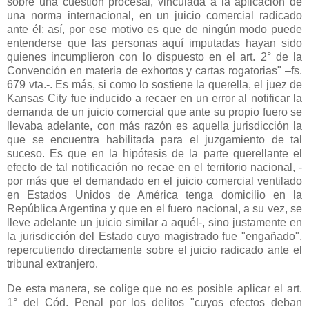
sobre una cuestión procesal, vinculada a la aplicación de
una norma internacional, en un juicio comercial radicado
ante él; así, por ese motivo es que de ningún modo puede
entenderse que las personas aquí imputadas hayan sido
quienes incumplieron con lo dispuesto en el art. 2° de
la
Convención
en materia de exhortos y cartas rogatorias" –fs.
679 vta.-. Es más, si como lo sostiene la querella, el juez de
Kansas City fue inducido a recaer en un error al notificar la
demanda de un juicio comercial que ante su propio fuero se
llevaba adelante, con más razón es aquella jurisdicción la
que se encuentra habilitada para el juzgamiento de tal
suceso. Es que en la hipótesis de la parte querellante el
efecto de tal notificación no recae en el territorio nacional, -
por más que el demandado en el juicio comercial ventilado
en Estados Unidos de América tenga domicilio en
la
República Argentina
y que en el fuero nacional, a su vez, se
lleve adelante un juicio similar a aquél-, sino justamente en
la jurisdicción del Estado cuyo magistrado fue "engañado",
repercutiendo directamente sobre el juicio radicado ante el
tribunal extranjero.
De esta manera, se colige que no es posible aplicar el art.
1° del Cód. Penal por los delitos "cuyos efectos deban