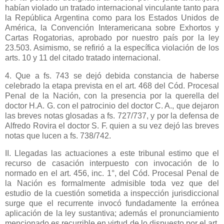
habían violado un tratado internacional vinculante tanto para
la República Argentina
como para los Estados Unidos de
América,
la Convención Interamericana
sobre Exhortos y
Cartas Rogatorias, aprobado por nuestro país por la ley
23.503. Asimismo, se refirió a la específica violación de los
arts. 10 y 11 del citado tratado internacional.
4. Que a fs. 743 se dejó debida constancia de haberse
celebrado la etapa prevista en el art. 468 del Cód. Procesal
Penal de
la Nación
, con la presencia por la querella del
doctor H.A. G. con el patrocinio del doctor C. A., que dejaron
las breves notas glosadas a fs. 727/737, y por la defensa de
Alfredo Rovira el doctor S. F. quien a su vez dejó las breves
notas que lucen a fs. 738/742.
II. Llegadas las actuaciones a este tribunal estimo que el
recurso de casación interpuesto con invocación de lo
normado en el art. 456, inc. 1°, del Cód. Procesal Penal de
la Nación
es formalmente admisible toda vez que del
estudio de la cuestión sometida a inspección jurisdiccional
surge que el recurrente invocó fundadamente la errónea
aplicación de la ley sustantiva; además el pronunciamiento
mencionado es recurrible en virtud de lo dispuesto por el art.