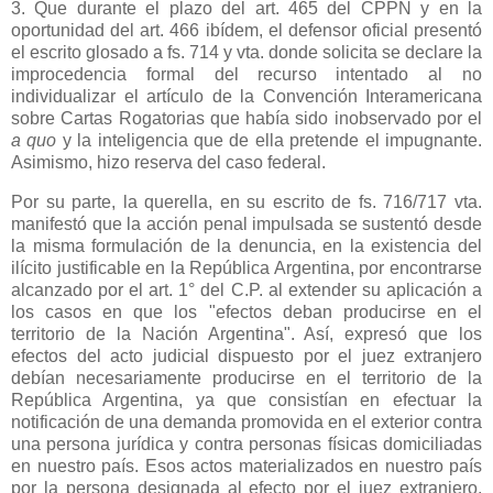
3. Que durante el plazo del art. 465 del CPPN y en la
oportunidad del art. 466 ibídem, el defensor oficial presentó
el escrito glosado a fs. 714 y vta. donde solicita se declare la
improcedencia formal del recurso intentado al no
individualizar el artículo de
la Convención Interamericana
sobre Cartas Rogatorias que había sido inobservado por el
a quo
y la inteligencia que de ella pretende el impugnante.
Asimismo, hizo reserva del caso federal.
Por su parte, la querella, en su escrito de fs. 716/717 vta.
manifestó que la acción penal impulsada se sustentó desde
la misma formulación de la denuncia, en la existencia del
ilícito justificable en
la República Argentina
, por encontrarse
alcanzado por el art. 1° del C.P. al extender su aplicación a
los casos en que los "efectos deban producirse en el
territorio de
la Nación Argentina
". Así, expresó que los
efectos del acto judicial dispuesto por el juez extranjero
debían necesariamente producirse en el territorio de
la
República Argentina
, ya que consistían en efectuar la
notificación de una demanda promovida en el exterior contra
una persona jurídica y contra personas físicas domiciliadas
en nuestro país. Esos actos materializados en nuestro país
por la persona designada al efecto por el juez extranjero,